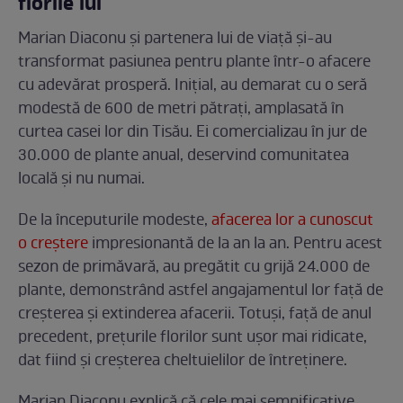
florile lui
Marian Diaconu și partenera lui de viață și-au
transformat pasiunea pentru plante într-o afacere
cu adevărat prosperă. Inițial, au demarat cu o seră
modestă de 600 de metri pătrați, amplasată în
curtea casei lor din Tisău. Ei comercializau în jur de
30.000 de plante anual, deservind comunitatea
locală și nu numai.
De la începuturile modeste,
afacerea lor a cunoscut
o creștere
impresionantă de la an la an. Pentru acest
sezon de primăvară, au pregătit cu grijă 24.000 de
plante, demonstrând astfel angajamentul lor față de
creșterea și extinderea afacerii. Totuși, față de anul
precedent, prețurile florilor sunt ușor mai ridicate,
dat fiind și creșterea cheltuielilor de întreținere.
Marian Diaconu explică că cele mai semnificative