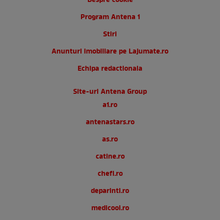
Despre cookie
Program Antena 1
Stiri
Anunturi imobiliare pe Lajumate.ro
Echipa redactionala
Site-uri Antena Group
a1.ro
antenastars.ro
as.ro
catine.ro
chefi.ro
deparinti.ro
medicool.ro