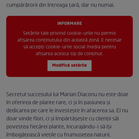
cumpărătorii din întreaga țară, dar nu numai.
INFORMARE
Setările tale privind cookie-urile nu permit
afișarea conținutului din această zonă. E necesar
să accepți cookie-urile social media pentru
afisarea acestui tip de conținut.
Modifică setările
Secretul succesului lui Marian Diaconu nu este doar
în oferirea de plante rare, ci și în pasiunea și
dedicarea pe care le investește în afacerea sa. El nu
doar vinde flori, ci și împărtășește cu clienții săi
povestea fiecărei plante, încurajându-i să își
îmbogățească viețile cu frumusețea naturii.