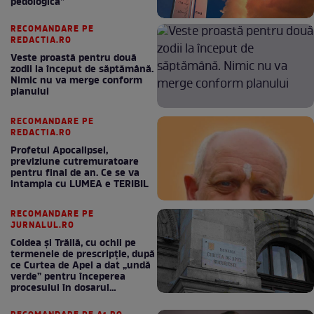
pedologică”
RECOMANDARE PE
REDACTIA.RO
Veste proastă pentru două
zodii la început de săptămână.
Nimic nu va merge conform
planului
RECOMANDARE PE
REDACTIA.RO
Profetul Apocalipsei,
previziune cutremuratoare
pentru final de an. Ce se va
intampla cu LUMEA e TERIBIL
RECOMANDARE PE
JURNALUL.RO
Coldea și Trăilă, cu ochii pe
termenele de prescripție, după
ce Curtea de Apel a dat „undă
verde” pentru începerea
procesului în dosarul
„Generalilor”