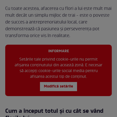
Cu toate acestea, afacerea cu flori a lui este mult mai
mult decât un simplu mijloc de trai - este o poveste
de succes a antreprenoriatului local, care
demonstrează că pasiunea și perseverența pot
transforma orice vis în realitate.
INFORMARE
Setările tale privind cookie-urile nu permit
afișarea conținutului din această zonă. E necesar
să accepți cookie-urile social media pentru
afisarea acestui tip de conținut.
Modifică setările
Cum a început totul și cu cât se vând