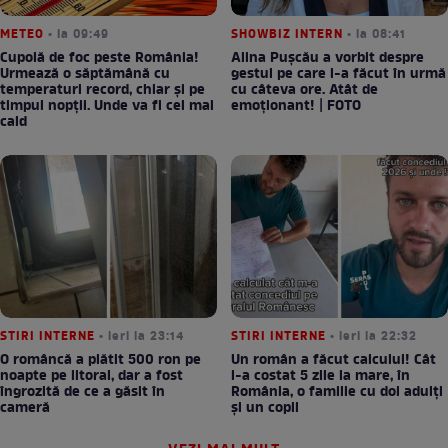
METEO
• la 09:49
SHOWBIZ INTERN
• la 08:41
Cupolă de foc peste România!
Alina Pușcău a vorbit despre
Urmează o săptămână cu
gestul pe care l-a făcut în urmă
temperaturi record, chiar și pe
cu câteva ore. Atât de
timpul nopții. Unde va fi cel mai
emoționant! | FOTO
cald
STIRI INTERNE
• ieri la 23:14
STIRI INTERNE
• ieri la 22:32
O româncă a plătit 500 ron pe
Un român a făcut calculul! Cât
noapte pe litoral, dar a fost
l-a costat 5 zile la mare, în
îngrozită de ce a găsit în
România, o familie cu doi adulți
cameră
și un copil