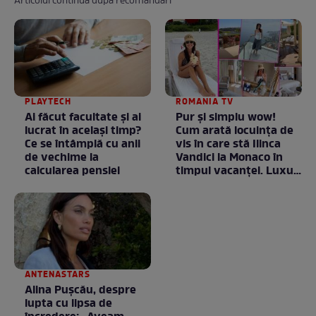
Articolul continuă după recomandări
PLAYTECH
ROMANIA TV
Ai făcut facultate și ai
Pur și simplu wow!
lucrat în același timp?
Cum arată locuința de
Ce se întâmplă cu anii
vis în care stă Ilinca
de vechime la
Vandici la Monaco în
calcularea pensiei
timpul vacanței. Luxul
e în starea lui pură.
Totul arată ca în filme!
/ GALERIE FOTO
ANTENASTARS
Alina Pușcău, despre
lupta cu lipsa de