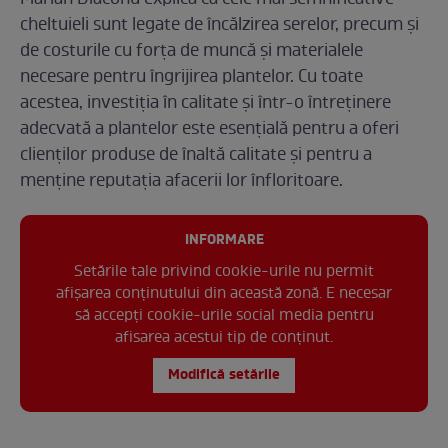
cheltuieli sunt legate de încălzirea serelor, precum și
de costurile cu forța de muncă și materialele
necesare pentru îngrijirea plantelor. Cu toate
acestea, investiția în calitate și într-o întreținere
adecvată a plantelor este esențială pentru a oferi
clienților produse de înaltă calitate și pentru a
menține reputația afacerii lor înfloritoare.
INFORMARE
Setările tale privind cookie-urile nu permit
afișarea conținutului din această zonă. E necesar
să accepți cookie-urile social media pentru
afisarea acestui tip de conținut.
Modifică setările