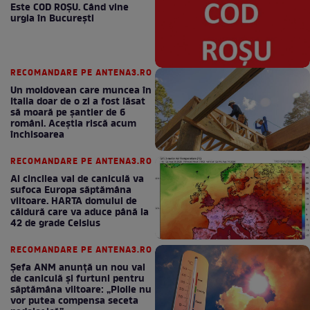
Este COD ROŞU. Când vine
urgia în Bucureşti
RECOMANDARE PE ANTENA3.RO
Un moldovean care muncea în
Italia doar de o zi a fost lăsat
să moară pe şantier de 6
români. Aceștia riscă acum
închisoarea
RECOMANDARE PE ANTENA3.RO
Al cincilea val de caniculă va
sufoca Europa săptămâna
viitoare. HARTA domului de
căldură care va aduce până la
42 de grade Celsius
RECOMANDARE PE ANTENA3.RO
Șefa ANM anunță un nou val
de caniculă și furtuni pentru
săptămâna viitoare: „Ploile nu
vor putea compensa seceta