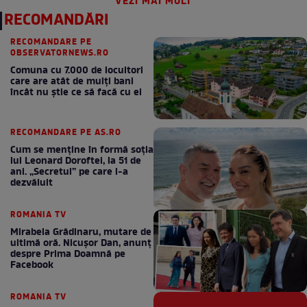
VEZI MAI MULT
RECOMANDĂRI
RECOMANDARE PE
OBSERVATORNEWS.RO
Comuna cu 7.000 de locuitori
care are atât de mulți bani
încât nu știe ce să facă cu ei
RECOMANDARE PE AS.RO
Cum se menţine în formă soţia
lui Leonard Doroftei, la 51 de
ani. „Secretul” pe care l-a
dezvăluit
ROMANIA TV
Mirabela Grădinaru, mutare de
ultimă oră. Nicuşor Dan, anunţ
despre Prima Doamnă pe
Facebook
ROMANIA TV