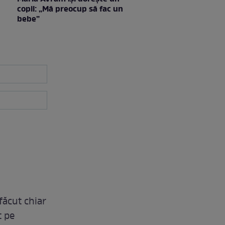
copil: „Mă preocup să fac un
bebe”
făcut chiar
t pe