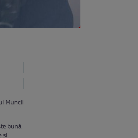
ul Muncii
ste bună.
 și