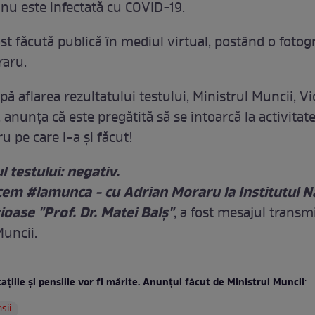
nu este infectată cu COVID-19.
st făcută publică în mediul virtual, postând o fotog
raru.
ă aflarea rezultatului testului, Ministrul Muncii, Vi
anunța că este pregătită să se întoarcă la activitat
cru pe care l-a și făcut!
l testului: negativ.
cem #lamunca - cu Adrian Moraru la Institutul N
țioase "Prof. Dr. Matei Balș"
, a fost mesajul transm
Muncii.
ațiile și pensiile vor fi mărite. Anunțul făcut de Ministrul Muncii
:
sii