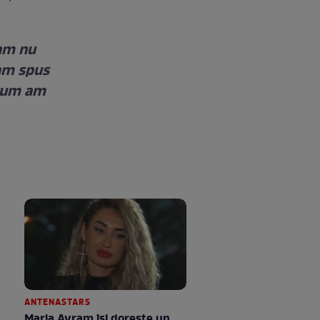
 am nu
 am spus
a cum am
ANTENASTARS
Maria Avram își dorește un