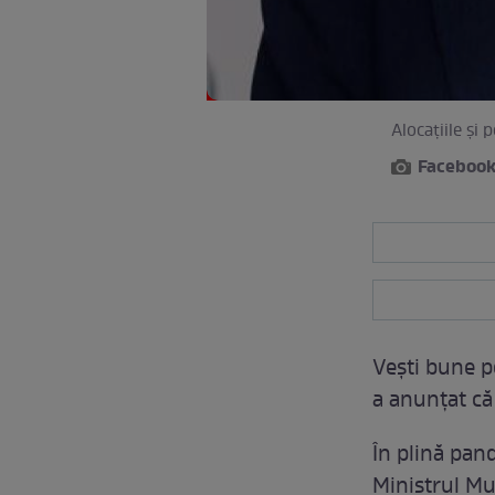
Alocațiile și 
Faceboo
Vești bune p
a anunțat că 
În plină pan
Ministrul Mun