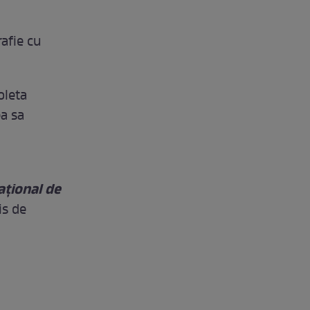
rafie cu
oleta
ea sa
ațional de
is de