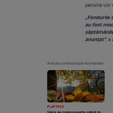
pensiile vor 
„Fondurile s
au fost mod
săptămânile 
anunțat”
, a
Articolul continuă după recomandări
PLAYTECH
Vara se prelungeşte până în