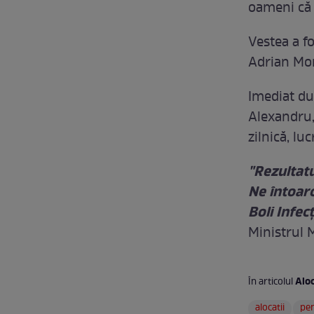
oameni că 
Vestea a fo
Adrian Mo
Imediat dup
Alexandru, 
zilnică, lu
"Rezultatu
Ne întoar
Boli Infec
Ministrul 
Aloc
În articolul
alocatii
pen