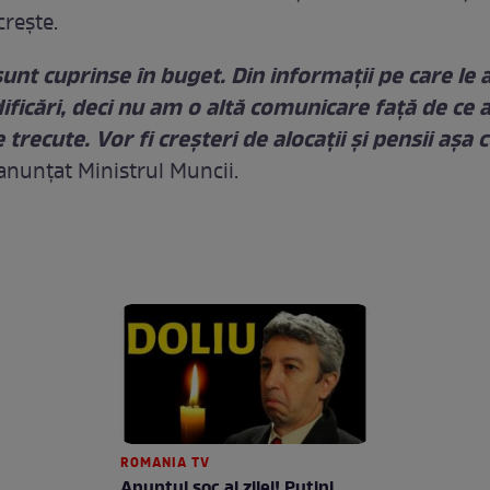
crește.
unt cuprinse în buget. Din informații pe care le
ificări, deci nu am o altă comunicare față de ce
trecute. Vor fi creșteri de alocații și pensii aș
 anunțat Ministrul Muncii.
ROMANIA TV
Anunţul şoc al zilei! Puţini