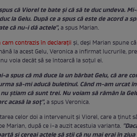
 spus că Viorel te bate şi că să te duc undeva. Mi-
 duc la Gelu. După ce a spus că este de acord a sp
te că nu-i dă actele'',
a spus Marian.
 cam contrazis în declaraţii
şi, deşi Marian spune că
ână la acest Gelu, Veronica a infirmat lucrurile, pre
 nu voia decât să se întoarcă la soţul ei.
i-a spus că mă duce la un bărbat Gelu, că are cond
 urma să-mi aducă buletinul. Când m-am urcat î
 nu ştiam că sunt trei. Nu voiam să rămân la Gel
rc acasă la soţ'',
a spus Veronica.
area celor doi a intervenuit şi Viorel, care a ţinut s
''Dac
e Marian, după ce i-a auzit acestuia varianta.
rtă şi cereai actele să ştii că nu mai erai în ziua 