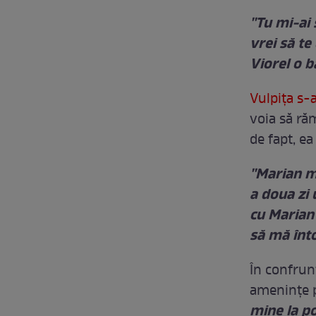
''Tu mi-ai
vrei să te
Viorel o ba
Vulpiţa s-a
voia să răm
de fapt, ea
''Marian m
a doua zi
cu Marian
să mă înto
În confrunt
ameninţe p
mine la poa