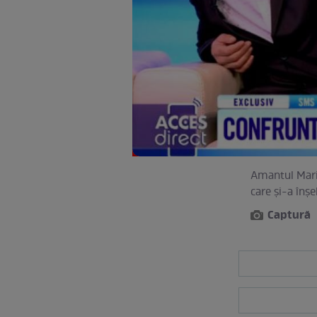
Amantul Maria
care şi-a înşe
Captură