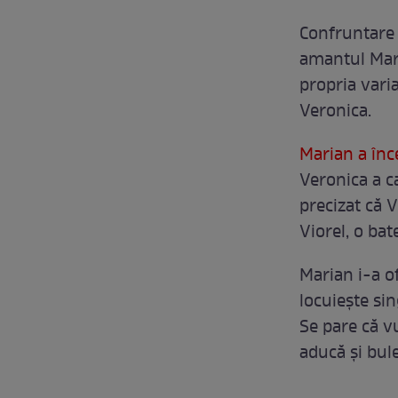
Confruntare f
amantul Mari
propria varia
Veronica.
Marian a înc
Veronica a ca
precizat că V
Viorel, o bat
Marian i-a of
locuieşte sin
Se pare că vu
aducă şi bule