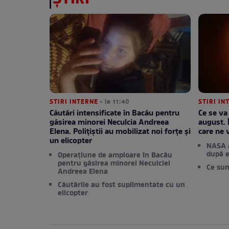
STIRI INTERNE
• la 11:40
STIRI IN
Căutări intensificate în Bacău pentru
Ce se va
găsirea minorei Neculcia Andreea
august. 
Elena. Polițiștii au mobilizat noi forțe și
care ne 
un elicopter
NASA a
după e
Operațiune de amploare în Bacău
pentru găsirea minorei Neculciei
Ce sun
Andreea Elena
Căutările au fost suplimentate cu un
elicopter