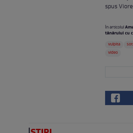
spus Viorel 
Aman
În articolul
tânărului cu c
vulpita
sot
video
ȘTIRI