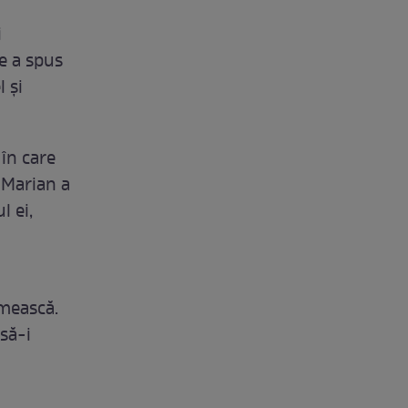
i
de a spus
l şi
în care
. Marian a
l ei,
imească.
 să-i