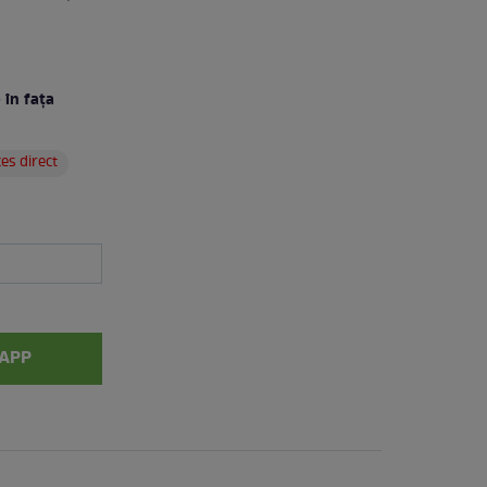
 în faţa
es direct
APP