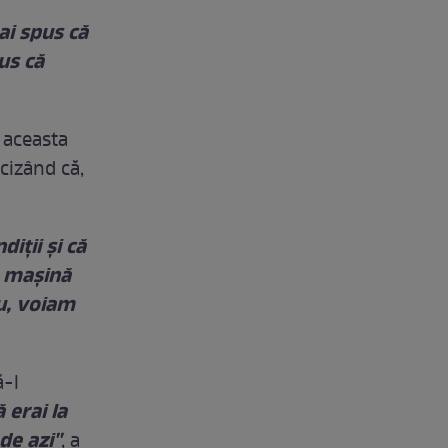
ai spus că
us că
 aceasta
cizând că,
iţii şi că
n maşină
u, voiam
ă-l
ă erai la
de azi''
, a