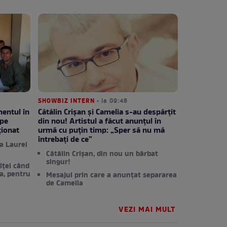
SHOWBIZ INTERN
• la 09:48
entul în
Cătălin Crișan și Camelia s-au despărțit
 pe
din nou! Artistul a făcut anunțul în
ționat
urmă cu puțin timp: „Sper să nu mă
întrebați de ce”
a Laurei
Cătălin Crișan, din nou un bărbat
singur!
iței când
na, pentru
Mesajul prin care a anunțat separarea
de Camelia
VEZI MAI MULT