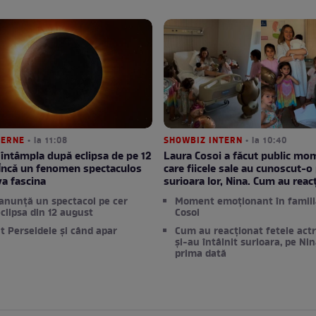
TERNE
• la 11:08
SHOWBIZ INTERN
• la 10:40
 întâmpla după eclipsa de pe 12
Laura Cosoi a făcut public mom
Încă un fenomen spectaculos
care fiicele sale au cunoscut-o
va fascina
surioara lor, Nina. Cum au reac
nunță un spectacol pe cer
Moment emoționant în famili
clipsa din 12 august
Cosoi
t Perseidele și când apar
Cum au reacționat fetele actr
și-au întâlnit surioara, pe Ni
prima dată