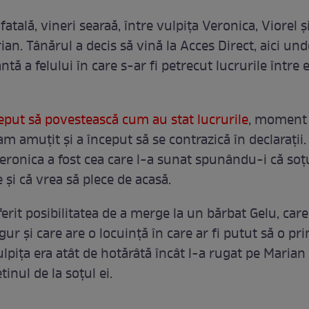
atală, vineri searaă, între vulpiţa Veronica, Viorel ş
an. Tânărul a decis să vină la Acces Direct, aici un
ntă a felului în care s-ar fi petrecut lucrurile între e
eput să povestească cum au stat lucrurile
, moment 
m amuţit şi a început să se contrazică în declaraţii
eronica a fost cea care l-a sunat spunându-i că soţu
e şi că vrea să plece de acasă.
erit posibilitatea de a merge la un bărbat Gelu, care
gur şi care are o locuinţă în care ar fi putut să o pr
lpiţa era atât de hotărâtă încât l-a rugat pe Marian
tinul de la soţul ei.