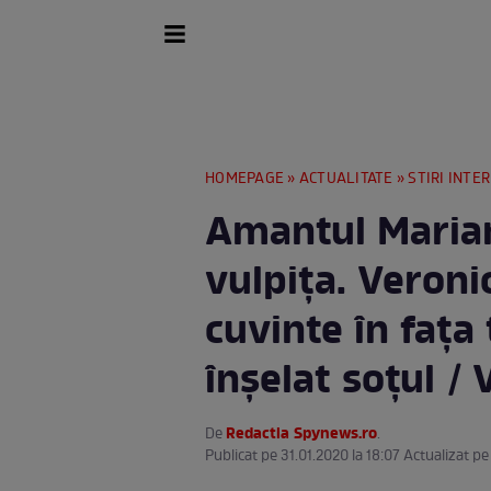
HOMEPAGE
»
ACTUALITATE
»
STIRI INTE
Amantul Marian,
vulpiţa. Veroni
cuvinte în faţa
înşelat soţul /
Redactia Spynews.ro
De
.
Publicat pe 31.01.2020 la 18:07 Actualizat pe