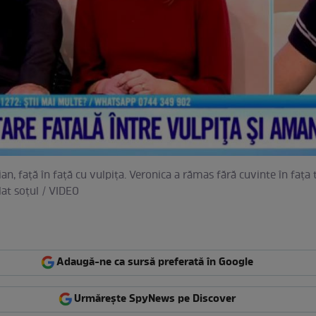
n, faţă în faţă cu vulpiţa. Veronica a rămas fără cuvinte în faţa 
lat soţul / VIDEO
Adaugă-ne ca sursă preferată în Google
Urmărește SpyNews pe Discover