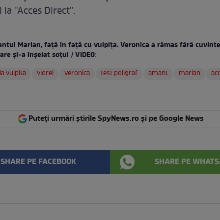
la ''Acces Direct''.
tul Marian, faţă în faţă cu vulpiţa. Veronica a rămas fără cuvinte
are şi-a înşelat soţul / VIDEO
:
ia vulpita
viorel
veronica
test poligraf
amant
marian
acc
Puteți urmări știrile SpyNews.ro și pe Google News
SHARE PE FACEBOOK
SHARE PE WHATS