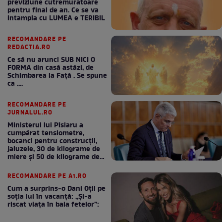
previziune cutremuratoare
pentru final de an. Ce se va
intampla cu LUMEA e TERIBIL
RECOMANDARE PE
REDACTIA.RO
Ce să nu arunci SUB NICI O
FORMA din casă astăzi, de
Schimbarea la Față . Se spune
ca ....
RECOMANDARE PE
JURNALUL.RO
Ministerul lui Pîslaru a
cumpărat tensiometre,
bocanci pentru construcții,
jaluzele, 30 de kilograme de
miere și 50 de kilograme de
cafea
RECOMANDARE PE A1.RO
Cum a surprins-o Dani Oțil pe
soția lui în vacanță: „Și-a
riscat viața în baia fetelor”: