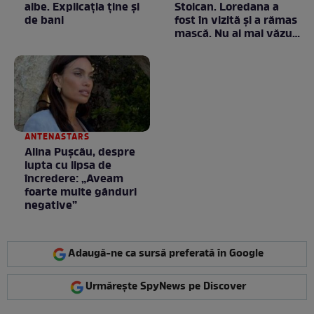
albe. Explicația ține și
Stoican. Loredana a
de bani
fost în vizită și a rămas
mască. Nu ai mai văzut
la nimeni așa ceva:
Fără cuvinte / VIDEO
ANTENASTARS
Alina Pușcău, despre
lupta cu lipsa de
încredere: „Aveam
foarte multe gânduri
negative”
Adaugă-ne ca sursă preferată în Google
Urmărește SpyNews pe Discover