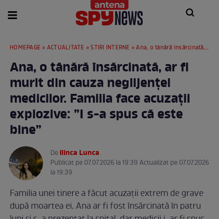
HOMEPAGE
»
ACTUALITATE
»
STIRI INTERNE
» Ana, o tânără însărcinată, ar fi murit din cauza neglijenței medicilor. Familia face acuzații explozive: ”I s-a spus că este bine”
Ana, o tânără însărcinată, ar fi
murit din cauza neglijenței
medicilor. Familia face acuzații
explozive: ”I s-a spus că este
bine”
Ilinca Lunca
De
.
Publicat pe 07.07.2026 la 19:39 Actualizat pe 07.07.2026
la 19:39
Familia unei tinere a făcut acuzații extrem de grave
după moartea ei. Ana ar fi fost însărcinată în patru