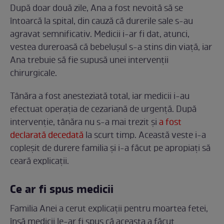
După doar două zile, Ana a fost nevoită să se
întoarcă la spital, din cauză că durerile sale s-au
agravat semnificativ. Medicii i-ar fi dat, atunci,
vestea dureroasă că bebelușul s-a stins din viață, iar
Ana trebuie să fie supusă unei intervenții
chirurgicale.
Tânăra a fost anesteziată total, iar medicii i-au
efectuat operația de cezariană de urgență. După
intervenție, tânăra nu s-a mai trezit și
a fost
declarată decedată
la scurt timp. Această veste i-a
copleșit de durere familia și i-a făcut pe apropiați să
ceară explicații.
Ce ar fi spus medicii
Familia Anei a cerut explicații pentru moartea fetei,
însă medicii le-ar fi spus că aceasta a făcut