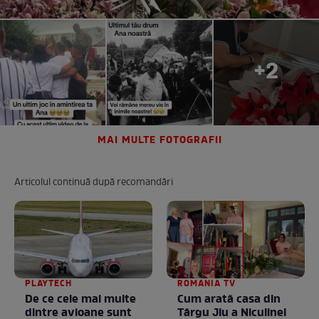
+2
MAI MULTE FOTOGRAFII
Articolul continuă după recomandări
PLAYTECH
ROMANIA TV
De ce cele mai multe
Cum arată casa din
dintre avioane sunt
Târgu Jiu a Niculinei