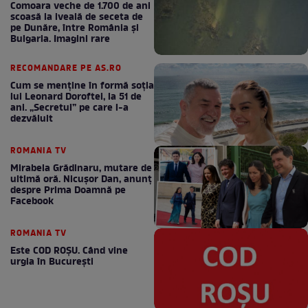
Comoara veche de 1.700 de ani
scoasă la iveală de seceta de
pe Dunăre, între România şi
Bulgaria. Imagini rare
RECOMANDARE PE AS.RO
Cum se menţine în formă soţia
lui Leonard Doroftei, la 51 de
ani. „Secretul” pe care l-a
dezvăluit
ROMANIA TV
Mirabela Grădinaru, mutare de
ultimă oră. Nicuşor Dan, anunţ
despre Prima Doamnă pe
Facebook
ROMANIA TV
Este COD ROŞU. Când vine
urgia în Bucureşti