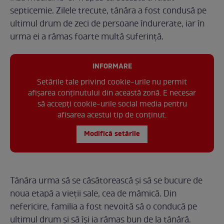
septicemie. Zilele trecute, tânăra a fost condusă pe
ultimul drum de zeci de persoane îndurerate, iar în
urma ei a rămas foarte multă suferință.
INFORMARE
Setările tale privind cookie-urile nu permit
afișarea conținutului din această zonă. E necesar
să accepți cookie-urile social media pentru
afisarea acestui tip de conținut.
Modifică setările
Tânăra urma să se căsătorească și să se bucure de
noua etapă a vieții sale, cea de mămică. Din
nefericire, familia a fost nevoită să o conducă pe
ultimul drum și să își ia rămas bun de la tânără.