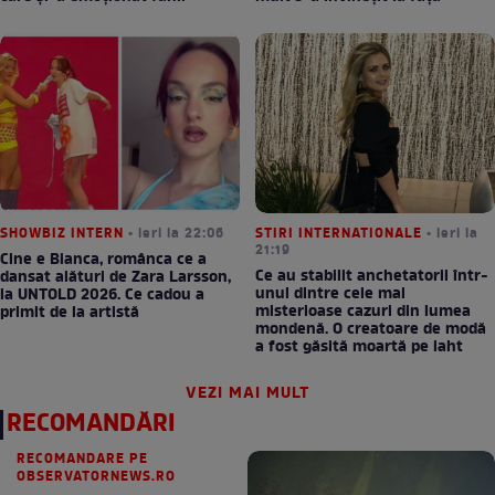
SHOWBIZ INTERN
• ieri la 22:06
STIRI INTERNATIONALE
• ieri la
21:19
Cine e Bianca, românca ce a
Ce au stabilit anchetatorii într-
dansat alături de Zara Larsson,
unul dintre cele mai
la UNTOLD 2026. Ce cadou a
misterioase cazuri din lumea
primit de la artistă
mondenă. O creatoare de modă
a fost găsită moartă pe iaht
VEZI MAI MULT
RECOMANDĂRI
RECOMANDARE PE
OBSERVATORNEWS.RO