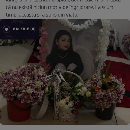
luni și s-a prezentat la spital, dar medicii i-ar fi spus
că nu există niciun motiv de îngrijorare. La scurt
timp, aceasta s-a stins din viață.
GALERIE (6)