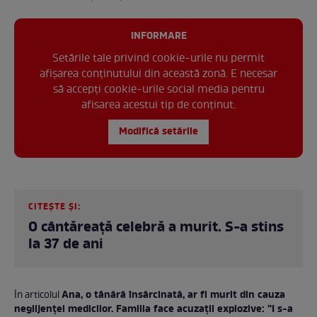
INFORMARE
Setările tale privind cookie-urile nu permit
afișarea conținutului din această zonă. E necesar
să accepți cookie-urile social media pentru
afisarea acestui tip de conținut.
Modifică setările
CITEȘTE ȘI:
O cântăreață celebră a murit. S-a stins
la 37 de ani
Ana, o tânără însărcinată, ar fi murit din cauza
În articolul
neglijenței medicilor. Familia face acuzații explozive: ”I s-a