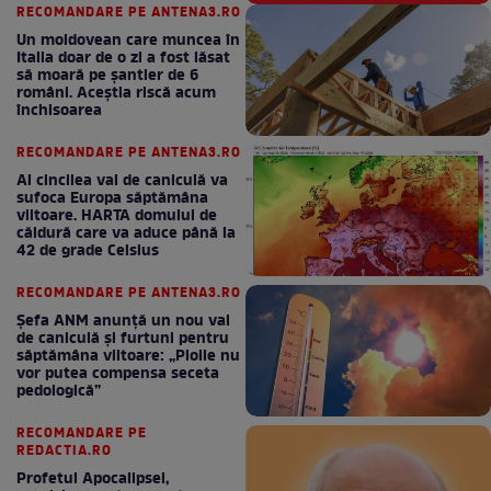
RECOMANDARE PE ANTENA3.RO
Un moldovean care muncea în
Italia doar de o zi a fost lăsat
să moară pe şantier de 6
români. Aceștia riscă acum
închisoarea
RECOMANDARE PE ANTENA3.RO
Al cincilea val de caniculă va
sufoca Europa săptămâna
viitoare. HARTA domului de
căldură care va aduce până la
42 de grade Celsius
RECOMANDARE PE ANTENA3.RO
Șefa ANM anunță un nou val
de caniculă și furtuni pentru
săptămâna viitoare: „Ploile nu
vor putea compensa seceta
pedologică”
RECOMANDARE PE
REDACTIA.RO
Profetul Apocalipsei,