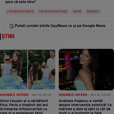
spus că este bine”
:
romanca moarta
tanara insarcinata
spital
bebelus
Puteți urmări știrile SpyNews.ro și pe Google News
ȘTIRI
SHOWBIZ INTERN
• ieri la 23:14
SHOWBIZ INTERN
• ieri la 22:43
Alina Ceușan și-a sărbătorit
Andreea Popescu a vorbit
fiica. Perla a împlinit doi ani.
despre intervenția estetică! Ce
Scrisoarea influenceriței cu
mărime a ales la sâni și cât de
care și-a emoționat fanii
mult s-a învinețit la față