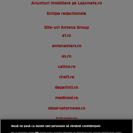
Anunturi imobiliare pe Lajumate.ro
Echipa redactionala
Site-uri Antena Group
a1.ro
antenastars.ro
as.ro
catine.ro
chefi.ro
deparinti.ro
medicool.ro
observatornews.ro
tvhappy.ro
Nouă ne pasă ca datele tale personale să rămână confidențiale
useit.ro
589
Noi și partenerii noștri
stocăm și/sau accesăm informații pe dispozitivul dvs., precum identificatorii cookie