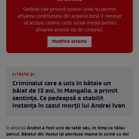
Setările tale privind cookie-urile nu permit
afișarea conținutului din această zonă. E necesar
să accepți cookie-urile social media pentru
afisarea acestui tip de conținut.
Modifică setările
CITEȘTE ȘI:
Criminalul care a ucis în bătaie un
băiat de 13 ani, în Mangalia, a primit
sentința. Ce pedeapsă a stabilit
instanța în cazul morții lui Andrei Ivan
Andrei a fost ucis de tatăl său, în timp ce tăiau
În articolul
porcul. Băiatul din Vaslui își pierduse mama în urmă cu doi