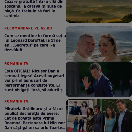
Cazare gratuită într-o vilă din
Toscana, la câteva minute de
plajă. Ce trebuie să faci în
schimb
RECOMANDARE PE AS.RO
Cum se menţine în formă soţia
lui Leonard Doroftei, la 51 de
ani. „Secretul” pe care l-a
dezvăluit
ROMANIA TV
Este OFICIAL! Nicușor Dan a
semnat legea! Acești bugetari
vor primi bonusuri de
performanță consistente. Ei
sunt obligați, însă, să aducă și
bani la bugetul de stat
ROMANIA TV
Mirabela Grădinaru și-a făcut
publică declarația de avere.
Cât de bogată este Prima
Doamnă. Partenera lui Nicușor
Dan câștigă un salariu foarte