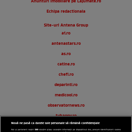
Anunturi imobiliare pe Lajumate.ro
Echipa redactionala
Site-uri Antena Group
a1.ro
antenastars.ro
as.ro
catine.ro
chefi.ro
deparinti.ro
medicool.ro
observatornews.ro
tvhappy.ro
Nouă ne pasă ca datele tale personale să rămână confidențiale
useit.ro
589
Noi și partenerii noștri
stocăm și/sau accesăm informații pe dispozitivul dvs., precum identificatorii cookie