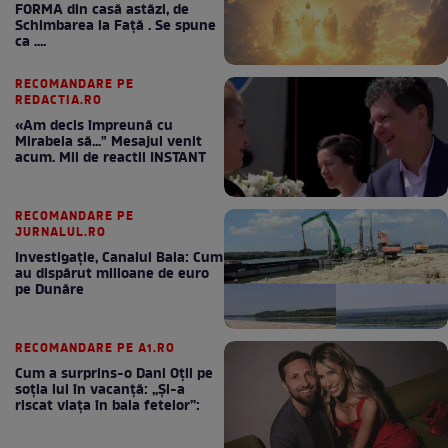
FORMA din casă astăzi, de
Schimbarea la Față . Se spune
ca ....
RECOMANDARE PE
REDACTIA.RO
«Am decis împreună cu
Mirabela să..." Mesajul venit
acum. Mii de reactii INSTANT
RECOMANDARE PE
JURNALUL.RO
Investigație, Canalul Bala: Cum
au dispărut milioane de euro
pe Dunăre
RECOMANDARE PE A1.RO
Cum a surprins-o Dani Oțil pe
soția lui în vacanță: „Și-a
riscat viața în baia fetelor”: