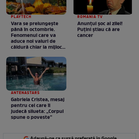
PLAYTECH
ROMANIA TV
Vara se prelungeşte
Anunţul şoc al zilei!
până în octombrie.
Puţini ştiau că are
Fenomenul care va
cancer
aduce noi valuri de
căldură chiar la mijlocul
toamnei
ANTENASTARS
Gabriela Cristea, mesaj
pentru cei care îi
judecă silueta: „Corpul
spune o poveste”
Adaugă-ne ca sursă preferată în Google