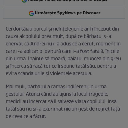
Urmărește SpyNews pe Discover
Cei doi tăiau porcul și neînțelegerile ar fi început din
cauza alcoolului prea mult, după ce bărbatul s-a
enervat că Andrei nu i-a adus ce a cerut, moment în
care i-a aplicat o lovitură care i-a fost fatală, în cele
din urmă. Înainte să moară, băiatul muncea din greu
și încerca să facă tot ce îi spune tatăl său, pentru a
evita scandalurile și violențele acestuia.
Mai mult, bărbatul a rămas indiferent în urma
gestului. Atunci când au ajuns la locul tragedie,
medicii au încercat să îi salveze viața copilului, însă
tatăl său nu și-a exprimat niciun gest de regret față
de ceea ce a făcut.