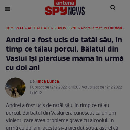
HOMEPAGE
»
ACTUALITATE
»
STIRI INTERNE
» Andrei a fost ucis de tatăl său, în timp ce tăiau porcul. Băiatul din Vaslui își pierduse mama în urmă cu doi ani
Andrei a fost ucis de tatăl său, în
timp ce tăiau porcul. Băiatul din
Vaslui își pierduse mama în urmă
cu doi ani
Ilinca Lunca
De
.
Publicat pe 12.12.2022 la 10:05 Actualizat pe 12.12.2022
la 10:12
Andrei a fost ucis de tatăl său, în timp ce tăiau
porcul. Bărbatul din Vaslui era cunoscut ca un om
violent, care avea probleme grave cu alcoolul. În
urmă cu doi ani, acesta și-a pierdut soția, astfel că