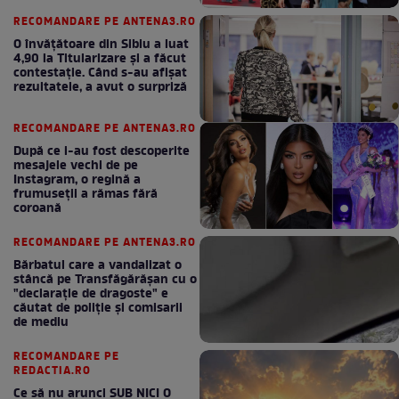
bun în fiecare lună!
RECOMANDARE PE ANTENA3.RO
O învățătoare din Sibiu a luat
4,90 la Titularizare și a făcut
contestație. Când s-au afișat
rezultatele, a avut o surpriză
RECOMANDARE PE ANTENA3.RO
După ce i-au fost descoperite
mesajele vechi de pe
Instagram, o regină a
frumuseții a rămas fără
coroană
RECOMANDARE PE ANTENA3.RO
Bărbatul care a vandalizat o
stâncă pe Transfăgărășan cu o
"declaraţie de dragoste" e
căutat de poliție și comisarii
de mediu
RECOMANDARE PE
REDACTIA.RO
Ce să nu arunci SUB NICI O