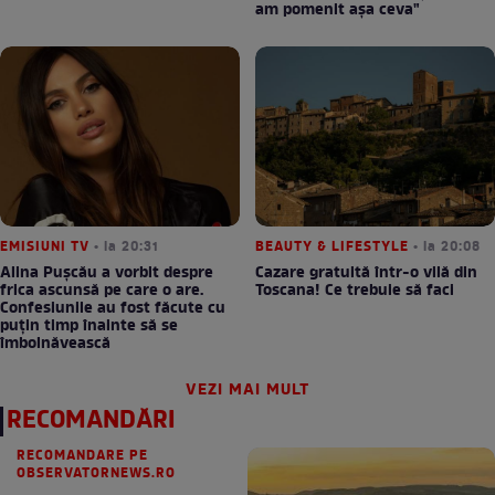
am pomenit așa ceva"
EMISIUNI TV
• la 20:31
BEAUTY & LIFESTYLE
• la 20:08
Alina Pușcău a vorbit despre
Cazare gratuită într-o vilă din
frica ascunsă pe care o are.
Toscana! Ce trebuie să faci
Confesiunile au fost făcute cu
puțin timp înainte să se
îmbolnăvească
VEZI MAI MULT
RECOMANDĂRI
RECOMANDARE PE
OBSERVATORNEWS.RO