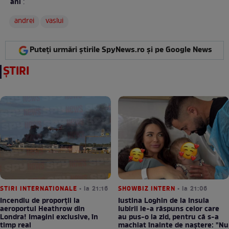
ani
:
andrei
vaslui
Puteți urmări știrile SpyNews.ro și pe Google News
ȘTIRI
STIRI INTERNATIONALE
• la 21:16
SHOWBIZ INTERN
• la 21:06
Incendiu de proporții la
Iustina Loghin de la Insula
aeroportul Heathrow din
Iubirii le-a răspuns celor care
Londra! Imagini exclusive, în
au pus-o la zid, pentru că s-a
timp real
machiat înainte de naștere: "Nu