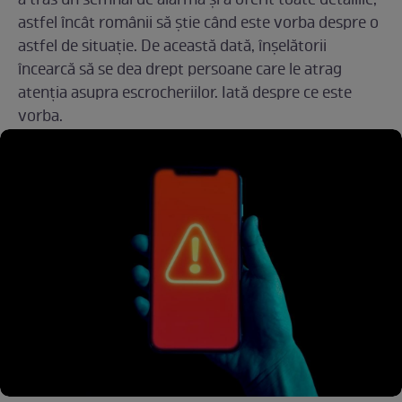
a tras un semnal de alarmă și a oferit toate detaliile,
astfel încât românii să știe când este vorba despre o
astfel de situație. De această dată, înșelătorii
încearcă să se dea drept persoane care le atrag
atenția asupra escrocheriilor. Iată despre ce este
vorba.