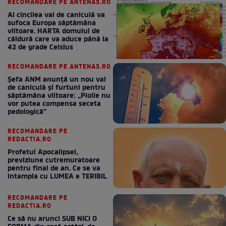
RECOMANDARE PE ANTENA3.RO
Al cincilea val de caniculă va
sufoca Europa săptămâna
viitoare. HARTA domului de
căldură care va aduce până la
42 de grade Celsius
RECOMANDARE PE ANTENA3.RO
Șefa ANM anunță un nou val
de caniculă și furtuni pentru
săptămâna viitoare: „Ploile nu
vor putea compensa seceta
pedologică”
RECOMANDARE PE
REDACTIA.RO
Profetul Apocalipsei,
previziune cutremuratoare
pentru final de an. Ce se va
intampla cu LUMEA e TERIBIL
RECOMANDARE PE
REDACTIA.RO
Ce să nu arunci SUB NICI O