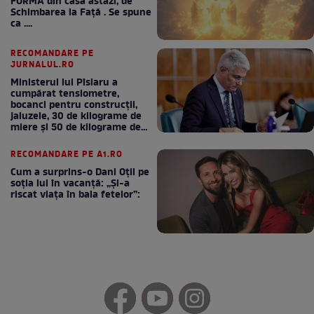
FORMA din casă astăzi, de
Schimbarea la Față . Se spune
ca ....
RECOMANDARE PE
JURNALUL.RO
Ministerul lui Pîslaru a
cumpărat tensiometre,
bocanci pentru construcții,
jaluzele, 30 de kilograme de
miere și 50 de kilograme de
cafea
RECOMANDARE PE A1.RO
Cum a surprins-o Dani Oțil pe
soția lui în vacanță: „Și-a
riscat viața în baia fetelor”: