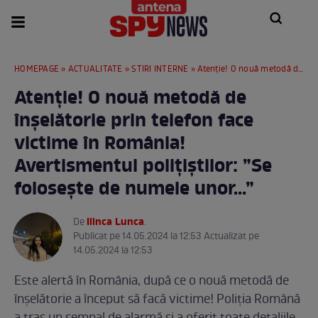
HOMEPAGE
»
ACTUALITATE
»
STIRI INTERNE
» Atenție! O nouă metodă de înșelătorie prin telefon face victime în România! Avertismentul polițiștilor: ”Se folosește de numele unor...”
Atenție! O nouă metodă de
înșelătorie prin telefon face
victime în România!
Avertismentul polițiștilor: ”Se
folosește de numele unor...”
Ilinca Lunca
De
.
Publicat pe 14.05.2024 la 12:53 Actualizat pe
14.05.2024 la 12:53
Este alertă în România, după ce o nouă metodă de
înșelătorie a început să facă victime! Poliția Română