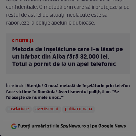
confidențiale. O metodă prin care să îi protejeze și pe
restul de astfel de situații neplăcute este să
raporteze la poliție apelurile dubioase.
CITEȘTE ȘI:
Metoda de înșelăciune care l-a lăsat pe
un bărbat din Alba fără 32.000 lei.
Totul a pornit de la un apel telefonic
Atenție! O nouă metodă de înșelătorie prin telefon
În articolul
face victime în România! Avertismentul polițiștilor: ”Se
folosește de numele unor...”
:
inselaciune
avertisment
politia romana
Puteți urmări știrile SpyNews.ro și pe Google News