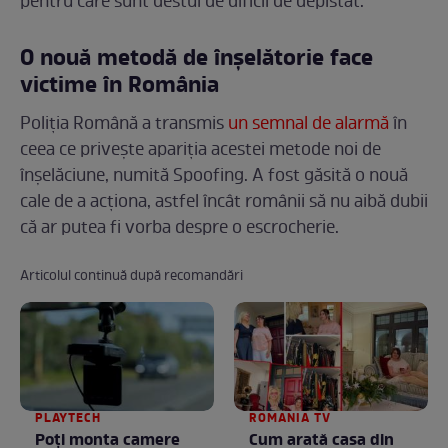
pentru care sunt destul de dificil de depistat.
O nouă metodă de înșelătorie face
victime în România
Poliția Română a transmis
un semnal de alarmă
în
ceea ce privește apariția acestei metode noi de
înșelăciune, numită Spoofing. A fost găsită o nouă
cale de a acționa, astfel încât românii să nu aibă dubii
că ar putea fi vorba despre o escrocherie.
Articolul continuă după recomandări
PLAYTECH
ROMANIA TV
Poți monta camere
Cum arată casa din