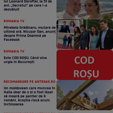
lui Leonard Doroftei, la 51 de
ani. „Secretul” pe care l-a
dezvăluit
ROMANIA TV
Mirabela Grădinaru, mutare de
ultimă oră. Nicuşor Dan, anunţ
despre Prima Doamnă pe
Facebook
ROMANIA TV
Este COD ROŞU. Când vine
urgia în Bucureşti
RECOMANDARE PE ANTENA3.RO
Un moldovean care muncea în
Italia doar de o zi a fost lăsat
să moară pe şantier de 6
români. Aceștia riscă acum
închisoarea