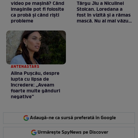
video pe mașină? Când
Târgu Jiu a Niculinei
imaginile pot fi folosite
Stoican. Loredana a
ca probă și când riști
fost în vizită și a rămas
probleme
mască. Nu ai mai văzut
la nimeni așa ceva:
Fără cuvinte / VIDEO
ANTENASTARS
Alina Pușcău, despre
lupta cu lipsa de
încredere: „Aveam
foarte multe gânduri
negative”
Adaugă-ne ca sursă preferată în Google
Urmărește SpyNews pe Discover