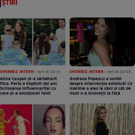
ȘTIRI
SHOWBIZ INTERN
• ieri la 23:14
SHOWBIZ INTERN
• ieri la 22:43
Alina Ceușan și-a sărbătorit
Andreea Popescu a vorbit
fiica. Perla a împlinit doi ani.
despre intervenția estetică! Ce
Scrisoarea influenceriței cu
mărime a ales la sâni și cât de
care și-a emoționat fanii
mult s-a învinețit la față