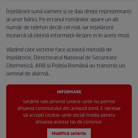
Înșelătorii sună oameni și se dau drept reprezentanți
ai unor bănci. Pe ecranul românilor apare un alt
număr de telefon decât cel real, iar inșelătorii
încearcă să obțină informații despre ei în acest mod.
Văzând câte victime face această metodă de
înșelătorie, Directoratul Național de Securitate
Cibernetică, ARB și Poliția Română au transmis un
semnal de alarmă.
INFORMARE
Setările tale privind cookie-urile nu permit
afișarea conținutului din această zonă. E necesar
să accepți cookie-urile social media pentru
afisarea acestui tip de conținut.
Modifică setările