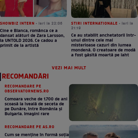
SHOWBIZ INTERN
• ieri la 22:06
STIRI INTERNATIONALE
• ieri la
21:19
Cine e Bianca, românca ce a
Ce au stabilit anchetatorii într-
dansat alături de Zara Larsson,
unul dintre cele mai
la UNTOLD 2026. Ce cadou a
misterioase cazuri din lumea
primit de la artistă
mondenă. O creatoare de modă
a fost găsită moartă pe iaht
VEZI MAI MULT
RECOMANDĂRI
RECOMANDARE PE
OBSERVATORNEWS.RO
Comoara veche de 1.700 de ani
scoasă la iveală de seceta de
pe Dunăre, între România şi
Bulgaria. Imagini rare
RECOMANDARE PE AS.RO
Cum se menţine în formă soţia