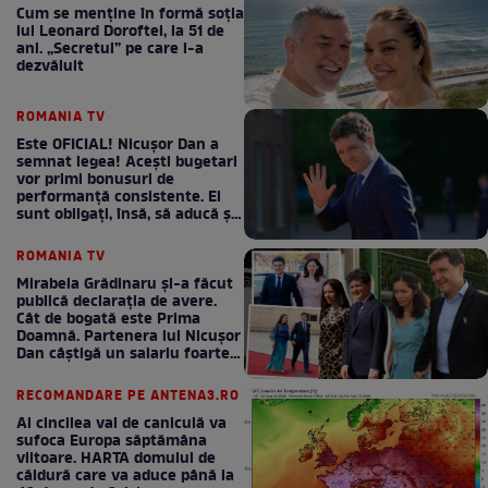
Cum se menţine în formă soţia
lui Leonard Doroftei, la 51 de
ani. „Secretul” pe care l-a
dezvăluit
ROMANIA TV
Este OFICIAL! Nicușor Dan a
semnat legea! Acești bugetari
vor primi bonusuri de
performanță consistente. Ei
sunt obligați, însă, să aducă și
bani la bugetul de stat
ROMANIA TV
Mirabela Grădinaru și-a făcut
publică declarația de avere.
Cât de bogată este Prima
Doamnă. Partenera lui Nicușor
Dan câștigă un salariu foarte
bun în fiecare lună!
RECOMANDARE PE ANTENA3.RO
Al cincilea val de caniculă va
sufoca Europa săptămâna
viitoare. HARTA domului de
căldură care va aduce până la