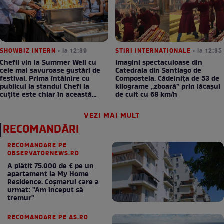
SHOWBIZ INTERN
• la 12:39
STIRI INTERNATIONALE
• la 12:35
Chefii vin la Summer Well cu
Imagini spectaculoase din
cele mai savuroase gustări de
Catedrala din Santiago de
festival. Prima întâlnire cu
Compostela. Cădelnița de 53 de
publicul la standul Chefi la
kilograme „zboară” prin lăcașul
cuțite este chiar în această
de cult cu 68 km/h
seară!
VEZI MAI MULT
RECOMANDĂRI
RECOMANDARE PE
OBSERVATORNEWS.RO
A plătit 75.000 de € pe un
apartament la My Home
Residence. Coşmarul care a
urmat: "Am început să
tremur"
RECOMANDARE PE AS.RO