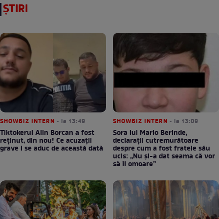
ȘTIRI
SHOWBIZ INTERN
• la 13:49
SHOWBIZ INTERN
• la 13:09
Tiktokerul Alin Borcan a fost
Sora lui Mario Berinde,
reținut, din nou! Ce acuzații
declarații cutremurătoare
grave i se aduc de această dată
despre cum a fost fratele său
ucis: „Nu și-a dat seama că vor
să îl omoare”