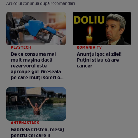
Articolul continuă după recomandări
PLAYTECH
ROMANIA TV
De ce consumă mai
Anunţul şoc al zilei!
mult mașina dacă
Puţini ştiau că are
rezervorul este
cancer
aproape gol. Greșeala
pe care mulți șoferi o
fac fără să știe
ANTENASTARS
Gabriela Cristea, mesaj
pentru cei care îi