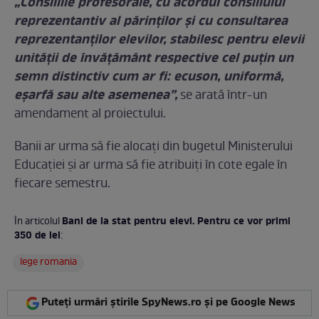
„Consiliile profesorale, cu acordul consiliului
reprezentantiv al părinţilor şi cu consultarea
reprezentanţilor elevilor, stabilesc pentru elevii
unităţii de învăţământ respective cel puţin un
semn distinctiv cum ar fi: ecuson, uniformă,
eşarfă sau alte asemenea”,
se arată într-un
amendament al proiectului.
Banii ar urma să fie alocați din bugetul Ministerului
Educației și ar urma să fie atribuiți în cote egale în
fiecare semestru.
Bani de la stat pentru elevi. Pentru ce vor primi
În articolul
350 de lei
:
lege romania
Puteți urmări știrile SpyNews.ro și pe Google News