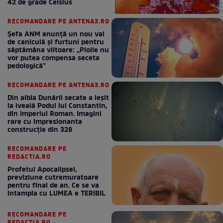
42 de grade Celsius
RECOMANDARE PE ANTENA3.RO
Șefa ANM anunță un nou val
de caniculă și furtuni pentru
săptămâna viitoare: „Ploile nu
vor putea compensa seceta
pedologică”
RECOMANDARE PE ANTENA3.RO
Din albia Dunării secate a ieșit
la iveală Podul lui Constantin,
din Imperiul Roman. Imagini
rare cu impresionanta
construcție din 328
RECOMANDARE PE
REDACTIA.RO
Profetul Apocalipsei,
previziune cutremuratoare
pentru final de an. Ce se va
intampla cu LUMEA e TERIBIL
RECOMANDARE PE
REDACTIA.RO