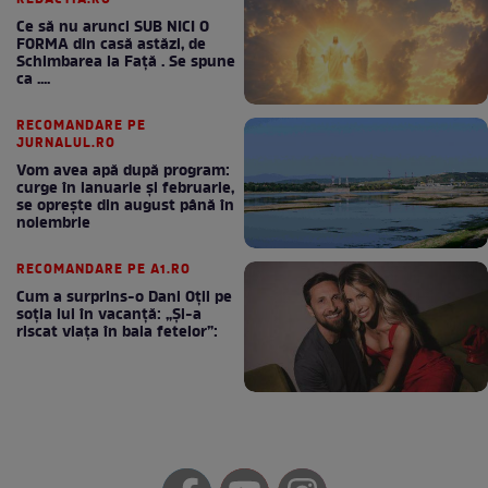
Ce să nu arunci SUB NICI O
FORMA din casă astăzi, de
Schimbarea la Față . Se spune
ca ....
RECOMANDARE PE
JURNALUL.RO
Vom avea apă după program:
curge în ianuarie și februarie,
se oprește din august până în
noiembrie
RECOMANDARE PE A1.RO
Cum a surprins-o Dani Oțil pe
soția lui în vacanță: „Și-a
riscat viața în baia fetelor”: