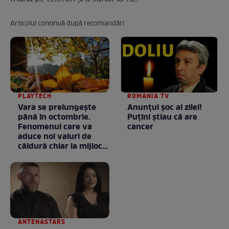
Articolul continuă după recomandări
PLAYTECH
ROMANIA TV
Vara se prelungeşte
Anunţul şoc al zilei!
până în octombrie.
Puţini ştiau că are
Fenomenul care va
cancer
aduce noi valuri de
căldură chiar la mijlocul
toamnei
ANTENASTARS