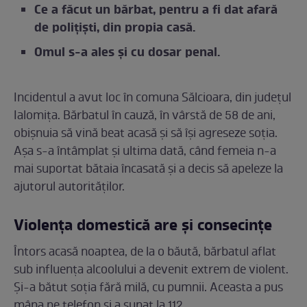
Ce a făcut un bărbat, pentru a fi dat afară
de polițiști, din propia casă.
Omul s-a ales și cu dosar penal.
Incidentul a avut loc în comuna Sălcioara, din județul
Ialomița. Bărbatul în cauză, în vârstă de 58 de ani,
obișnuia să vină beat acasă și să își agreseze soția.
Așa s-a întâmplat și ultima dată, când femeia n-a
mai suportat bătaia încasată și a decis să apeleze la
ajutorul autorităților.
Violența domestică are și consecințe
Întors acasă noaptea, de la o băută, bărbatul aflat
sub influența alcoolului a devenit extrem de violent.
Și-a bătut soția fără milă, cu pumnii. Aceasta a pus
mâna pe telefon și a sunat la 112.