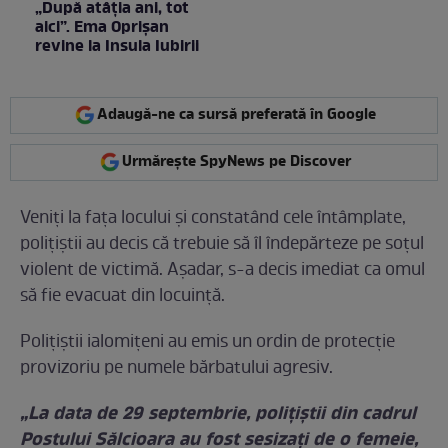
„După atâția ani, tot
aici”. Ema Oprișan
revine la Insula Iubirii
Adaugă-ne ca sursă preferată în Google
Urmărește SpyNews pe Discover
Veniți la fața locului și constatând cele întâmplate,
polițiștii au decis că trebuie să îl îndepărteze pe soțul
violent de victimă. Așadar, s-a decis imediat ca omul
să fie evacuat din locuință.
Poliţiştii ialomiţeni au emis un ordin de protecţie
provizoriu pe numele bărbatului agresiv.
„La data de 29 septembrie, poliţiştii din cadrul
Postului Sălcioara au fost sesizaţi de o femeie,