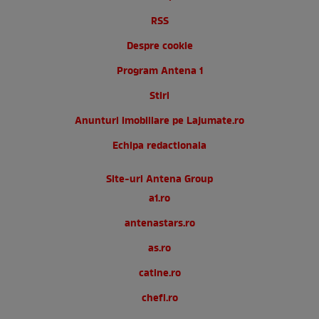
RSS
Despre cookie
Program Antena 1
Stiri
Anunturi imobiliare pe Lajumate.ro
Echipa redactionala
Site-uri Antena Group
a1.ro
antenastars.ro
as.ro
catine.ro
chefi.ro