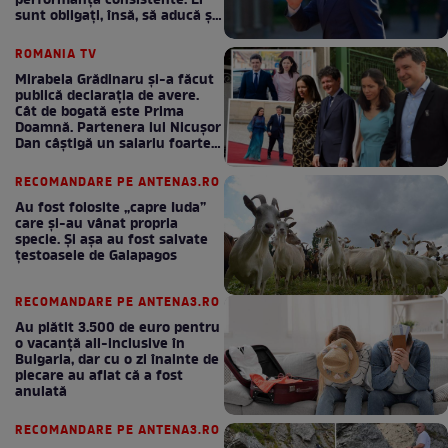
performanță consistente. Ei
sunt obligați, însă, să aducă și
bani la bugetul de stat
ROMANIA TV
Mirabela Grădinaru și-a făcut
publică declarația de avere.
Cât de bogată este Prima
Doamnă. Partenera lui Nicușor
Dan câștigă un salariu foarte
bun în fiecare lună!
RECOMANDARE PE ANTENA3.RO
Au fost folosite „capre Iuda”
care și-au vânat propria
specie. Și așa au fost salvate
țestoasele de Galapagos
RECOMANDARE PE ANTENA3.RO
Au plătit 3.500 de euro pentru
o vacanță all-inclusive în
Bulgaria, dar cu o zi înainte de
plecare au aflat că a fost
anulată
RECOMANDARE PE ANTENA3.RO