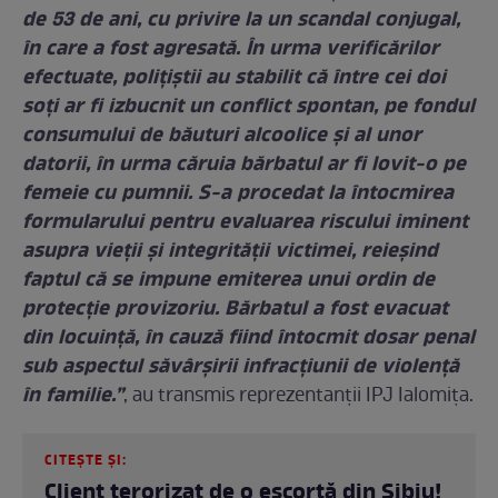
de 53 de ani, cu privire la un scandal conjugal,
în care a fost agresată. În urma verificărilor
efectuate, poliţiştii au stabilit că între cei doi
soţi ar fi izbucnit un conflict spontan, pe fondul
consumului de băuturi alcoolice şi al unor
datorii, în urma căruia bărbatul ar fi lovit-o pe
femeie cu pumnii. S-a procedat la întocmirea
formularului pentru evaluarea riscului iminent
asupra vieţii şi integrităţii victimei, reieşind
faptul că se impune emiterea unui ordin de
protecţie provizoriu. Bărbatul a fost evacuat
din locuinţă, în cauză fiind întocmit dosar penal
sub aspectul săvârşirii infracţiunii de violenţă
în familie.”
, au transmis reprezentanții IPJ Ialomița.
CITEȘTE ȘI:
Client terorizat de o escortă din Sibiu!