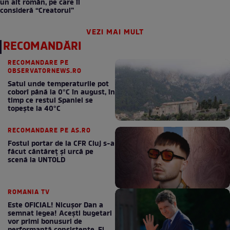
un alt român, pe care îl
consideră “Creatorul”
VEZI MAI MULT
RECOMANDĂRI
RECOMANDARE PE
OBSERVATORNEWS.RO
Satul unde temperaturile pot
coborî până la 0°C în august, în
timp ce restul Spaniei se
topește la 40°C
RECOMANDARE PE AS.RO
Fostul portar de la CFR Cluj s-a
făcut cântăreţ şi urcă pe
scenă la UNTOLD
ROMANIA TV
Este OFICIAL! Nicușor Dan a
semnat legea! Acești bugetari
vor primi bonusuri de