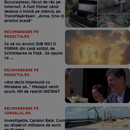
Bucureștean, făcut de râs pe
internet: A fost filmat când
desena o inimă pe stâncă, pe
Transfăgărășan: „Anna, ține-ți
prostul acasă”
RECOMANDARE PE
REDACTIA.RO
Ce să nu arunci SUB NICI O
FORMA din casă astăzi, de
Schimbarea la Față . Se spune
ca ....
RECOMANDARE PE
REDACTIA.RO
«Am decis împreună cu
Mirabela să..." Mesajul venit
acum. Mii de reactii INSTANT
RECOMANDARE PE
JURNALUL.RO
Investigație, Canalul Bala: Cum
au dispărut milioane de euro