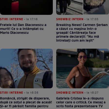
STIRI INTERNE
• la 17:18
SHOWBIZ INTERN
• la 17:05
Fratele lui Dan Diaconescu a
Breaking News! Carmen Șerban
murit! Ce s-a întâmplat cu
a căzut cu mașina într-o
Mario Diaconescu
groapă! Cântăreața face
primele declarații: "Nu mă
întrebați cum am ieșit"
STIRI INTERNE
• la 16:56
SHOWBIZ INTERN
• la 16:27
Româncă, strigăt de disperare,
Gabriela Cristea le-a răspuns
după ce soțul a plecat de acasă!
celor care o critică. Ce mesaj a
Și-ar fi părăsit familia pentru
scris fosta prezentatoare TV