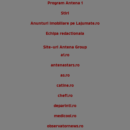
Program Antena 1
Stiri
Anunturi imobiliare pe Lajumate.ro
Echipa redactionala
Site-uri Antena Group
a1.ro
antenastars.ro
as.ro
catine.ro
chefi.ro
deparinti.ro
medicool.ro
observatornews.ro