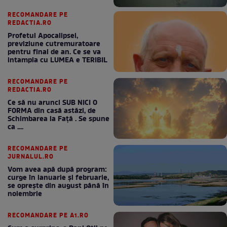
RECOMANDARE PE
REDACTIA.RO
Profetul Apocalipsei,
previziune cutremuratoare
pentru final de an. Ce se va
intampla cu LUMEA e TERIBIL
RECOMANDARE PE
REDACTIA.RO
Ce să nu arunci SUB NICI O
FORMA din casă astăzi, de
Schimbarea la Față . Se spune
ca ....
RECOMANDARE PE
JURNALUL.RO
Vom avea apă după program:
curge în ianuarie și februarie,
se oprește din august până în
noiembrie
RECOMANDARE PE A1.RO