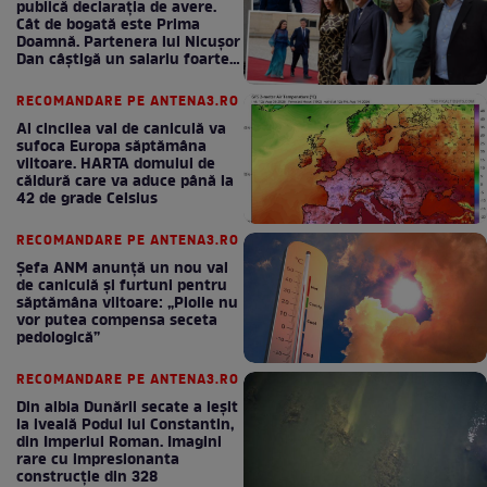
publică declarația de avere.
Cât de bogată este Prima
Doamnă. Partenera lui Nicușor
Dan câștigă un salariu foarte
bun în fiecare lună!
RECOMANDARE PE ANTENA3.RO
Al cincilea val de caniculă va
sufoca Europa săptămâna
viitoare. HARTA domului de
căldură care va aduce până la
42 de grade Celsius
RECOMANDARE PE ANTENA3.RO
Șefa ANM anunță un nou val
de caniculă și furtuni pentru
săptămâna viitoare: „Ploile nu
vor putea compensa seceta
pedologică”
RECOMANDARE PE ANTENA3.RO
Din albia Dunării secate a ieșit
la iveală Podul lui Constantin,
din Imperiul Roman. Imagini
rare cu impresionanta
construcție din 328