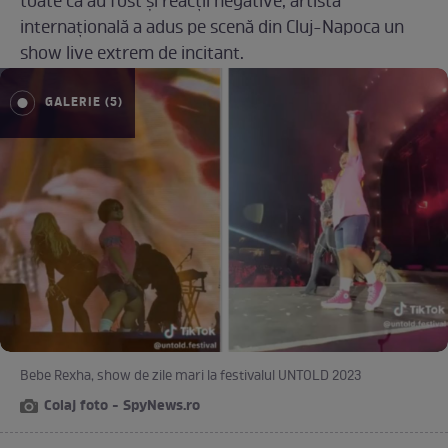
toate că au fost și reacții negative, artista
internațională a adus pe scenă din Cluj-Napoca un
show live extrem de incitant.
GALERIE (5)
Bebe Rexha, show de zile mari la festivalul UNTOLD 2023
Colaj foto - SpyNews.ro