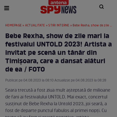
HOMEPAGE
»
ACTUALITATE
»
STIRI INTERNE
» Bebe Rexha, show de zile mari la festivalul UNTOLD 2023! Artista a invitat pe scenă un tânăr din Timișoara, care a dansat alături de ea / FOTO
Bebe Rexha, show de zile mari la
festivalul UNTOLD 2023! Artista a
invitat pe scenă un tânăr din
Timișoara, care a dansat alături
de ea / FOTO
Publicat pe 04.08.2023 la 08:10 Actualizat pe 04.08.2023 la 08:28
Seara trecută a fost ziua mult așteptată de milioane
de fani ai festivalului UNTOLD. Mai exact, concertul
susținut de Bebe Rexha la Untold 2023, joi seară, a
fost de departe punctul fabulos al primei nopți. Cu