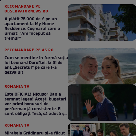
RECOMANDARE PE
OBSERVATORNEWS.RO
A plătit 75.000 de € pe un
apartament la My Home
Residence. Coşmarul care a
urmat: "Am început să
tremur"
RECOMANDARE PE AS.RO
Cum se menţine în formă soţia
lui Leonard Doroftei, la 51 de
ani. „Secretul” pe care l-a
dezvăluit
ROMANIA TV
Este OFICIAL! Nicușor Dan a
semnat legea! Acești bugetari
vor primi bonusuri de
performanță consistente. Ei
sunt obligați, însă, să aducă și
bani la bugetul de stat
ROMANIA TV
Mirabela Grădinaru și-a făcut