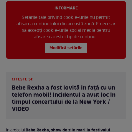
INFORMARE
Setările tale privind cookie-urile nu permit
afișarea conținutului din această zonă. E necesar
să accepți cookie-urile social media pentru
afisarea acestui tip de conținut.
Modifică setările
CITEȘTE ȘI:
Bebe Rexha a fost lovită în față cu un
telefon mobil! Incidentul a avut loc în
timpul concertului de la New York /
VIDEO
Bebe Rexha, show de zile mari la festivalul
În articolul