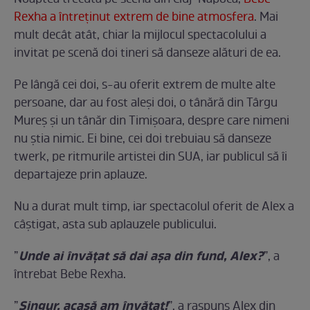
Noaptea trecută pe scena din Cluj-Napoca,
Bebe
Rexha a întreținut extrem de bine atmosfera
. Mai
mult decât atât, chiar la mijlocul spectacolului a
invitat pe scenă doi tineri să danseze alături de ea.
Pe lângă cei doi, s-au oferit extrem de multe alte
persoane, dar au fost aleși doi, o tânără din Târgu
Mureș și un tânăr din Timișoara, despre care nimeni
nu știa nimic. Ei bine, cei doi trebuiau să danseze
twerk, pe ritmurile artistei din SUA, iar publicul să îi
departajeze prin aplauze.
Nu a durat mult timp, iar spectacolul oferit de Alex a
câștigat, asta sub aplauzele publicului.
Unde ai învățat să dai așa din fund, Alex?
”
”, a
întrebat Bebe Rexha.
Singur, acasă am învățat!
”
”, a raspuns Alex din