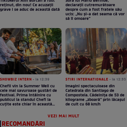
Tiktokerul Alin Borcan a fost
Sora lui Mario Berinde,
reținut, din nou! Ce acuzații
declarații cutremurătoare
grave i se aduc de această dată
despre cum a fost fratele său
ucis: „Nu și-a dat seama că vor
să îl omoare”
SHOWBIZ INTERN
• la 12:39
STIRI INTERNATIONALE
• la 12:35
Chefii vin la Summer Well cu
Imagini spectaculoase din
cele mai savuroase gustări de
Catedrala din Santiago de
festival. Prima întâlnire cu
Compostela. Cădelnița de 53 de
publicul la standul Chefi la
kilograme „zboară” prin lăcașul
cuțite este chiar în această
de cult cu 68 km/h
seară!
VEZI MAI MULT
RECOMANDĂRI