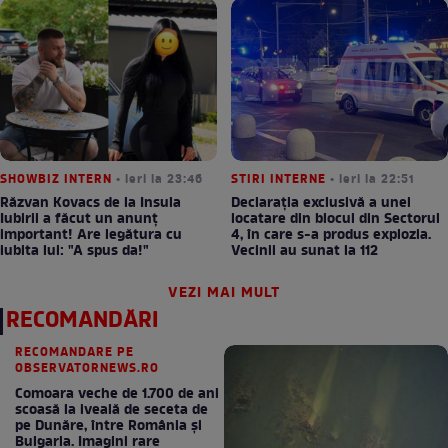
SHOWBIZ INTERN
• ieri la 23:46
STIRI INTERNE
• ieri la 22:51
Răzvan Kovacs de la Insula
Declarația exclusivă a unei
Iubirii a făcut un anunț
locatare din blocul din Sectorul
important! Are legătura cu
4, în care s-a produs explozia.
iubita lui: "A spus da!"
Vecinii au sunat la 112
VEZI MAI MULT
RECOMANDĂRI
RECOMANDARE PE
OBSERVATORNEWS.RO
Comoara veche de 1.700 de ani
scoasă la iveală de seceta de
pe Dunăre, între România şi
Bulgaria. Imagini rare