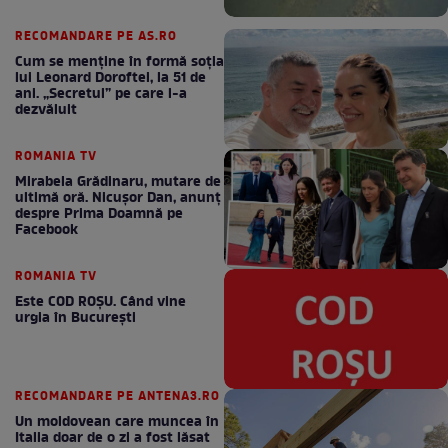
RECOMANDARE PE AS.RO
Cum se menţine în formă soţia
lui Leonard Doroftei, la 51 de
ani. „Secretul” pe care l-a
dezvăluit
ROMANIA TV
Mirabela Grădinaru, mutare de
ultimă oră. Nicuşor Dan, anunţ
despre Prima Doamnă pe
Facebook
ROMANIA TV
Este COD ROŞU. Când vine
urgia în Bucureşti
RECOMANDARE PE ANTENA3.RO
Un moldovean care muncea în
Italia doar de o zi a fost lăsat