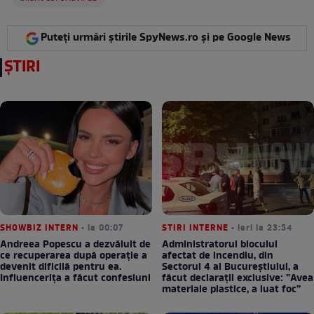
Puteți urmări știrile SpyNews.ro și pe Google News
ȘTIRI
SHOWBIZ INTERN
• la 00:07
STIRI INTERNE
• ieri la 23:54
Andreea Popescu a dezvăluit de
Administratorul blocului
ce recuperarea după operație a
afectat de incendiu, din
devenit dificilă pentru ea.
Sectorul 4 al Bucureștiului, a
Influencerița a făcut confesiuni
făcut declarații exclusive: ”Avea
materiale plastice, a luat foc”