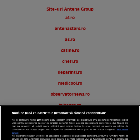
Site-uri Antena Group
a1.ro
antenastars.ro
as.ro
catine.ro
chefi.ro
deparinti.ro
medicool.ro
observatornews.ro
tvhappy.ro
Nouă ne pasă ca datele tale personale să rămână confidențiale
useit.ro
589
Noi și partenerii noștri
stocăm și/sau accesăm informații pe dispozitivul dvs., precum identificatorii cookie
unici pentru prelucrarea datelor cu caracter personal. Puteți accepta sau gestiona preferințele dvs. făcând clic
zutv.ro
mai jos, respectiv vă puteți opune utilizării unui interes legitim în orice moment pe pagina cu politica de
Mai multe
confidențialitate. Aceste alegeri vor fi raportate partenerilor noștri și nu vă vor afecta navigarea.
detalii
Noi si partenerii nostri (retelele de socializare si agentiile de publicitate partenere, precum si furnizorii nostri de
Trends AntenaPLAY
servicii de date analitice) prelucram date pentru a permite website-ului sa functioneze, pentru a personaliza