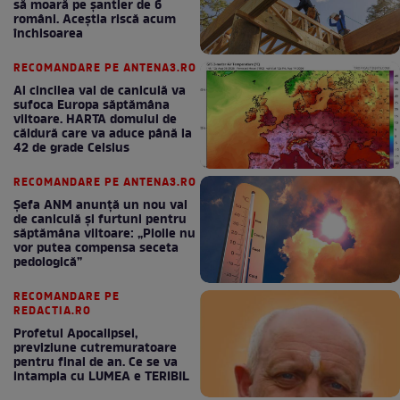
să moară pe şantier de 6
români. Aceștia riscă acum
închisoarea
RECOMANDARE PE ANTENA3.RO
Al cincilea val de caniculă va
sufoca Europa săptămâna
viitoare. HARTA domului de
căldură care va aduce până la
42 de grade Celsius
RECOMANDARE PE ANTENA3.RO
Șefa ANM anunță un nou val
de caniculă și furtuni pentru
săptămâna viitoare: „Ploile nu
vor putea compensa seceta
pedologică”
RECOMANDARE PE
REDACTIA.RO
Profetul Apocalipsei,
previziune cutremuratoare
pentru final de an. Ce se va
intampla cu LUMEA e TERIBIL