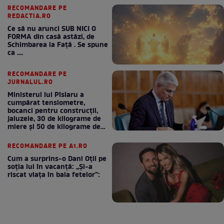
RECOMANDARE PE
REDACTIA.RO
Ce să nu arunci SUB NICI O
FORMA din casă astăzi, de
Schimbarea la Față . Se spune
ca ....
RECOMANDARE PE
JURNALUL.RO
Ministerul lui Pîslaru a
cumpărat tensiometre,
bocanci pentru construcții,
jaluzele, 30 de kilograme de
miere și 50 de kilograme de
cafea
RECOMANDARE PE A1.RO
Cum a surprins-o Dani Oțil pe
soția lui în vacanță: „Și-a
riscat viața în baia fetelor”: