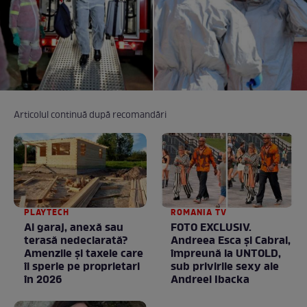
Articolul continuă după recomandări
PLAYTECH
ROMANIA TV
Ai garaj, anexă sau
FOTO EXCLUSIV.
terasă nedeclarată?
Andreea Esca şi Cabral,
Amenzile și taxele care
împreună la UNTOLD,
îi sperie pe proprietari
sub privirile sexy ale
în 2026
Andreei Ibacka