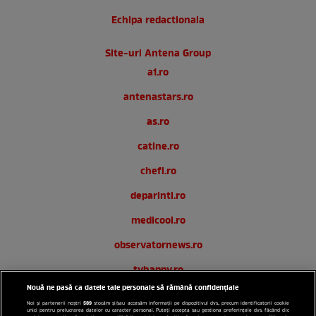
Echipa redactionala
Site-uri Antena Group
a1.ro
antenastars.ro
as.ro
catine.ro
chefi.ro
deparinti.ro
medicool.ro
observatornews.ro
tvhappy.ro
Nouă ne pasă ca datele tale personale să rămână confidențiale
useit.ro
589
Noi și partenerii noștri
stocăm și/sau accesăm informații pe dispozitivul dvs., precum identificatorii cookie
unici pentru prelucrarea datelor cu caracter personal. Puteți accepta sau gestiona preferințele dvs. făcând clic