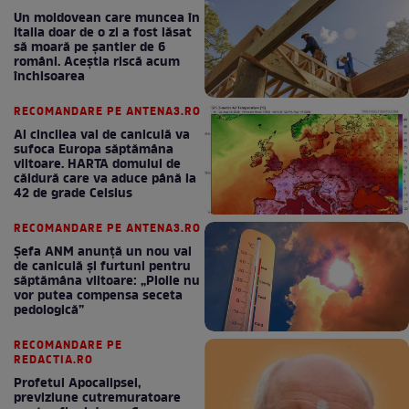
Un moldovean care muncea în
Italia doar de o zi a fost lăsat
să moară pe şantier de 6
români. Aceștia riscă acum
închisoarea
RECOMANDARE PE ANTENA3.RO
Al cincilea val de caniculă va
sufoca Europa săptămâna
viitoare. HARTA domului de
căldură care va aduce până la
42 de grade Celsius
RECOMANDARE PE ANTENA3.RO
Șefa ANM anunță un nou val
de caniculă și furtuni pentru
săptămâna viitoare: „Ploile nu
vor putea compensa seceta
pedologică”
RECOMANDARE PE
REDACTIA.RO
Profetul Apocalipsei,
previziune cutremuratoare