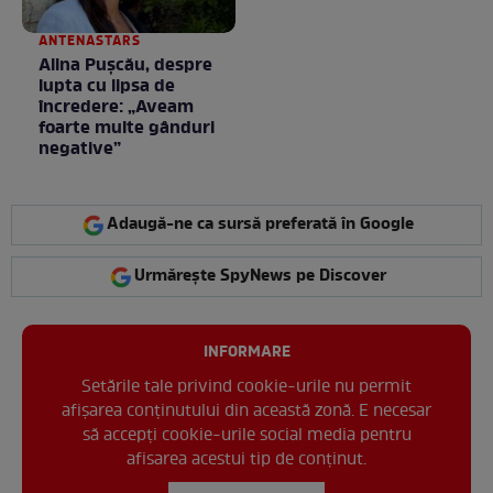
ANTENASTARS
Alina Pușcău, despre
lupta cu lipsa de
încredere: „Aveam
foarte multe gânduri
negative”
Adaugă-ne ca sursă preferată în Google
Urmărește SpyNews pe Discover
INFORMARE
Setările tale privind cookie-urile nu permit
afișarea conținutului din această zonă. E necesar
să accepți cookie-urile social media pentru
afisarea acestui tip de conținut.