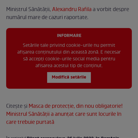
Ministrul Sănătăţii,
Alexandru Rafila
a vorbit despre
numărul mare de cazuri raportate.
INFORMARE
Setările tale privind cookie-urile nu permit
afișarea conținutului din această zonă. E necesar
să accepți cookie-urile social media pentru
afisarea acestui tip de conținut.
Modifică setările
Citește și
Masca de protecție, din nou obligatorie!
Ministrul Sănătății a anunțat care sunt locurile în
care trebuie purtată