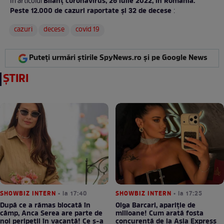
Bilanţ coronavirus, 26 iulie 2022, în România.
În articolul
Peste 12.000 de cazuri raportate şi 32 de decese
:
cazuri
decese
covid 19
Puteți urmări știrile SpyNews.ro și pe Google News
ȘTIRI
SHOWBIZ INTERN
• la 17:40
SHOWBIZ INTERN
• la 17:25
După ce a rămas blocată în
Olga Barcari, apariție de
câmp, Anca Serea are parte de
milioane! Cum arată fosta
noi peripeții în vacanță! Ce s-a
concurentă de la Asia Express