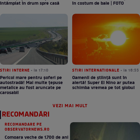
întâmplat în drum spre casă
în costum de baie | FOTO
STIRI INTERNE
• la 17:10
STIRI INTERNATIONALE
• la 16:55
Pericol mare pentru șoferi pe
Oamenii de știință sunt în
autostradă! Mai multe țepuse
alertă! Super El Nino ar putea
metalice au fost aruncate pe
schimba vremea pe tot globul
carosabil
VEZI MAI MULT
RECOMANDĂRI
RECOMANDARE PE
OBSERVATORNEWS.RO
Comoara veche de 1.700 de ani