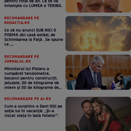
pentru final de an. Ce se va
intampla cu LUMEA e TERIBIL
RECOMANDARE PE
REDACTIA.RO
Ce să nu arunci SUB NICI O
FORMA din casă astăzi, de
Schimbarea la Față . Se spune
ca ....
RECOMANDARE PE
JURNALUL.RO
Ministerul lui Pîslaru a
cumpărat tensiometre,
bocanci pentru construcții,
jaluzele, 30 de kilograme de
miere și 50 de kilograme de
cafea
RECOMANDARE PE A1.RO
Cum a surprins-o Dani Oțil pe
soția lui în vacanță: „Și-a
riscat viața în baia fetelor”: