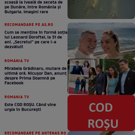
scoasă la iveală de seceta de
pe Dunăre, între România şi
Bulgaria. Imagini rare
RECOMANDARE PE AS.RO
Cum se menţine în formă soţia
lui Leonard Doroftei, la 51 de
ani. „Secretul” pe care l-a
dezvăluit
ROMANIA TV
Mirabela Grădinaru, mutare de
ultimă oră. Nicuşor Dan, anunţ
despre Prima Doamnă pe
Facebook
ROMANIA TV
Este COD ROŞU. Când vine
urgia în Bucureşti
RECOMANDARE PE ANTENA3.RO