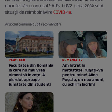
noi infectări cu virusul SARS-COV2. Circa 20% sunt
situaţii de reîmbolnăvire
COVID-19
.
Articolul continuă după recomandări
PLAYTECH
ROMANIA TV
Facultatea din România
Am intrat în
la care nu mai vrea
metastaze, rugaţi-vă
nimeni să înveţe. A
pentru mine! Alina
pierdut aproape
Puşcău, un nou anunţ
jumătate din studenţi
cu ochii în lacrimi