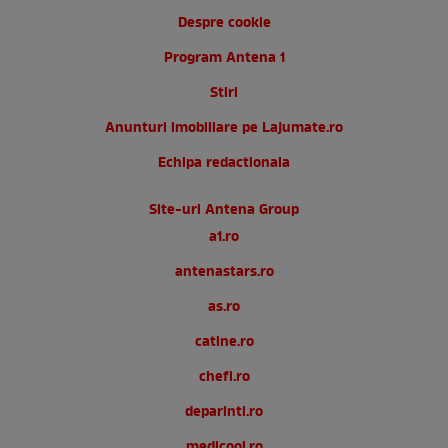
Despre cookie
Program Antena 1
Stiri
Anunturi imobiliare pe Lajumate.ro
Echipa redactionala
Site-uri Antena Group
a1.ro
antenastars.ro
as.ro
catine.ro
chefi.ro
deparinti.ro
medicool.ro