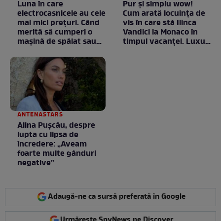
Luna în care
Pur și simplu wow!
electrocasnicele au cele
Cum arată locuința de
mai mici prețuri. Când
vis în care stă Ilinca
merită să cumperi o
Vandici la Monaco în
mașină de spălat sau
timpul vacanței. Luxul
un frigider
e în starea lui pură.
Totul arată ca în filme!
/ GALERIE FOTO
ANTENASTARS
Alina Pușcău, despre
lupta cu lipsa de
încredere: „Aveam
foarte multe gânduri
negative”
Adaugă-ne ca sursă preferată în Google
Urmărește SpyNews pe Discover