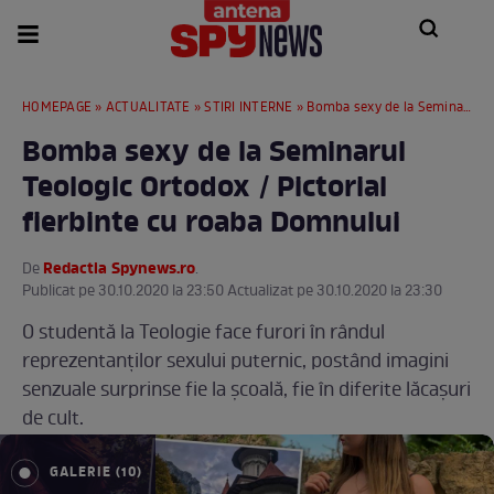
HOMEPAGE
»
ACTUALITATE
»
STIRI INTERNE
» Bomba sexy de la Seminarul Teologic Ortodox / Pictorial fierbinte cu roaba Domnului
Bomba sexy de la Seminarul
Teologic Ortodox / Pictorial
fierbinte cu roaba Domnului
Redactia Spynews.ro
De
.
Publicat pe 30.10.2020 la 23:50 Actualizat pe 30.10.2020 la 23:30
O studentă la Teologie face furori în rândul
reprezentanților sexului puternic, postând imagini
senzuale surprinse fie la școală, fie în diferite lăcașuri
de cult.
GALERIE (10)