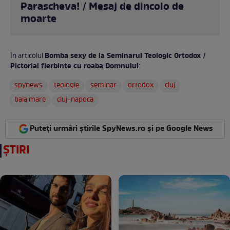
Parascheva! / Mesaj de dincolo de
moarte
Bomba sexy de la Seminarul Teologic Ortodox /
În articolul
Pictorial fierbinte cu roaba Domnului
:
spynews
teologie
seminar
ortodox
cluj
baia mare
cluj-napoca
Puteți urmări știrile SpyNews.ro și pe Google News
ȘTIRI