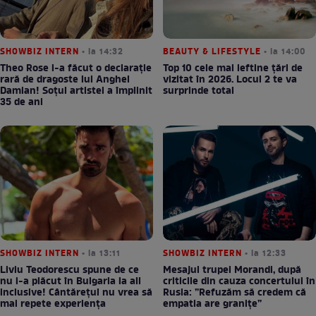
SHOWBIZ INTERN
• la 14:32
BEAUTY & LIFESTYLE
• la 14:00
Theo Rose i-a făcut o declarație
Top 10 cele mai ieftine țări de
rară de dragoste lui Anghel
vizitat în 2026. Locul 2 te va
Damian! Soțul artistei a împlinit
surprinde total
35 de ani
SHOWBIZ INTERN
• la 13:11
SHOWBIZ INTERN
• la 12:33
Liviu Teodorescu spune de ce
Mesajul trupei Morandi, după
nu i-a plăcut în Bulgaria la all
criticile din cauza concertului în
inclusive! Cântărețul nu vrea să
Rusia: ”Refuzăm să credem că
mai repete experiența
empatia are granițe”