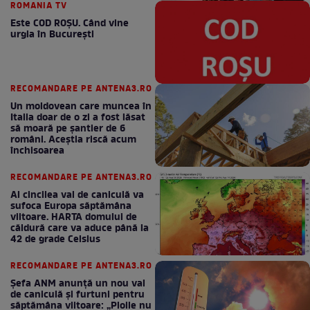
ROMANIA TV
Este COD ROŞU. Când vine
urgia în Bucureşti
RECOMANDARE PE ANTENA3.RO
Un moldovean care muncea în
Italia doar de o zi a fost lăsat
să moară pe şantier de 6
români. Aceștia riscă acum
închisoarea
RECOMANDARE PE ANTENA3.RO
Al cincilea val de caniculă va
sufoca Europa săptămâna
viitoare. HARTA domului de
căldură care va aduce până la
42 de grade Celsius
RECOMANDARE PE ANTENA3.RO
Șefa ANM anunță un nou val
de caniculă și furtuni pentru
săptămâna viitoare: „Ploile nu