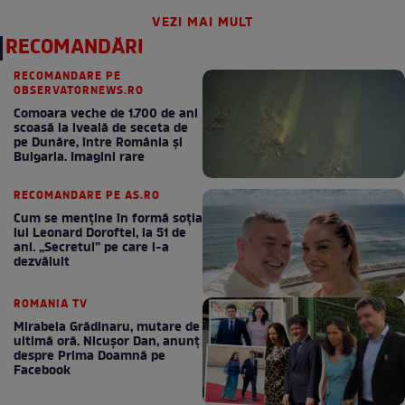
VEZI MAI MULT
RECOMANDĂRI
RECOMANDARE PE
OBSERVATORNEWS.RO
Comoara veche de 1.700 de ani
scoasă la iveală de seceta de
pe Dunăre, între România şi
Bulgaria. Imagini rare
RECOMANDARE PE AS.RO
Cum se menţine în formă soţia
lui Leonard Doroftei, la 51 de
ani. „Secretul” pe care l-a
dezvăluit
ROMANIA TV
Mirabela Grădinaru, mutare de
ultimă oră. Nicuşor Dan, anunţ
despre Prima Doamnă pe
Facebook