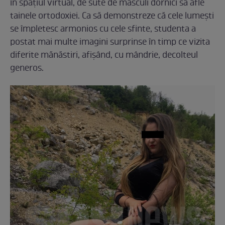
în spațiul virtual, de sute de masculi dornici să afle
tainele ortodoxiei. Ca să demonstreze că cele lumești
se împletesc armonios cu cele sfinte, studenta a
postat mai multe imagini surprinse în timp ce vizita
diferite mănăstiri, afișând, cu mândrie, decolteul
generos.