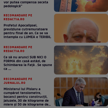
vor putea compensa seceta
pedologică”
RECOMANDARE PE
REDACTIA.RO
Profetul Apocalipsei,
previziune cutremuratoare
pentru final de an. Ce se va
intampla cu LUMEA e TERIBIL
RECOMANDARE PE
REDACTIA.RO
Ce să nu arunci SUB NICI O
FORMA din casă astăzi, de
Schimbarea la Față . Se spune
ca ....
RECOMANDARE PE
JURNALUL.RO
Ministerul lui Pîslaru a
cumpărat tensiometre,
bocanci pentru construcții,
jaluzele, 30 de kilograme de
miere și 50 de kilograme de