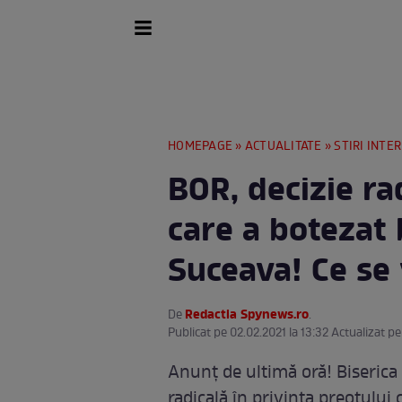
HOMEPAGE
»
ACTUALITATE
»
STIRI INTE
BOR, decizie ra
care a botezat 
Suceava! Ce se 
Redactia Spynews.ro
De
.
Publicat pe 02.02.2021 la 13:32 Actualizat pe
Anunț de ultimă oră! Biserica
radicală în privința preotului