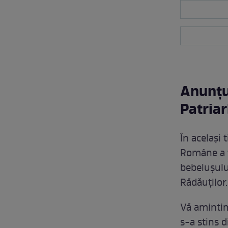
Anunțul
Patria
În același 
Române a t
bebelușului
Rădăuţilor.
Vă amintim
s-a stins d