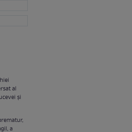
hiei
rsat al
ucevei şi
prematur,
gil, a