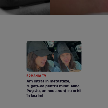
ROMANIA TV
Am intrat în metastaze,
rugaţi-vă pentru mine! Alina
Puşcău, un nou anunţ cu ochii
în lacrimi