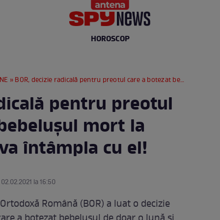
HOROSCOP
RNE
» BOR, decizie radicală pentru preotul care a botezat bebelușul mort la Suceava! Ce se va întâmpla cu el!
dicală pentru preotul
bebelușul mort la
va întâmpla cu el!
 02.02.2021 la 16:50
 Ortodoxă Română (BOR) a luat o decizie
 care a botezat bebelușul de doar o lună și