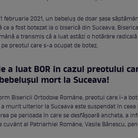
, 1 februarie 2021, un bebeluș de doar șase săptămân
ce a fost botezat la o biserică din Suceava, Biseric
ână a transmis că a luat astăzi o hotărâre radicală
e pe preotul care s-a ocupat de botez.
ie a luat BOR în cazul preotului ca
bebelușul mort la Suceava!
orm Bisericii Ortodoxe Române, preotul care l-a bot
 a murit ulterior la Suceava este suspendat în ceea 
jirea pe perioada în care se desfășoară ancheta, a in
e cuvânt al Patriarhiei Române, Vasile Bănescu, pen