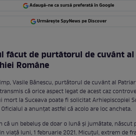
Adaugă-ne ca sursă preferată în Google
Urmărește SpyNews pe Discover
 făcut de purtătorul de cuvânt al
rhiei Române
timp, Vasile Bănescu, purtătorul de cuvânt al Patriar
ransmis că orice aspect legat de acest caz controve
 mort la Suceava poate fi solicitat Arhiepiscopiei S
 Oficialul a anunțat astfel că acolo are loc ancheta.
 că un bebeluș de doar o lună și jumătate, născut 
in viață luni, 1 februarie 2021. Micuțul, extrem de fra