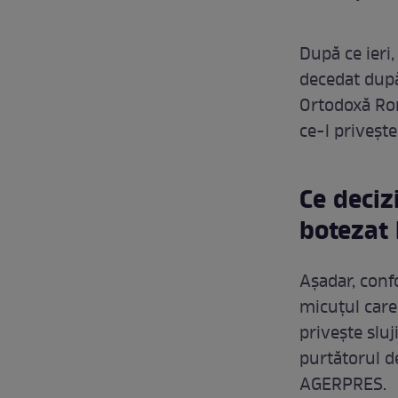
După ce ieri
decedat după 
Ortodoxă Rom
ce-l priveșt
Ce deciz
botezat 
Așadar, conf
micuțul care
privește slu
purtătorul d
AGERPRES.