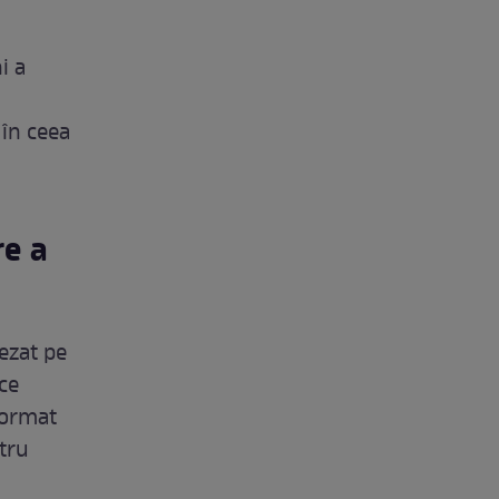
i a
a
 în ceea
re a
ezat pe
ce
format
tru