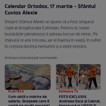
Calendar Ortodox, 17 martie - Sfântul
Cuvios Alexie
Despre Sfântul Alexie se spune că a fost singurul
copil al dregătorului Eufimian. Pentru el, toate
bunătățile pământești îi păreau lucruri de nimic. Pe
măsură ce anii treceau, iar el înainta în viață, în suflet
în creștea dorința nemuririi și a vieții veșnice.
Articolul continuă după recomandări
PLAYTECH
ROMANIA TV
Cum obții o mărire de
FOTO EXCLUSIV.
salariu. Greșeala care îi
Andreea Esca şi Cabral,
costă pe mulți angajați
împreună la UNTOLD,