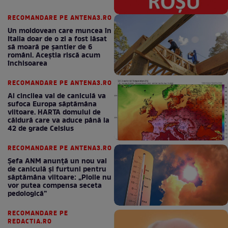
RECOMANDARE PE ANTENA3.RO
Un moldovean care muncea în
Italia doar de o zi a fost lăsat
să moară pe şantier de 6
români. Aceștia riscă acum
închisoarea
RECOMANDARE PE ANTENA3.RO
Al cincilea val de caniculă va
sufoca Europa săptămâna
viitoare. HARTA domului de
căldură care va aduce până la
42 de grade Celsius
RECOMANDARE PE ANTENA3.RO
Șefa ANM anunță un nou val
de caniculă și furtuni pentru
săptămâna viitoare: „Ploile nu
vor putea compensa seceta
pedologică”
RECOMANDARE PE
REDACTIA.RO