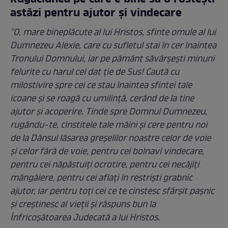
astăzi pentru ajutor şi vindecare
"O, mare bineplăcute al lui Hristos, sfinte omu­le al lui
Dumnezeu Alexie, care cu sufletul stai în cer înaintea
Tronului Domnului, iar pe pământ săvârşeşti minuni
felurite cu harul cel dat ţie de Sus! Caută cu
milostivire spre cei ce stau înaintea sfintei tale
icoane şi se roagă cu umilinţă, cerând de la tine
ajutor şi acoperire. Tinde spre Dom­nul Dumnezeu,
rugându-te, cinstitele tale mâini şi cere pentru noi
de la Dânsul lăsarea greşelilor noastre celor de voie
şi celor fără de voie, pen­tru cei bolnavi vindecare,
pentru cei năpăstuiţi ocrotire, pentru cei necăjiţi
mângâiere, pentru cei aflaţi în restrişti grabnic
ajutor, iar pentru toţi cei ce te cinstesc sfârşit paşnic
şi creştinesc al vie­ţii şi răspuns bun la
Înfricoşătoarea Judecată a lui Hristos.