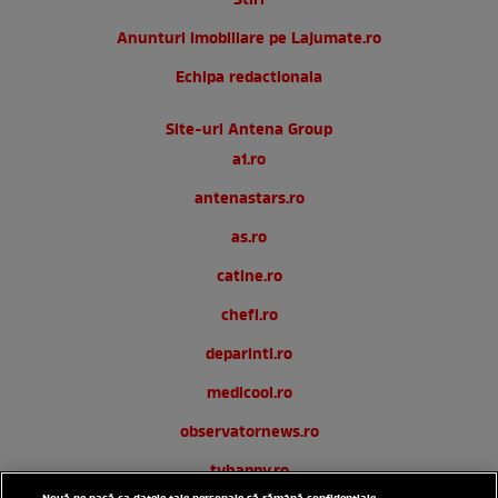
Stiri
Anunturi imobiliare pe Lajumate.ro
Echipa redactionala
Site-uri Antena Group
a1.ro
antenastars.ro
as.ro
catine.ro
chefi.ro
deparinti.ro
medicool.ro
observatornews.ro
tvhappy.ro