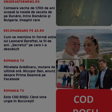
OBSERVATORNEWS.RO
Comoara veche de 1.700 de ani
scoasă la iveală de seceta de
pe Dunăre, între România şi
Bulgaria. Imagini rare
RECOMANDARE PE AS.RO
Cum se menţine în formă soţia
lui Leonard Doroftei, la 51 de
ani. „Secretul” pe care l-a
dezvăluit
ROMANIA TV
Mirabela Grădinaru, mutare de
ultimă oră. Nicuşor Dan, anunţ
despre Prima Doamnă pe
Facebook
ROMANIA TV
Este COD ROŞU. Când vine
urgia în Bucureşti