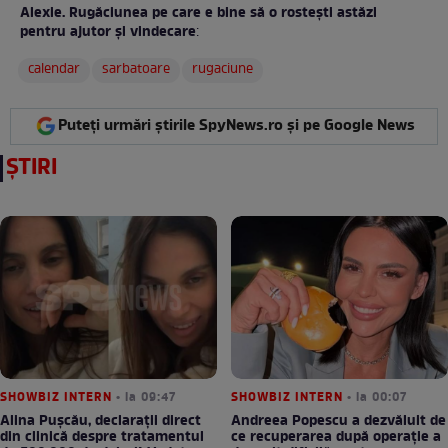
Alexie. Rugăciunea pe care e bine să o rostești astăzi
pentru ajutor şi vindecare
:
calendar
sarbatoare
rugaciune
Puteți urmări știrile SpyNews.ro și pe Google News
ȘTIRI
SHOWBIZ INTERN
• la 09:47
SHOWBIZ INTERN
• la 00:07
Alina Pușcău, declarații direct
Andreea Popescu a dezvăluit de
din clinică despre tratamentul
ce recuperarea după operație a