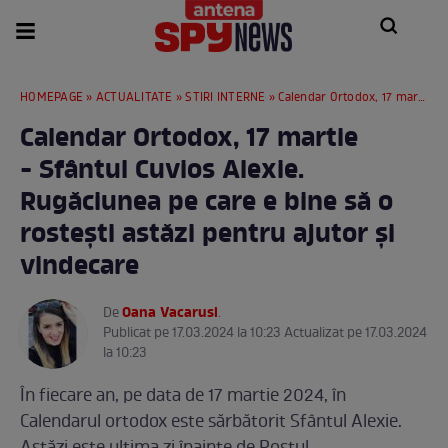
HOMEPAGE
»
ACTUALITATE
»
STIRI INTERNE
» Calendar Ortodox, 17 martie - Sfântul Cuvios Alexie. Rugăciunea pe care e bine să o rostești astăzi pentru ajutor şi vindecare
Calendar Ortodox, 17 martie
- Sfântul Cuvios Alexie.
Rugăciunea pe care e bine să o
rostești astăzi pentru ajutor şi
vindecare
Oana Vacarusi
De
.
Publicat pe 17.03.2024 la 10:23 Actualizat pe 17.03.2024
la 10:23
În fiecare an, pe data de 17 martie 2024, în
Calendarul ortodox este sărbătorit Sfântul Alexie.