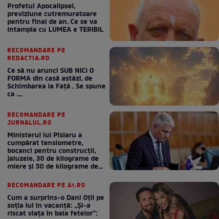
Profetul Apocalipsei,
previziune cutremuratoare
pentru final de an. Ce se va
intampla cu LUMEA e TERIBIL
RECOMANDARE PE
REDACTIA.RO
Ce să nu arunci SUB NICI O
FORMA din casă astăzi, de
Schimbarea la Față . Se spune
ca ....
RECOMANDARE PE
JURNALUL.RO
Ministerul lui Pîslaru a
cumpărat tensiometre,
bocanci pentru construcții,
jaluzele, 30 de kilograme de
miere și 50 de kilograme de
cafea
RECOMANDARE PE A1.RO
Cum a surprins-o Dani Oțil pe
soția lui în vacanță: „Și-a
riscat viața în baia fetelor”: