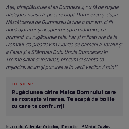
Aşa, bineplăcutule al lui Dumnezeu, nu fă de ruşine
nădejdea noastră, pe care după Dumnezeu şi după
Născătoarea de Dumnezeu la tine o punem, ci fii
nouă ajutător şi acoperitor spre mântuire, ca
primind, cu rugăciunile tale, har şi milostivire de la
Domnul, să preaslăvim iubirea de oameni a Tatălui şi
a Fiului şi a Sfân­tului Duh, Unuia Dumnezeu în
Treime slăvit şi închinat, precum şi sfânta ta
mijlocire, acum şi pururea şi în vecii vecilor. Amin!"
CITEȘTE ȘI:
Rugăciunea către Maica Domnului care
se rostește vinerea. Te scapă de bolile
cu care te confrunți
Calendar Ortodox, 17 martie - Sfântul Cuvios
În articolul