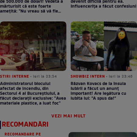
de 500.000 de dolari! Vedeta a
devenit dificilă pentru ea.
mărturisit că este foarte
Influencerița a făcut confesiuni
amețită: ”Nu vreau să vă fie
milă”
STIRI INTERNE
• ieri la 23:54
SHOWBIZ INTERN
• ieri la 23:46
Administratorul blocului
Răzvan Kovacs de la Insula
afectat de incendiu, din
Iubirii a făcut un anunț
Sectorul 4 al Bucureștiului, a
important! Are legătura cu
făcut declarații exclusive: ”Avea
iubita lui: "A spus da!"
materiale plastice, a luat foc”
VEZI MAI MULT
RECOMANDĂRI
RECOMANDARE PE