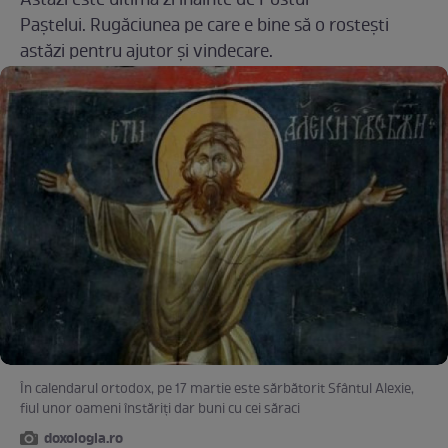
Astăzi este ultima zi înainte de Postul
Paștelui. Rugăciunea pe care e bine să o rostești
astăzi pentru ajutor şi vindecare.
În calendarul ortodox, pe 17 martie este sărbătorit Sfântul Alexie,
fiul unor oameni înstăriți dar buni cu cei săraci
doxologia.ro