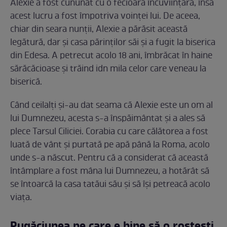
Alexie a fost cununat cu o fecioară încuviințară, însă
acest lucru a fost împotriva voinței lui. De aceea,
chiar din seara nunții, Alexie a părăsit această
legătură, dar și casa părinților săi și a fugit la biserica
din Edesa. A petrecut acolo 18 ani, îmbrăcat în haine
sărăcăcioase și trăind idn mila celor care veneau la
biserică.
Când ceilalți și-au dat seama că Alexie este un om al
lui Dumnezeu, acesta s-a înspăimântat și a ales să
plece Tarsul Ciliciei. Corabia cu care călătorea a fost
luată de vânt și purtată pe apă până la Roma, acolo
unde s-a născut. Pentru că a considerat că această
întâmplare a fost mâna lui Dumnezeu, a hotărât să
se întoarcă la casa tatăui său și să își petreacă acolo
viața.
Rugăciunea pe care e bine să o rostești