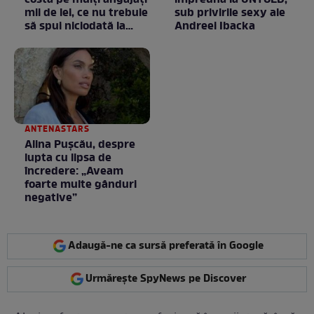
mii de lei, ce nu trebuie
sub privirile sexy ale
să spui niciodată la
Andreei Ibacka
negociere
ANTENASTARS
Alina Pușcău, despre
lupta cu lipsa de
încredere: „Aveam
foarte multe gânduri
negative”
Adaugă-ne ca sursă preferată în Google
Urmărește SpyNews pe Discover