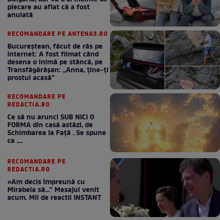
plecare au aflat că a fost
anulată
RECOMANDARE PE ANTENA3.RO
Bucureștean, făcut de râs pe
internet: A fost filmat când
desena o inimă pe stâncă, pe
Transfăgărășan: „Anna, ține-ți
prostul acasă”
RECOMANDARE PE
REDACTIA.RO
Ce să nu arunci SUB NICI O
FORMA din casă astăzi, de
Schimbarea la Față . Se spune
ca ....
RECOMANDARE PE
REDACTIA.RO
«Am decis împreună cu
Mirabela să..." Mesajul venit
acum. Mii de reactii INSTANT