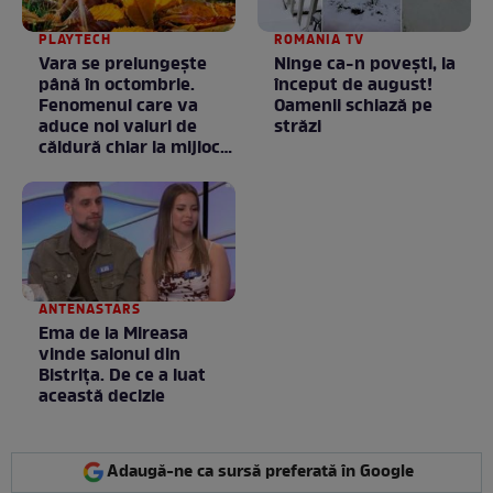
PLAYTECH
ROMANIA TV
Vara se prelungeşte
Ninge ca-n povești, la
până în octombrie.
început de august!
Fenomenul care va
Oamenii schiază pe
aduce noi valuri de
străzi
căldură chiar la mijlocul
toamnei
ANTENASTARS
Ema de la Mireasa
vinde salonul din
Bistrița. De ce a luat
această decizie
Adaugă-ne ca sursă preferată în Google