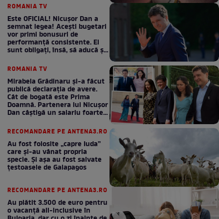
ROMANIA TV
Este OFICIAL! Nicușor Dan a
semnat legea! Acești bugetari
vor primi bonusuri de
performanță consistente. Ei
sunt obligați, însă, să aducă și
bani la bugetul de stat
ROMANIA TV
Mirabela Grădinaru și-a făcut
publică declarația de avere.
Cât de bogată este Prima
Doamnă. Partenera lui Nicușor
Dan câștigă un salariu foarte
bun în fiecare lună!
RECOMANDARE PE ANTENA3.RO
Au fost folosite „capre Iuda”
care și-au vânat propria
specie. Și așa au fost salvate
țestoasele de Galapagos
RECOMANDARE PE ANTENA3.RO
Au plătit 3.500 de euro pentru
o vacanță all-inclusive în
Bulgaria, dar cu o zi înainte de