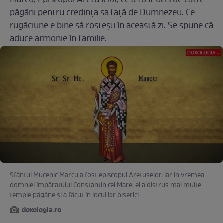
Marcu, Episcopul Aretuselor, ce a fost ucis de către
păgâni pentru credința sa față de Dumnezeu. Ce
rugăciune e bine să rostești în această zi. Se spune că
aduce armonie în familie.
Sfântul Mucenic Marcu a fost episcopul Aretuselor, iar în vremea
domniei împăratului Constantin cel Mare, el a distrus mai multe
temple păgâne și a făcut în locul lor biserici
doxologia.ro