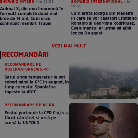
SHOWBIZ INTERN
• la 15:58
SHOWBIZ INTERNATIONAL
• la
15:51
Animal X, din nou împreună în
Cum arată locația din Madeira
formulă completă după mai
în care se vor căsători Cristiano
bine de 14 ani. Cum s-au
Ronaldo și Georgina Rodriguez.
schimbat membrii trupei
Evenimentul ar urma să aibă
loc pe 8 august
VEZI MAI MULT
RECOMANDĂRI
RECOMANDARE PE
OBSERVATORNEWS.RO
Satul unde temperaturile pot
coborî până la 0°C în august, în
timp ce restul Spaniei se
topește la 40°C
RECOMANDARE PE AS.RO
Fostul portar de la CFR Cluj s-a
făcut cântăreţ şi urcă pe
scenă la UNTOLD