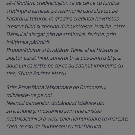
să-l lăudăm, credincioșilor, ca pe cel ce cu lumina
credinței a luminat pe neamurile care slăvesc pe
Făcătorul tuturor. În grădina credinței lui Hristos
crescut fiind și sporind duhovnicește, ierarhe, către
Dânsul ai alergat plin de strălucire, fericite, prin
înălțimea pătimirii.
Propovăduitor și învățător Tainic al lui Hristos și
slujitor curat fiind, sufletul ți-ai pus pentru El și ai
adus Lui ca jertfe pe cei ce au pătimit împreună cu
tine, Sfinte Părinte Marcu.
Stih: Preasfântă Născătoare de Dumnezeu,
miluiește-ne pe noi.
Neamul oamenilor, dobândind izbăvire din
stricăciune și moștenind prin tine cinstea
nestricăciunii și a vieții celei nemuritoare te mărește,
Ceea ce ești de Dumnezeu cu har Dăruită.