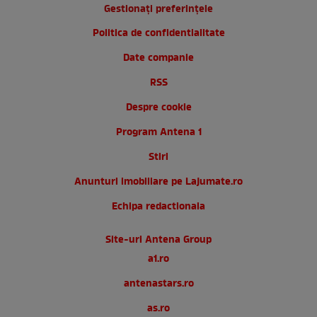
Gestionați preferințele
Politica de confidentialitate
Date companie
RSS
Despre cookie
Program Antena 1
Stiri
Anunturi imobiliare pe Lajumate.ro
Echipa redactionala
Site-uri Antena Group
a1.ro
antenastars.ro
as.ro