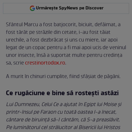
Urmărește SpyNews pe Discover
Sfântul Marcu a fost batjocorit, biciuit, defăimat, a
fost târât pe străzile din cetate, i-au fost tăiat
urechile, a fost dezbrăcat și uns cu miere, iar apoi
legat de un copac pentru a fi mai apoi ucis de veninul
unor insecte, însă a suportat multe pentru credința
sa, scrie
crestinortodox.ro
.
A murit în chinuri cumplite, fiind sfâșiat de păgâni.
Ce rugăciune e bine să rostești astăzi
Lui Dumnezeu, Celui Ce a ajutat în Egipt lui Moise și
printr-însul pe Faraon cu toată oastea l-a înecat,
cântare de biruință să-I cântăm, că S-a preaslăvit.
Pe luminătorul cel strălucitor al Bisericii lui Hristos