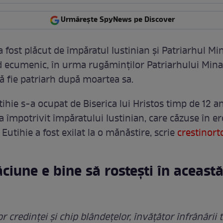
Urmărește SpyNews pe Discover
a fost plăcut de împăratul Iustinian și Patriarhul Mi
d ecumenic, în urma rugăminților Patriarhului Mina,
să fie patriarh după moartea sa.
ihie s-a ocupat de Biserica lui Hristos timp de 12 ani
a împotrivit împăratului Iustinian, care căzuse în er
 Eutihie a fost exilat la o mănăstire, scrie
crestinort
ciune e bine să rostești în această
r credinţei şi chip blândeţelor, învăţător înfrânârii 