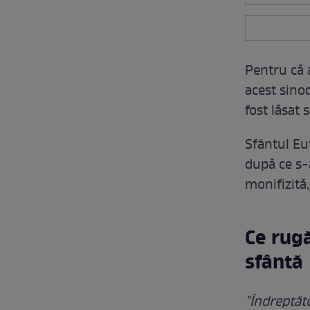
Pentru că 
acest sino
fost lăsat 
Sfântul Eut
după ce s-
monifizită,
Ce rugă
sfântă
"Îndreptăto