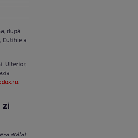
na, după
 Eutihie a
. Ulterior,
ezia
odox.ro
.
 zi
te-a arătat