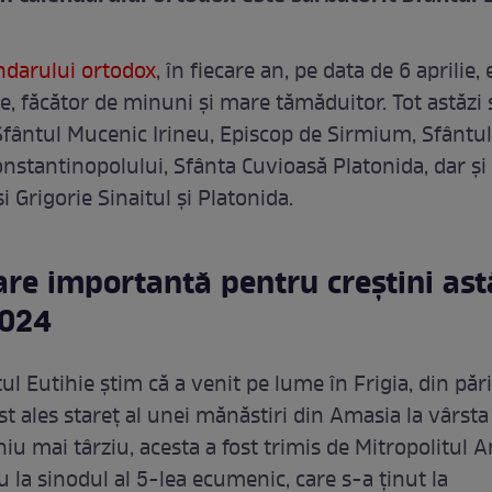
ndarului ortodox
, în fiecare an, pe data de 6 aprilie, 
ie, făcător de minuni și mare tămăduitor. Tot astăzi
Sfântul Mucenic Irineu, Episcop de Sirmium, Sfântul
onstantinopolului, Sfânta Cuvioasă Platonida, dar și
și Grigorie Sinaitul și Platonida.
re importantă pentru creștini astă
2024
l Eutihie știm că a venit pe lume în Frigia, din pări
ost ales stareț al unei mănăstiri din Amasia la vârst
iu mai târziu, acesta a fost trimis de Mitropolitul 
u la sinodul al 5-lea ecumenic, care s-a ținut la