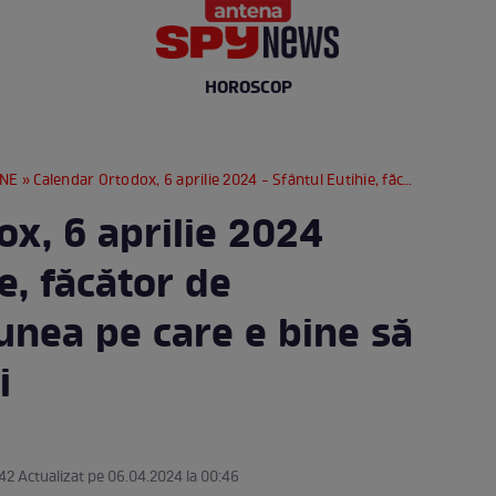
HOROSCOP
RNE
» Calendar Ortodox, 6 aprilie 2024 - Sfântul Eutihie, făcător de minuni. Rugăciunea pe care e bine să o rostești astăzi
x, 6 aprilie 2024
e, făcător de
unea pe care e bine să
i
:42 Actualizat pe 06.04.2024 la 00:46