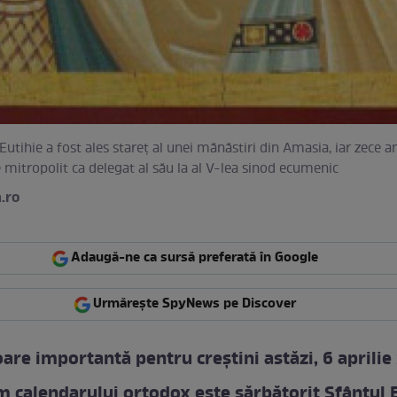
Eutihie a fost ales stareț al unei mănăstiri din Amasia, iar zece a
e mitropolit ca delegat al său la al V-lea sinod ecumenic
.ro
Adaugă-ne ca sursă preferată în Google
Urmărește SpyNews pe Discover
are importantă pentru creștini astăzi, 6 aprilie
 calendarului ortodox este sărbătorit Sfântul 