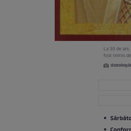
La 30 de ani, 
fost trimis d
doxologia
Sărbăto
Conform