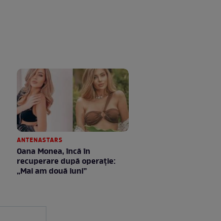
ANTENASTARS
Oana Monea, încă în
recuperare după operație:
„Mai am două luni”