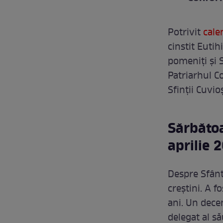
Potrivit
cale
cinstit Eutih
pomeniți și 
Patriarhul C
Sfinții Cuvio
Sărbătoa
aprilie 
Despre Sfântu
creștini. A f
ani. Un decen
delegat al să