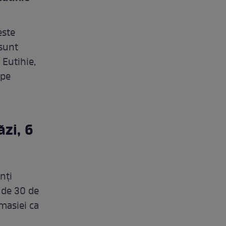
este
 sunt
 Eutihie,
 pe
zi, 6
nți
a de 30 de
Amasiei ca