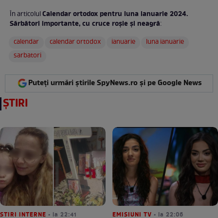
Calendar ortodox pentru luna ianuarie 2024.
În articolul
Sărbători importante, cu cruce roșie și neagră
:
calendar
calendar ortodox
ianuarie
luna ianuarie
sarbatori
Puteți urmări știrile SpyNews.ro și pe Google News
ȘTIRI
STIRI INTERNE
• la 22:41
EMISIUNI TV
• la 22:06