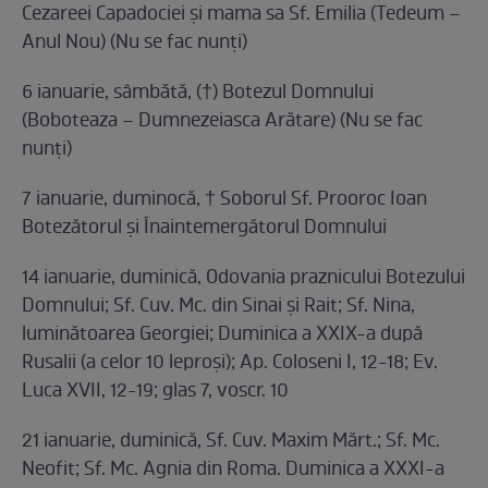
Cezareei Capadociei și mama sa Sf. Emilia (Tedeum –
Anul Nou) (Nu se fac nunți)
6 ianuarie, sâmbătă, (†) Botezul Domnului
(Boboteaza – Dumnezeiasca Arătare) (Nu se fac
nunți)
7 ianuarie, duminocă, † Soborul Sf. Prooroc Ioan
Botezătorul și Înaintemergătorul Domnului
14 ianuarie, duminică, Odovania praznicului Botezului
Domnului; Sf. Cuv. Mc. din Sinai și Rait; Sf. Nina,
luminătoarea Georgiei; Duminica a XXIX-a după
Rusalii (a celor 10 leproși); Ap. Coloseni I, 12-18; Ev.
Luca XVII, 12-19; glas 7, voscr. 10
21 ianuarie, duminică, Sf. Cuv. Maxim Mărt.; Sf. Mc.
Neofit; Sf. Mc. Agnia din Roma. Duminica a XXXI-a