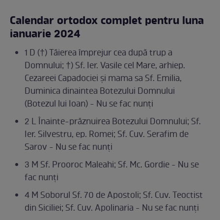
Calendar ortodox complet pentru luna
ianuarie 2024
1 D (†) Tăierea împrejur cea după trup a
Domnului; †) Sf. Ier. Vasile cel Mare, arhiep.
Cezareei Capadociei și mama sa Sf. Emilia,
Duminica dinaintea Botezului Domnului
(Botezul lui Ioan) - Nu se fac nunți
2 L Înainte-prăznuirea Botezului Domnului; Sf.
Ier. Silvestru, ep. Romei; Sf. Cuv. Serafim de
Sarov - Nu se fac nunți
3 M Sf. Prooroc Maleahi; Sf. Mc. Gordie - Nu se
fac nunți
4 M Soborul Sf. 70 de Apostoli; Sf. Cuv. Teoctist
din Siciliei; Sf. Cuv. Apolinaria - Nu se fac nunți