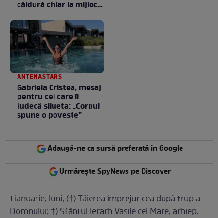
căldură chiar la mijlocul
toamnei
ANTENASTARS
Gabriela Cristea, mesaj
pentru cei care îi
judecă silueta: „Corpul
spune o poveste”
Adaugă-ne ca sursă preferată în Google
Urmărește SpyNews pe Discover
1 ianuarie, luni, (†) Tăierea împrejur cea după trup a
Domnului; †) Sfântul Ierarh Vasile cel Mare, arhiep.