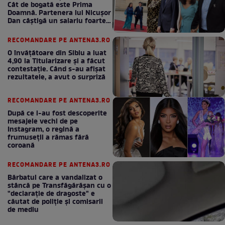
Cât de bogată este Prima
Doamnă. Partenera lui Nicușor
Dan câștigă un salariu foarte
bun în fiecare lună!
RECOMANDARE PE ANTENA3.RO
O învățătoare din Sibiu a luat
4,90 la Titularizare și a făcut
contestație. Când s-au afișat
rezultatele, a avut o surpriză
RECOMANDARE PE ANTENA3.RO
După ce i-au fost descoperite
mesajele vechi de pe
Instagram, o regină a
frumuseții a rămas fără
coroană
RECOMANDARE PE ANTENA3.RO
Bărbatul care a vandalizat o
stâncă pe Transfăgărășan cu o
"declaraţie de dragoste" e
căutat de poliție și comisarii
de mediu