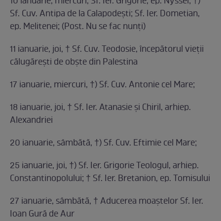
10 ianuarie, miercuri, Sf. Ier. Grigorie, ep. Nyssei; †)
Sf. Cuv. Antipa de la Calapodești; Sf. Ier. Dometian,
ep. Melitenei; (Post. Nu se fac nunți)
11 ianuarie, joi, † Sf. Cuv. Teodosie, începătorul vieții
călugărești de obște din Palestina
17 ianuarie, miercuri, †) Sf. Cuv. Antonie cel Mare;
18 ianuarie, joi, † Sf. Ier. Atanasie și Chiril, arhiep.
Alexandriei
20 ianuarie, sâmbătă, †) Sf. Cuv. Eftimie cel Mare;
25 ianuarie, joi, †) Sf. Ier. Grigorie Teologul, arhiep.
Constantinopolului; † Sf. Ier. Bretanion, ep. Tomisului
27 ianuarie, sâmbătă, † Aducerea moaștelor Sf. Ier.
Ioan Gură de Aur