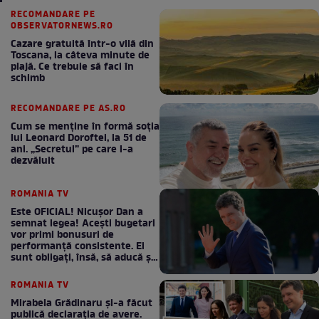
RECOMANDARE PE
OBSERVATORNEWS.RO
Cazare gratuită într-o vilă din
Toscana, la câteva minute de
plajă. Ce trebuie să faci în
schimb
RECOMANDARE PE AS.RO
Cum se menţine în formă soţia
lui Leonard Doroftei, la 51 de
ani. „Secretul” pe care l-a
dezvăluit
ROMANIA TV
Este OFICIAL! Nicușor Dan a
semnat legea! Acești bugetari
vor primi bonusuri de
performanță consistente. Ei
sunt obligați, însă, să aducă și
bani la bugetul de stat
ROMANIA TV
Mirabela Grădinaru și-a făcut
publică declarația de avere.