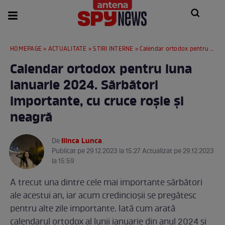
HOMEPAGE
»
ACTUALITATE
»
STIRI INTERNE
» Calendar ortodox pentru luna ianuarie 2024. Sărbători importante, cu cruce roșie și neagră
Calendar ortodox pentru luna
ianuarie 2024. Sărbători
importante, cu cruce roșie și
neagră
Ilinca Lunca
De
.
Publicat pe 29.12.2023 la 15:27 Actualizat pe 29.12.2023
la 15:59
A trecut una dintre cele mai importante sărbători
ale acestui an, iar acum credincioșii se pregătesc
pentru alte zile importante. Iată cum arată
calendarul ortodox al lunii ianuarie din anul 2024 și