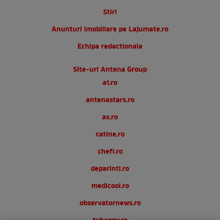
Stiri
Anunturi imobiliare pe Lajumate.ro
Echipa redactionala
Site-uri Antena Group
a1.ro
antenastars.ro
as.ro
catine.ro
chefi.ro
deparinti.ro
medicool.ro
observatornews.ro