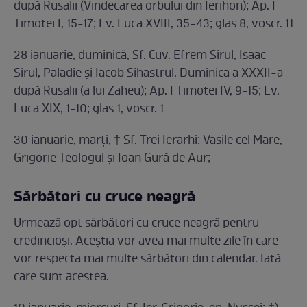
după Rusalii (Vindecarea orbului din Ierihon); Ap. I
Timotei I, 15-17; Ev. Luca XVIII, 35-43; glas 8, voscr. 11
28 ianuarie, duminică, Sf. Cuv. Efrem Sirul, Isaac
Sirul, Paladie și Iacob Sihastrul. Duminica a XXXII-a
după Rusalii (a lui Zaheu); Ap. I Timotei IV, 9-15; Ev.
Luca XIX, 1-10; glas 1, voscr. 1
30 ianuarie, marți, † Sf. Trei Ierarhi: Vasile cel Mare,
Grigorie Teologul și Ioan Gură de Aur;
Sărbători cu cruce neagră
Urmează opt sărbători cu cruce neagră pentru
credincioși. Aceștia vor avea mai multe zile în care
vor respecta mai multe sărbători din calendar. Iată
care sunt acestea.