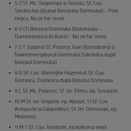
5 J Sf. Mc. Teopempt și Teonas; Sf. Cuv.
Sinclitichia (Ajunul Botezului Domnului) - Post
negru. Nu se fac nunți
6 V (†) Botezul Domnului (Boboteaza –
Dumnezeiasca Arătare) - Nu se fac nunți
7 S † Soborul Sf. Prooroc Ioan Botezătorul și
Înaintemergătorul Domnului (Sâmbăta după
Botezul Domnului)
8 D Sf. Cuv. Gheorghe Hozevitul; Sf. Cuv.
Domnica. Duminica după Botezul Domnului
9 L Sf. Mc. Polieuct; Sf. Ier. Petru, ep. Sevastiei
10 M Sf. Ier. Grigorie, ep. Nyssei; †) Sf. Cuv.
Antipa de la Calapodești; Sf. Ier. Dometian, ep.
Melitenei;
11 M † Sf. Cuv. Teodosie, începătorul vieții