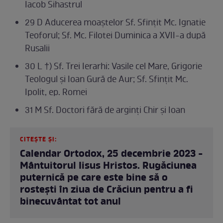
Iacob Sihastrul
29 D Aducerea moaștelor Sf. Sfințit Mc. Ignatie
Teoforul; Sf. Mc. Filotei Duminica a XVII-a după
Rusalii
30 L †) Sf. Trei Ierarhi: Vasile cel Mare, Grigorie
Teologul și Ioan Gură de Aur; Sf. Sfințit Mc.
Ipolit, ep. Romei
31 M Sf. Doctori fără de arginți Chir și Ioan
CITEȘTE ȘI:
Calendar Ortodox, 25 decembrie 2023 -
Mântuitorul Iisus Hristos. Rugăciunea
puternică pe care este bine să o
rostești în ziua de Crăciun pentru a fi
binecuvântat tot anul