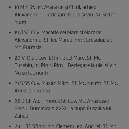
18 M † Sf. Ier. Atanasie și Chiril, arhiep.
Alexandriei - Dezlegare la ulei și vin. Nu se fac
nunți
19 J Sf. Cuv. Macarie cel Mare și Macarie
Alexandrinul;Sf. Ier. Marcu, mitr. Efesului; Sf.
Mc. Eufrasia
20 V †) Sf. Cuv. Eftimie cel Mare; Sf. Mc.
Eusebiu, In, Pin și Rim - Dezlegare la ulei și vin.
Nu se fac nunți
21 S Sf. Cuv. Maxim Mărt.; Sf. Mc. Neofit; Sf. Mc.
Agnia din Roma
22 D Sf. Ap. Timotei; Sf. Cuv. Mc. Anastasie
Persul Duminica a XXXII-a după Rusalii a lui
Zaheu
23 L Sf. Sfințit Mc. Clement, ep. Ancirei; Sf. Mc.