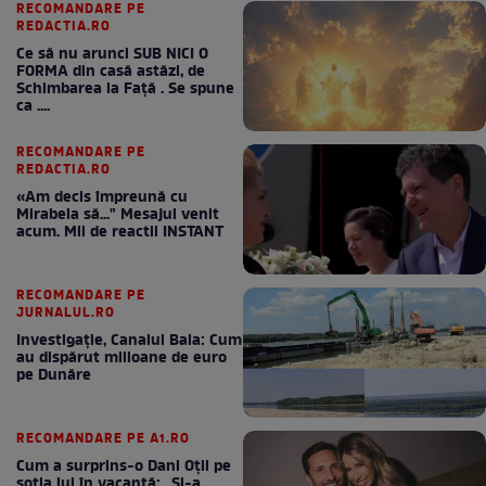
RECOMANDARE PE
REDACTIA.RO
Ce să nu arunci SUB NICI O
FORMA din casă astăzi, de
Schimbarea la Față . Se spune
ca ....
RECOMANDARE PE
REDACTIA.RO
«Am decis împreună cu
Mirabela să..." Mesajul venit
acum. Mii de reactii INSTANT
RECOMANDARE PE
JURNALUL.RO
Investigație, Canalul Bala: Cum
au dispărut milioane de euro
pe Dunăre
RECOMANDARE PE A1.RO
Cum a surprins-o Dani Oțil pe
soția lui în vacanță: „Și-a