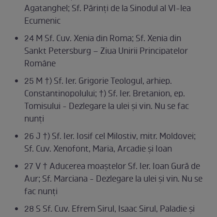
Agatanghel; Sf. Părinți de la Sinodul al VI-lea
Ecumenic
24 M Sf. Cuv. Xenia din Roma; Sf. Xenia din
Sankt Petersburg – Ziua Unirii Principatelor
Române
25 M †) Sf. Ier. Grigorie Teologul, arhiep.
Constantinopolului; †) Sf. Ier. Bretanion, ep.
Tomisului - Dezlegare la ulei și vin. Nu se fac
nunți
26 J †) Sf. Ier. Iosif cel Milostiv, mitr. Moldovei;
Sf. Cuv. Xenofont, Maria, Arcadie și Ioan
27 V † Aducerea moaștelor Sf. Ier. Ioan Gură de
Aur; Sf. Marciana - Dezlegare la ulei și vin. Nu se
fac nunți
28 S Sf. Cuv. Efrem Sirul, Isaac Sirul, Paladie și