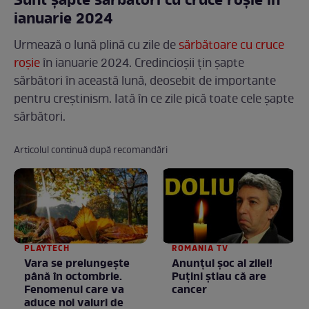
Sunt șapte sărbători cu cruce roșie în
ianuarie 2024
Urmează o lună plină cu zile de
sărbătoare cu cruce
roșie
în ianuarie 2024. Credincioșii țin șapte
sărbători în această lună, deosebit de importante
pentru creștinism. Iată în ce zile pică toate cele șapte
sărbători.
Articolul continuă după recomandări
PLAYTECH
ROMANIA TV
Vara se prelungeşte
Anunţul şoc al zilei!
până în octombrie.
Puţini ştiau că are
Fenomenul care va
cancer
aduce noi valuri de