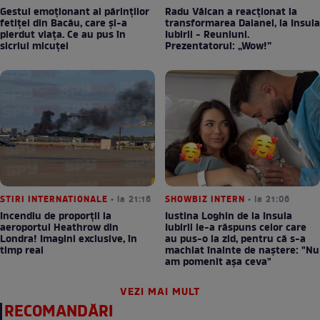
Gestul emoționant al părinților
Radu Vâlcan a reacționat la
fetiței din Bacău, care și-a
transformarea Daianei, la Insula
pierdut viața. Ce au pus în
Iubirii - Reuniuni.
sicriul micuței
Prezentatorul: „Wow!”
STIRI INTERNATIONALE
• la 21:16
SHOWBIZ INTERN
• la 21:06
Incendiu de proporții la
Iustina Loghin de la Insula
aeroportul Heathrow din
Iubirii le-a răspuns celor care
Londra! Imagini exclusive, în
au pus-o la zid, pentru că s-a
timp real
machiat înainte de naștere: "Nu
am pomenit așa ceva"
VEZI MAI MULT
RECOMANDĂRI