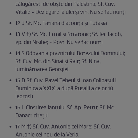
călugărești de obște din Palestina; Sf. Cuv.
Vitalie - Dezlegare la ulei și vin. Nu se fac nunți
12 J Sf. Mc. Tatiana diaconița și Eutasia
13 V †) Sf. Mc. Ermil și Stratonic; Sf. Ier. Iacob,
ep. din Nisibe; - Post. Nu se fac nunți
14 S Odovania praznicului Botezului Domnului;
Sf. Cuv. Mc. din Sinai și Rait; Sf. Nina,
luminătoarea Georgiei;
15 D Sf. Cuv. Pavel Tebeul și Ioan Colibașul l
Duminica a XXIX-a după Rusalii a celor 10
leproși)
16 L Cinstirea lanțului Sf. Ap. Petru; Sf. Mc.
Danact citețul
17 M †) Sf. Cuv. Antonie cel Mare; Sf. Cuv.
Antonie cel nou de la Veria.