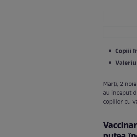
Copiii î
Valeriu
Marți, 2 noi
au început d
copiilor cu v
Vaccinare
putea î