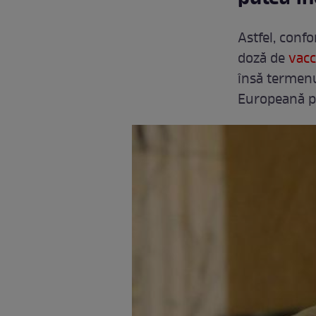
Astfel, conf
doză de
vacc
însă termenu
Europeană p