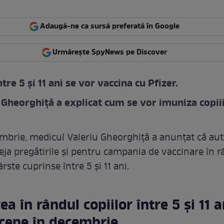
Adaugă-ne ca sursă preferată în Google
Urmărește SpyNews pe Discover
ntre 5 și 11 ani se vor vaccina cu Pfizer.
 Gheorghiță a explicat cum se vor imuniza copiii
embrie, medicul Valeriu Gheorghiță a anunțat că auto
eja pregătirile și pentru campania de vaccinare în r
ârste cuprinse între 5 și 11 ani.
a în rândul copiilor între 5 și 11 a
ncepe în decembrie