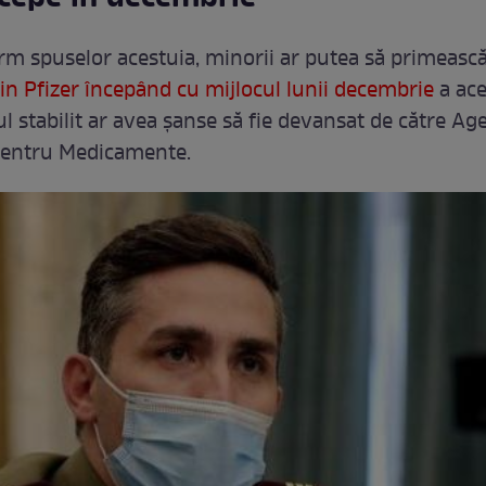
orm spuselor acestuia, minorii ar putea să primeasc
in Pfizer
începând cu mijlocul lunii decembrie
a ace
l stabilit ar avea șanse să fie devansat de către Ag
entru Medicamente.