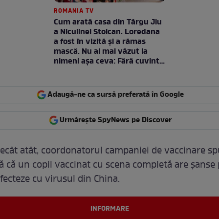
ROMANIA TV
Cum arată casa din Târgu Jiu
a Niculinei Stoican. Loredana
a fost în vizită și a rămas
mască. Nu ai mai văzut la
nimeni așa ceva: Fără cuvinte
/ VIDEO
Adaugă-ne ca sursă preferată în Google
Urmărește SpyNews pe Discover
ecât atât, coordonatorul campaniei de vaccinare s
tă că un copil vaccinat cu scena completă are șanse
fecteze cu virusul din China.
INFORMARE