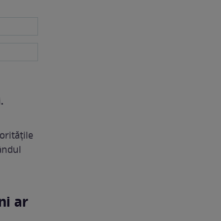
.
ritățile
ândul
ni ar