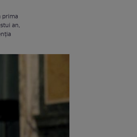
ă prima
stui an,
enția