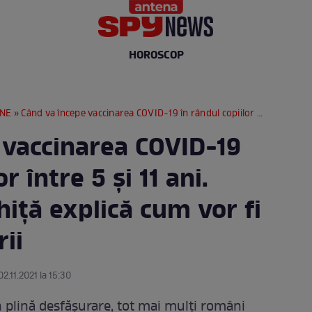
HOROSCOP
RNE
» Când va începe vaccinarea COVID-19 în rândul copiilor între 5 și 11 ani. Valeriu Gheorghiță explică cum vor fi imunizați minorii
 vaccinarea COVID-19
r între 5 și 11 ani.
iță explică cum vor fi
ii
02.11.2021 la 15:30
 plină desfășurare, tot mai mulți români