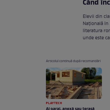
Când înc
Elevii din c
Națională în
literatura r
unde este ca
Articolul continuă după recomandări
PLAYTECH
Ai garaj, anexă sau terasă