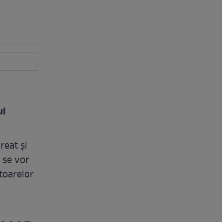
ul
reat și
 se vor
toarelor