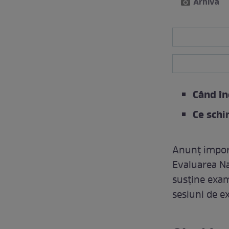
Arhivă
Când în
Ce schi
Anunț import
Evaluarea Naț
susține exam
sesiuni de e