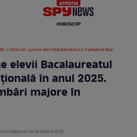
HOROSCOP
RNE
» Când vor susține elevii Bacalaureatul și Evaluarea Națională în anul 2025. Au apărut schimbări majore în calendar
e elevii Bacalaureatul
țională în anul 2025.
mbări majore în
52 Actualizat pe 29.08.2024 la 18:52