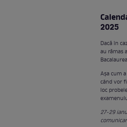
Calend
2025
Dacă în ca
au rămas a
Bacalaurea
Așa cum a 
când vor f
loc probel
examenulu
27-29 ianu
comunicare