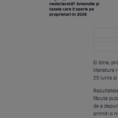
nedeclarată? Amenzile și
taxele care îi sperie pe
proprietari în 2026
Ei bine, p
literatura
25 iunie ș
Rezultatele 
făcute publ
de a depun
primit-o n