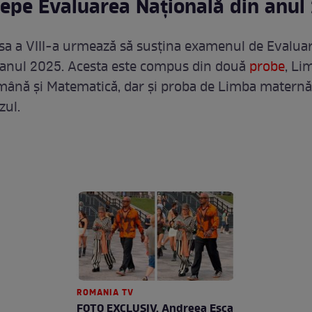
epe Evaluarea Națională din anul
lasa a VIII-a urmează să susțina examenul de Evalua
 anul 2025. Acesta este compus din două
probe
, Li
omână și Matematică, dar și proba de Limba maternă
zul.
ROMANIA TV
FOTO EXCLUSIV. Andreea Esca