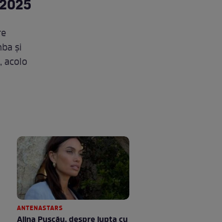
 2025
re
mba și
, acolo
ANTENASTARS
Alina Pușcău, despre lupta cu