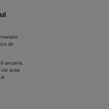
ul
xamenelor
ului de
9 ianuarie,
e vor avea
 al