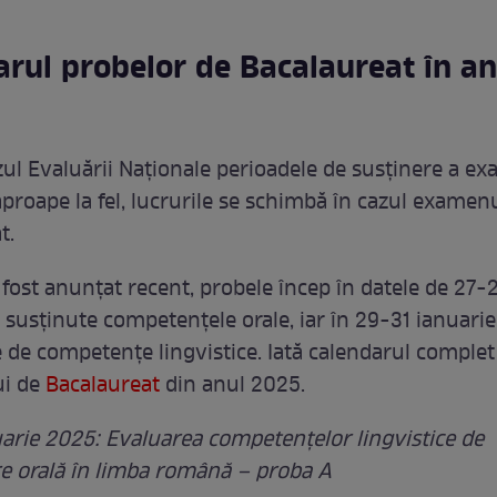
arul probelor de Bacalaureat în an
zul Evaluării Naționale perioadele de susținere a e
proape la fel, lucrurile se schimbă în cazul examen
t.
fost anunțat recent, probele încep în datele de 27-2
i susținute competențele orale, iar în 29-31 ianuari
e de competențe lingvistice. Iată calendarul complet
i de
Bacalaureat
din anul 2025.
arie 2025: ⁠Evaluarea competențelor lingvistice de
 orală în limba română – proba A