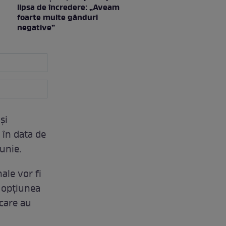
lipsa de încredere: „Aveam
foarte multe gânduri
negative”
și
 în data de
unie.
nale vor fi
u opțiunea
 care au