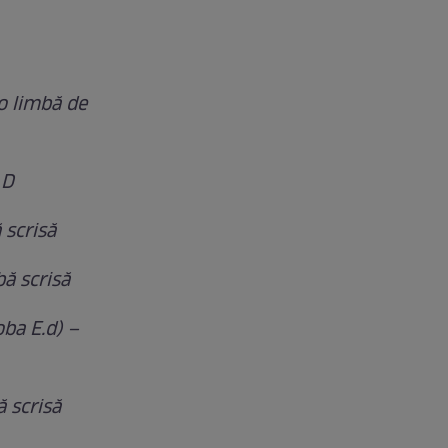
o limbă de
 D
 scrisă
bă scrisă
oba E.d) –
ă scrisă