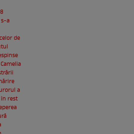
18
 s-a
celor de
utul
espinse
) Camelia
trării
mărire
urorul a
în rest
ceperea
ură
a
n