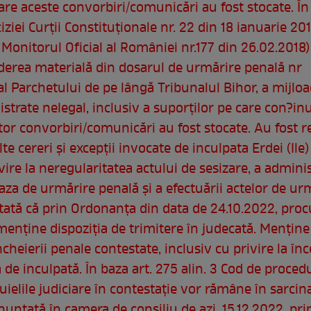
care aceste convorbiri/comunicări au fost stocate. În
iziei Curţii Constituţionale nr. 22 din 18 ianuarie 20
 Monitorul Oficial al României nr.177 din 26.02.2018)
derea materială din dosarul de urmărire penală nr
l Parchetului de pe lângă Tribunalul Bihor, a mijloa
strate nelegal, inclusiv a suporţilor pe care con?in
tor convorbiri/comunicări au fost stocate. Au fost r
alte cereri şi excepţii invocate de inculpata Erdei (Ile
vire la neregularitatea actului de sesizare, a adminis
faza de urmărire penală şi a efectuării actelor de ur
tată că prin Ordonanţa din data de 24.10.2022, proc
menţine dispoziţia de trimitere în judecată. Menţine 
încheierii penale contestate, inclusiv cu privire la în
ă de inculpată. În baza art. 275 alin. 3 Cod de proced
uielile judiciare în contestaţie vor rămâne în sarcin
nunţată în camera de consiliu de azi, 15.12.2022, pri