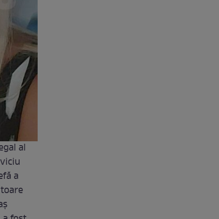
egal al
viciu
efă a
itoare
aș