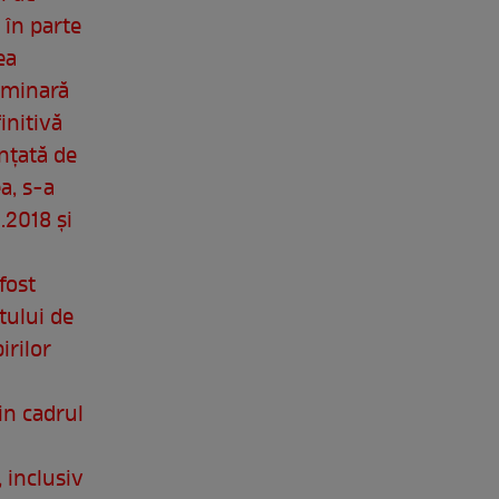
 în parte
ea
iminară
initivă
nţată de
a, s-a
.2018 şi
fost
tului de
irilor
in cadrul
 inclusiv