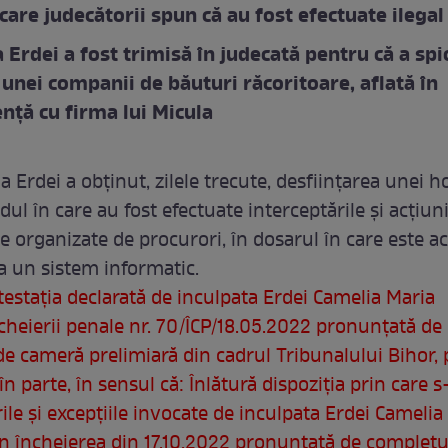
care judecătorii spun că au fost efectuate ilegal
 Erdei a fost trimisă în judecată pentru că a sp
 unei companii de băuturi răcoritoare, aflată în
nță cu firma lui Micula
 Erdei a obținut, zilele trecute, desființarea unei h
ul în care au fost efectuate interceptările și acțiun
 organizate de procurori, în dosarul în care este a
la un sistem informatic.
estaţia declarată de inculpata Erdei Camelia Maria
cheierii penale nr. 70/ÎCP/18.05.2022 pronunţată de
de cameră prelimiară din cadrul Tribunalului Bihor, 
în parte, în sensul că: Înlătură dispoziţia prin care 
ile şi excepţiile invocate de inculpata Erdei Camelia
in încheierea din 17.10.2022 pronunţată de completu