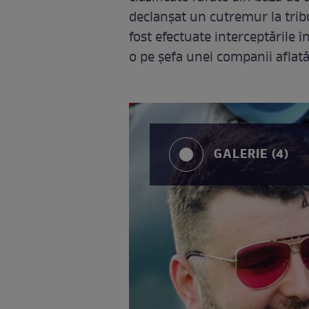
declanșat un cutremur la trib
fost efectuate interceptările î
o pe șefa unei companii aflată
GALERIE (4)