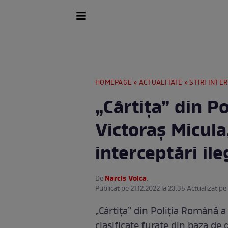
HOMEPAGE
»
ACTUALITATE
»
STIRI INTE
„Cârtița” din P
Victoraș Micula
interceptări ile
Narcis Voica
De
.
Publicat pe 21.12.2022 la 23:35 Actualizat pe
„Cârtița” din Poliția Română a 
clasificate furate din baza de 