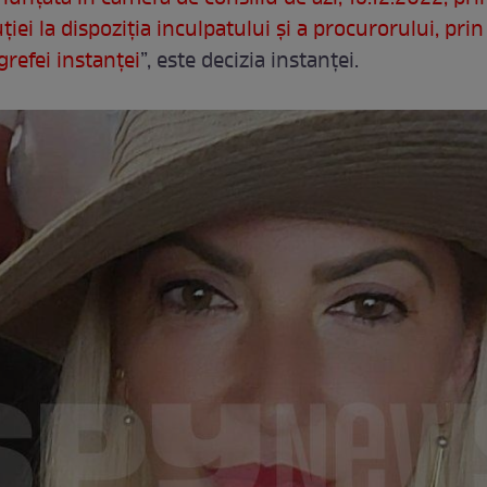
iei la dispoziţia inculpatului şi a procurorului, prin
grefei instanţei
”, este decizia instanței.