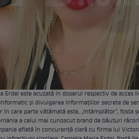
 Erdei este acuzată în dosarul respectiv de acces il
informatic și divulgarea informațiilor secrete de ser
 în care parte vătămată este, „întâmplător”, fosta ș
 România a celui mai cunoscut brand de băuturi răcor
panie aflată în concurență clară cu firma lui Victor