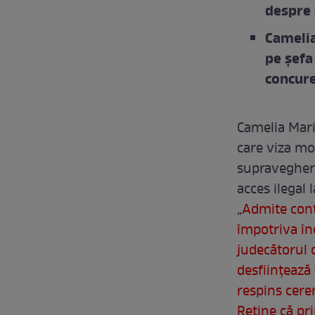
despre 
Camelia
pe șefa
concure
Camelia Maria
care viza mod
supraveghere
acces ilegal 
„
Admite cont
împotriva în
judecătorul 
desfiinţează 
respins cerer
Reţine că pr