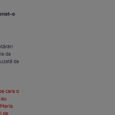
ionat-o
otărâri
ile de
cuzată de
pe care o
s-au
 Maria.
l de