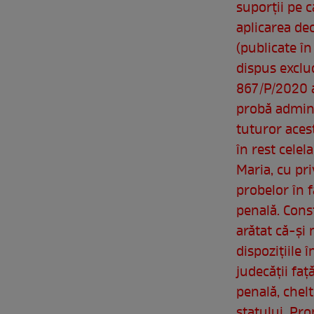
suporţii pe 
aplicarea dec
(publicate în
dispus exclu
867/P/2020 a
probă admini
tuturor aces
în rest celel
Maria, cu pri
probelor în 
penală. Cons
arătat că-şi 
dispoziţiile 
judecăţii faţ
penală, chelt
statului. Pro