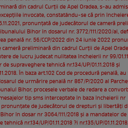
minară din cadrul Curţii de Apel Oradea, s-au admis
 excepţiile invocate, constatându-se că prin încheier
6.11.2021, pronunțată de judecătorul de cameră prel
ibunalului Bihor în dosarul nr. 3772/111/2020/al, def
rea penală nr. 56/CCP/2022 din 24 iunie 2022 pronu
 cameră preliminară din cadrul Curţii de Apel Orade
tere de lucru judecat nulitatea încheierii nr 99/01.11
 de supraveghere tehnică nr.134/UP/01.11.2018 și
11.2018. În baza art.102 Cod de procedură penală, au 
dosarul de urmărire penală nr 867/P/2020 al Parche
bunalul Bihor, procesele verbale de redare a convorb
mesajelor tip sms interceptate în baza încheierii nr
 pronunţate de judecătorul de drepturi şi libertăţi d
 Bihor în dosar nr 3064/111/2018 şi a mandatelor de
tehnică nr.134/UP/01.11.2018 ?i nr.135/UP/01.11.2018,