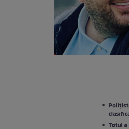
Polițis
clasifi
Totul a 