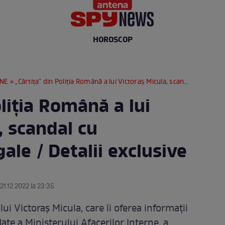
HOROSCOP
RNE
» „Cârtița” din Poliția Română a lui Victoraș Micula, scandal cu interceptări ilegale / Detalii exclusive
oliția Română a lui
, scandal cu
gale / Detalii exclusive
 21.12.2022 la 23:35
lui Victoraș Micula, care îi oferea informații
date a Ministerului Afacerilor Interne, a