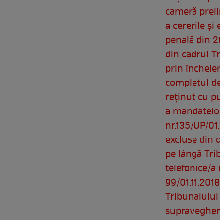
cameră preli
a cererile şi
penală din 2
din cadrul Tr
prin încheie
completul de
reţinut cu pu
a mandatelor
nr.135/UP/01.
excluse din 
pe lângă Tri
telefonice/a 
99/01.11.2018
Tribunalului
supraveghere 