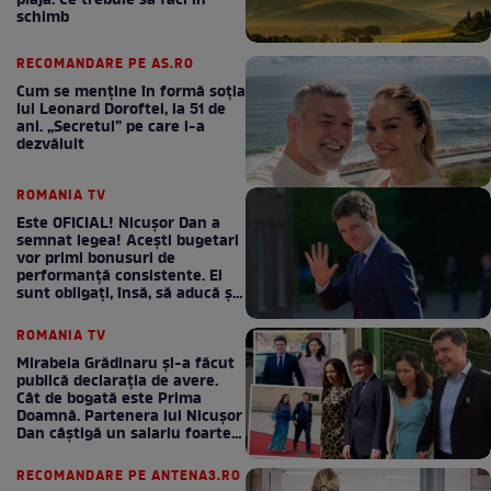
plajă. Ce trebuie să faci în
schimb
RECOMANDARE PE AS.RO
Cum se menţine în formă soţia
lui Leonard Doroftei, la 51 de
ani. „Secretul” pe care l-a
dezvăluit
ROMANIA TV
Este OFICIAL! Nicușor Dan a
semnat legea! Acești bugetari
vor primi bonusuri de
performanță consistente. Ei
sunt obligați, însă, să aducă și
bani la bugetul de stat
ROMANIA TV
Mirabela Grădinaru și-a făcut
publică declarația de avere.
Cât de bogată este Prima
Doamnă. Partenera lui Nicușor
Dan câștigă un salariu foarte
bun în fiecare lună!
RECOMANDARE PE ANTENA3.RO