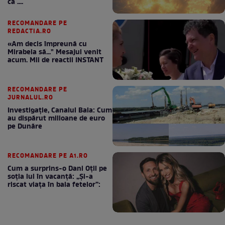
ca ....
RECOMANDARE PE
REDACTIA.RO
«Am decis împreună cu
Mirabela să..." Mesajul venit
acum. Mii de reactii INSTANT
RECOMANDARE PE
JURNALUL.RO
Investigație, Canalul Bala: Cum
au dispărut milioane de euro
pe Dunăre
RECOMANDARE PE A1.RO
Cum a surprins-o Dani Oțil pe
soția lui în vacanță: „Și-a
riscat viața în baia fetelor”: