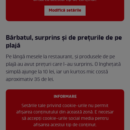
Modifică setările
Bărbatul, surprins și de prețurile de pe
plajă
Pe lângă mesele la restaurant, și produsele de pe
plajă au avut prețuri care l-au surprins. O înghețată
simplă ajunge la 10 lei, iar un kurtos mic costă
aproximativ 35 de lei.
INFORMARE
Setările tale privind cookie-urile nu permit
afișarea conținutului din această zonă. E necesar
să accepți cookie-urile social media pentru
afisarea acestui tip de conținut.