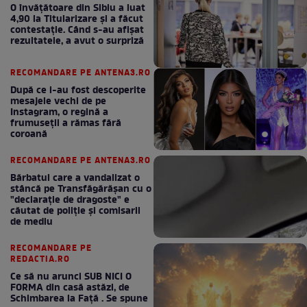
O învățătoare din Sibiu a luat
4,90 la Titularizare și a făcut
contestație. Când s-au afișat
rezultatele, a avut o surpriză
RECOMANDARE PE ANTENA3.RO
După ce i-au fost descoperite
mesajele vechi de pe
Instagram, o regină a
frumuseții a rămas fără
coroană
RECOMANDARE PE ANTENA3.RO
Bărbatul care a vandalizat o
stâncă pe Transfăgărășan cu o
"declaraţie de dragoste" e
căutat de poliție și comisarii
de mediu
RECOMANDARE PE
REDACTIA.RO
Ce să nu arunci SUB NICI O
FORMA din casă astăzi, de
Schimbarea la Față . Se spune