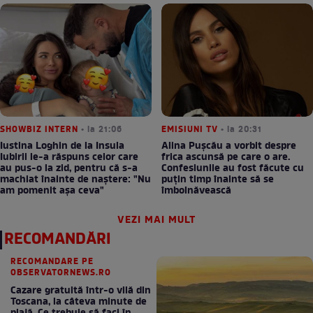
SHOWBIZ INTERN
• la 21:06
EMISIUNI TV
• la 20:31
Iustina Loghin de la Insula
Alina Pușcău a vorbit despre
Iubirii le-a răspuns celor care
frica ascunsă pe care o are.
au pus-o la zid, pentru că s-a
Confesiunile au fost făcute cu
machiat înainte de naștere: "Nu
puțin timp înainte să se
am pomenit așa ceva"
îmbolnăvească
VEZI MAI MULT
RECOMANDĂRI
RECOMANDARE PE
OBSERVATORNEWS.RO
Cazare gratuită într-o vilă din
Toscana, la câteva minute de