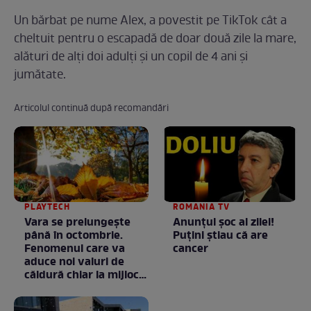
Un bărbat pe nume Alex, a povestit pe TikTok cât a
cheltuit pentru o escapadă de doar două zile la mare,
alături de alți doi adulți și un copil de 4 ani și
jumătate.
Articolul continuă după recomandări
PLAYTECH
ROMANIA TV
Vara se prelungeşte
Anunţul şoc al zilei!
până în octombrie.
Puţini ştiau că are
Fenomenul care va
cancer
aduce noi valuri de
căldură chiar la mijlocul
toamnei