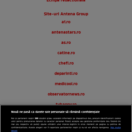
Echipa redactionala
Site-uri Antena Group
a1.ro
antenastars.ro
as.ro
catine.ro
chefi.ro
deparinti.ro
medicool.ro
observatornews.ro
tvhappy.ro
Nouă ne pasă ca datele tale personale să rămână confidențiale
useit.ro
589
Noi și partenerii noștri
stocăm și/sau accesăm informații pe dispozitivul dvs., precum identificatorii cookie
unici pentru prelucrarea datelor cu caracter personal. Puteți accepta sau gestiona preferințele dvs. făcând clic
zutv.ro
mai jos, respectiv vă puteți opune utilizării unui interes legitim în orice moment pe pagina cu politica de
Mai multe
confidențialitate. Aceste alegeri vor fi raportate partenerilor noștri și nu vă vor afecta navigarea.
detalii