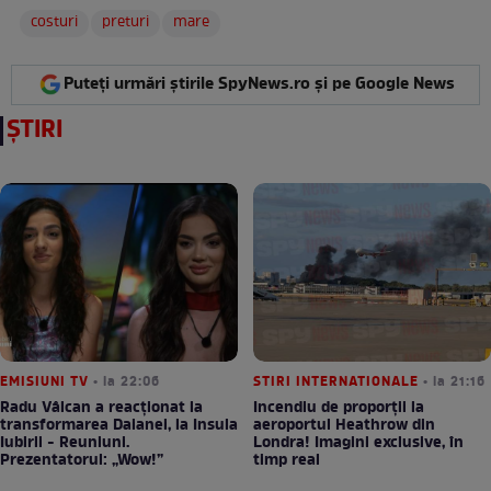
costuri
preturi
mare
Puteți urmări știrile SpyNews.ro și pe Google News
ȘTIRI
EMISIUNI TV
• la 22:06
STIRI INTERNATIONALE
• la 21:16
Radu Vâlcan a reacționat la
Incendiu de proporții la
transformarea Daianei, la Insula
aeroportul Heathrow din
Iubirii - Reuniuni.
Londra! Imagini exclusive, în
Prezentatorul: „Wow!”
timp real