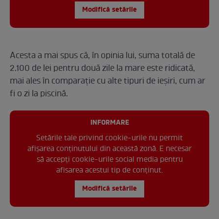
Modifică setările
Acesta a mai spus că, în opinia lui, suma totală de
2.100 de lei pentru două zile la mare este ridicată,
mai ales în comparație cu alte tipuri de ieșiri, cum ar
fi o zi la piscină.
INFORMARE
Setările tale privind cookie-urile nu permit
afișarea conținutului din această zonă. E necesar
să accepți cookie-urile social media pentru
afisarea acestui tip de conținut.
Modifică setările