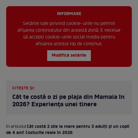
INFORMARE
Setările tale privind cookie-urile nu permit
afișarea conținutului din această zonă. E necesar
să accepți cookie-urile social media pentru
afisarea acestui tip de conținut.
Modifică setările
CITEȘTE ȘI:
Cât te costă o zi pe plaja din Mamaia în
2026? Experiența unei tinere
Cât costă 2 zile la mare pentru 3 adulți și un copil
În articolul
de 4 ani! Costurile reale în 2026
: