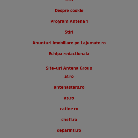
RSS
Despre cookie
Program Antena 1
Stiri
Anunturi imobiliare pe Lajumate.ro
Echipa redactionala
Site-uri Antena Group
a1.ro
antenastars.ro
as.ro
catine.ro
chefi.ro
deparinti.ro