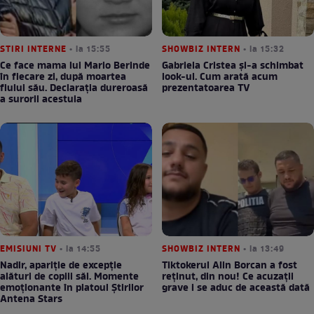
STIRI INTERNE
• la 15:55
SHOWBIZ INTERN
• la 15:32
Ce face mama lui Mario Berinde
Gabriela Cristea și-a schimbat
în fiecare zi, după moartea
look-ul. Cum arată acum
fiului său. Declarația dureroasă
prezentatoarea TV
a surorii acestuia
EMISIUNI TV
• la 14:55
SHOWBIZ INTERN
• la 13:49
Nadir, apariție de excepție
Tiktokerul Alin Borcan a fost
alături de copiii săi. Momente
reținut, din nou! Ce acuzații
emoționante în platoul Știrilor
grave i se aduc de această dată
Antena Stars