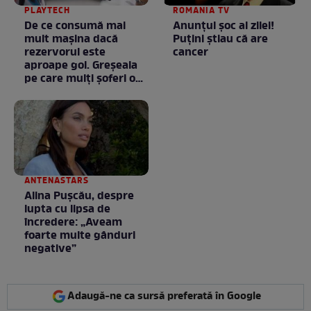
PLAYTECH
ROMANIA TV
De ce consumă mai
Anunţul şoc al zilei!
mult mașina dacă
Puţini ştiau că are
rezervorul este
cancer
aproape gol. Greșeala
pe care mulți șoferi o
fac fără să știe
ANTENASTARS
Alina Pușcău, despre
lupta cu lipsa de
încredere: „Aveam
foarte multe gânduri
negative”
Adaugă-ne ca sursă preferată în Google