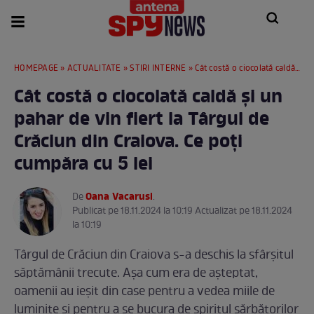
HOMEPAGE
»
ACTUALITATE
»
STIRI INTERNE
» Cât costă o ciocolată caldă și un pahar de vin fiert la Târgul de Crăciun din Craiova. Ce poți cumpăra cu 5 lei
Cât costă o ciocolată caldă și un
pahar de vin fiert la Târgul de
Crăciun din Craiova. Ce poți
cumpăra cu 5 lei
Oana Vacarusi
De
.
Publicat pe 18.11.2024 la 10:19 Actualizat pe 18.11.2024
la 10:19
Târgul de Crăciun din Craiova s-a deschis la sfârșitul
săptămânii trecute. Așa cum era de așteptat,
oamenii au ieșit din case pentru a vedea miile de
luminițe și pentru a se bucura de spiritul sărbătorilor