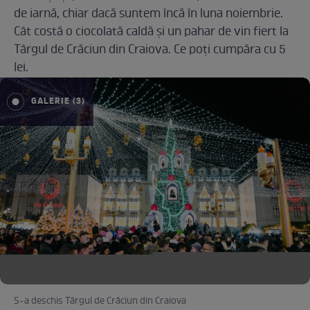
de iarnă, chiar dacă suntem încă în luna noiembrie.
Cât costă o ciocolată caldă și un pahar de vin fiert la
Târgul de Crăciun din Craiova. Ce poți cumpăra cu 5
lei.
GALERIE (3)
S-a deschis Târgul de Crăciun din Craiova