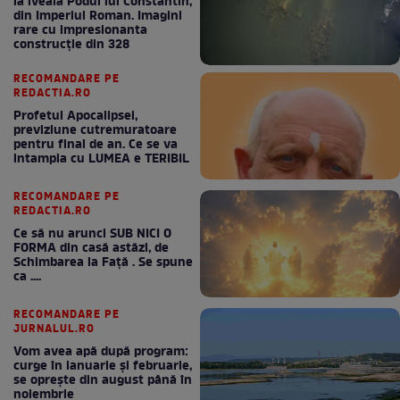
la iveală Podul lui Constantin,
din Imperiul Roman. Imagini
rare cu impresionanta
construcție din 328
RECOMANDARE PE
REDACTIA.RO
Profetul Apocalipsei,
previziune cutremuratoare
pentru final de an. Ce se va
intampla cu LUMEA e TERIBIL
RECOMANDARE PE
REDACTIA.RO
Ce să nu arunci SUB NICI O
FORMA din casă astăzi, de
Schimbarea la Față . Se spune
ca ....
RECOMANDARE PE
JURNALUL.RO
Vom avea apă după program:
curge în ianuarie și februarie,
se oprește din august până în
noiembrie