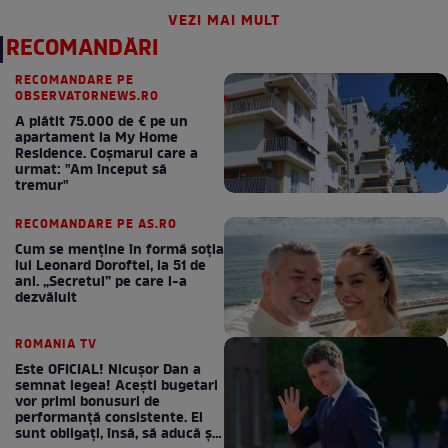
VEZI MAI MULT
RECOMANDĂRI
RECOMANDARE PE
OBSERVATORNEWS.RO
A plătit 75.000 de € pe un
apartament la My Home
Residence. Coşmarul care a
urmat: "Am început să
tremur"
RECOMANDARE PE AS.RO
Cum se menţine în formă soţia
lui Leonard Doroftei, la 51 de
ani. „Secretul” pe care l-a
dezvăluit
ROMANIA TV
Este OFICIAL! Nicușor Dan a
semnat legea! Acești bugetari
vor primi bonusuri de
performanță consistente. Ei
sunt obligați, însă, să aducă și