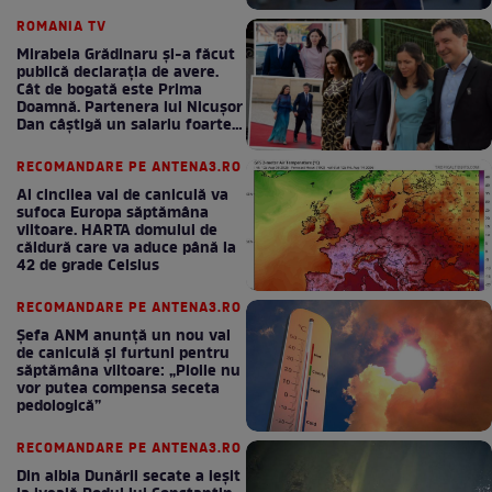
bani la bugetul de stat
ROMANIA TV
Mirabela Grădinaru și-a făcut
publică declarația de avere.
Cât de bogată este Prima
Doamnă. Partenera lui Nicușor
Dan câștigă un salariu foarte
bun în fiecare lună!
RECOMANDARE PE ANTENA3.RO
Al cincilea val de caniculă va
sufoca Europa săptămâna
viitoare. HARTA domului de
căldură care va aduce până la
42 de grade Celsius
RECOMANDARE PE ANTENA3.RO
Șefa ANM anunță un nou val
de caniculă și furtuni pentru
săptămâna viitoare: „Ploile nu
vor putea compensa seceta
pedologică”
RECOMANDARE PE ANTENA3.RO
Din albia Dunării secate a ieșit