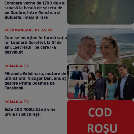
Comoara veche de 1.700 de ani
scoasă la iveală de seceta de
pe Dunăre, între România şi
Bulgaria. Imagini rare
RECOMANDARE PE AS.RO
Cum se menţine în formă soţia
lui Leonard Doroftei, la 51 de
ani. „Secretul” pe care l-a
dezvăluit
ROMANIA TV
Mirabela Grădinaru, mutare de
ultimă oră. Nicuşor Dan, anunţ
despre Prima Doamnă pe
Facebook
ROMANIA TV
Este COD ROŞU. Când vine
urgia în Bucureşti