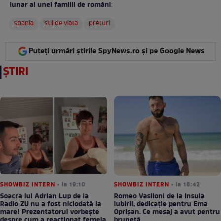
lunar al unei familii de români
:
spania
stil de viata
preturi
Puteți urmări știrile SpyNews.ro și pe Google News
ȘTIRI
SHOWBIZ INTERN
• la 19:10
SHOWBIZ INTERN
• la 18:42
Soacra lui Adrian Lup de la
Romeo Vasiloni de la Insula
Radio ZU nu a fost niciodată la
iubirii, dedicație pentru Ema
mare! Prezentatorul vorbește
Oprișan. Ce mesaj a avut pentru
despre cum a reacționat femeia
brunetă