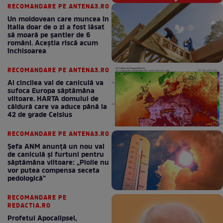
RECOMANDARE PE ANTENA3.RO
Un moldovean care muncea în
Italia doar de o zi a fost lăsat
să moară pe şantier de 6
români. Aceștia riscă acum
închisoarea
RECOMANDARE PE ANTENA3.RO
Al cincilea val de caniculă va
sufoca Europa săptămâna
viitoare. HARTA domului de
căldură care va aduce până la
42 de grade Celsius
RECOMANDARE PE ANTENA3.RO
Șefa ANM anunță un nou val
de caniculă și furtuni pentru
săptămâna viitoare: „Ploile nu
vor putea compensa seceta
pedologică”
RECOMANDARE PE
REDACTIA.RO
Profetul Apocalipsei,