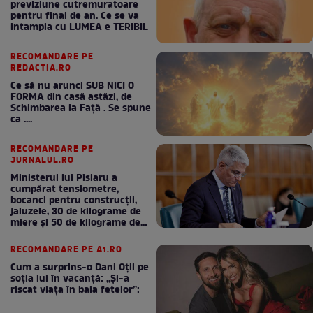
previziune cutremuratoare
pentru final de an. Ce se va
intampla cu LUMEA e TERIBIL
RECOMANDARE PE
REDACTIA.RO
Ce să nu arunci SUB NICI O
FORMA din casă astăzi, de
Schimbarea la Față . Se spune
ca ....
RECOMANDARE PE
JURNALUL.RO
Ministerul lui Pîslaru a
cumpărat tensiometre,
bocanci pentru construcții,
jaluzele, 30 de kilograme de
miere și 50 de kilograme de
cafea
RECOMANDARE PE A1.RO
Cum a surprins-o Dani Oțil pe
soția lui în vacanță: „Și-a
riscat viața în baia fetelor”: