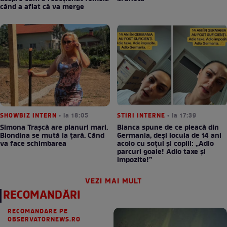
când a aflat că va merge
SHOWBIZ INTERN
• la 18:05
STIRI INTERNE
• la 17:39
Simona Trașcă are planuri mari.
Bianca spune de ce pleacă din
Blondina se mută la țară. Când
Germania, deși locuia de 14 ani
va face schimbarea
acolo cu soțul și copiii: „Adio
parcuri goale! Adio taxe și
impozite!”
VEZI MAI MULT
RECOMANDĂRI
RECOMANDARE PE
OBSERVATORNEWS.RO