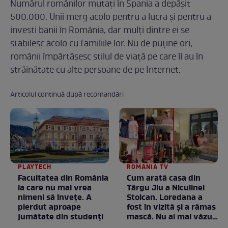
Numărul românilor mutați în Spania a depășit
500.000. Unii merg acolo pentru a lucra și pentru a
investi banii în România, dar mulți dintre ei se
stabilesc acolo cu familiile lor. Nu de puține ori,
românii împărtășesc stilul de viață pe care îl au în
străinătate cu alte persoane de pe Internet.
Articolul continuă după recomandări
PLAYTECH
ROMANIA TV
Facultatea din România
Cum arată casa din
la care nu mai vrea
Târgu Jiu a Niculinei
nimeni să înveţe. A
Stoican. Loredana a
pierdut aproape
fost în vizită și a rămas
jumătate din studenţi
mască. Nu ai mai văzut
la nimeni așa ceva: