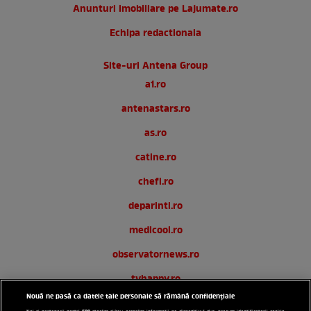
Anunturi imobiliare pe Lajumate.ro
Echipa redactionala
Site-uri Antena Group
a1.ro
antenastars.ro
as.ro
catine.ro
chefi.ro
deparinti.ro
medicool.ro
observatornews.ro
tvhappy.ro
Nouă ne pasă ca datele tale personale să rămână confidențiale
useit.ro