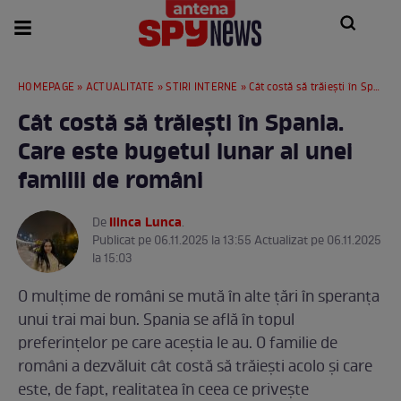
HOMEPAGE
»
ACTUALITATE
»
STIRI INTERNE
» Cât costă să trăiești în Spania. Care este bugetul lunar al unei familii de români
Cât costă să trăiești în Spania.
Care este bugetul lunar al unei
familii de români
Ilinca Lunca
De
.
Publicat pe 06.11.2025 la 13:55 Actualizat pe 06.11.2025
la 15:03
O mulțime de români se mută în alte țări în speranța
unui trai mai bun. Spania se află în topul
preferințelor pe care aceștia le au. O familie de
români a dezvăluit cât costă să trăiești acolo și care
este, de fapt, realitatea în ceea ce privește