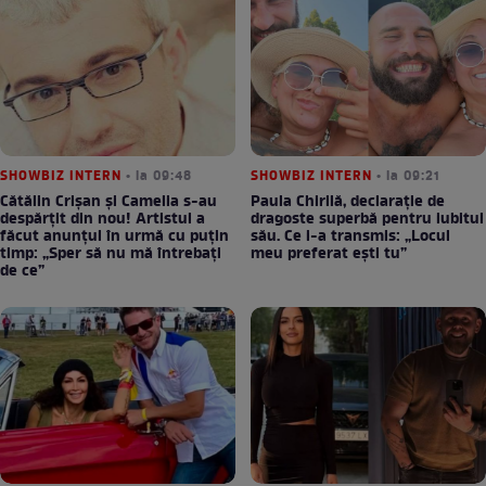
SHOWBIZ INTERN
• la 09:48
SHOWBIZ INTERN
• la 09:21
Cătălin Crișan și Camelia s-au
Paula Chirilă, declarație de
despărțit din nou! Artistul a
dragoste superbă pentru iubitul
făcut anunțul în urmă cu puțin
său. Ce i-a transmis: „Locul
timp: „Sper să nu mă întrebați
meu preferat ești tu”
de ce”