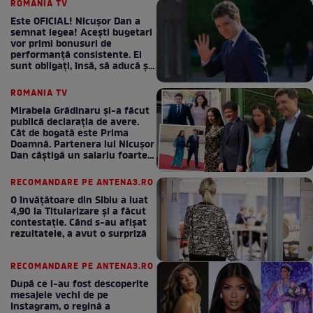
ROMANIA TV
Este OFICIAL! Nicușor Dan a
semnat legea! Acești bugetari
vor primi bonusuri de
performanță consistente. Ei
sunt obligați, însă, să aducă și
bani la bugetul de stat
ROMANIA TV
Mirabela Grădinaru și-a făcut
publică declarația de avere.
Cât de bogată este Prima
Doamnă. Partenera lui Nicușor
Dan câștigă un salariu foarte
bun în fiecare lună!
RECOMANDARE PE ANTENA3.RO
O învățătoare din Sibiu a luat
4,90 la Titularizare și a făcut
contestație. Când s-au afișat
rezultatele, a avut o surpriză
RECOMANDARE PE ANTENA3.RO
După ce i-au fost descoperite
mesajele vechi de pe
Instagram, o regină a