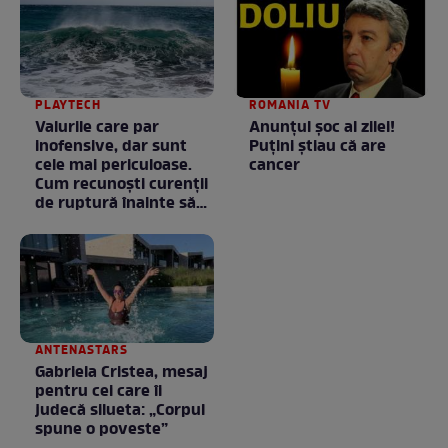
PLAYTECH
ROMANIA TV
Valurile care par
Anunţul şoc al zilei!
inofensive, dar sunt
Puţini ştiau că are
cele mai periculoase.
cancer
Cum recunoști curenții
de ruptură înainte să
intri în apă
ANTENASTARS
Gabriela Cristea, mesaj
pentru cei care îi
judecă silueta: „Corpul
spune o poveste”