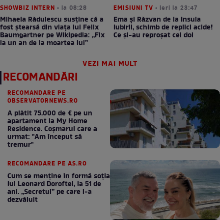
SHOWBIZ INTERN
• la 08:28
EMISIUNI TV
• ieri la 23:47
Mihaela Rădulescu susține că a
Ema și Răzvan de la Insula
fost ștearsă din viața lui Felix
Iubirii, schimb de replici acide!
Baumgartner pe Wikipedia: „Fix
Ce și-au reproșat cei doi
la un an de la moartea lui”
VEZI MAI MULT
RECOMANDĂRI
RECOMANDARE PE
OBSERVATORNEWS.RO
A plătit 75.000 de € pe un
apartament la My Home
Residence. Coşmarul care a
urmat: "Am început să
tremur"
RECOMANDARE PE AS.RO
Cum se menţine în formă soţia
lui Leonard Doroftei, la 51 de
ani. „Secretul” pe care l-a
dezvăluit