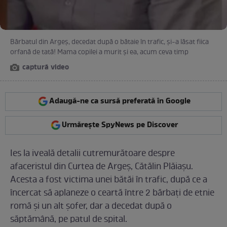
Bărbatul din Argeș, decedat după o bătaie în trafic, și-a lăsat fiica
orfană de tată! Mama copilei a murit și ea, acum ceva timp
captură video
Adaugă-ne ca sursă preferată în Google
Urmărește SpyNews pe Discover
Ies la iveală detalii cutremurătoare despre
afaceristul din Curtea de Argeș, Cătălin Plăiașu.
Acesta a fost victima unei bătăi în trafic, după ce a
încercat să aplaneze o ceartă între 2 bărbați de etnie
romă și un alt șofer, dar a decedat după o
săptămână, pe patul de spital.