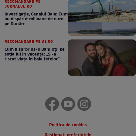
RECOMANDARE PE
JURNALUL.RO
Investigație, Canalul Bala: Cum
au dispărut milioane de euro
pe Dunăre
RECOMANDARE PE A1.RO
Cum a surprins-o Dani Oțil pe
soția lui în vacanță: „Și-a
riscat viața în baia fetelor”:
Politica de cookies
Gestionați preferințele