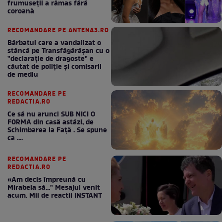
frumuseții a rămas fără
coroană
RECOMANDARE PE ANTENA3.RO
Bărbatul care a vandalizat o
stâncă pe Transfăgărășan cu o
"declaraţie de dragoste" e
căutat de poliție și comisarii
de mediu
RECOMANDARE PE
REDACTIA.RO
Ce să nu arunci SUB NICI O
FORMA din casă astăzi, de
Schimbarea la Față . Se spune
ca ....
RECOMANDARE PE
REDACTIA.RO
«Am decis împreună cu
Mirabela să..." Mesajul venit
acum. Mii de reactii INSTANT