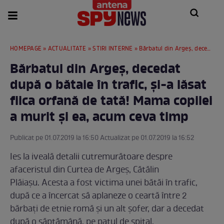
HOMEPAGE
»
ACTUALITATE
»
STIRI INTERNE
» Bărbatul din Argeș, decedat după o bătaie în trafic, și-a lăsat fiica orfană de tată! Mama copilei a murit și ea, acum ceva timp
Bărbatul din Argeș, decedat
după o bătaie în trafic, și-a lăsat
fiica orfană de tată! Mama copilei
a murit și ea, acum ceva timp
Publicat pe 01.07.2019 la 16:50 Actualizat pe 01.07.2019 la 16:52
Ies la iveală detalii cutremurătoare despre
afaceristul din Curtea de Argeș, Cătălin
Plăiașu. Acesta a fost victima unei bătăi în trafic,
după ce a încercat să aplaneze o ceartă între 2
bărbați de etnie romă și un alt șofer, dar a decedat
după o săptămână, pe patul de spital.