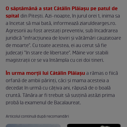
O săptămână a stat Cătălin Plăiaşu pe patul de
spital
din Piteşti. Azi-noapte, în jurul orei 1, inima sa
a încetat să mai bată, informează ziaruldearges.ro.
Agresorii au fost arestaţi preventiv, sub încadrarea
juridică "infracţiunea de loviri şi vătămări cauzatoare
de moarte". Cu toate acestea, ei au cerut să fie
judecaţi "în stare de libertate". Mâine vor stabili
magistraţii ce se va întâmpla cu cei doi tineri.
În urma morții lui Cătălin Plăiașu
a rămas o fiică
orfană de ambii părinți, căci și mama acesteia a
decedat în urmă cu câțiva ani, răpusă de o boală
cruntă. Tânăra ar fi trebuit să susțină astăzi prima
probă la examenul de Bacalaureat.
Articolul continuă după recomandări