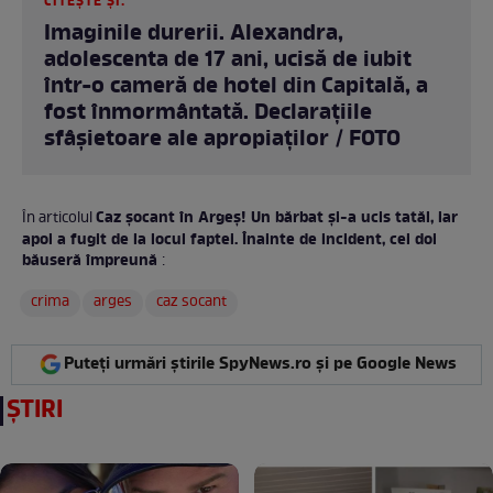
CITEȘTE ȘI:
Imaginile durerii. Alexandra,
adolescenta de 17 ani, ucisă de iubit
într-o cameră de hotel din Capitală, a
fost înmormântată. Declarațiile
sfâșietoare ale apropiaților / FOTO
Caz șocant în Argeș! Un bărbat și-a ucis tatăl, iar
În articolul
apoi a fugit de la locul faptei. Înainte de incident, cei doi
băuseră împreună
:
crima
arges
caz socant
Puteți urmări știrile SpyNews.ro și pe Google News
ȘTIRI