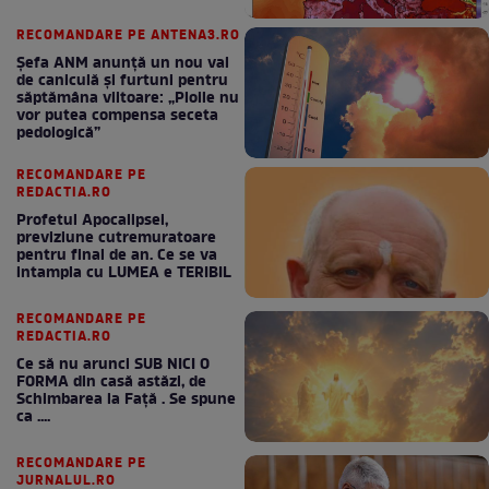
RECOMANDARE PE ANTENA3.RO
Șefa ANM anunță un nou val
de caniculă și furtuni pentru
săptămâna viitoare: „Ploile nu
vor putea compensa seceta
pedologică”
RECOMANDARE PE
REDACTIA.RO
Profetul Apocalipsei,
previziune cutremuratoare
pentru final de an. Ce se va
intampla cu LUMEA e TERIBIL
RECOMANDARE PE
REDACTIA.RO
Ce să nu arunci SUB NICI O
FORMA din casă astăzi, de
Schimbarea la Față . Se spune
ca ....
RECOMANDARE PE
JURNALUL.RO