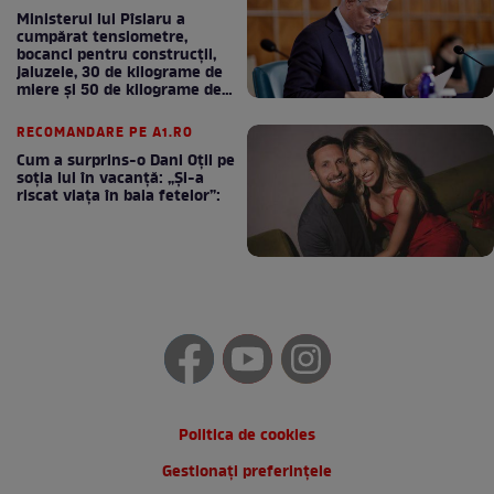
Ministerul lui Pîslaru a
cumpărat tensiometre,
bocanci pentru construcții,
jaluzele, 30 de kilograme de
miere și 50 de kilograme de
cafea
RECOMANDARE PE A1.RO
Cum a surprins-o Dani Oțil pe
soția lui în vacanță: „Și-a
riscat viața în baia fetelor”:
Politica de cookies
Gestionați preferințele