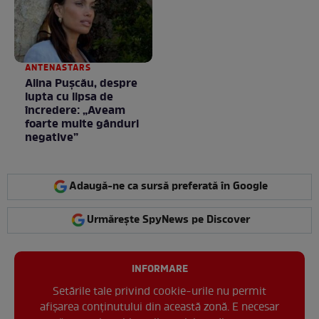
ANTENASTARS
Alina Pușcău, despre
lupta cu lipsa de
încredere: „Aveam
foarte multe gânduri
negative”
Adaugă-ne ca sursă preferată în Google
Urmărește SpyNews pe Discover
INFORMARE
Setările tale privind cookie-urile nu permit
afișarea conținutului din această zonă. E necesar