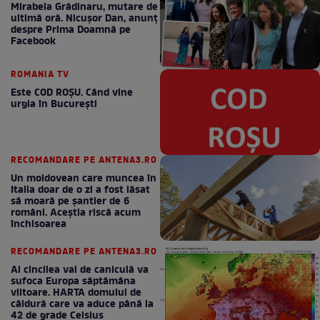
Mirabela Grădinaru, mutare de
ultimă oră. Nicuşor Dan, anunţ
despre Prima Doamnă pe
Facebook
ROMANIA TV
Este COD ROŞU. Când vine
urgia în Bucureşti
RECOMANDARE PE ANTENA3.RO
Un moldovean care muncea în
Italia doar de o zi a fost lăsat
să moară pe şantier de 6
români. Aceștia riscă acum
închisoarea
RECOMANDARE PE ANTENA3.RO
Al cincilea val de caniculă va
sufoca Europa săptămâna
viitoare. HARTA domului de
căldură care va aduce până la
42 de grade Celsius