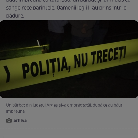
băut împreună cu tatăl său, un bărbat și-ar fi ucis cu
sânge rece părintele. Oamenii legii l-au prins într-o
pădure.
Un bărbat din județul Argeș și-a omorât tatăl, după ce au băut
împreună
arhiva