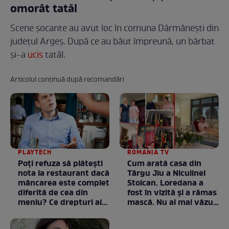
omorât tatăl
Scene șocante au avut loc în comuna Dârmăneşti din
județul Argeș. După ce au băut împreună, un bărbat
și-a
ucis
tatăl.
Articolul continuă după recomandări
PLAYTECH
ROMANIA TV
Poți refuza să plătești
Cum arată casa din
nota la restaurant dacă
Târgu Jiu a Niculinei
mâncarea este complet
Stoican. Loredana a
diferită de cea din
fost în vizită și a rămas
meniu? Ce drepturi ai
mască. Nu ai mai văzut
ca client
la nimeni așa ceva:
Fără cuvinte / VIDEO