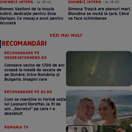
SHOWBIZ INTERN
• la 18:42
SHOWBIZ INTERN
• la 18:05
Romeo Vasiloni de la Insula
Simona Trașcă are planuri mari.
iubirii, dedicație pentru Ema
Blondina se mută la țară. Când
Oprișan. Ce mesaj a avut pentru
va face schimbarea
brunetă
VEZI MAI MULT
RECOMANDĂRI
RECOMANDARE PE
OBSERVATORNEWS.RO
Comoara veche de 1.700 de ani
scoasă la iveală de seceta de
pe Dunăre, între România şi
Bulgaria. Imagini rare
RECOMANDARE PE AS.RO
Cum se menţine în formă soţia
lui Leonard Doroftei, la 51 de
ani. „Secretul” pe care l-a
dezvăluit
ROMANIA TV