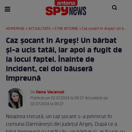
HOMEPAGE
»
ACTUALITATE
»
STIRI INTERNE
» Caz șocant în Argeș! Un bărbat și-a ucis tatăl, iar apoi a fugit de la locul faptei. Înainte de incident, cei doi băuseră împreună
Caz șocant în Argeș! Un bărbat
și-a ucis tatăl, iar apoi a fugit de
la locul faptei. Înainte de
incident, cei doi băuseră
împreună
Oana Vacarusi
De
.
Publicat pe 02.07.2024 la 09:27 Actualizat pe
02.07.2024 la 09:27
Noaptea trecută, un caz șocant s-a petrecut în
comuna Dârmăneşti din județul Argeș. După ce a