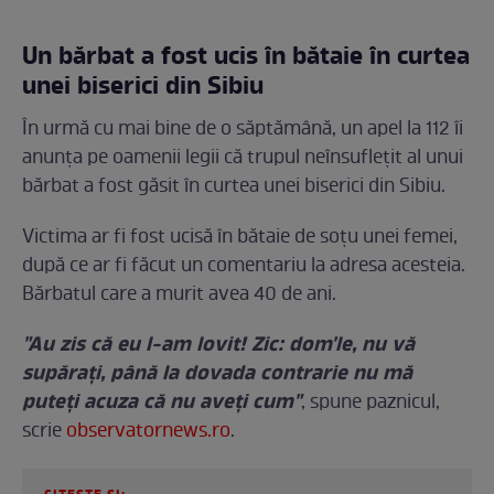
Un bărbat a fost ucis în bătaie în curtea
unei biserici din Sibiu
În urmă cu mai bine de o săptămână, un apel la 112 îi
anunța pe oamenii legii că trupul neînsuflețit al unui
bărbat a fost găsit în curtea unei biserici din Sibiu.
Victima ar fi fost ucisă în bătaie de soțu unei femei,
după ce ar fi făcut un comentariu la adresa acesteia.
Bărbatul care a murit avea 40 de ani.
"Au zis că eu l-am lovit! Zic: dom'le, nu vă
supăraţi, până la dovada contrarie nu mă
puteţi acuza că nu aveţi cum"
, spune paznicul,
scrie
observatornews.ro
.