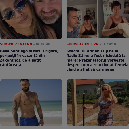
SHOWBIZ INTERN
• la 19:48
SHOWBIZ INTERN
• la 19:10
Bella Santiago și Nicu Grigore,
Soacra lui Adrian Lup de la
peripeții în vacanță din
Radio ZU nu a fost niciodată la
Zakynthos. Ce a pățit
mare! Prezentatorul vorbește
cântăreața
despre cum a reacționat femeia
când a aflat că va merge