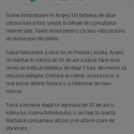
Scene înfiorătoare în Argeş! Un bebeluş de doar
câteva luni a fost snopit în bătaie de concubinul
mamei sale. Toate astea pentru că nou-născutul nu
se putea opri din plâns.
Cazul halucinant a avut loc în Poiana Lacului, Argeş.
Un bărbat în vârstă de 37 de ani a bătut fără nicio
urmă de milă un bebeluş de doar 7 luni, din motiv că
micuţul plângea. Enervat la culme, acesta nu şi-a
mai putut abţine furia şi s-a răzbunat pe nou-
născut.
Totul a început după ce agresoul de 37 de ani şi
iubita lui, mama bebeluşului, s-au luat la ceartă.
Bărbatul consumase alcool şi se afla în stare de
ebrietate.