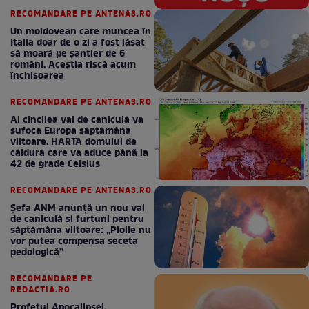
RECOMANDARE PE ANTENA3.RO
Un moldovean care muncea în
Italia doar de o zi a fost lăsat
să moară pe şantier de 6
români. Aceștia riscă acum
închisoarea
RECOMANDARE PE ANTENA3.RO
Al cincilea val de caniculă va
sufoca Europa săptămâna
viitoare. HARTA domului de
căldură care va aduce până la
42 de grade Celsius
RECOMANDARE PE ANTENA3.RO
Șefa ANM anunță un nou val
de caniculă și furtuni pentru
săptămâna viitoare: „Ploile nu
vor putea compensa seceta
pedologică”
RECOMANDARE PE
REDACTIA.RO
Profetul Apocalipsei,