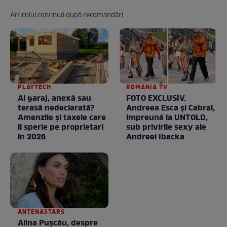
Articolul continuă după recomandări
PLAYTECH
ROMANIA TV
Ai garaj, anexă sau
FOTO EXCLUSIV.
terasă nedeclarată?
Andreea Esca şi Cabral,
Amenzile și taxele care
împreună la UNTOLD,
îi sperie pe proprietari
sub privirile sexy ale
în 2026
Andreei Ibacka
ANTENASTARS
Alina Pușcău, despre