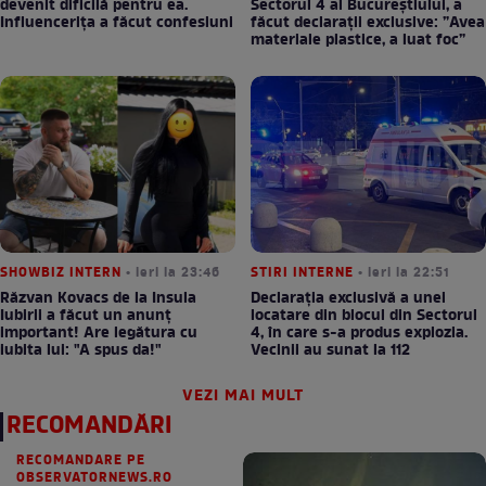
devenit dificilă pentru ea.
Sectorul 4 al Bucureștiului, a
Influencerița a făcut confesiuni
făcut declarații exclusive: ”Avea
materiale plastice, a luat foc”
SHOWBIZ INTERN
• ieri la 23:46
STIRI INTERNE
• ieri la 22:51
Răzvan Kovacs de la Insula
Declarația exclusivă a unei
Iubirii a făcut un anunț
locatare din blocul din Sectorul
important! Are legătura cu
4, în care s-a produs explozia.
iubita lui: "A spus da!"
Vecinii au sunat la 112
VEZI MAI MULT
RECOMANDĂRI
RECOMANDARE PE
OBSERVATORNEWS.RO