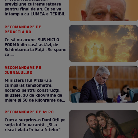
previziune cutremuratoare
pentru final de an. Ce se va
intampla cu LUMEA e TERIBIL
RECOMANDARE PE
REDACTIA.RO
Ce să nu arunci SUB NICI O
FORMA din casă astăzi, de
Schimbarea la Față . Se spune
ca ....
RECOMANDARE PE
JURNALUL.RO
Ministerul lui Pîslaru a
cumpărat tensiometre,
bocanci pentru construcții,
jaluzele, 30 de kilograme de
miere și 50 de kilograme de
cafea
RECOMANDARE PE A1.RO
Cum a surprins-o Dani Oțil pe
soția lui în vacanță: „Și-a
riscat viața în baia fetelor”: