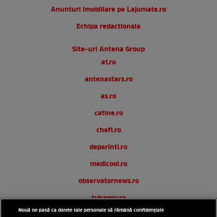
Anunturi imobiliare pe Lajumate.ro
Echipa redactionala
Site-uri Antena Group
a1.ro
antenastars.ro
as.ro
catine.ro
chefi.ro
deparinti.ro
medicool.ro
observatornews.ro
tvhappy.ro
Nouă ne pasă ca datele tale personale să rămână confidențiale
useit.ro