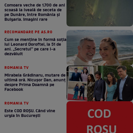
Comoara veche de 1.700 de ani
scoasă la iveală de seceta de
pe Dunăre, între România şi
Bulgaria. Imagini rare
RECOMANDARE PE AS.RO
Cum se menţine în formă soţia
lui Leonard Doroftei, la 51 de
ani. „Secretul” pe care l-a
dezvăluit
ROMANIA TV
Mirabela Grădinaru, mutare de
ultimă oră. Nicuşor Dan, anunţ
despre Prima Doamnă pe
Facebook
ROMANIA TV
Este COD ROŞU. Când vine
urgia în Bucureşti