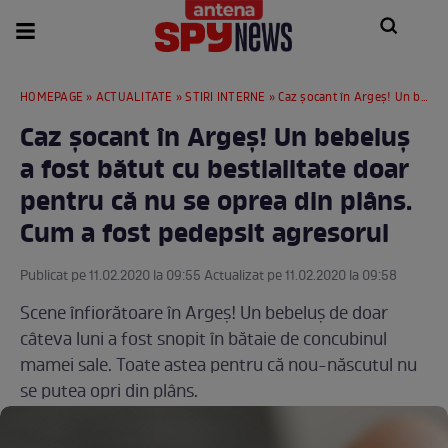
HOMEPAGE
»
ACTUALITATE
»
STIRI INTERNE
» Caz şocant în Argeş! Un bebeluş a fost bătut cu bestialitate doar pentru că nu se oprea din plâns. Cum a fost pedepsit agresorul
Caz şocant în Argeş! Un bebeluş
a fost bătut cu bestialitate doar
pentru că nu se oprea din plâns.
Cum a fost pedepsit agresorul
Publicat pe 11.02.2020 la 09:55 Actualizat pe 11.02.2020 la 09:58
Scene înfiorătoare în Argeş! Un bebeluş de doar
câteva luni a fost snopit în bătaie de concubinul
mamei sale. Toate astea pentru că nou-născutul nu
se putea opri din plâns.