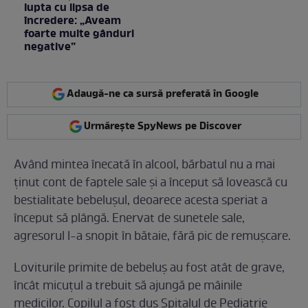
lupta cu lipsa de
încredere: „Aveam
foarte multe gânduri
negative”
Adaugă-ne ca sursă preferată în Google
Urmărește SpyNews pe Discover
Având mintea înecată în alcool, bărbatul nu a mai
ţinut cont de faptele sale şi a început să lovească cu
bestialitate bebeluşul, deoarece acesta speriat a
început să plângă. Enervat de sunetele sale,
agresorul l-a snopit în bătaie, fără pic de remuşcare.
Loviturile primite de bebeluş au fost atât de grave,
încât micuţul a trebuit să ajungă pe mâinile
medicilor. Copilul a fost dus Spitalul de Pediatrie