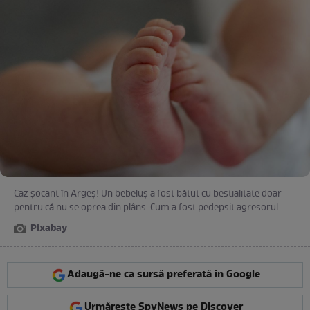
Caz şocant în Argeş! Un bebeluş a fost bătut cu bestialitate doar
pentru că nu se oprea din plâns. Cum a fost pedepsit agresorul
Pixabay
Adaugă-ne ca sursă preferată în Google
Urmărește SpyNews pe Discover