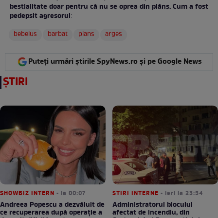
bestialitate doar pentru că nu se oprea din plâns. Cum a fost
pedepsit agresorul
:
bebelus
barbat
plans
arges
Puteți urmări știrile SpyNews.ro și pe Google News
ȘTIRI
SHOWBIZ INTERN
• la 00:07
STIRI INTERNE
• ieri la 23:54
Andreea Popescu a dezvăluit de
Administratorul blocului
ce recuperarea după operație a
afectat de incendiu, din