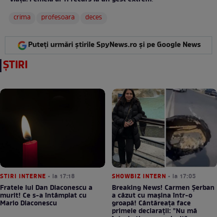
:
crima
profesoara
deces
Puteți urmări știrile SpyNews.ro și pe Google News
ȘTIRI
STIRI INTERNE
• la 17:18
SHOWBIZ INTERN
• la 17:05
Fratele lui Dan Diaconescu a
Breaking News! Carmen Șerban
murit! Ce s-a întâmplat cu
a căzut cu mașina într-o
Mario Diaconescu
groapă! Cântăreața face
primele declarații: "Nu mă