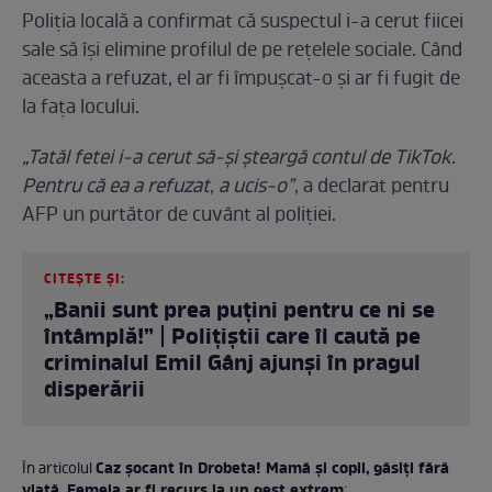
Poliția locală a confirmat că suspectul i-a cerut fiicei
sale să își elimine profilul de pe rețelele sociale. Când
aceasta a refuzat, el ar fi împușcat-o și ar fi fugit de
la fața locului.
„Tatăl fetei i-a cerut să-şi şteargă contul de TikTok.
Pentru că ea a refuzat, a ucis-o”
, a declarat pentru
AFP un purtător de cuvânt al poliţiei.
CITEȘTE ȘI:
„Banii sunt prea puțini pentru ce ni se
întâmplă!” | Polițiștii care îl caută pe
criminalul Emil Gânj ajunşi în pragul
disperării
Caz șocant în Drobeta! Mamă și copil, găsiți fără
În articolul
viață. Femeia ar fi recurs la un gest extrem