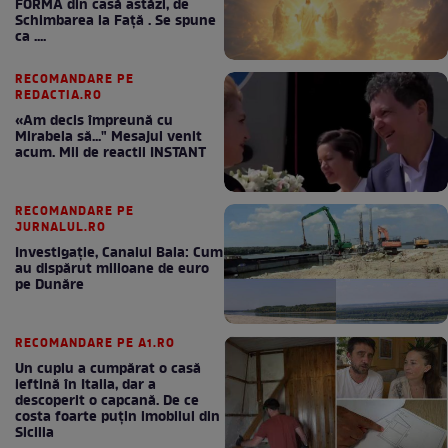
FORMA din casă astăzi, de
Schimbarea la Față . Se spune
ca ....
RECOMANDARE PE
REDACTIA.RO
«Am decis împreună cu
Mirabela să..." Mesajul venit
acum. Mii de reactii INSTANT
RECOMANDARE PE
JURNALUL.RO
Investigație, Canalul Bala: Cum
au dispărut milioane de euro
pe Dunăre
RECOMANDARE PE A1.RO
Un cuplu a cumpărat o casă
ieftină în Italia, dar a
descoperit o capcană. De ce
costa foarte puțin imobilul din
Sicilia