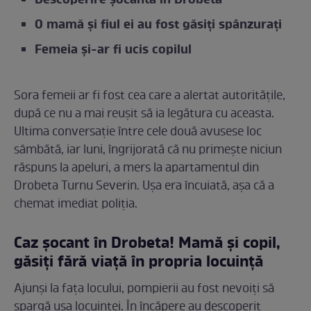
Descoperire șocantă în Drobeta
O mamă şi fiul ei au fost găsiți spânzuraţi
Femeia şi-ar fi ucis copilul
Sora femeii ar fi fost cea care a alertat autoritățile,
după ce nu a mai reușit să ia legătura cu aceasta.
Ultima conversație între cele două avusese loc
sâmbătă, iar luni, îngrijorată că nu primește niciun
răspuns la apeluri, a mers la apartamentul din
Drobeta Turnu Severin. Ușa era încuiată, așa că a
chemat imediat poliția.
Caz șocant în Drobeta! Mamă și copil,
găsiți fără viață în propria locuință
Ajunși la fața locului, pompierii au fost nevoiți să
spargă ușa locuinței. În încăpere au descoperit