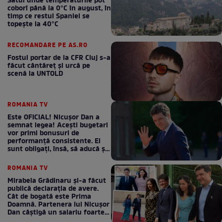
Satul unde temperaturile pot
coborî până la 0°C în august, în
timp ce restul Spaniei se
topește la 40°C
RECOMANDARE PE AS.RO
Fostul portar de la CFR Cluj s-a
făcut cântăreţ şi urcă pe
scenă la UNTOLD
ROMANIA TV
Este OFICIAL! Nicușor Dan a
semnat legea! Acești bugetari
vor primi bonusuri de
performanță consistente. Ei
sunt obligați, însă, să aducă și
bani la bugetul de stat
ROMANIA TV
Mirabela Grădinaru și-a făcut
publică declarația de avere.
Cât de bogată este Prima
Doamnă. Partenera lui Nicușor
Dan câștigă un salariu foarte
bun în fiecare lună!