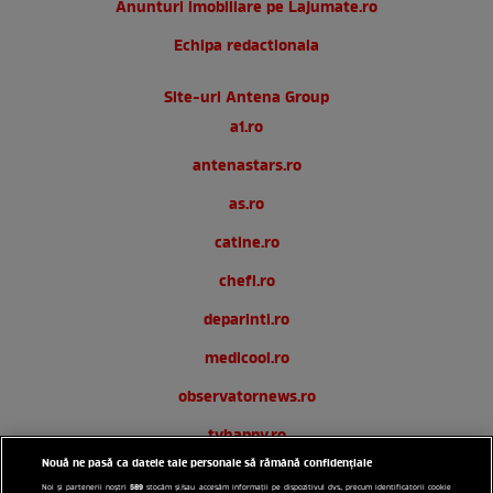
Anunturi imobiliare pe Lajumate.ro
Echipa redactionala
Site-uri Antena Group
a1.ro
antenastars.ro
as.ro
catine.ro
chefi.ro
deparinti.ro
medicool.ro
observatornews.ro
tvhappy.ro
Nouă ne pasă ca datele tale personale să rămână confidențiale
useit.ro
589
Noi și partenerii noștri
stocăm și/sau accesăm informații pe dispozitivul dvs., precum identificatorii cookie