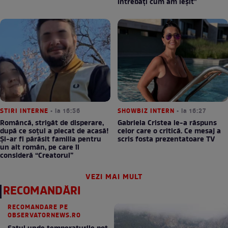
întrebați cum am ieșit"
STIRI INTERNE
• la 16:56
SHOWBIZ INTERN
• la 16:27
Româncă, strigăt de disperare,
Gabriela Cristea le-a răspuns
după ce soțul a plecat de acasă!
celor care o critică. Ce mesaj a
Și-ar fi părăsit familia pentru
scris fosta prezentatoare TV
un alt român, pe care îl
consideră “Creatorul”
VEZI MAI MULT
RECOMANDĂRI
RECOMANDARE PE
OBSERVATORNEWS.RO