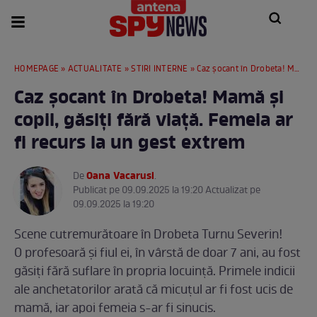
HOMEPAGE
»
ACTUALITATE
»
STIRI INTERNE
» Caz șocant în Drobeta! Mamă și copil, găsiți fără viață. Femeia ar fi recurs la un gest extrem
Caz șocant în Drobeta! Mamă și
copil, găsiți fără viață. Femeia ar
fi recurs la un gest extrem
Oana Vacarusi
De
.
Publicat pe 09.09.2025 la 19:20 Actualizat pe
09.09.2025 la 19:20
Scene cutremurătoare în Drobeta Turnu Severin!
O profesoară și fiul ei, în vârstă de doar 7 ani, au fost
găsiți fără suflare în propria locuință. Primele indicii
ale anchetatorilor arată că micuțul ar fi fost ucis de
mamă, iar apoi femeia s-ar fi sinucis.