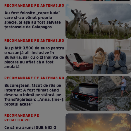
RECOMANDARE PE ANTENA3.RO
Au fost folosite „capre Iuda”
care și-au vânat propria
specie. Și așa au fost salvate
țestoasele de Galapagos
RECOMANDARE PE ANTENA3.RO
Au plătit 3.500 de euro pentru
o vacanță all-inclusive în
Bulgaria, dar cu o zi înainte de
plecare au aflat că a fost
anulată
RECOMANDARE PE ANTENA3.RO
Bucureștean, făcut de râs pe
internet: A fost filmat când
desena o inimă pe stâncă, pe
Transfăgărășan: „Anna, ține-ți
prostul acasă”
RECOMANDARE PE
REDACTIA.RO
Ce să nu arunci SUB NICI O