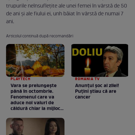
trupurile neînsuflețite ale unei femei în vârstă de 50
de ani și ale fiului ei, unh băiat în vârstă de numai 7
ani.
Articolul continuă după recomandări
PLAYTECH
ROMANIA TV
Vara se prelungeşte
Anunţul şoc al zilei!
până în octombrie.
Puţini ştiau că are
Fenomenul care va
cancer
aduce noi valuri de
căldură chiar la mijlocul
toamnei