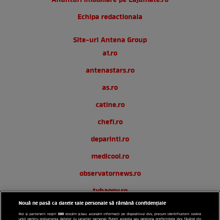
Anunturi imobiliare pe Lajumate.ro
Echipa redactionala
Site-uri Antena Group
a1.ro
antenastars.ro
as.ro
catine.ro
chefi.ro
deparinti.ro
medicool.ro
observatornews.ro
tvhappy.ro
Nouă ne pasă ca datele tale personale să rămână confidențiale
useit.ro
589
Noi și partenerii noștri
stocăm și/sau accesăm informații pe dispozitivul dvs., precum identificatorii cookie
unici pentru prelucrarea datelor cu caracter personal. Puteți accepta sau gestiona preferințele dvs. făcând clic