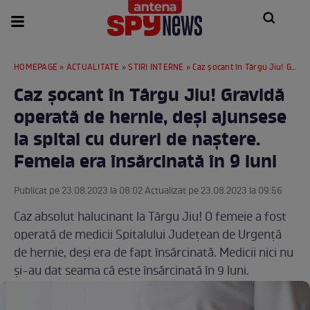
HOMEPAGE
»
ACTUALITATE
»
STIRI INTERNE
» Caz șocant în Târgu Jiu! Gravidă operată de hernie, deși ajunsese la spital cu dureri de naștere. Femeia era însărcinată în 9 luni
Caz șocant în Târgu Jiu! Gravidă
operată de hernie, deși ajunsese
la spital cu dureri de naștere.
Femeia era însărcinată în 9 luni
Publicat pe 23.08.2023 la 08:02 Actualizat pe 23.08.2023 la 09:56
Caz absolut halucinant la Târgu Jiu! O femeie a fost
operată de medicii Spitalului Județean de Urgență
de hernie, deși era de fapt însărcinată. Medicii nici nu
și-au dat seama că este însărcinată în 9 luni.