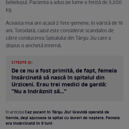
bebelușul. Pacienta a adus pe lume o fetiță de 3,200
kg.
Aceasta mai are acasă 2 fete gemene, în vârstă de 16
ani. Totodată, cazul este considerat scandalos de
către conducerea Spitalului din Târgu Jiu care a
dispus o anchetă internă.
CITEȘTE ȘI:
De ce nu a fost primită, de fapt, femeia
însărcinată să nască în spitalul din
Urziceni. Erau trei medici de gardă:
”Nu a îndrăznit să...”
Caz șocant în Târgu Jiu! Gravidă operată de
În articolul
hernie, deși ajunsese la spital cu dureri de naștere. Femeia
era însărcinată în 9 luni
: