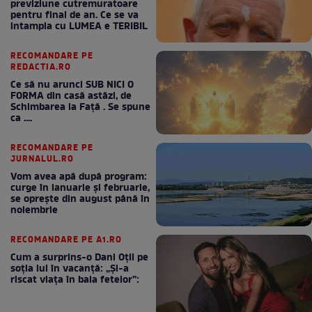
previziune cutremuratoare
pentru final de an. Ce se va
intampla cu LUMEA e TERIBIL
RECOMANDARE PE
REDACTIA.RO
Ce să nu arunci SUB NICI O
FORMA din casă astăzi, de
Schimbarea la Față . Se spune
ca ....
RECOMANDARE PE
JURNALUL.RO
Vom avea apă după program:
curge în ianuarie și februarie,
se oprește din august până în
noiembrie
RECOMANDARE PE A1.RO
Cum a surprins-o Dani Oțil pe
soția lui în vacanță: „Și-a
riscat viața în baia fetelor”: