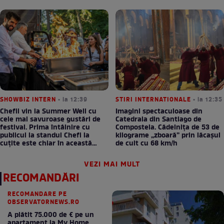
SHOWBIZ INTERN
• la 12:39
STIRI INTERNATIONALE
• la 12:35
Chefii vin la Summer Well cu
Imagini spectaculoase din
cele mai savuroase gustări de
Catedrala din Santiago de
festival. Prima întâlnire cu
Compostela. Cădelnița de 53 de
publicul la standul Chefi la
kilograme „zboară” prin lăcașul
cuțite este chiar în această
de cult cu 68 km/h
seară!
VEZI MAI MULT
RECOMANDĂRI
RECOMANDARE PE
OBSERVATORNEWS.RO
A plătit 75.000 de € pe un
apartament la My Home