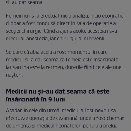
și-au dat seama.
Femeii nu i s-a efectuat nicio analiză, nicio ecografie,
ci doar a fost condusă direct în sala de operație a
secției chirurgie. Când a ajuns acolo, acesteia i s-a
efectuat anestezia, iar chirurgul a intervenit.
Se pare că abia acela a fost momentul în care
medicul și-a dat seama că femeia este însărcinată,
iar sarcina este la termen, durerile fiind cele ale unei
nașteri.
Medicii nu și-au dat seama că este
însărcinată în 9 luni
Așadar, în cele din urmă, medicul a fost nevoit să
efectueze operația de cezariană, unde a fost chemat
de urgentă și medicul neonatolog pentru a prelua