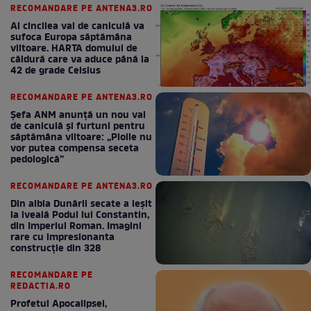
RECOMANDARE PE ANTENA3.RO
Al cincilea val de caniculă va
sufoca Europa săptămâna
viitoare. HARTA domului de
căldură care va aduce până la
42 de grade Celsius
RECOMANDARE PE ANTENA3.RO
Șefa ANM anunță un nou val
de caniculă și furtuni pentru
săptămâna viitoare: „Ploile nu
vor putea compensa seceta
pedologică”
RECOMANDARE PE ANTENA3.RO
Din albia Dunării secate a ieșit
la iveală Podul lui Constantin,
din Imperiul Roman. Imagini
rare cu impresionanta
construcție din 328
RECOMANDARE PE
REDACTIA.RO
Profetul Apocalipsei,