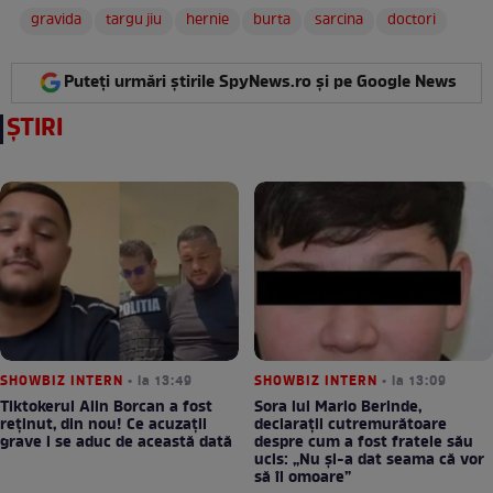
gravida
targu jiu
hernie
burta
sarcina
doctori
Puteți urmări știrile SpyNews.ro și pe Google News
ȘTIRI
SHOWBIZ INTERN
• la 13:49
SHOWBIZ INTERN
• la 13:09
Tiktokerul Alin Borcan a fost
Sora lui Mario Berinde,
reținut, din nou! Ce acuzații
declarații cutremurătoare
grave i se aduc de această dată
despre cum a fost fratele său
ucis: „Nu și-a dat seama că vor
să îl omoare”