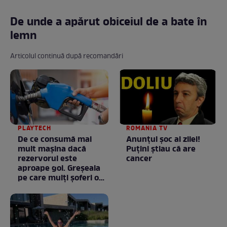
De unde a apărut obiceiul de a bate în
lemn
Articolul continuă după recomandări
PLAYTECH
ROMANIA TV
De ce consumă mai
Anunţul şoc al zilei!
mult mașina dacă
Puţini ştiau că are
rezervorul este
cancer
aproape gol. Greșeala
pe care mulți șoferi o
fac fără să știe