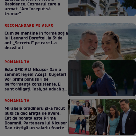
Residence. Coşmarul care a
urmat: "Am început să
tremur"
RECOMANDARE PE AS.RO
Cum se menţine în formă soţia
lui Leonard Doroftei, la 51 de
ani. „Secretul” pe care l-a
dezvăluit
ROMANIA TV
Este OFICIAL! Nicușor Dan a
semnat legea! Acești bugetari
vor primi bonusuri de
performanță consistente. Ei
sunt obligați, însă, să aducă și
bani la bugetul de stat
ROMANIA TV
Mirabela Grădinaru și-a făcut
publică declarația de avere.
Cât de bogată este Prima
Doamnă. Partenera lui Nicușor
Dan câștigă un salariu foarte
bun în fiecare lună!