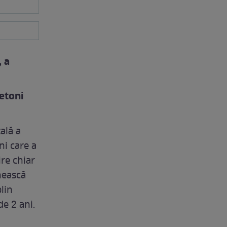
, a
etoni
ală a
ni care a
ire chiar
nească
lin
de 2 ani.