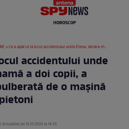
HOROSCOP
RNE
» Ce a apărut la locul accidentului unde Elena, tânăra mamă a doi copii, a murit. A fost spulberată de o mașină pe trecerea de pietoni
locul accidentului unde
amă a doi copii, a
spulberată de o mașină
pietoni
5 Actualizat pe 15.10.2025 la 14:35