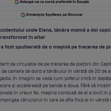
Adaugă-ne ca sursă preferată în Google
Urmărește SpyNews pe Discover
ccidentului unde Elena, tânăra mamă a doi copii
transformat în altar
a fost spulberată de o mașină pe trecerea de pi
dent de circulație de pe trecerea de pietoni din Capit
s de camera de bord a tânărului în vârstă de 20 de a
gedia. În imagini se vede cum șoferul intră în depăș
recere și accelerează pe banda a doua. Fără să înceti
oneze în vreun fel, mașina condusă de el a lovit în p
mpingea căruciorul în care se afla fiica ei în vârstă 