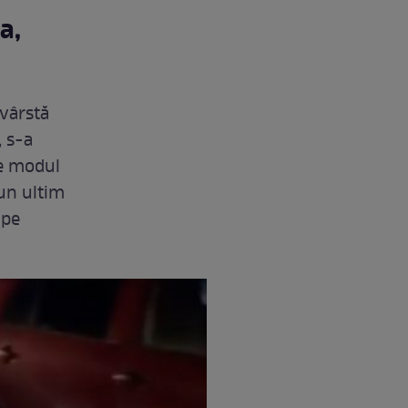
a,
 vârstă
, s-a
re modul
 un ultim
 pe