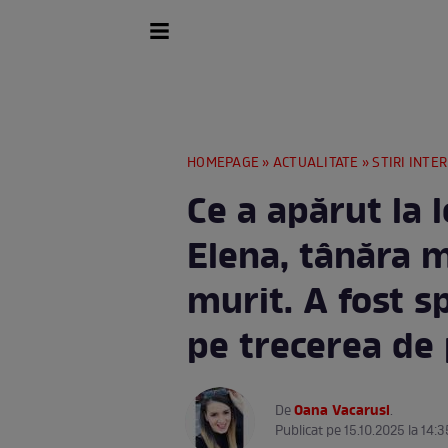
HOMEPAGE
»
ACTUALITATE
»
STIRI INTE
Ce a apărut la 
Elena, tânăra m
murit. A fost 
pe trecerea de 
Oana Vacarusi
De
.
Publicat pe 15.10.2025 la 14:3