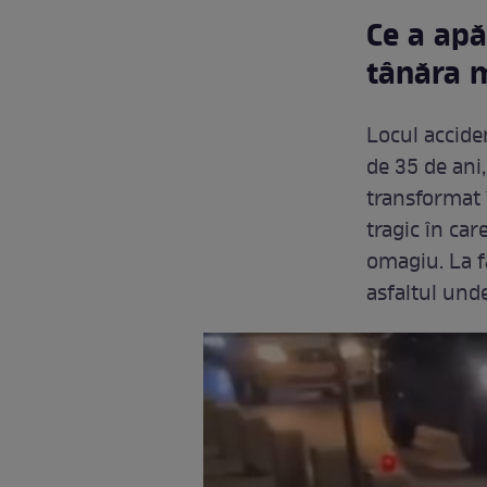
Ce a apă
tânăra m
Locul accide
de 35 de ani,
transformat 
tragic în ca
omagiu. La f
asfaltul unde