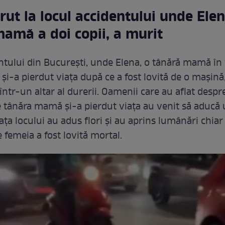
rut la locul accidentului unde Elen
amă a doi copii, a murit
ntului din București, unde Elena, o tânără mamă în
 și-a pierdut viața după ce a fost lovită de o mașină
într-un altar al durerii. Oamenii care au aflat desp
re tânăra mamă și-a pierdut viața au venit să aducă
ața locului au adus flori și au aprins lumânări chiar
 femeia a fost lovită mortal.