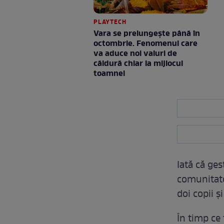
PLAYTECH
Vara se prelungeşte până în
octombrie. Fenomenul care
va aduce noi valuri de
căldură chiar la mijlocul
toamnei
Iată că ges
comunitate
doi copii ș
În timp ce