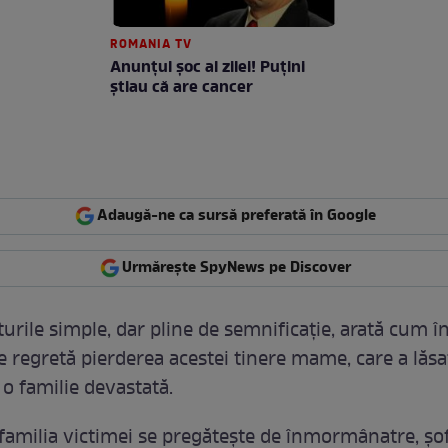
ROMANIA TV
Anunţul şoc al zilei! Puţini
ştiau că are cancer
Adaugă-ne ca sursă preferată în Google
Urmărește SpyNews pe Discover
turile simple, dar pline de semnificație, arată cum î
 regretă pierderea acestei tinere mame, care a lăs
i o familie devastată.
 familia victimei se pregătește de înmormânatre, șo