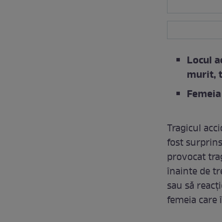
Locul a
murit, 
Femeia 
Tragicul acci
fost surprin
provocat tra
înainte de t
sau să reacți
femeia care î