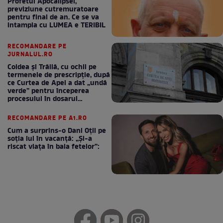
Profetul Apocalipsei,
previziune cutremuratoare
pentru final de an. Ce se va
intampla cu LUMEA e TERIBIL
RECOMANDARE PE
JURNALUL.RO
Coldea și Trăilă, cu ochii pe
termenele de prescripție, după
ce Curtea de Apel a dat „undă
verde” pentru începerea
procesului în dosarul
„Generalilor”
RECOMANDARE PE A1.RO
Cum a surprins-o Dani Oțil pe
soția lui în vacanță: „Și-a
riscat viața în baia fetelor”: