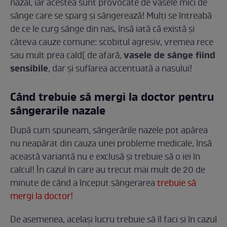
nazal, iar acestea sunt provocate de vasele mici de
sânge care se sparg și sângerează! Mulți se întreabă
de ce le curg sânge din nas, însă iată că există și
câteva cauze comune: scobitul agresiv, vremea rece
vasele de sânge fiind
sau mult prea cald[ de afară,
sensibile
, dar și suflarea accentuată a nasului!
Când trebuie să mergi la doctor pentru
sângerarile nazale
După cum spuneam, sângerările nazele pot apărea
nu neapărat din cauza unei probleme medicale, însă
această variantă nu e exclusă și trebuie să o iei în
calcul! În cazul în care au trecut mai mult de 20 de
minute de când a început sângerarea
trebuie să
mergi la doctor!
De asemenea, același lucru trebuie să îl faci și în cazul