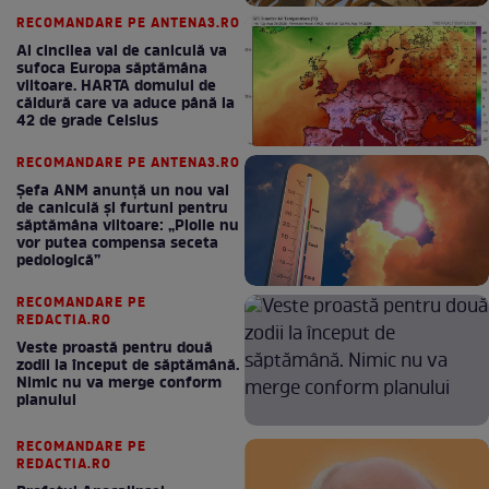
RECOMANDARE PE ANTENA3.RO
Al cincilea val de caniculă va
sufoca Europa săptămâna
viitoare. HARTA domului de
căldură care va aduce până la
42 de grade Celsius
RECOMANDARE PE ANTENA3.RO
Șefa ANM anunță un nou val
de caniculă și furtuni pentru
săptămâna viitoare: „Ploile nu
vor putea compensa seceta
pedologică”
RECOMANDARE PE
REDACTIA.RO
Veste proastă pentru două
zodii la început de săptămână.
Nimic nu va merge conform
planului
RECOMANDARE PE
REDACTIA.RO