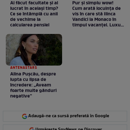
Ai făcut facultate și ai
Pur și simplu wow!
lucrat în același timp?
Cum arată locuința de
Ce se întâmplă cu anii
vis în care stă Ilinca
de vechime la
Vandici la Monaco în
calcularea pensiei
timpul vacanței. Luxul
e în starea lui pură.
Totul arată ca în filme!
/ GALERIE FOTO
ANTENASTARS
Alina Pușcău, despre
lupta cu lipsa de
încredere: „Aveam
foarte multe gânduri
negative”
Adaugă-ne ca sursă preferată în Google
Urmărește SpyNews pe Discover