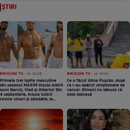
ȘTIRI
EMISIUNI TV
• la 10:28
EMISIUNI TV
• la 10:15
Primele trei ispite masculine
Ce a făcut Alina Pușcău, după
din sezonul MAXIM Insula Iubirii
ce i-au apărut simptomele de
sunt Narcis, Vlad și Alberto! Din
cancer. Nimeni nu bănuia că
4 septembrie, Insula Iubirii
este bolnavă
revine vineri și sâmbătă, la
Antena 1