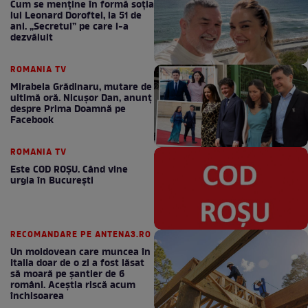
Cum se menţine în formă soţia
lui Leonard Doroftei, la 51 de
ani. „Secretul” pe care l-a
dezvăluit
ROMANIA TV
Mirabela Grădinaru, mutare de
ultimă oră. Nicuşor Dan, anunţ
despre Prima Doamnă pe
Facebook
ROMANIA TV
Este COD ROŞU. Când vine
urgia în Bucureşti
RECOMANDARE PE ANTENA3.RO
Un moldovean care muncea în
Italia doar de o zi a fost lăsat
să moară pe şantier de 6
români. Aceștia riscă acum
închisoarea