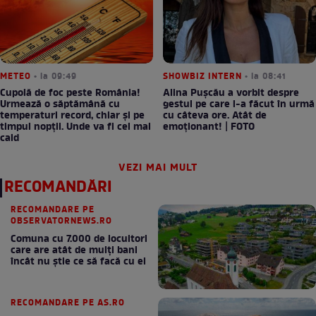
METEO
• la 09:49
SHOWBIZ INTERN
• la 08:41
Cupolă de foc peste România!
Alina Pușcău a vorbit despre
Urmează o săptămână cu
gestul pe care l-a făcut în urmă
temperaturi record, chiar și pe
cu câteva ore. Atât de
timpul nopții. Unde va fi cel mai
emoționant! | FOTO
cald
VEZI MAI MULT
RECOMANDĂRI
RECOMANDARE PE
OBSERVATORNEWS.RO
Comuna cu 7.000 de locuitori
care are atât de mulți bani
încât nu știe ce să facă cu ei
RECOMANDARE PE AS.RO