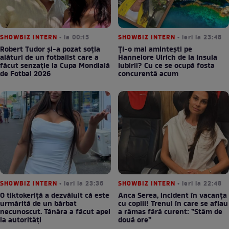
SHOWBIZ INTERN
• la 00:15
SHOWBIZ INTERN
• ieri la 23:48
Robert Tudor și-a pozat soția
Ți-o mai amintești pe
alături de un fotbalist care a
Hannelore Ulrich de la Insula
făcut senzație la Cupa Mondială
Iubirii? Cu ce se ocupă fosta
de Fotbal 2026
concurentă acum
SHOWBIZ INTERN
• ieri la 23:36
SHOWBIZ INTERN
• ieri la 22:48
O tiktokeriță a dezvăluit că este
Anca Serea, incident în vacanța
urmărită de un bărbat
cu copiii! Trenul în care se aflau
necunoscut. Tânăra a făcut apel
a rămas fără curent: ”Stăm de
la autorități
două ore”