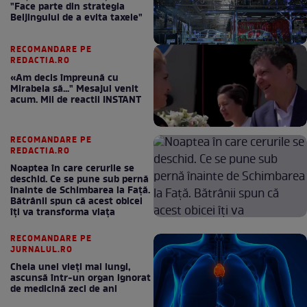
"Face parte din strategia
Beijingului de a evita taxele"
RECOMANDARE PE
REDACTIA.RO
«Am decis împreună cu
Mirabela să..." Mesajul venit
acum. Mii de reactii INSTANT
RECOMANDARE PE
REDACTIA.RO
Noaptea în care cerurile se
deschid. Ce se pune sub pernă
înainte de Schimbarea la Față.
Bătrânii spun că acest obicei
îți va transforma viața
RECOMANDARE PE
JURNALUL.RO
Cheia unei vieți mai lungi,
ascunsă într-un organ ignorat
de medicină zeci de ani