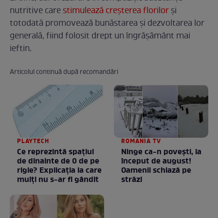
nutritive care
stimulează creșterea florilor
și
totodată promovează bunăstarea și dezvoltarea lor
generală, fiind folosit drept un îngrășământ mai
ieftin.
Articolul continuă după recomandări
PLAYTECH
ROMANIA TV
Ce reprezintă spaţiul
Ninge ca-n povești, la
de dinainte de 0 de pe
început de august!
rigle? Explicaţia la care
Oamenii schiază pe
mulţi nu s-ar fi gândit
străzi