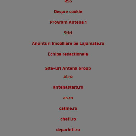
RSS
Despre cookie
Program Antena 1
Stiri
Anunturi imobiliare pe Lajumate.ro
Echipa redactionala
Site-uri Antena Group
a1.ro
antenastars.ro
as.ro
catine.ro
chefi.ro
deparinti.ro