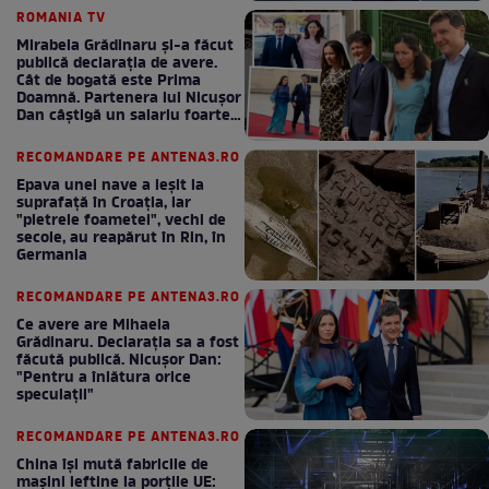
ROMANIA TV
Mirabela Grădinaru și-a făcut
publică declarația de avere.
Cât de bogată este Prima
Doamnă. Partenera lui Nicușor
Dan câștigă un salariu foarte
bun în fiecare lună!
RECOMANDARE PE ANTENA3.RO
Epava unei nave a ieșit la
suprafață în Croația, iar
"pietrele foametei", vechi de
secole, au reapărut în Rin, în
Germania
RECOMANDARE PE ANTENA3.RO
Ce avere are Mihaela
Grădinaru. Declarația sa a fost
făcută publică. Nicușor Dan:
"Pentru a înlătura orice
speculații"
RECOMANDARE PE ANTENA3.RO
China își mută fabricile de
mașini ieftine la porțile UE: