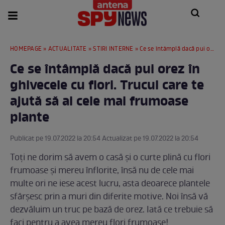
HOMEPAGE
»
ACTUALITATE
»
STIRI INTERNE
» Ce se întâmplă dacă pui orez în ghivecele cu flori. Trucul care te ajută să ai cele mai frumoase plante
Ce se întâmplă dacă pui orez în
ghivecele cu flori. Trucul care te
ajută să ai cele mai frumoase
plante
Publicat pe 19.07.2022 la 20:54 Actualizat pe 19.07.2022 la 20:54
Toți ne dorim să avem o casă și o curte plină cu flori
frumoase și mereu înflorite, însă nu de cele mai
multe ori ne iese acest lucru, asta deoarece plantele
sfârșesc prin a muri din diferite motive. Noi însă vă
dezvăluim un truc pe bază de orez. Iată ce trebuie să
faci pentru a avea mereu flori frumoase!