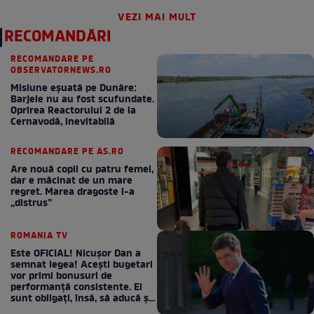
VEZI MAI MULT
RECOMANDĂRI
RECOMANDARE PE
OBSERVATORNEWS.RO
Misiune eșuată pe Dunăre:
Barjele nu au fost scufundate.
Oprirea Reactorului 2 de la
Cernavodă, inevitabilă
RECOMANDARE PE AS.RO
Are nouă copii cu patru femei,
dar e măcinat de un mare
regret. Marea dragoste l-a
„distrus”
ROMANIA TV
Este OFICIAL! Nicușor Dan a
semnat legea! Acești bugetari
vor primi bonusuri de
performanță consistente. Ei
sunt obligați, însă, să aducă și
bani la bugetul de stat