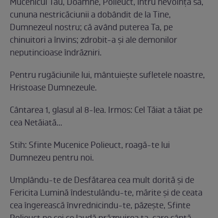
Mucenicul Tău, Doamne, Polieuct, întru nevoinţa sa,
cununa nestricăciunii a dobândit de la Tine,
Dumnezeul nostru; că având puterea Ta, pe
chinuitori a învins; zdrobit-a şi ale demonilor
neputincioase îndrăzniri.
Pentru rugăciunile lui, mântuieşte sufletele noastre,
Hristoase Dumnezeule.
Cântarea 1, glasul al 8-lea. Irmos: Cel Tăiat a tăiat pe
cea Netăiată...
Stih: Sfinte Mucenice Polieuct, roagă-te lui
Dumnezeu pentru noi.
Umplându-te de Desfătarea cea mult dorită şi de
Fericita Lumină îndestulându-te, mărite şi de ceata
cea îngerească învrednicindu-te, păzeşte, Sfinte