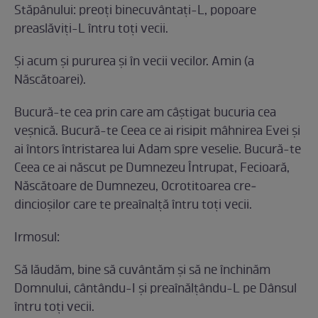
Stăpânului: preoţi binecuvântaţi-L, popoare
preaslăviţi-L întru toţi vecii.
Şi acum şi pururea şi în vecii vecilor. Amin (a
Născătoarei).
Bucură-te cea prin care am câştigat bucuria cea
veşnică. Bucură-te Ceea ce ai risipit mâhnirea Evei şi
ai întors întristarea lui Adam spre veselie. Bucură-te
Ceea ce ai născut pe Dumnezeu Întrupat, Fecioară,
Născătoare de Dumnezeu, Ocrotitoarea cre­
dincioşilor care te preaînalţă întru toţi vecii.
Irmosul:
Să lăudăm, bine să cuvântăm şi să ne închinăm
Domnului, cântându-I şi preaînălţându-L pe Dânsul
întru toţi vecii.