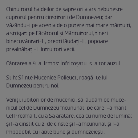
Chinuitorul haldeilor de şapte ori a ars nebuneşte
cuptorul pentru cinstitorii de Dumnezeu; dar
văzându-i pe aceştia de o putere mai mare mântuiţi,
a strigat: pe Făcătorul şi Mântuitorul, tineri
binecuvân­taţi-L, preoţi lăudaţi-L, popoare
preaînălţaţi-L întru toţi vecii.
Cântarea a 9-a. Irmos: Înfricoşatu-s-a tot auzul...
Stih: Sfinte Mucenice Polieuct, roagă-te lui
Dumnezeu pentru noi.
Veniţi, iubitorilor de muce­nici, să lăudăm pe muce­
nicul cel de Dumnezeu încu­nunat, pe care l-a mărit
Cel Preaînalt, cu a Sa arătare, cea cu nume de lumină;
şi l-a cinstit cu zi de cinste şi l-a încununat şi l-a
împodobit cu fapte bune şi dumnezeieşti.