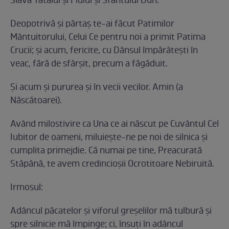
Slavă Tatălui şi Fiului şi Sfântului Duh.
Deopotrivă şi părtaş te-ai făcut Patimilor
Mântuitorului, Celui Ce pentru noi a primit Patima
Crucii; şi acum, fericite, cu Dânsul împărăteşti în
veac, fără de sfârşit, precum a făgăduit.
Şi acum şi pururea şi în vecii vecilor. Amin (a
Născătoarei).
Având milostivire ca Una ce ai născut pe Cuvântul Cel
Iubitor de oameni, miluieşte-ne pe noi de silnica şi
cumplita primejdie. Că numai pe tine, Preacurată
Stăpână, te avem credincioşii Ocrotitoare Nebiruită.
Irmosul:
Adâncul păcatelor şi viforul greşelilor mă tulbură şi
spre silnicie mă împinge; ci, însuţi în adâncul