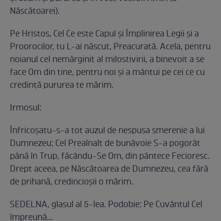
Născătoarei).
Pe Hristos, Cel Ce este Capul şi Împlinirea Legii şi a
Proorocilor, tu L-ai născut, Preacurată. Acela, pentru
noianul cel nemărginit al milostivirii, a binevoit a se
face Om din tine, pentru noi şi a mântui pe cei ce cu
credinţă pururea te mărim.
Irmosul:
Înfricoşatu-s-a tot auzul de nespusa smerenie a lui
Dumnezeu; Cel Preaînalt de bunăvoie S-a pogorât
până în Trup, făcându-Se Om, din pântece Fecioresc.
Drept aceea, pe Născătoarea de Dumnezeu, cea fără
de prihană, credincioşii o mărim.
SEDELNA, glasul al 5-lea. Podobie: Pe Cuvântul Cel
împreună...