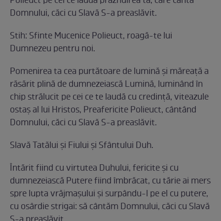
Polieuct pe cei ce laudă prăznuirea ta, care cântă
Domnului, căci cu Slavă S-a preaslăvit.
Stih: Sfinte Mucenice Polieuct, roagă-te lui
Dumnezeu pentru noi.
Pomenirea ta cea purtătoare de lumină şi măreaţă a
răsărit plină de dumnezeiască Lumină, luminând în
chip strălucit pe cei ce te laudă cu credinţă, viteazule
ostaş al lui Hristos, Preafericite Polieuct, cântând
Domnului, căci cu Slavă S-a preaslăvit.
Slavă Tatălui şi Fiului şi Sfântului Duh.
Întărit fiind cu virtutea Duhului, fericite şi cu
dumnezeiască Putere fiind îmbrăcat, cu tărie ai mers
spre lupta vrăjmaşului şi surpându-l pe el cu putere,
cu osârdie strigai: să cântăm Domnului, căci cu Slavă
S-a preaslăvit.