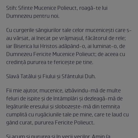
Stih: Sfinte Mucenice Polieuct, roagă-te lui
Dumnezeu pentru noi.
Cu curgerile sângiurilor tale celor muceniceşti care s-
au vărsat, ai înecat pe vrăjmaşul, făcătorul de rele;
iar Biserica lui Hristos adăpând-o, ai luminat-o, de
Dumnezeu Fericite Mucenice Polieuct; de aceea cu
credinţă pururea te fericeşte pe tine.
Slavă Tatălui şi Fiului şi Sfântului Duh.
Fii mie ajutor, mucenice, izbăvindu-mă de multe
feluri de ispite şi de întâmplări şi dezleagă-mă de
legăturile eresului şi slobozeşte-mă din temniţa
cumplită cu rugăciunile tale pe mine, care te laud cu
gând curat, pururea Fericite Polieuct.
Şi acum şi pururea şi în vecii vecilor. Amin (a