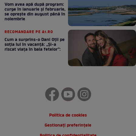
Vom avea apă după program:
curge în ianuarie și februarie,
se oprește din august până în
noiembrie
RECOMANDARE PE A1.RO
Cum a surprins-o Dani Oțil pe
soția lui în vacanță: „Și-a
riscat viața în baia fetelor”:
Politica de cookies
Gestionați preferințele
Politica de confidentialitate