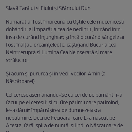
Slavă Tatălui şi Fiului şi Sfântului Duh.
Numărat ai fost împreună cu Oştile cele muceniceşti;
dobândit-ai Împărăţia cea de neclintit, intrând într-
însa de curând înjunghiat; şi încă picurând sângele ai
fost înălţat, preaînţelepte, câştigând Bucuria Cea
Neîntreruptă şi Lu­mina Cea Neînserată şi mare
strălucire.
Şi acum şi pururea şi în vecii vecilor. Amin (a
Născătoarei).
Cel ceresc asemănându-Se cu cei de pe pământ, i-a
făcut pe ei cereşti; şi cu fire pătimitoare pătimind,
le-a dăruit împărtă­şirea de dumnezeiasca
nepătimire. Deci pe Fecioara, care L-a născut pe
Acesta, fără ispită de nuntă, ştiind-o Născătoare de