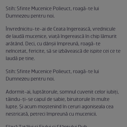
Stih: Sfinte Mucenice Polieuct, roagă-te lui
Dumnezeu pentru noi.
Învrednicitu-te-ai de Ceata îngerească, vrednicule
de laudă mucenice, viaţă îngerească în chip lămurit
arătând. Deci, cu dânşii împreună, roagă-te
neîncetat, fericite, să se izbăvească de ispite cei ce te
laudă pe tine.
Stih: Sfinte Mucenice Polieuct, roagă-te lui
Dumnezeu pentru noi.
Adormit-ai, luptătorule, somnul cuvenit celor iubiţi,
tăindu-ţi-se capul de sabie, biruitorule în multe
lupte. Şi acum moştenind în ceruri agoniseala cea
nestricată, petreci împreună cu mucenicii.