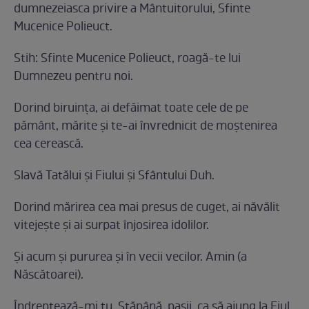
dumnezeiasca privire a Mântuitorului, Sfinte
Mucenice Polieuct.
Stih: Sfinte Mucenice Polieuct, roagă-te lui
Dumnezeu pentru noi.
Dorind biruinţa, ai defăimat toate cele de pe
pământ, mărite şi te-ai învrednicit de moştenirea
cea cerească.
Slavă Tatălui şi Fiului şi Sfântului Duh.
Dorind mărirea cea mai presus de cuget, ai năvălit
vitejeşte şi ai surpat înjosirea idolilor.
Şi acum şi pururea şi în vecii vecilor. Amin (a
Născătoarei).
Îndreptează-mi tu, Stăpână, paşii, ca să ajung la Fiul