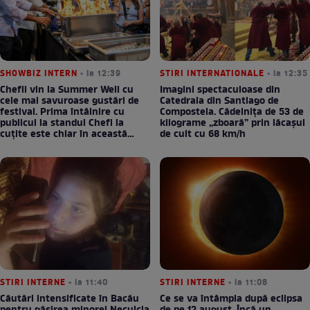
SHOWBIZ INTERN
• la 12:39
STIRI INTERNATIONALE
• la 12:35
Chefii vin la Summer Well cu
Imagini spectaculoase din
cele mai savuroase gustări de
Catedrala din Santiago de
festival. Prima întâlnire cu
Compostela. Cădelnița de 53 de
publicul la standul Chefi la
kilograme „zboară” prin lăcașul
cuțite este chiar în această
de cult cu 68 km/h
seară!
STIRI INTERNE
• la 11:40
STIRI INTERNE
• la 11:08
Căutări intensificate în Bacău
Ce se va întâmpla după eclipsa