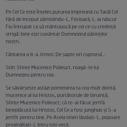
Pe Cel Ce este Înţeles pururea împreună cu Tatăl Cel
fără de început zămislindu-L, Fecioară, L-ai născut
Fiu Întrupat ca să mântuiască pe cei ce cu credinţă
strigă: bine eşti cuvântat Dumnezeul părinţilor
noştri.
Cântarea a 8-a. Irmos: De şapte ori cuptorul...
Stih: Sfinte Mucenice Polieuct, roagă-te lui
Dumnezeu pentru noi.
Se săvârşeşte astăzi pome­nirea ta cea mult dorită,
mucenice al lui Hristos, purtătorule de biruinţă,
Sfinte Mucenice Polieuct; că te-ai făcut jertfă
bineplăcută lui Hristos, Cel Ce a fost junghiat şi S-a
jertfit pentru tine. Pe Acela tineri lăudaţi-L, popoare
preaînălţaţi-L întru toţi vecii.