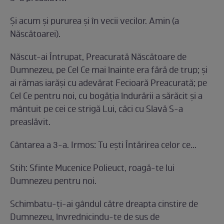
Şi acum şi pururea şi în vecii vecilor. Amin (a
Născătoarei).
Născut-ai Întrupat, Preacurată Născătoare de
Dumnezeu, pe Cel Ce mai înainte era fără de trup; şi
ai rămas iarăşi cu adevărat Fecioară Preacurată; pe
Cel Ce pentru noi, cu bogăţia îndurării a sărăcit şi a
mântuit pe cei ce strigă Lui, căci cu Slavă S-a
preaslăvit.
Cântarea a 3-a. Irmos: Tu eşti Întărirea celor ce...
Stih: Sfinte Mucenice Polieuct, roagă-te lui
Dumnezeu pentru noi.
Schimbatu-ţi-ai gândul către dreapta cinstire de
Dumnezeu, învrednicindu-te de sus de