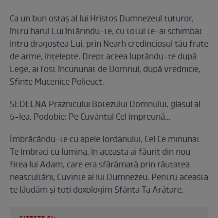
Ca un bun ostaş al lui Hristos Dumnezeul tuturor,
întru harul Lui întărindu-te, cu totul te-ai schimbat
întru dragostea Lui, prin Nearh credinciosul tău frate
de arme, înţelepte. Drept aceea luptându-te după
Lege, ai fost încununat de Domnul, după vrednicie,
Sfinte Mucenice Polieuct.
SEDELNA Praznicului Botezului Domnului, glasul al
5-lea. Podobie: Pe Cuvântul Cel împreună...
Îmbrăcându-te cu apele Iordanului, Cel Ce minunat
Te îmbraci cu lumina, în aceasta ai făurit din nou
firea lui Adam, care era sfărâmată prin răutatea
neascultării, Cuvinte al lui Dumnezeu. Pentru aceasta
te lăudăm şi toţi doxologim Sfânta Ta Arătare.