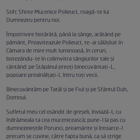
Stih: Sfinte Mucenice Polieuct, roagă-te lui
Dumnezeu pentru noi.
Împotrivire hotărâtă, până la sânge, arătând pe
pământ, Preaviteazule Polieuct, te-ai sălăşluit în
Cămara de mire mult luminoasă, în ceruri,
botezându-te în colimvitra sângiurilor tale şi
cântând: pe Stăpânul preoţi binecuvântaţi-L,
popoare preaînălţaţi-L întru toţi vecii.
Binecuvântăm pe Tatăl şi pe Fiul şi pe Sfântul Duh,
Domnul.
Sufletul meu cel osândit de greşeli, înviază-L cu
îndrăzneala ta cea mucenicească; pune-l la pas cu
dumnezeieştile Porunci, preamărite şi întoarce-l
precum se cuvine, către fapta bună, ca să strige