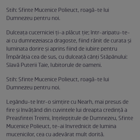
Stih: Sfinte Mucenice Polieuct, roagă-te lui
Dumnezeu pentru noi.
Dulceaţa cucerniciei ţi-a plăcut ţie; într-aripatu-te-
ai cu dumnezeiasca dragoste, fiind rănit de curata şi
luminata dorire şi aprins fiind de iubire pentru
Împărăţia cea de sus, cu dulceaţă cânţi Stăpânului:
Slavă Puterii Taie, Iubitorule de oameni.
Stih: Sfinte Mucenice Polieuct, roagă-te lui
Dumnezeu pentru noi.
Legându-te într-o simţire cu Nearh, mai presus de
fire şi învăţând din cuvintele lui dreapta credinţă a
Preasfintei Treimi, înţelepţitule de Dumnezeu, Sfinte
Mucenice Polieuct, te-ai învrednicit de lumina
muceni­cilor, cea cu adevărat mult dorită.