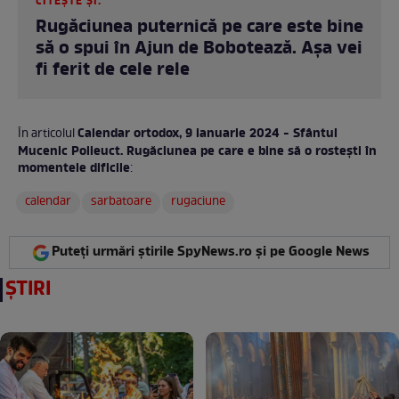
CITEȘTE ȘI:
Rugăciunea puternică pe care este bine
să o spui în Ajun de Bobotează. Așa vei
fi ferit de cele rele
Calendar ortodox, 9 ianuarie 2024 - Sfântul
În articolul
Mucenic Polieuct. Rugăciunea pe care e bine să o rostești în
momentele dificile
:
calendar
sarbatoare
rugaciune
Puteți urmări știrile SpyNews.ro și pe Google News
ȘTIRI