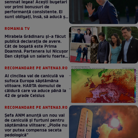
semnat legea! Acești bugetari
vor primi bonusuri de
performanță consistente. Ei
sunt obligați, însă, să aducă și
bani la bugetul de stat
ROMANIA TV
Mirabela Grădinaru și-a făcut
publică declarația de avere.
Cât de bogată este Prima
Doamnă. Partenera lui Nicușor
Dan câștigă un salariu foarte
bun în fiecare lună!
RECOMANDARE PE ANTENA3.RO
Al cincilea val de caniculă va
sufoca Europa săptămâna
viitoare. HARTA domului de
căldură care va aduce până la
42 de grade Celsius
RECOMANDARE PE ANTENA3.RO
Șefa ANM anunță un nou val
de caniculă și furtuni pentru
săptămâna viitoare: „Ploile nu
vor putea compensa seceta
pedologică”