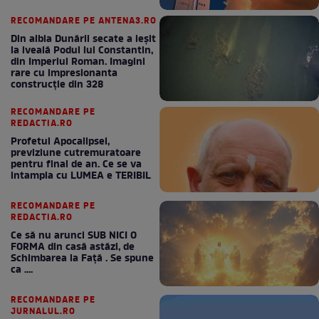
RECOMANDARE PE ANTENA3.RO
Din albia Dunării secate a ieșit
la iveală Podul lui Constantin,
din Imperiul Roman. Imagini
rare cu impresionanta
construcție din 328
RECOMANDARE PE
REDACTIA.RO
Profetul Apocalipsei,
previziune cutremuratoare
pentru final de an. Ce se va
intampla cu LUMEA e TERIBIL
RECOMANDARE PE
REDACTIA.RO
Ce să nu arunci SUB NICI O
FORMA din casă astăzi, de
Schimbarea la Față . Se spune
ca ....
RECOMANDARE PE
JURNALUL.RO