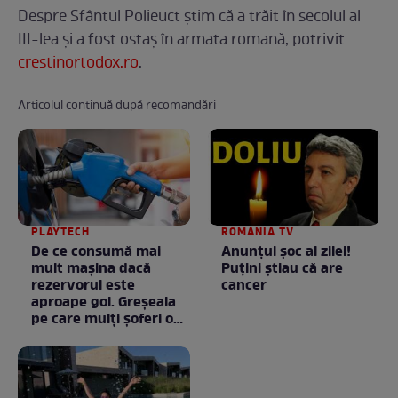
Despre Sfântul Polieuct știm că a trăit în secolul al
III-lea şi a fost ostaș în armata romană, potrivit
crestinortodox.ro
.
Articolul continuă după recomandări
PLAYTECH
ROMANIA TV
De ce consumă mai
Anunţul şoc al zilei!
mult mașina dacă
Puţini ştiau că are
rezervorul este
cancer
aproape gol. Greșeala
pe care mulți șoferi o
fac fără să știe