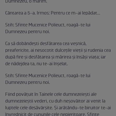
Dumnezeu, o mărim.
Cântarea a 5-a. Irmos: Pentru ce m-ai lepădat...
Stih: Sfinte Mucenice Polieuct, roagă-te lui
Dumnezeu pentru noi.
Ca să dobândeşti desfătarea cea veşnică,
preafericite, ai nesocotit dulceţile vieţii şi rudenia cea
după fire şi desfătarea şi mărirea şi însăşi viaţa; iar
de nădejdea ta, nu te-ai înşelat.
Stih: Sfinte Mucenice Polieuct, roagă-te lui
Dumnezeu pentru noi.
Fiind povăţuit în Tainele cele dumnezeieşti ale
dumnezeieştii vederi, cu duh neşovăitor ai venit la
luptele cele desăvârşite. Şi arătându-te biruitor te-ai
învrednicit de cununile cele nepieritoare, Sfinte