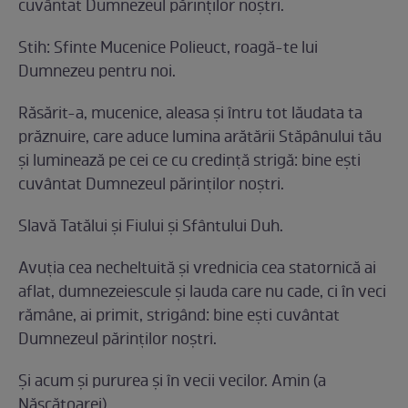
cuvântat Dumnezeul părinţilor noştri.
Stih: Sfinte Mucenice Polieuct, roagă-te lui
Dumnezeu pentru noi.
Răsărit-a, mucenice, aleasa şi întru tot lăudata ta
prăznuire, care aduce lumina arătării Stăpânului tău
şi luminează pe cei ce cu credinţă strigă: bine eşti
cuvântat Dumnezeul părinţilor noştri.
Slavă Tatălui şi Fiului şi Sfântului Duh.
Avuţia cea necheltuită şi vrednicia cea statornică ai
aflat, dumnezeiescule şi lauda care nu cade, ci în veci
rămâne, ai primit, strigând: bine eşti cuvântat
Dumnezeul părinţilor noştri.
Şi acum şi pururea şi în vecii vecilor. Amin (a
Născătoarei).