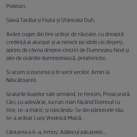
Polieuct.
Slavă Tatălui şi Fiului şi Sfântului Duh.
Avânt cuget din fire urâtor de răutate, cu dreaptă
credinţă ai alungat şi ai nimicit pe idolii cei deşerţi,
aprins de râvna dreptei cinstiri de Dumnezeu fiind şi
plin de osârdie dumnezeiască, preafericite.
Şi acum şi pururea şi în vecii vecilor. Amin (a
Născătoarei).
Graiurile buzelor tale urmând, te fericim, Preacurată.
Căci, cu adevărat, lucruri mari făcând Domnul cu
tine, te-a mărit; şi născându-Se din pântecele tău,
te-a arătat Luişi Vrednică Maică.
Cântarea a 6-a. Irmos: Adâncul păcatelor...