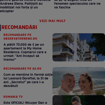
pentru găsirea minorei Neculcia
de pe 12 august. Încă un
Andreea Elena. Polițiștii au
fenomen spectaculos care ne
mobilizat noi forțe și un
va fascina
elicopter
VEZI MAI MULT
RECOMANDĂRI
RECOMANDARE PE
OBSERVATORNEWS.RO
A plătit 75.000 de € pe un
apartament la My Home
Residence. Coşmarul care a
urmat: "Am început să
tremur"
RECOMANDARE PE AS.RO
Cum se menţine în formă soţia
lui Leonard Doroftei, la 51 de
ani. „Secretul” pe care l-a
dezvăluit
ROMANIA TV
Este OFICIAL! Nicușor Dan a