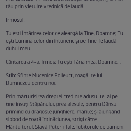
tău prin vieţuire vrednică de laudă.
Irmosul:
Tu eşti Întărirea celor ce aleargă la Tine, Doamne; Tu
eşti Lumina celor din întuneric şi pe Tine Te laudă
duhul meu.
Cântarea a 4-a. Irmos: Tu eşti Tăria mea, Doamne...
Stih: Sfinte Mucenice Polieuct, roagă-te lui
Dumnezeu pentru noi.
Prin mărturisirea dreptei credinţe adusu-te-ai pe
tine însuţi Stăpânului, prea alesule, pentru Dânsul
primind cu dragoste junghiere, mărite; şi ajungând
slobod de toată întinăciunea, strigi către
Mântuitorul: Slavă Puterii Tale, Iubitorule de oameni.