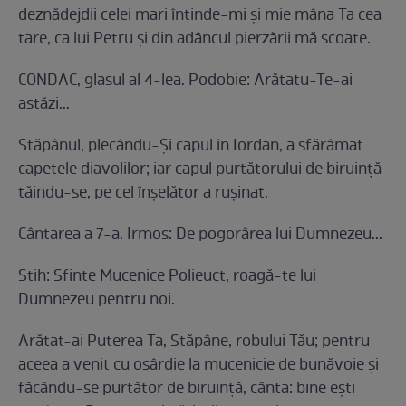
deznădejdii celei mari întinde-mi şi mie mâna Ta cea
tare, ca lui Petru şi din adâncul pierzării mă scoate.
CONDAC, glasul al 4-lea. Podobie: Arătatu-Te-ai
astăzi...
Stăpânul, plecându-Şi capul în Iordan, a sfărâmat
capetele diavolilor; iar capul purtătorului de biruinţă
tăindu-se, pe cel înşelător a ruşinat.
Cântarea a 7-a. Irmos: De pogorârea lui Dumnezeu...
Stih: Sfinte Mucenice Polieuct, roagă-te lui
Dumnezeu pentru noi.
Arătat-ai Puterea Ta, Stăpâne, robului Tău; pentru
aceea a venit cu osârdie la mucenicie de bunăvoie şi
făcându-se purtător de biruinţă, cânta: bine eşti