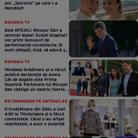
ani. „Secretul” pe care l-a
dezvăluit
ROMANIA TV
Este OFICIAL! Nicușor Dan a
semnat legea! Acești bugetari
vor primi bonusuri de
performanță consistente. Ei
sunt obligați, însă, să aducă și
bani la bugetul de stat
ROMANIA TV
Mirabela Grădinaru și-a făcut
publică declarația de avere.
Cât de bogată este Prima
Doamnă. Partenera lui Nicușor
Dan câștigă un salariu foarte
bun în fiecare lună!
RECOMANDARE PE ANTENA3.RO
O învățătoare din Sibiu a luat
4,90 la Titularizare și a făcut
contestație. Când s-au afișat
rezultatele, a avut o surpriză