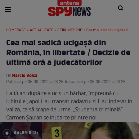
HOMEPAGE
»
ACTUALITATE
»
STIRI INTERNE
» Cea mai sadică ucigașă din România, în libertate / Decizie de ultimă oră a judecătorilor
Cea mai sadică ucigașă din
România, în libertate / Decizie de
ultimă oră a judecătorilor
Narcis Voica
De
.
Publicat pe 06.08.2022 la 23:26 Actualizat pe 06.08.2022 la 23:26
La 13 ani după ce a ucis un bărbat, împreună cu
iubitul ei, apoi i-au tranșat cadavrul și l-au îndesat în
valiză, ca să scape de urme, „Studenta criminală”
Carmen Șatran se întoarce printre noi.
GALERIE (2)