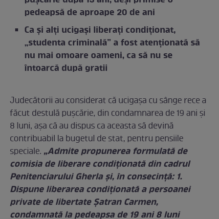
pușcărie după 13 ani, deși primise o
pedeapsă de aproape 20 de ani
Ca și alți ucigași liberați condiționat,
„studenta criminală” a fost atenționată să
nu mai omoare oameni, ca să nu se
întoarcă după gratii
Judecătorii au considerat că ucigașa cu sânge rece a
făcut destulă pușcărie, din condamnarea de 19 ani și
8 luni, așa că au dispus ca aceasta să devină
contribuabil la bugetul de stat, pentru pensiile
„Admite propunerea formulată de
speciale.
comisia de liberare condiţionată din cadrul
Penitenciarului Gherla şi, în consecinţă: 1.
Dispune liberarea condiţionată a persoanei
private de libertate Șatran Carmen,
condamnată la pedeapsa de 19 ani 8 luni