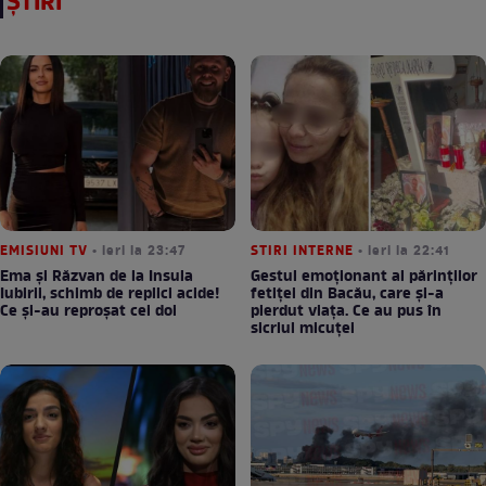
ȘTIRI
EMISIUNI TV
• ieri la 23:47
STIRI INTERNE
• ieri la 22:41
Ema și Răzvan de la Insula
Gestul emoționant al părinților
Iubirii, schimb de replici acide!
fetiței din Bacău, care și-a
Ce și-au reproșat cei doi
pierdut viața. Ce au pus în
sicriul micuței