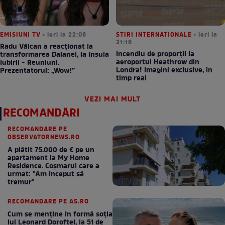
EMISIUNI TV
• ieri la 22:06
STIRI INTERNATIONALE
• ieri la
21:16
Radu Vâlcan a reacționat la
Incendiu de proporții la
transformarea Daianei, la Insula
aeroportul Heathrow din
Iubirii - Reuniuni.
Londra! Imagini exclusive, în
Prezentatorul: „Wow!”
timp real
VEZI MAI MULT
RECOMANDĂRI
RECOMANDARE PE
OBSERVATORNEWS.RO
A plătit 75.000 de € pe un
apartament la My Home
Residence. Coşmarul care a
urmat: "Am început să
tremur"
RECOMANDARE PE AS.RO
Cum se menţine în formă soţia
lui Leonard Doroftei, la 51 de