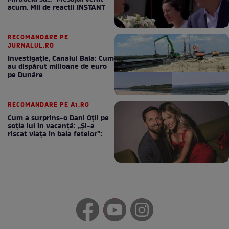
acum. Mii de reactii INSTANT
RECOMANDARE PE
JURNALUL.RO
Investigație, Canalul Bala: Cum
au dispărut milioane de euro
pe Dunăre
RECOMANDARE PE A1.RO
Cum a surprins-o Dani Oțil pe
soția lui în vacanță: „Și-a
riscat viața în baia fetelor”: