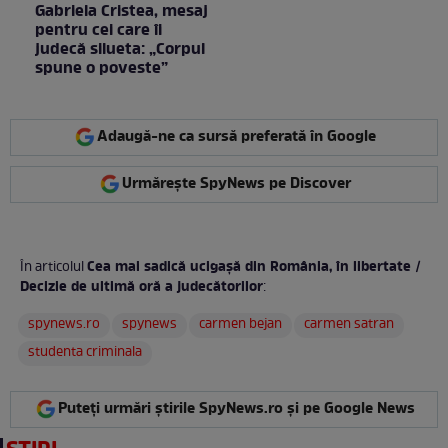
Gabriela Cristea, mesaj
pentru cei care îi
judecă silueta: „Corpul
spune o poveste”
Adaugă-ne ca sursă preferată în Google
Urmărește SpyNews pe Discover
Cea mai sadică ucigașă din România, în libertate /
În articolul
Decizie de ultimă oră a judecătorilor
:
spynews.ro
spynews
carmen bejan
carmen satran
studenta criminala
Puteți urmări știrile SpyNews.ro și pe Google News