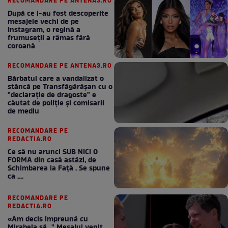
RECOMANDARE PE ANTENA3.RO
După ce i-au fost descoperite
mesajele vechi de pe
Instagram, o regină a
frumuseții a rămas fără
coroană
RECOMANDARE PE ANTENA3.RO
Bărbatul care a vandalizat o
stâncă pe Transfăgărășan cu o
"declaraţie de dragoste" e
căutat de poliție și comisarii
de mediu
RECOMANDARE PE
REDACTIA.RO
Ce să nu arunci SUB NICI O
FORMA din casă astăzi, de
Schimbarea la Față . Se spune
ca ....
RECOMANDARE PE
REDACTIA.RO
«Am decis împreună cu
Mirabela să..." Mesajul venit