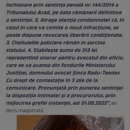
închisoare prin sentinţa penală nr. 144/2014 a
Tribunalului Arad, pe data rămânerii definitive
a sentinţei. 2. Atrage atenţia condamnatei că, în
cazul în care va comite o nouă infracţiune, se
poate dispune revocarea liberării condiţionate.
3. Cheltuielile judiciare rămân în sarcina
statului. 4. Stabileşte suma de 313 lei
reprezentînd onorar pentru avocatul din oficiu,
care se va avansa din fondurile Ministerului
Justiţiei, domnului avocat Şinca Radu-Teodor.
Cu drept de contestaţie în 3 zile de la
comunicare. Pronunţată prin punerea sentinţei
la dispoziţia intimatei şi a procurorului, prin
mijlocirea grefei instanţei, azi 01.08.2022”,
au
decis magistrații.