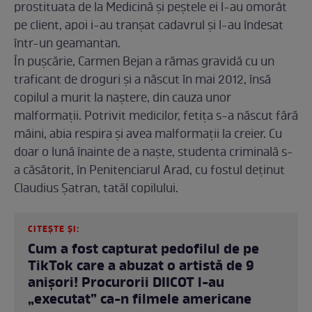
prostituata de la Medicină și peștele ei l-au omorât
pe client, apoi i-au tranșat cadavrul și l-au îndesat
într-un geamantan.
În pușcărie, Carmen Bejan a rămas gravidă cu un
traficant de droguri și a născut în mai 2012, însă
copilul a murit la naştere, din cauza unor
malformaţii. Potrivit medicilor, fetiţa s-a născut fără
mâini, abia respira şi avea malformaţii la creier. Cu
doar o lună înainte de a naşte, studenta criminală s-
a căsătorit, în Penitenciarul Arad, cu fostul deţinut
Claudius Şatran, tatăl copilului.
CITEȘTE ȘI:
Cum a fost capturat pedofilul de pe
TikTok care a abuzat o artistă de 9
anișori! Procurorii DIICOT l-au
„executat” ca-n filmele americane