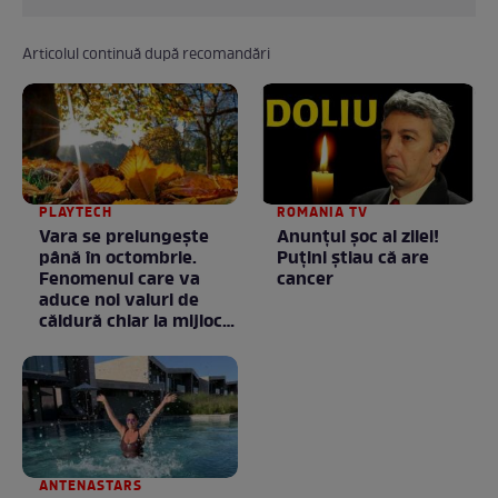
Articolul continuă după recomandări
PLAYTECH
ROMANIA TV
Vara se prelungeşte
Anunţul şoc al zilei!
până în octombrie.
Puţini ştiau că are
Fenomenul care va
cancer
aduce noi valuri de
căldură chiar la mijlocul
toamnei
ANTENASTARS