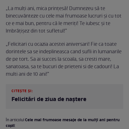
„La mulți ani, mica prințesă! Dumnezeu să te
binecuvânteze cu cele mai frumoase lucruri și cu tot
ce e mai bun, pentru că le meriți! Te iubesc și te
îmbrățișez din tot sufletul!”
„Felicitari cu ocazia acestei aniversari! Fie ca toate
dorintele sa se indeplineasca cand sufli in lumanarile
de pe tort. Sa ai succes la scoala, sa cresti mare,
sanatoasa, sa te bucuri de prieteni si de cadouri! La
multi ani de 10 ani!”
CITEȘTE ȘI:
Felicitări de ziua de naștere
Cele mai frumoase mesaje de la mulți ani pentru
În articolul
copii
: