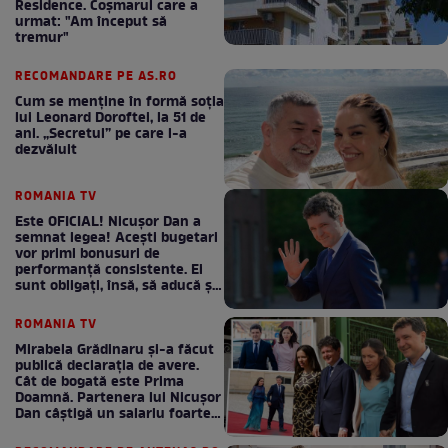
Residence. Coşmarul care a
urmat: "Am început să
tremur"
RECOMANDARE PE AS.RO
Cum se menţine în formă soţia
lui Leonard Doroftei, la 51 de
ani. „Secretul” pe care l-a
dezvăluit
ROMANIA TV
Este OFICIAL! Nicușor Dan a
semnat legea! Acești bugetari
vor primi bonusuri de
performanță consistente. Ei
sunt obligați, însă, să aducă și
bani la bugetul de stat
ROMANIA TV
Mirabela Grădinaru și-a făcut
publică declarația de avere.
Cât de bogată este Prima
Doamnă. Partenera lui Nicușor
Dan câștigă un salariu foarte
bun în fiecare lună!