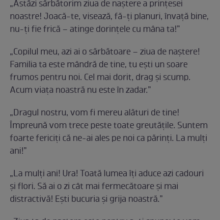
„Astăzi sărbătorim ziua de naștere a prințesei
noastre! Joacă-te, visează, fă-ți planuri, învață bine,
nu-ți fie frică – atinge dorințele cu mâna ta!”
„Copilul meu, azi ai o sărbătoare – ziua de naștere!
Familia ta este mândră de tine, tu ești un soare
frumos pentru noi. Cel mai dorit, drag și scump.
Acum viața noastră nu este în zadar.”
„Dragul nostru, vom fi mereu alături de tine!
Împreună vom trece peste toate greutățile. Suntem
foarte fericiți că ne-ai ales pe noi ca părinți. La mulți
ani!”
„La mulți ani! Ura! Toată lumea îți aduce azi cadouri
și flori. Să ai o zi cât mai fermecătoare și mai
distractivă! Ești bucuria și grija noastră.”