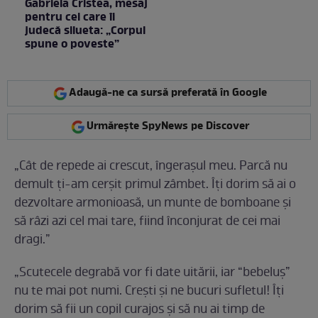
Gabriela Cristea, mesaj
pentru cei care îi
judecă silueta: „Corpul
spune o poveste”
Adaugă-ne ca sursă preferată în Google
Urmărește SpyNews pe Discover
„Cât de repede ai crescut, îngerașul meu. Parcă nu
demult ți-am cerșit primul zâmbet. Îți dorim să ai o
dezvoltare armonioasă, un munte de bomboane și
să râzi azi cel mai tare, fiind înconjurat de cei mai
dragi.”
„Scutecele degrabă vor fi date uitării, iar “bebeluș”
nu te mai pot numi. Crești și ne bucuri sufletul! Îți
dorim să fii un copil curajos și să nu ai timp de