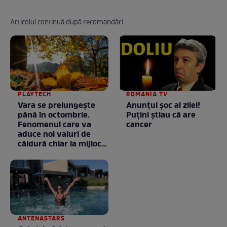
Articolul continuă după recomandări
PLAYTECH
ROMANIA TV
Vara se prelungeşte
Anunţul şoc al zilei!
până în octombrie.
Puţini ştiau că are
Fenomenul care va
cancer
aduce noi valuri de
căldură chiar la mijlocul
toamnei
ANTENASTARS