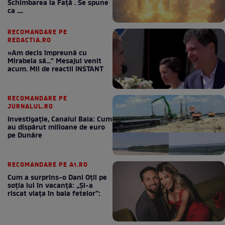
Schimbarea la Față . Se spune
ca ....
RECOMANDARE PE
REDACTIA.RO
«Am decis împreună cu
Mirabela să..." Mesajul venit
acum. Mii de reactii INSTANT
RECOMANDARE PE
JURNALUL.RO
Investigație, Canalul Bala: Cum
au dispărut milioane de euro
pe Dunăre
RECOMANDARE PE A1.RO
Cum a surprins-o Dani Oțil pe
soția lui în vacanță: „Și-a
riscat viața în baia fetelor”: