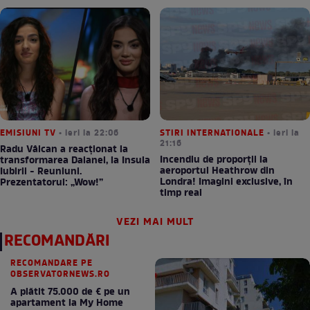
EMISIUNI TV
• ieri la 22:06
STIRI INTERNATIONALE
• ieri la
21:16
Radu Vâlcan a reacționat la
Incendiu de proporții la
transformarea Daianei, la Insula
aeroportul Heathrow din
Iubirii - Reuniuni.
Londra! Imagini exclusive, în
Prezentatorul: „Wow!”
timp real
VEZI MAI MULT
RECOMANDĂRI
RECOMANDARE PE
OBSERVATORNEWS.RO
A plătit 75.000 de € pe un
apartament la My Home