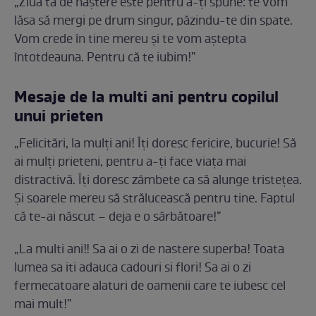
„Ziua ta de naștere este pentru a-ți spune: te vom
lăsa să mergi pe drum singur, păzindu-te din spate.
Vom crede în tine mereu și te vom aștepta
întotdeauna. Pentru că te iubim!”
Mesaje de la multi ani pentru copilul
unui prieten
„Felicitări, la mulți ani! Îți doresc fericire, bucurie! Să
ai mulți prieteni, pentru a-ți face viața mai
distractivă. Îți doresc zâmbete ca să alunge tristețea.
Și soarele mereu să strălucească pentru tine. Faptul
că te-ai născut – deja e o sărbătoare!”
„La multi ani!! Sa ai o zi de nastere superba! Toata
lumea sa iti adauca cadouri si flori! Sa ai o zi
fermecatoare alaturi de oamenii care te iubesc cel
mai mult!”