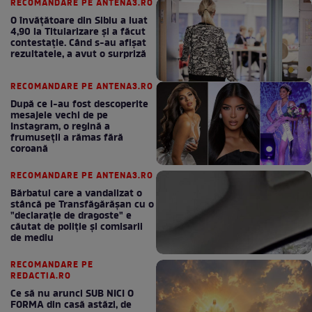
RECOMANDARE PE ANTENA3.RO
O învățătoare din Sibiu a luat
4,90 la Titularizare și a făcut
contestație. Când s-au afișat
rezultatele, a avut o surpriză
RECOMANDARE PE ANTENA3.RO
După ce i-au fost descoperite
mesajele vechi de pe
Instagram, o regină a
frumuseții a rămas fără
coroană
RECOMANDARE PE ANTENA3.RO
Bărbatul care a vandalizat o
stâncă pe Transfăgărășan cu o
"declaraţie de dragoste" e
căutat de poliție și comisarii
de mediu
RECOMANDARE PE
REDACTIA.RO
Ce să nu arunci SUB NICI O
FORMA din casă astăzi, de