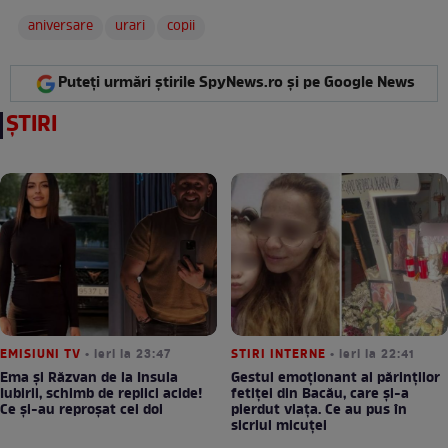
aniversare
urari
copii
Puteți urmări știrile SpyNews.ro și pe Google News
ȘTIRI
EMISIUNI TV
• ieri la 23:47
STIRI INTERNE
• ieri la 22:41
Ema și Răzvan de la Insula
Gestul emoționant al părinților
Iubirii, schimb de replici acide!
fetiței din Bacău, care și-a
Ce și-au reproșat cei doi
pierdut viața. Ce au pus în
sicriul micuței