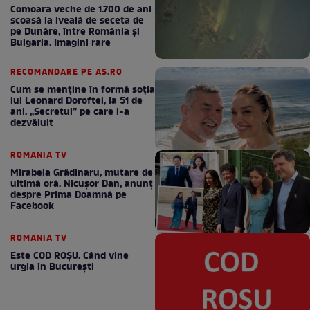
Comoara veche de 1.700 de ani
scoasă la iveală de seceta de
pe Dunăre, între România şi
Bulgaria. Imagini rare
RECOMANDARE PE AS.RO
Cum se menţine în formă soţia
lui Leonard Doroftei, la 51 de
ani. „Secretul” pe care l-a
dezvăluit
ROMANIA TV
Mirabela Grădinaru, mutare de
ultimă oră. Nicuşor Dan, anunţ
despre Prima Doamnă pe
Facebook
ROMANIA TV
Este COD ROŞU. Când vine
urgia în Bucureşti