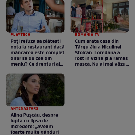
PLAYTECH
ROMANIA TV
Poți refuza să plătești
Cum arată casa din
nota la restaurant dacă
Târgu Jiu a Niculinei
mâncarea este complet
Stoican. Loredana a
diferită de cea din
fost în vizită și a rămas
meniu? Ce drepturi ai
mască. Nu ai mai văzut
ca client
la nimeni așa ceva:
Fără cuvinte / VIDEO
ANTENASTARS
Alina Pușcău, despre
lupta cu lipsa de
încredere: „Aveam
foarte multe gânduri