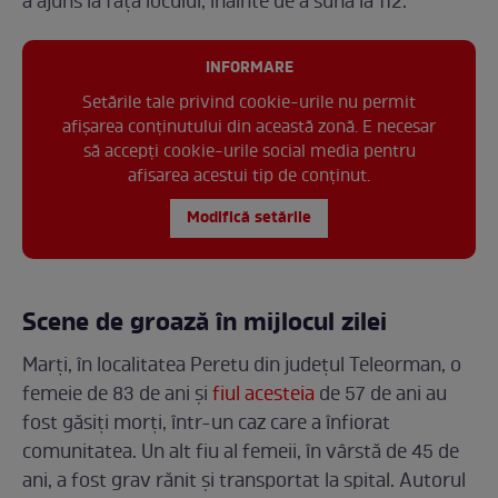
a ajuns la fața locului, înainte de a suna la 112.
INFORMARE
Setările tale privind cookie-urile nu permit
afișarea conținutului din această zonă. E necesar
să accepți cookie-urile social media pentru
afisarea acestui tip de conținut.
Modifică setările
Scene de groază în mijlocul zilei
Marți, în localitatea Peretu din județul Teleorman, o
femeie de 83 de ani și
fiul acesteia
de 57 de ani au
fost găsiți morți, într-un caz care a înfiorat
comunitatea. Un alt fiu al femeii, în vârstă de 45 de
ani, a fost grav rănit și transportat la spital. Autorul