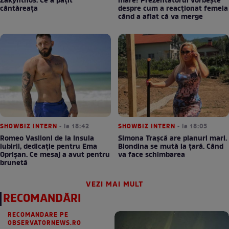
Zakynthos. Ce a pățit
mare! Prezentatorul vorbește
cântăreața
despre cum a reacționat femeia
când a aflat că va merge
SHOWBIZ INTERN
• la 18:42
SHOWBIZ INTERN
• la 18:05
Romeo Vasiloni de la Insula
Simona Trașcă are planuri mari.
iubirii, dedicație pentru Ema
Blondina se mută la țară. Când
Oprișan. Ce mesaj a avut pentru
va face schimbarea
brunetă
VEZI MAI MULT
RECOMANDĂRI
RECOMANDARE PE
OBSERVATORNEWS.RO