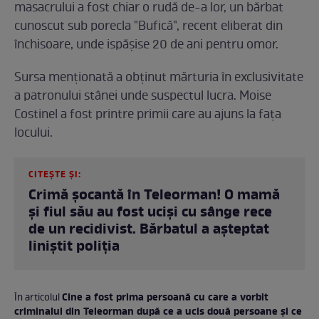
masacrului a fost chiar o rudă de-a lor, un bărbat
cunoscut sub porecla "Bufică", recent eliberat din
închisoare, unde ispășise 20 de ani pentru omor.
Sursa menționată a obținut mărturia în exclusivitate
a patronului stânei unde suspectul lucra. Moise
Costinel a fost printre primii care au ajuns la fața
locului.
CITEȘTE ȘI:
Crimă șocantă în Teleorman! O mamă
și fiul său au fost uciși cu sânge rece
de un recidivist. Bărbatul a așteptat
liniștit poliția
Cine a fost prima persoană cu care a vorbit
În articolul
criminalul din Teleorman după ce a ucis două persoane și ce