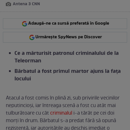
Antena 3 CNN
Adaugă-ne ca sursă preferată în Google
Urmărește SpyNews pe Discover
Ce a mărturisit patronul criminalului de la
Teleorman
Bărbatul a fost primul martor ajuns la fața
locului
Atacul a fost comis în plină zi, sub privirile vecinilor
neputincioși, iar întreaga scenă a fost cu atât mai
tulburătoare cu cât
criminalul
i-a târât pe cei doi
morți în drum. Bărbatul s-a predat fără să opună
rezistență, iar autoritățile au deschis imediat o