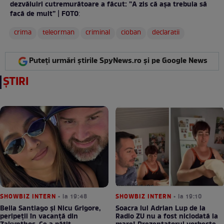
dezvăluiri cutremurătoare a făcut: ”A zis că așa trebuia să
facă de mult” | FOTO
:
crima
teleorman
criminal
cioban
declaratii
Puteți urmări știrile SpyNews.ro și pe Google News
ȘTIRI
SHOWBIZ INTERN
• la 19:48
SHOWBIZ INTERN
• la 19:10
Bella Santiago și Nicu Grigore,
Soacra lui Adrian Lup de la
peripeții în vacanță din
Radio ZU nu a fost niciodată la