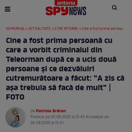
HOMEPAGE
»
ACTUALITATE
»
STIRI INTERNE
» Cine a fost prima persoană cu care a vorbit criminalul din Teleorman după ce a ucis două persoane și ce dezvăluiri cutremurătoare a făcut: ”A zis că așa trebuia să facă de mult” | FOTO
Cine a fost prima persoană cu
care a vorbit criminalul din
Teleorman după ce a ucis două
persoane și ce dezvăluiri
cutremurătoare a făcut: ”A zis că
așa trebuia să facă de mult” |
FOTO
Patrisia Brătan
De
.
Publicat pe 05.08.2025 la 15:43 Actualizat pe
05.08.2025 la 15:51