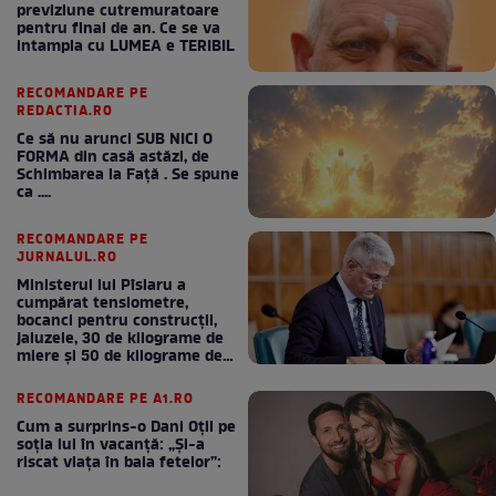
previziune cutremuratoare
pentru final de an. Ce se va
intampla cu LUMEA e TERIBIL
RECOMANDARE PE
REDACTIA.RO
Ce să nu arunci SUB NICI O
FORMA din casă astăzi, de
Schimbarea la Față . Se spune
ca ....
RECOMANDARE PE
JURNALUL.RO
Ministerul lui Pîslaru a
cumpărat tensiometre,
bocanci pentru construcții,
jaluzele, 30 de kilograme de
miere și 50 de kilograme de
cafea
RECOMANDARE PE A1.RO
Cum a surprins-o Dani Oțil pe
soția lui în vacanță: „Și-a
riscat viața în baia fetelor”: