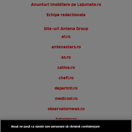
Anunturi imobiliare pe Lajumate.ro
Echipa redactionala
Site-uri Antena Group
a1.ro
antenastars.ro
as.ro
catine.ro
chefi.ro
deparinti.ro
medicool.ro
observatornews.ro
tvhappy.ro
Nouă ne pasă ca datele tale personale să rămână confidențiale
useit.ro