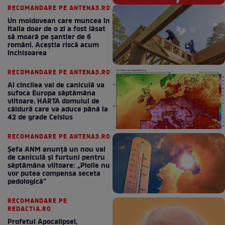
RECOMANDARE PE ANTENA3.RO
Un moldovean care muncea în
Italia doar de o zi a fost lăsat
să moară pe şantier de 6
români. Aceștia riscă acum
închisoarea
RECOMANDARE PE ANTENA3.RO
Al cincilea val de caniculă va
sufoca Europa săptămâna
viitoare. HARTA domului de
căldură care va aduce până la
42 de grade Celsius
RECOMANDARE PE ANTENA3.RO
Șefa ANM anunță un nou val
de caniculă și furtuni pentru
săptămâna viitoare: „Ploile nu
vor putea compensa seceta
pedologică”
RECOMANDARE PE
REDACTIA.RO
Profetul Apocalipsei,