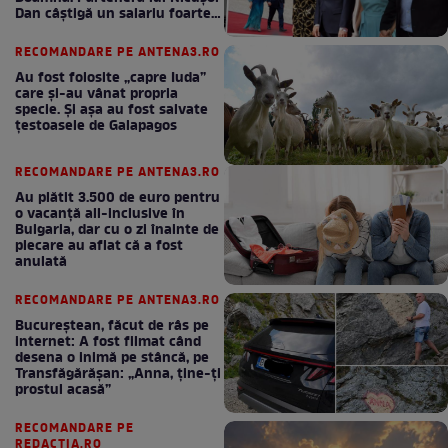
Dan câștigă un salariu foarte
bun în fiecare lună!
RECOMANDARE PE ANTENA3.RO
Au fost folosite „capre Iuda”
care și-au vânat propria
specie. Și așa au fost salvate
țestoasele de Galapagos
RECOMANDARE PE ANTENA3.RO
Au plătit 3.500 de euro pentru
o vacanță all-inclusive în
Bulgaria, dar cu o zi înainte de
plecare au aflat că a fost
anulată
RECOMANDARE PE ANTENA3.RO
Bucureștean, făcut de râs pe
internet: A fost filmat când
desena o inimă pe stâncă, pe
Transfăgărășan: „Anna, ține-ți
prostul acasă”
RECOMANDARE PE
REDACTIA.RO