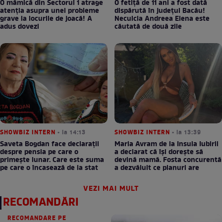
O mămică din Sectorul 1 atrage
O fetiță de 11 ani a fost dată
atenția asupra unei probleme
dispărută în județul Bacău!
grave la locurile de joacă! A
Neculcia Andreea Elena este
adus dovezi
căutată de două zile
SHOWBIZ INTERN
• la 14:13
SHOWBIZ INTERN
• la 13:39
Saveta Bogdan face declarații
Maria Avram de la Insula Iubirii
despre pensia pe care o
a declarat că își dorește să
primește lunar. Care este suma
devină mamă. Fosta concurentă
pe care o încasează de la stat
a dezvăluit ce planuri are
VEZI MAI MULT
RECOMANDĂRI
RECOMANDARE PE