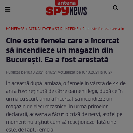
HOMEPAGE
»
ACTUALITATE
»
STIRI INTERNE
» Cine este femeia care a încercat să incendieze un magazin din București. Ea a fost arestată
Cine este femeia care a încercat
să incendieze un magazin din
București. Ea a fost arestată
Publicat pe 18.10.2021 la 16:21 Actualizat pe 18.10.2021 la 16:27
În această după-amiază, o femeie în vârstă de 44 de
ani a fost reținută de către oamenii legii, după ce în
urmă cu scurt timp a încercat să incendieze un
magazin de electrocasnice. În urma primelor
declarații, aceasta a făcut o criză de nervi, astfel pe
moment nu a știut cum să reacționeze. Iată cine
este, de fapt, femeia!