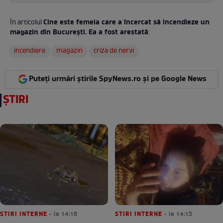
Cine este femeia care a încercat să incendieze un
În articolul
magazin din București. Ea a fost arestată
:
incendiere
magazin
criza de nervi
Puteți urmări știrile SpyNews.ro și pe Google News
ȘTIRI
STIRI INTERNE
• la 14:16
STIRI INTERNE
• la 14:15