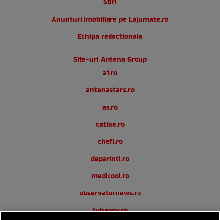
Stiri
Anunturi imobiliare pe Lajumate.ro
Echipa redactionala
Site-uri Antena Group
a1.ro
antenastars.ro
as.ro
catine.ro
chefi.ro
deparinti.ro
medicool.ro
observatornews.ro
tvhappy.ro