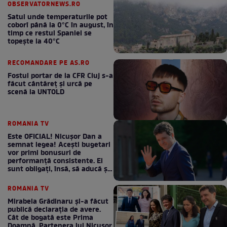
OBSERVATORNEWS.RO
Satul unde temperaturile pot
coborî până la 0°C în august, în
timp ce restul Spaniei se
topește la 40°C
RECOMANDARE PE AS.RO
Fostul portar de la CFR Cluj s-a
făcut cântăreţ şi urcă pe
scenă la UNTOLD
ROMANIA TV
Este OFICIAL! Nicușor Dan a
semnat legea! Acești bugetari
vor primi bonusuri de
performanță consistente. Ei
sunt obligați, însă, să aducă și
bani la bugetul de stat
ROMANIA TV
Mirabela Grădinaru și-a făcut
publică declarația de avere.
Cât de bogată este Prima
Doamnă. Partenera lui Nicușor