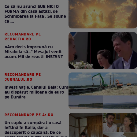
Ce să nu arunci SUB NICI O
FORMA din casă astăzi, de
Schimbarea la Față . Se spune
ca ....
RECOMANDARE PE
REDACTIA.RO
«Am decis împreună cu
Mirabela să..." Mesajul venit
acum. Mii de reactii INSTANT
RECOMANDARE PE
JURNALUL.RO
Investigație, Canalul Bala: Cum
au dispărut milioane de euro
pe Dunăre
RECOMANDARE PE A1.RO
Un cuplu a cumpărat o casă
ieftină în Italia, dar a
descoperit o capcană. De ce