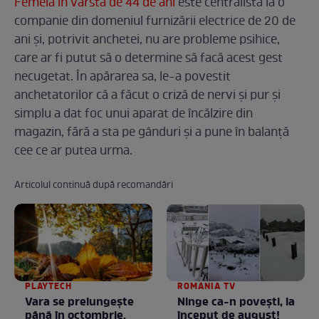
Femeia în vârstă de 44 de ani
este centralistă la o
companie din domeniul furnizării electrice de 20 de
ani și, potrivit anchetei, nu are probleme psihice,
care ar fi putut să o determine să facă acest gest
necugetat. În apărarea sa, le-a povestit
anchetatorilor că a făcut o criză de nervi și pur și
simplu a dat foc unui aparat de încălzire din
magazin, fără a sta pe gânduri și a pune în balanță
cee ce ar putea urma.
Articolul continuă după recomandări
PLAYTECH
ROMANIA TV
Vara se prelungeşte
Ninge ca-n povești, la
până în octombrie.
început de august!