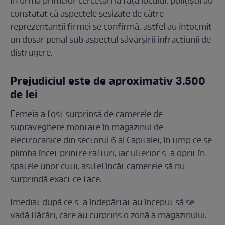
În urma primelor cercetări la fața locului, polițiștii au
constatat că aspectele sesizate de către
reprezentanții firmei se confirmă, astfel au întocmit
un dosar penal sub aspectul săvârșirii infracțiunii de
distrugere.
Prejudiciul este de aproximativ 3.500
de lei
Femeia a fost surprinsă de camerele de
supraveghere montate în magazinul de
electrocanice din sectorul 6 al Capitalei, în timp ce se
plimba încet printre rafturi, iar ulterior s-a oprit în
spatele unor cutii, astfel încât camerele să nu
surprindă exact ce face.
Imediat după ce s-a îndepărtat au început să se
vadă flăcări, care au curprins o zonă a magazinului.