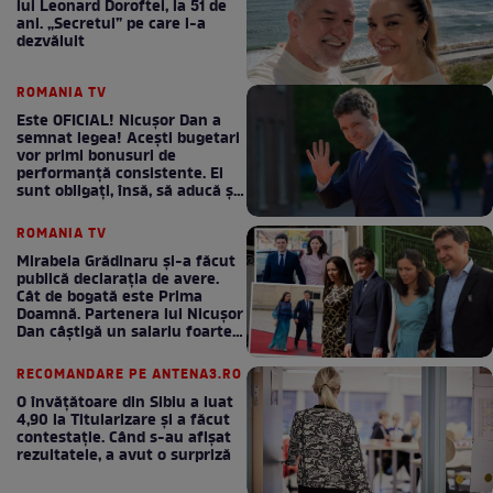
lui Leonard Doroftei, la 51 de
ani. „Secretul” pe care l-a
dezvăluit
ROMANIA TV
Este OFICIAL! Nicușor Dan a
semnat legea! Acești bugetari
vor primi bonusuri de
performanță consistente. Ei
sunt obligați, însă, să aducă și
bani la bugetul de stat
ROMANIA TV
Mirabela Grădinaru și-a făcut
publică declarația de avere.
Cât de bogată este Prima
Doamnă. Partenera lui Nicușor
Dan câștigă un salariu foarte
bun în fiecare lună!
RECOMANDARE PE ANTENA3.RO
O învățătoare din Sibiu a luat
4,90 la Titularizare și a făcut
contestație. Când s-au afișat
rezultatele, a avut o surpriză