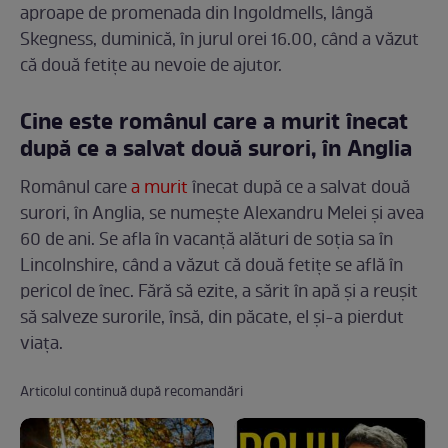
aproape de promenada din Ingoldmells, lângă
Skegness, duminică, în jurul orei 16.00, când a văzut
că două fetițe au nevoie de ajutor.
Cine este românul care a murit înecat
după ce a salvat două surori, în Anglia
Românul care
a murit
înecat după ce a salvat două
surori, în Anglia, se numește Alexandru Melei și avea
60 de ani. Se afla în vacanță alături de soția sa în
Lincolnshire, când a văzut că două fetițe se află în
pericol de înec. Fără să ezite, a sărit în apă și a reușit
să salveze surorile, însă, din păcate, el și-a pierdut
viața.
Articolul continuă după recomandări