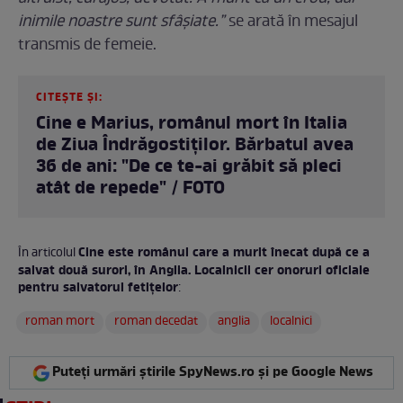
inimile noastre sunt sfâșiate.”
se arată în mesajul
transmis de femeie.
CITEȘTE ȘI:
Cine e Marius, românul mort în Italia
de Ziua Îndrăgostiților. Bărbatul avea
36 de ani: "De ce te-ai grăbit să pleci
atât de repede" / FOTO
Cine este românul care a murit înecat după ce a
În articolul
salvat două surori, în Anglia. Localnicii cer onoruri oficiale
pentru salvatorul fetițelor
:
roman mort
roman decedat
anglia
localnici
Puteți urmări știrile SpyNews.ro și pe Google News