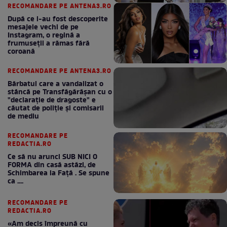
RECOMANDARE PE ANTENA3.RO
După ce i-au fost descoperite
mesajele vechi de pe
Instagram, o regină a
frumuseții a rămas fără
coroană
RECOMANDARE PE ANTENA3.RO
Bărbatul care a vandalizat o
stâncă pe Transfăgărășan cu o
"declaraţie de dragoste" e
căutat de poliție și comisarii
de mediu
RECOMANDARE PE
REDACTIA.RO
Ce să nu arunci SUB NICI O
FORMA din casă astăzi, de
Schimbarea la Față . Se spune
ca ....
RECOMANDARE PE
REDACTIA.RO
«Am decis împreună cu