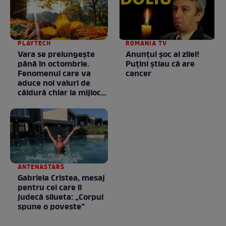
PLAYTECH
ROMANIA TV
Vara se prelungeşte
Anunţul şoc al zilei!
până în octombrie.
Puţini ştiau că are
Fenomenul care va
cancer
aduce noi valuri de
căldură chiar la mijlocul
toamnei
ANTENASTARS
Gabriela Cristea, mesaj
pentru cei care îi
judecă silueta: „Corpul
spune o poveste”