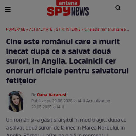
HOMEPAGE
»
ACTUALITATE
»
STIRI INTERNE
» Cine este românul care a murit înecat după ce a salvat două surori, în Anglia. Localnicii cer onoruri oficiale pentru salvatorul fetițelor
Cine este românul care a murit
înecat după ce a salvat două
surori, în Anglia. Localnicii cer
onoruri oficiale pentru salvatorul
fetițelor
Oana Vacarusi
De
.
Publicat pe 29.05.2025 la 14:11 Actualizat pe
29.05.2025 la 14:11
Un român și-a găsit sfârșitul în mod tragic, după ce
a salvat două surori de la înec în Marea Nordului, în