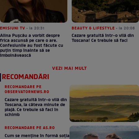
EMISIUNI TV
• la 20:31
BEAUTY & LIFESTYLE
• la 20:08
Alina Pușcău a vorbit despre
Cazare gratuită într-o vilă din
frica ascunsă pe care o are.
Toscana! Ce trebuie să faci
Confesiunile au fost făcute cu
puțin timp înainte să se
îmbolnăvească
VEZI MAI MULT
RECOMANDĂRI
RECOMANDARE PE
OBSERVATORNEWS.RO
Cazare gratuită într-o vilă din
Toscana, la câteva minute de
plajă. Ce trebuie să faci în
schimb
RECOMANDARE PE AS.RO
Cum se menţine în formă soţia