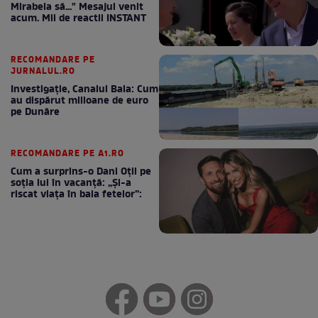
Mirabela să..." Mesajul venit
acum. Mii de reactii INSTANT
RECOMANDARE PE
JURNALUL.RO
Investigație, Canalul Bala: Cum
au dispărut milioane de euro
pe Dunăre
RECOMANDARE PE A1.RO
Cum a surprins-o Dani Oțil pe
soția lui în vacanță: „Și-a
riscat viața în baia fetelor”: