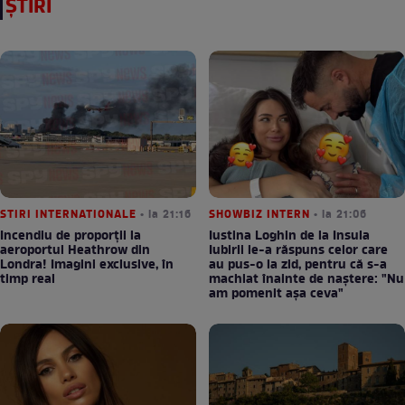
ȘTIRI
STIRI INTERNATIONALE
• la 21:16
SHOWBIZ INTERN
• la 21:06
Incendiu de proporții la
Iustina Loghin de la Insula
aeroportul Heathrow din
Iubirii le-a răspuns celor care
Londra! Imagini exclusive, în
au pus-o la zid, pentru că s-a
timp real
machiat înainte de naștere: "Nu
am pomenit așa ceva"