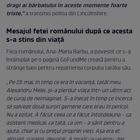
dragi ai bărbatului în aceste momente foarte
triste,”
a transmis poliția din Lincolnshire.
Mesajul fetei românului după ce acesta
s-a stins din viață
Fiica românului, Ana-Maria Barbu, a povestit ce s-a
întâmplat pe o pagină GoFundMe creată pentru a
strânge bani pentru repatrierea corpului tatălui său.
„Pe 25 mai, în timp ce era în vacanță, tatăl meu,
Alexandru Melei, și-a pierdut viața într-un ultim act
de curaj de neimaginat. S-a înecat în timp ce încerca
să salveze două surori gemene care erau în pericol.
Nu a ezitat. A făcut ceea ce a făcut întotdeauna - ca
asistent medical, ca tată, ca om - a sărit pentru a
ajuta, chiar și cu prețul propriei vieți. Așa era el:
altruist, curajos, devotat. A murit ca un erou, dar