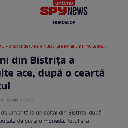
HOROSCOP
RNE
» O copilă de 13 ani din Bistrița a înghițit mai multe ace, după o ceartă aprinsă cu iubitul
ni din Bistrița a
lte ace, după o ceartă
tul
 14.02.2019 la 22:50
 de urgență la un spital din Bistrița, după
 bucată de pix și o monedă. Totul s-a