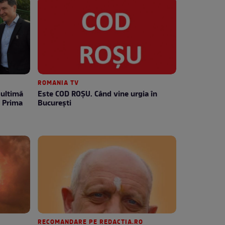
ROMANIA TV
Este COD ROŞU. Când vine urgia în
e Prima
Bucureşti
RECOMANDARE PE REDACTIA.RO