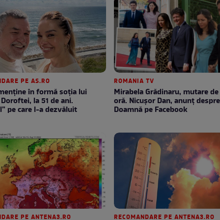
DARE PE AS.RO
ROMANIA TV
enţine în formă soţia lui
Mirabela Grădinaru, mutare de ultimă
Doroftei, la 51 de ani.
oră. Nicuşor Dan, anunţ despr
l” pe care l-a dezvăluit
Doamnă pe Facebook
DARE PE ANTENA3.RO
RECOMANDARE PE ANTENA3.RO