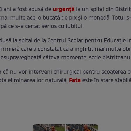
urgență
13 ani a fost adusă de
la un spital din Bistri
 mai multe ace, o bucată de pix și o monedă. Totul s
ă ce s-a certat serios cu iubitul.
dusă la spital de la Centrul Școlar pentru Educație I
firmieră care a constatat că a înghițit mai multe obi
 nesupravegheată câteva momente, scrie bistrițeanul
că nu vor interveni chirurgical pentru scoaterea ob
Fata
pta eliminarea lor naturală.
este în stare stabilă