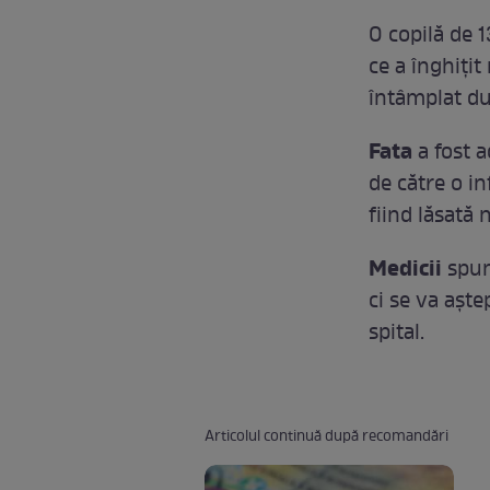
O copilă de 
ce a înghițit
întâmplat dup
Fata
a fost a
de către o in
fiind lăsată
Medicii
spun 
ci se va aște
spital.
Articolul continuă după recomandări