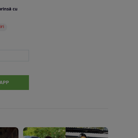
prinsă cu
iri
APP