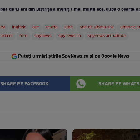
pilă de 13 ani din Bistrița a înghițit mai multe ace, după o ceartă a
rita
inghitit
ace
cearta
iubit
stiri de ultima ora
ultimele st
articol
foto
spynews
spynews.ro
spynews actualitate
Puteți urmări știrile SpyNews.ro și pe Google News
SHARE PE FACEBOOK
SHARE PE WHATS