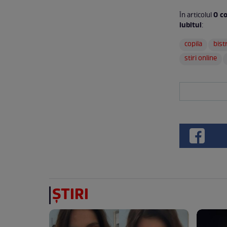
O co
În articolul
iubitul
:
copila
bist
stiri online
ȘTIRI