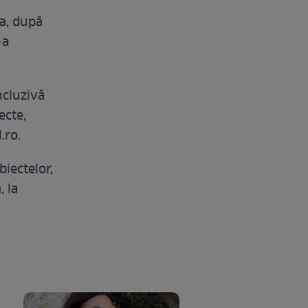
ța, după
-a
ncluzivă
ecte,
.ro.
iectelor,
, la