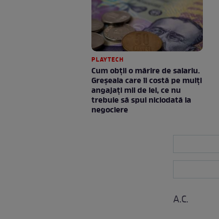
PLAYTECH
Cum obții o mărire de salariu.
Greșeala care îi costă pe mulți
angajați mii de lei, ce nu
trebuie să spui niciodată la
negociere
A.C.