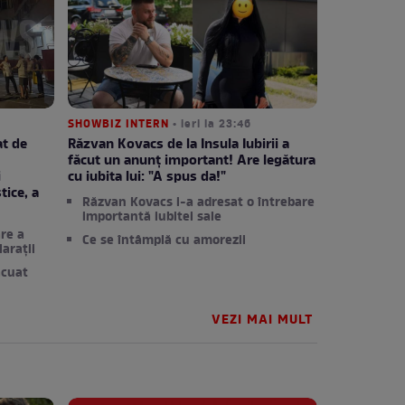
SHOWBIZ INTERN
• ieri la 23:46
at de
Răzvan Kovacs de la Insula Iubirii a
făcut un anunț important! Are legătura
i
cu iubita lui: "A spus da!"
tice, a
Răzvan Kovacs i-a adresat o întrebare
importantă iubitei sale
re a
Ce se întâmplă cu amorezii
arații
acuat
VEZI MAI MULT