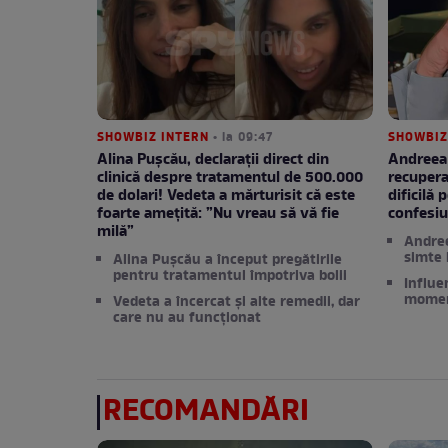
SHOWBIZ INTERN
• la 09:47
SHOWBIZ
Alina Pușcău, declarații direct din
Andreea 
clinică despre tratamentul de 500.000
recupera
de dolari! Vedeta a mărturisit că este
dificilă 
foarte amețită: ”Nu vreau să vă fie
confesiu
milă”
Andree
simte l
Alina Pușcău a început pregătirile
pentru tratamentul împotriva bolii
Influe
moment
Vedeta a încercat și alte remedii, dar
care nu au funcționat
RECOMANDĂRI