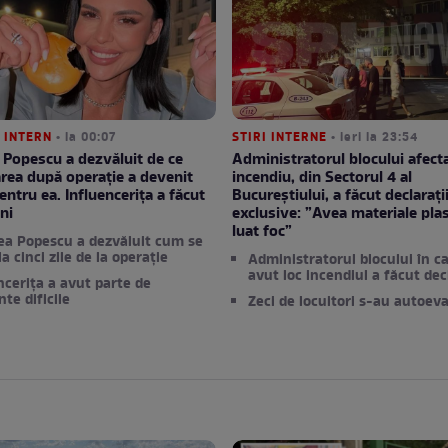
 INTERN
• la 00:07
STIRI INTERNE
• ieri la 23:54
Popescu a dezvăluit de ce
Administratorul blocului afect
rea după operație a devenit
incendiu, din Sectorul 4 al
pentru ea. Influencerița a făcut
Bucureștiului, a făcut declarați
ni
exclusive: ”Avea materiale plas
luat foc”
a Popescu a dezvăluit cum se
a cinci zile de la operație
Administratorul blocului în ca
avut loc incendiul a făcut decl
ncerița a avut parte de
e dificile
Zeci de locuitori s-au autoev