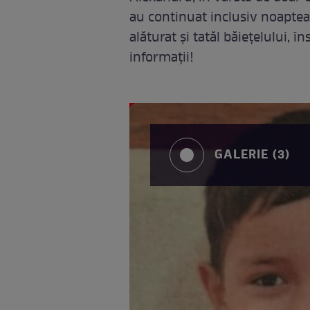
au continuat inclusiv noaptea 
alăturat și tatăl băiețelului, î
informații!
GALERIE (3)