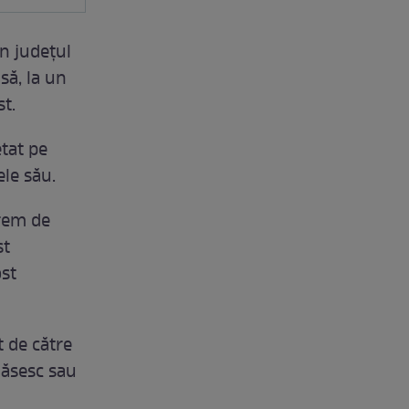
in județul
nsă, la un
st.
etat pe
ele său.
trem de
st
ost
t de către
 găsesc sau