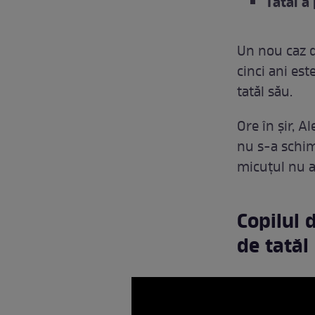
Tatăl a 
Un nou caz 
cinci ani est
tatăl său.
Ore în șir, A
nu s-a schimb
micuțul nu a
Copilul 
de tatăl