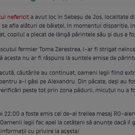
l nefericit
a avut loc în Sebeșu de Jos, localitate d
l se afla alături de băiețel, în momentul dispariție, î
 copilul a plecat de lângă părintele său și dus a fo
scutul fermier Toma Zerestrea, l-ar fi strigat neînc
să acesta nu ar fi răspuns la suntele emise de părint
ecută, căutările au continuat, oameni legii fiind ex
pentru a-l găsi pe Alexandru. Din păcate, deși au fo
erificări peste tot prin zona pădurii, micuțul nu a f
ei 22:00 a foste emis cel de-al treilea mesaj RO-aler
. Oamenii legii fac apel la cetățeni să anunțe dacă îl
informații cu privire la acesta/