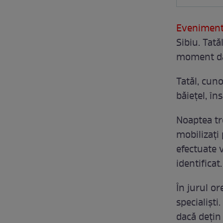
Evenimentu
Sibiu. Tată
moment dat,
Tatăl, cuno
băiețel, în
Noaptea tr
mobilizați 
efectuate v
identificat.
În jurul or
specialiști
dacă dețin 