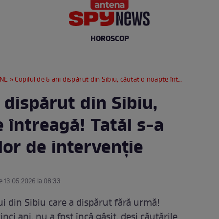
HOROSCOP
RNE
» Copilul de 5 ani dispărut din Sibiu, căutat o noapte întreagă! Tatăl s-a alăturat echipelor de intervenție
 dispărut din Sibiu,
 întreagă! Tatăl s-a
lor de intervenție
e 13.05.2026 la 08:33
ui din Sibiu care a dispărut fără urmă!
nci ani, nu a fost încă găsit, deși căutările