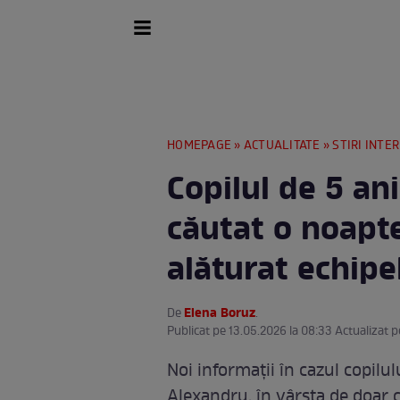
HOMEPAGE
»
ACTUALITATE
»
STIRI INTE
Copilul de 5 ani
căutat o noapte
alăturat echipe
Elena Boruz
De
.
Publicat pe 13.05.2026 la 08:33 Actualizat p
Noi informații în cazul copilul
Alexandru, în vârsta de doar ci