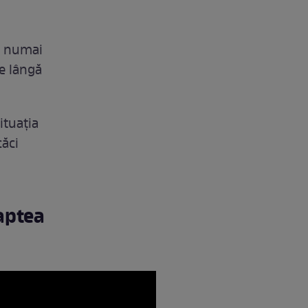
de numai
de lângă
ituația
căci
aptea