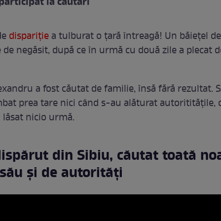
participat la căutări
de
dispariție
a tulburat o țară întreagă! Un băiețel 
e de negăsit, după ce în urmă cu două zile a plecat 
lexandru a fost căutat de familie, însă fără rezultat. S
at prea tare nici când s-au alăturat autorititățile, 
 lăsat nicio urmă.
dispărut din Sibiu, căutat toată no
 său și de autorități