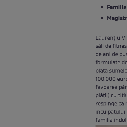
Familia
Magistr
Laurențiu Vl
săli de fitne
de ani de puș
formulate de 
plata sumelor
100.000 euro 
favoarea părţ
plăţii) cu ti
respinge ca 
inculpatului 
familia îndol