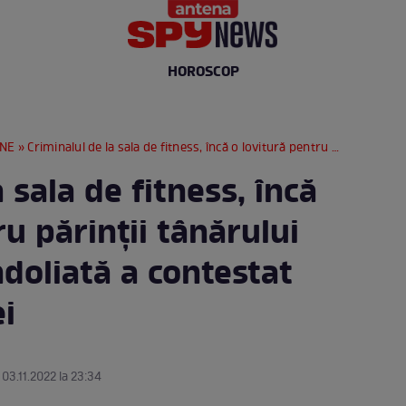
HOROSCOP
RNE
» Criminalul de la sala de fitness, încă o lovitură pentru părinții tânărului ucis / Familia îndoliată a contestat decizia instanței
 sala de fitness, încă
ru părinții tânărului
ndoliată a contestat
ei
 03.11.2022 la 23:34