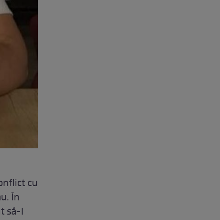
nflict cu
u. În
t să-l