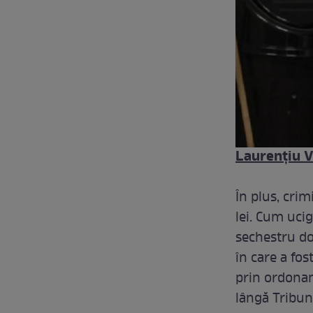
Laurențiu V
În plus, crim
lei. Cum uci
sechestru do
în care a fos
prin ordonan
lângă Tribun