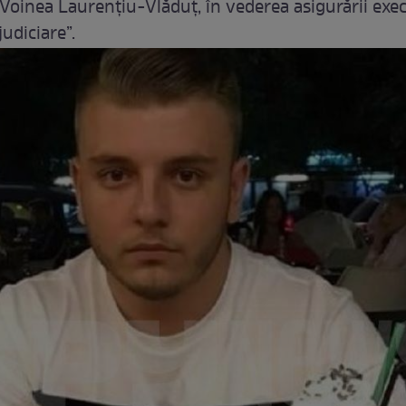
 Voinea Laurențiu-Vlăduț, în vederea asigurării exec
judiciare”.