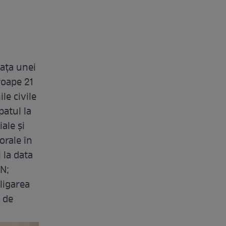
fața unei
roape 21
le civile
patul la
ale şi
orale în
 la data
AN;
ligarea
ă de