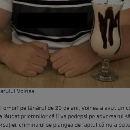
tarului Voinea
-l omorî pe tânărul de 20 de ani, Voinea a avut un co
a lăudat prietenilor că îl va pedepsi pe adversarul să
rsației, criminalul se plângea de faptul că nu a putu