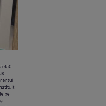
 15.450
us
omentul
nstituit
de pe
ne