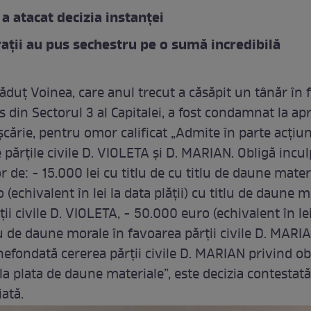
 a atacat decizia instanței
ații au pus sechestru pe o sumă incredibilă
ăduț Voinea, care anul trecut a căsăpit un tânăr în 
ss din Sectorul 3 al Capitalei, a fost condamnat la ap
cărie, pentru omor calificat „Admite în parte acţiuni
părţile civile D. VIOLETA şi D. MARIAN. Obligă incul
 de: - 15.000 lei cu titlu de cu titlu de daune materi
(echivalent în lei la data plăţii) cu titlu de daune m
ii civile D. VIOLETA, - 50.000 euro (echivalent în lei
tlu de daune morale în favoarea părţii civile D. MARI
nefondată cererea părţii civile D. MARIAN privind ob
la plata de daune materiale”, este decizia contestat
iată.