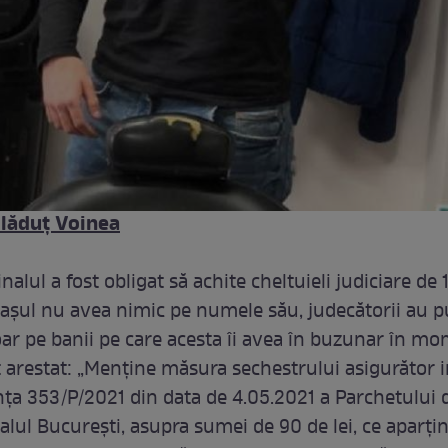
lăduț Voinea
inalul a fost obligat să achite cheltuieli judiciare de
gașul nu avea nimic pe numele său, judecătorii au p
ar pe banii pe care acesta îi avea în buzunar în m
t arestat: „Menţine măsura sechestrului asigurător i
ţa 353/P/2021 din data de 4.05.2021 a Parchetului 
alul Bucureşti, asupra sumei de 90 de lei, ce aparți