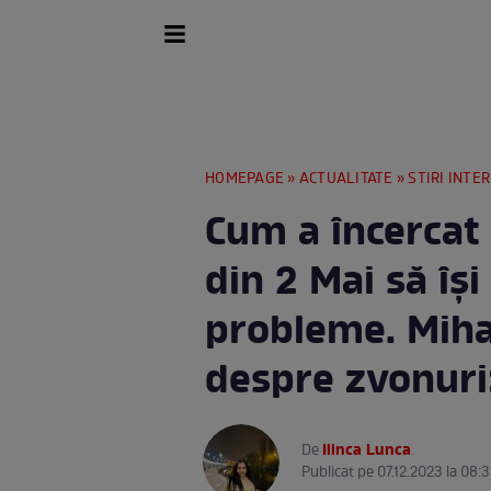
HOMEPAGE
»
ACTUALITATE
»
STIRI INTE
Cum a încercat 
din 2 Mai să își
probleme. Miha
despre zvonuri:
Ilinca Lunca
De
.
Publicat pe 07.12.2023 la 08: