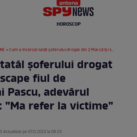
HOROSCOP
RNE
» Cum a încercat tatăl șoferului drogat din 2 Mai să își scape fiul de probleme. Mihai Pascu, adevărul despre zvonuri: ”Ma refer la victime”
tatăl șoferului drogat
 scape fiul de
i Pascu, adevărul
 ”Ma refer la victime”
33 Actualizat pe 07.12.2023 la 08:33