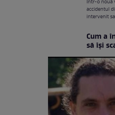
Într-o nouă v
accidentul di
intervenit s
Cum a în
să își s