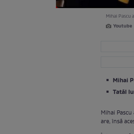
Mihai Pascu a
Youtube
Mihai P
Tatăl l
Mihai Pascu 
are, însă ace