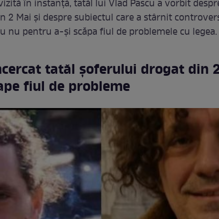
izită în instanță, tatăl lui Vlad Pascu a vorbit despr
n 2 Mai și despre subiectul care a stârnit controver
au nu pentru a-și scăpa fiul de problemele cu legea.
cercat tatăl șoferului drogat din 
cape fiul de probleme