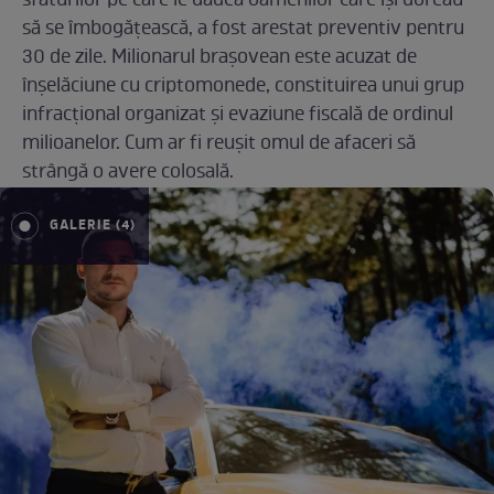
sfaturilor pe care le dădea oamenilor care își doreau
să se îmbogățească, a fost arestat preventiv pentru
30 de zile. Milionarul brașovean este acuzat de
înșelăciune cu criptomonede, constituirea unui grup
infracțional organizat și evaziune fiscală de ordinul
milioanelor. Cum ar fi reușit omul de afaceri să
strângă o avere colosală.
GALERIE (4)