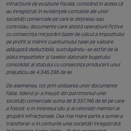
infracțiunii de evaziune fiscală, constând în aceea că
au înregistrat în evidențele contabile ale unor
societăți comerciale pe care le dețineau sau
controlau, documente care atestă operațiuni fictive
cu consecința micșorării bazei de calcul a impozitului
pe profit si măririi cuantumului taxei pe valoare
adăugată deductibilă, sustrăgându-se astfel de la
plata impozitelor și taxelor datorate bugetului
consolidat al statului cu consecința producerii unui
prejudiciu de 4.346.286 de lei.
De asemenea, tot prin utilizarea unor documente
false, liderul și-a însușit din patrimoniul unei
societăți comerciale suma de 8.337.746 de lei pe care
a folosit-o în interesul său și al celorlalți membri ai
grupării infracționale. Cea mai mare parte a sumei a
transferat-o în conturile unei societăți înregistrată