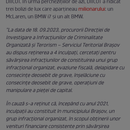
DIICOT. În urma perchezițiilor de azi, DIICOT a ridicat
trei bolizi de lux care aparțineau
milionarului
: un
McLaren, un BMW i7 şi un alt BMW.
"La data de 18. 09.2023, procurorii Direcției de
Investigare a Infracțiunilor de Criminalitate
Organizată și Terorism – Serviciul Teritorial Brașov
au dispus reținerea a 4 inculpați, cercetați pentru
săvârșirea infracțiunilor de constituirea unui grup
infracțional organizat, evaziune fiscală, delapidare cu
consecințe deosebit de grave, înșelăciune cu
consecințe deosebit de grave, operațiuni de
manipulare a pieței de capital.
În cauză s-a reținut că, începând cu anul 2021,
inculpații au constituit în municipiului Brașov, un
grup infracțional organizat, în scopul obținerii unor
venituri financiare consistente prin săvârșirea