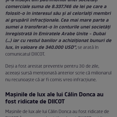
și-a însușit din patrimoniul unei societăți
comerciale suma de 8.337.746 de lei pe care a
folosit-o în interesul său și al celorlalți membri
ai grupării infracționale. Cea mai mare parte a
sumei a transferat-o în conturile unei societăți
înregistrată în Emiratele Arabe Unite - Dubai
(...) iar cu restul banilor a achiziționat bunuri de
lux, în valoare de 340.000 USD”,
se arată în
comunicatul DIICOT.
Deși a fost arestat preventiv pentru 30 de zile,
aceeași sursă menționată anterior scrie că milionarul
nu recunoaște că ar fi comis vreo infracțiune.
Maşinile de lux ale lui Călin Donca au
fost ridicate de DIICOT
Mașinile de lux ale lui Călin Donca au fost ridicate de