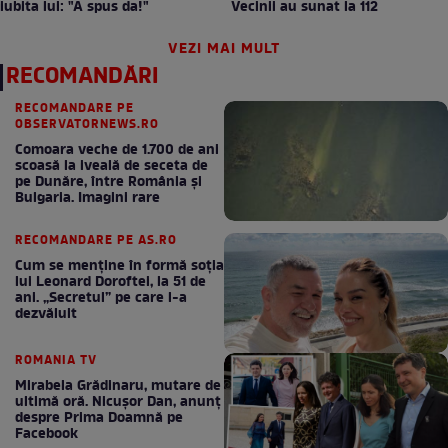
iubita lui: "A spus da!"
Vecinii au sunat la 112
VEZI MAI MULT
RECOMANDĂRI
RECOMANDARE PE
OBSERVATORNEWS.RO
Comoara veche de 1.700 de ani
scoasă la iveală de seceta de
pe Dunăre, între România şi
Bulgaria. Imagini rare
RECOMANDARE PE AS.RO
Cum se menţine în formă soţia
lui Leonard Doroftei, la 51 de
ani. „Secretul” pe care l-a
dezvăluit
ROMANIA TV
Mirabela Grădinaru, mutare de
ultimă oră. Nicuşor Dan, anunţ
despre Prima Doamnă pe
Facebook