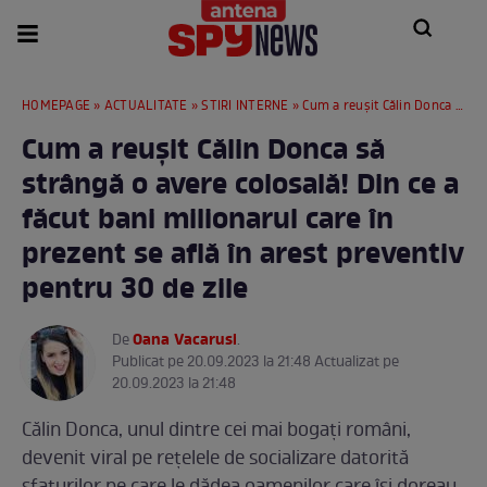
HOMEPAGE
»
ACTUALITATE
»
STIRI INTERNE
» Cum a reușit Călin Donca să strângă o avere colosală! Din ce a făcut bani milionarul care în prezent se află în arest preventiv pentru 30 de zile
Cum a reușit Călin Donca să
strângă o avere colosală! Din ce a
făcut bani milionarul care în
prezent se află în arest preventiv
pentru 30 de zile
Oana Vacarusi
De
.
Publicat pe 20.09.2023 la 21:48 Actualizat pe
20.09.2023 la 21:48
Călin Donca, unul dintre cei mai bogați români,
devenit viral pe rețelele de socializare datorită