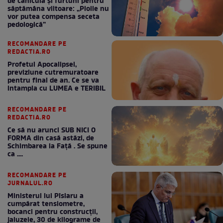
de caniculă și furtuni pentru
săptămâna viitoare: „Ploile nu
vor putea compensa seceta
pedologică”
RECOMANDARE PE
REDACTIA.RO
Profetul Apocalipsei,
previziune cutremuratoare
pentru final de an. Ce se va
intampla cu LUMEA e TERIBIL
RECOMANDARE PE
REDACTIA.RO
Ce să nu arunci SUB NICI O
FORMA din casă astăzi, de
Schimbarea la Față . Se spune
ca ....
RECOMANDARE PE
JURNALUL.RO
Ministerul lui Pîslaru a
cumpărat tensiometre,
bocanci pentru construcții,
jaluzele, 30 de kilograme de