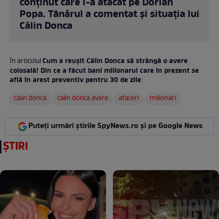
conținut care l-a atacat pe Dorian
Popa. Tânărul a comentat și situația lui
Călin Donca
Cum a reușit Călin Donca să strângă o avere
În articolul
colosală! Din ce a făcut bani milionarul care în prezent se
află în arest preventiv pentru 30 de zile
:
calin donca
calin donca avere
afaceri
milionari
Puteți urmări știrile SpyNews.ro și pe Google News
ȘTIRI