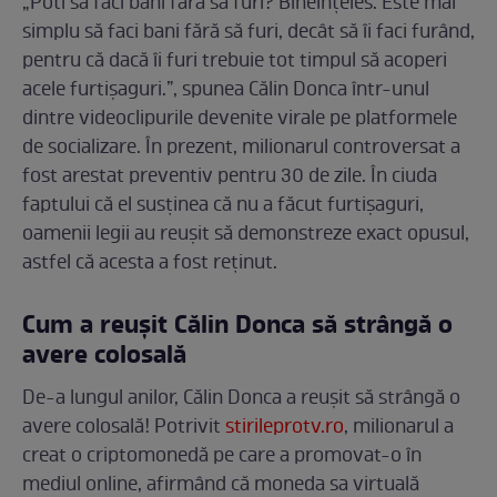
„Poti să faci bani fără să furi? Bineînțeles. Este mai
simplu să faci bani fără să furi, decât să îi faci furând,
pentru că dacă îi furi trebuie tot timpul să acoperi
acele furtișaguri.”, spunea Călin Donca într-unul
dintre videoclipurile devenite virale pe platformele
de socializare. În prezent, milionarul controversat a
fost arestat preventiv pentru 30 de zile. În ciuda
faptului că el susținea că nu a făcut furtișaguri,
oamenii legii au reușit să demonstreze exact opusul,
astfel că acesta a fost reținut.
Cum a reușit Călin Donca să strângă o
avere colosală
De-a lungul anilor, Călin Donca a reușit să strângă o
avere colosală! Potrivit
stirileprotv.ro
, milionarul a
creat o criptomonedă pe care a promovat-o în
mediul online, afirmând că moneda sa virtuală