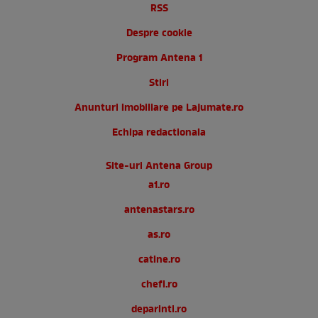
RSS
Despre cookie
Program Antena 1
Stiri
Anunturi imobiliare pe Lajumate.ro
Echipa redactionala
Site-uri Antena Group
a1.ro
antenastars.ro
as.ro
catine.ro
chefi.ro
deparinti.ro