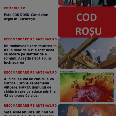
ROMANIA TV
Este COD ROŞU. Când vine
urgia în Bucureşti
RECOMANDARE PE ANTENA3.RO
Un moldovean care muncea în
Italia doar de o zi a fost lăsat
să moară pe şantier de 6
români. Aceștia riscă acum
închisoarea
RECOMANDARE PE ANTENA3.RO
Al cincilea val de caniculă va
sufoca Europa săptămâna
viitoare. HARTA domului de
căldură care va aduce până la
42 de grade Celsius
RECOMANDARE PE ANTENA3.RO
Șefa ANM anunță un nou val