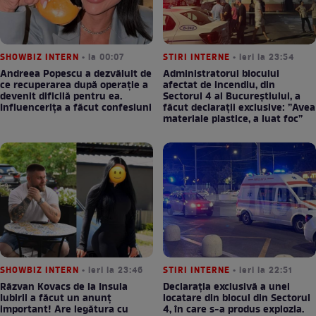
SHOWBIZ INTERN
• la 00:07
STIRI INTERNE
• ieri la 23:54
Andreea Popescu a dezvăluit de
Administratorul blocului
ce recuperarea după operație a
afectat de incendiu, din
devenit dificilă pentru ea.
Sectorul 4 al Bucureștiului, a
Influencerița a făcut confesiuni
făcut declarații exclusive: ”Avea
materiale plastice, a luat foc”
SHOWBIZ INTERN
• ieri la 23:46
STIRI INTERNE
• ieri la 22:51
Răzvan Kovacs de la Insula
Declarația exclusivă a unei
Iubirii a făcut un anunț
locatare din blocul din Sectorul
important! Are legătura cu
4, în care s-a produs explozia.