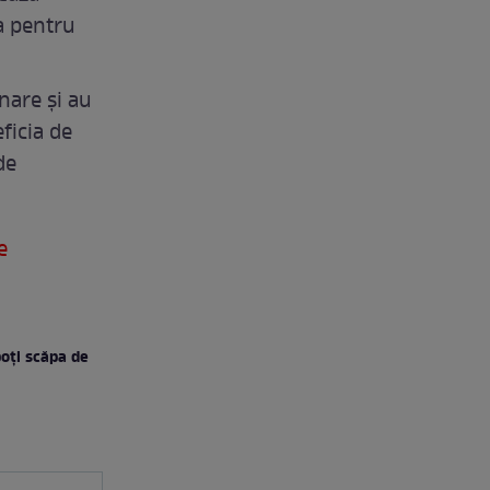
a pentru
nare și au
ficia de
de
e
poți scăpa de