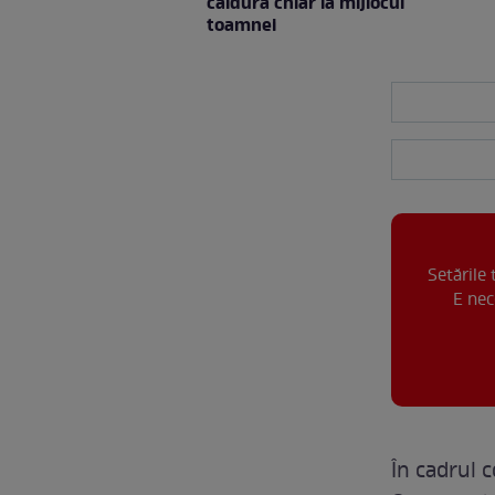
căldură chiar la mijlocul
toamnei
Setările
E nec
În cadrul 