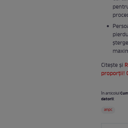
pentr
proced
Persoa
pierdu
șterge
maxim
Citește și
R
proporţii!
Cum 
În articolul
datorii
:
anpc