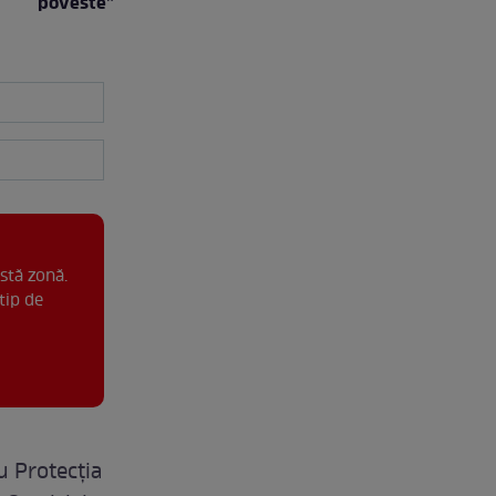
poveste”
stă zonă.
tip de
u Protecția