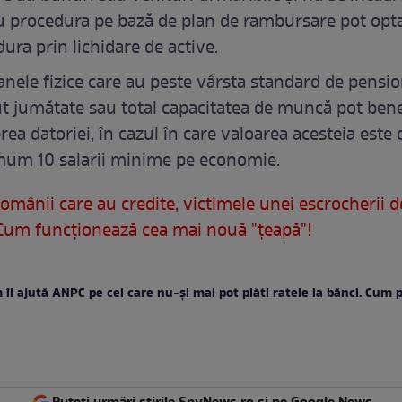
u procedura pe bază de plan de rambursare pot opt
ura prin lichidare de active.
nele fizice care au peste vârsta standard de pensio
t jumătate sau total capacitatea de muncă pot bene
rea datoriei, în cazul în care valoarea acesteia este 
um 10 salarii minime pe economie.
omânii care au credite, victimele unei escrocherii d
 Cum funcţionează cea mai nouă "ţeapă"!
îi ajută ANPC pe cei care nu-și mai pot plăti ratele la bănci. Cum 