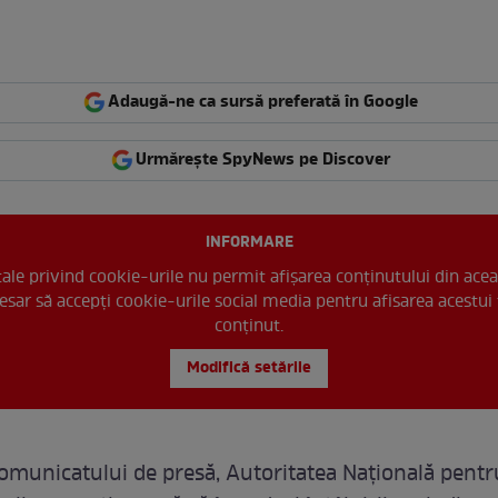
Adaugă-ne ca sursă preferată în Google
Urmărește SpyNews pe Discover
INFORMARE
 tale privind cookie-urile nu permit afișarea conținutului din acea
esar să accepți cookie-urile social media pentru afisarea acestui 
conținut.
Modifică setările
comunicatului de presă, Autoritatea Națională pentr