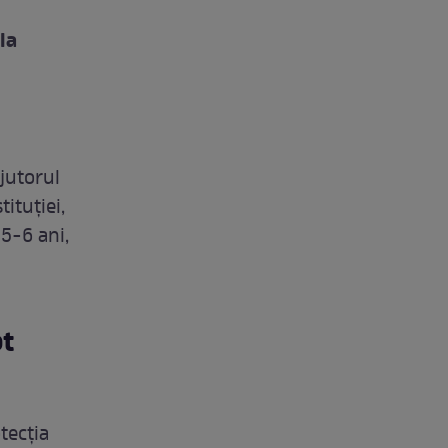
la
jutorul
tituţiei,
 5-6 ani,
ot
tecția