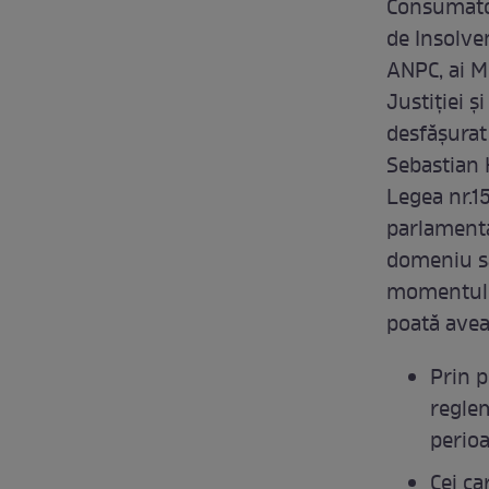
Consumator
de Insolve
ANPC, ai Mi
Justiției ș
desfășurat
Sebastian H
Legea nr.15
parlamenta
domeniu să
momentului
poată avea 
Prin p
reglem
perioa
Cei ca