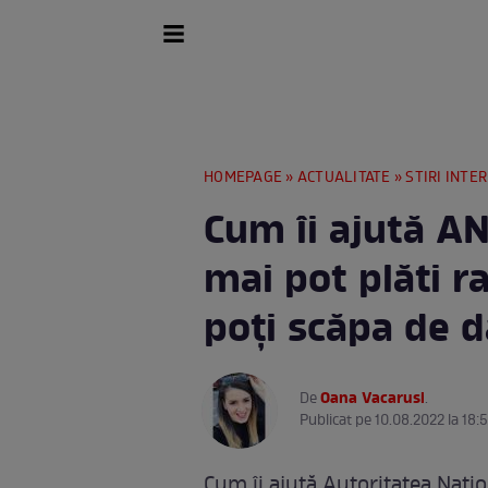
HOMEPAGE
»
ACTUALITATE
»
STIRI INTE
Cum îi ajută AN
mai pot plăti r
poți scăpa de d
Oana Vacarusi
De
.
Publicat pe 10.08.2022 la 18:5
Cum îi ajută Autoritatea Naţi