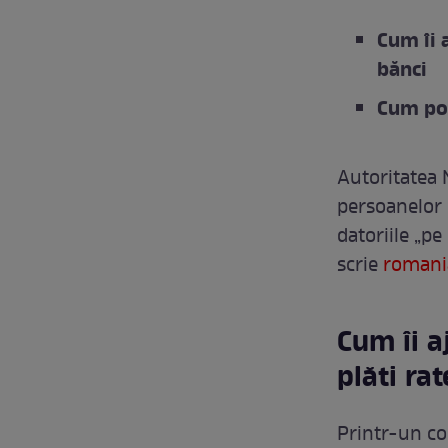
Cum îi 
bănci
Cum poț
Autoritatea 
persoanelor c
datoriile „pe
scrie
romania
Cum îi a
plăti rat
Printr-un co