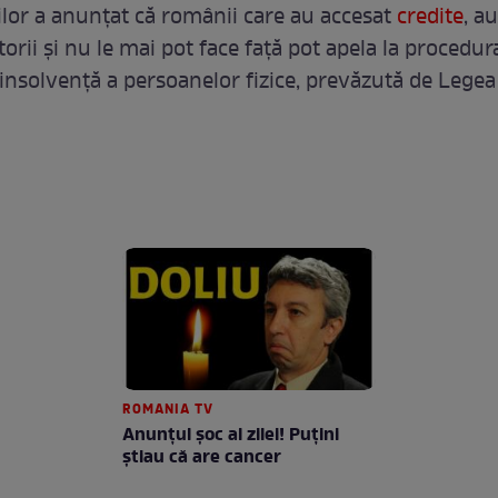
or a anunțat că românii care au accesat
credite
, au
orii și nu le mai pot face față pot apela la procedur
 insolvență a persoanelor fizice, prevăzută de Legea 
ROMANIA TV
Anunţul şoc al zilei! Puţini
ştiau că are cancer