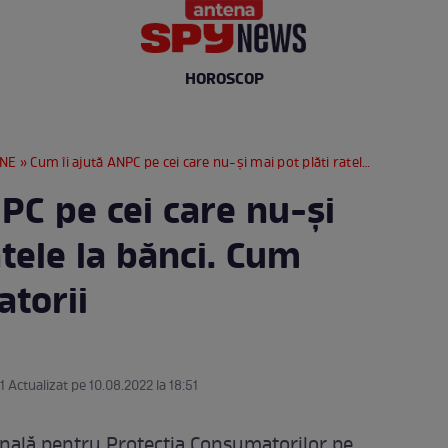
HOROSCOP
RNE
» Cum îi ajută ANPC pe cei care nu-și mai pot plăti ratele la bănci. Cum poți scăpa de datorii
PC pe cei care nu-și
atele la bănci. Cum
atorii
1 Actualizat pe 10.08.2022 la 18:51
onală pentru Protecţia Consumatorilor pe