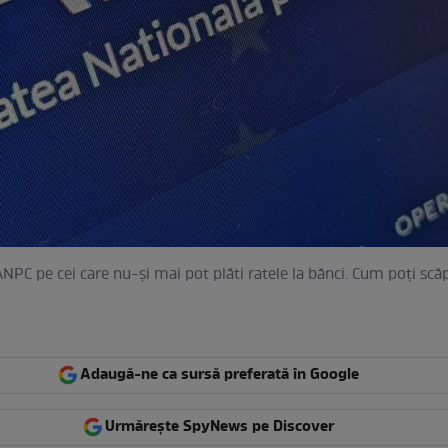
ANPC pe cei care nu-și mai pot plăti ratele la bănci. Cum poți scă
Adaugă-ne ca sursă preferată în Google
Urmărește SpyNews pe Discover