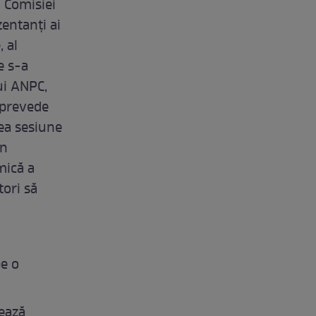
a Comisiei
entanți ai
, al
e s-a
ui ANPC,
e prevede
rea sesiune
în
mică a
ori să
pe o
rează