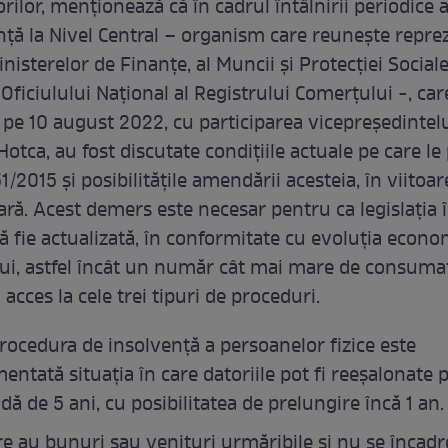
ilor, menționează că în cadrul întâlnirii periodice 
nță la Nivel Central – organism care reunește reprez
nisterelor de Finanțe, al Muncii și Protecției Sociale
i Oficiulului Național al Registrului Comerțului -, car
 pe 10 august 2022, cu participarea vicepreședintel
otca, au fost discutate condițiile actuale pe care l
1/2015 și posibilitățile amendării acesteia, în viitoa
ră. Acest demers este necesar pentru ca legislația 
 fie actualizată, în conformitate cu evoluția econo
, astfel încât un număr cât mai mare de consumat
acces la cele trei tipuri de proceduri.
rocedura de insolvență a persoanelor fizice este
entată situația în care datoriile pot fi reeșalonate 
dă de 5 ani, cu posibilitatea de prelungire încă 1 an.
re au bunuri sau venituri urmăribile și nu se încad