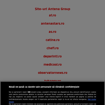
Site-uri Antena Group
a1.ro
antenastars.ro
as.ro
catine.ro
chefi.ro
deparinti.ro
medicool.ro
observatornews.ro
tvhappy.ro
Nouă ne pasă ca datele tale personale să rămână confidențiale
useit.ro
589
Noi și partenerii noștri
stocăm și/sau accesăm informații pe dispozitivul dvs., precum identificatorii cookie
unici pentru prelucrarea datelor cu caracter personal. Puteți accepta sau gestiona preferințele dvs. făcând clic
zutv.ro
mai jos, respectiv vă puteți opune utilizării unui interes legitim în orice moment pe pagina cu politica de
Mai multe
confidențialitate. Aceste alegeri vor fi raportate partenerilor noștri și nu vă vor afecta navigarea.
detalii
Noi si partenerii nostri (retelele de socializare si agentiile de publicitate partenere, precum si furnizorii nostri de