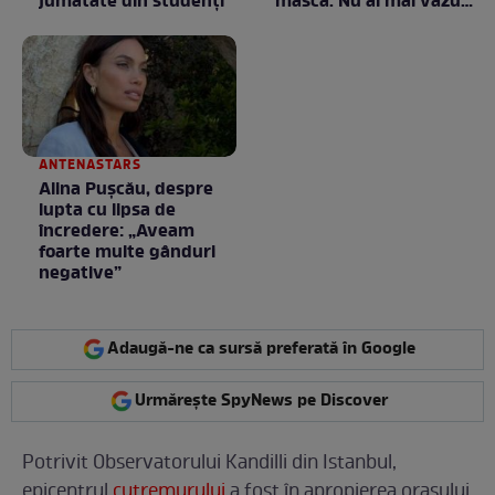
jumătate din studenţi
mască. Nu ai mai văzut
la nimeni așa ceva:
Fără cuvinte / VIDEO
ANTENASTARS
Alina Pușcău, despre
lupta cu lipsa de
încredere: „Aveam
foarte multe gânduri
negative”
Adaugă-ne ca sursă preferată în Google
Urmărește SpyNews pe Discover
Potrivit Observatorului Kandilli din Istanbul,
epicentrul
cutremurului
a fost în apropierea orașului