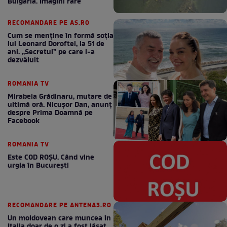
Bulgaria. Imagini rare
RECOMANDARE PE AS.RO
Cum se menţine în formă soţia
lui Leonard Doroftei, la 51 de
ani. „Secretul” pe care l-a
dezvăluit
ROMANIA TV
Mirabela Grădinaru, mutare de
ultimă oră. Nicuşor Dan, anunţ
despre Prima Doamnă pe
Facebook
ROMANIA TV
Este COD ROŞU. Când vine
urgia în Bucureşti
RECOMANDARE PE ANTENA3.RO
Un moldovean care muncea în
Italia doar de o zi a fost lăsat