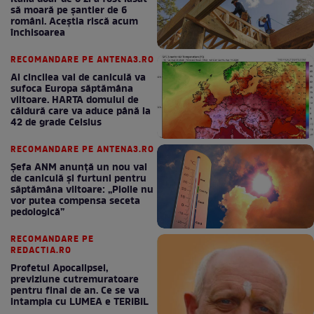
să moară pe şantier de 6
români. Aceștia riscă acum
închisoarea
RECOMANDARE PE ANTENA3.RO
Al cincilea val de caniculă va
sufoca Europa săptămâna
viitoare. HARTA domului de
căldură care va aduce până la
42 de grade Celsius
RECOMANDARE PE ANTENA3.RO
Șefa ANM anunță un nou val
de caniculă și furtuni pentru
săptămâna viitoare: „Ploile nu
vor putea compensa seceta
pedologică”
RECOMANDARE PE
REDACTIA.RO
Profetul Apocalipsei,
previziune cutremuratoare
pentru final de an. Ce se va
intampla cu LUMEA e TERIBIL