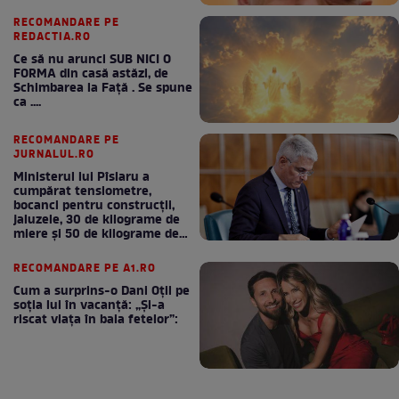
RECOMANDARE PE
REDACTIA.RO
Ce să nu arunci SUB NICI O
FORMA din casă astăzi, de
Schimbarea la Față . Se spune
ca ....
RECOMANDARE PE
JURNALUL.RO
Ministerul lui Pîslaru a
cumpărat tensiometre,
bocanci pentru construcții,
jaluzele, 30 de kilograme de
miere și 50 de kilograme de
cafea
RECOMANDARE PE A1.RO
Cum a surprins-o Dani Oțil pe
soția lui în vacanță: „Și-a
riscat viața în baia fetelor”: