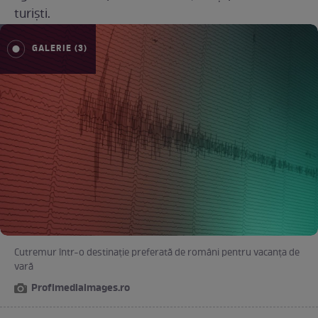
turiști.
GALERIE (3)
Cutremur într-o destinație preferată de români pentru vacanța de
vară
Profimediaimages.ro