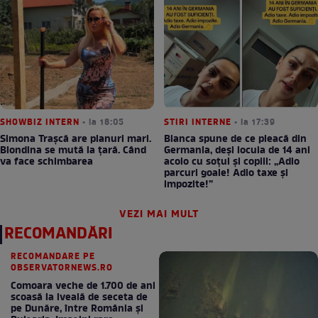
SHOWBIZ INTERN
• la 18:05
STIRI INTERNE
• la 17:39
Simona Trașcă are planuri mari.
Bianca spune de ce pleacă din
Blondina se mută la țară. Când
Germania, deși locuia de 14 ani
va face schimbarea
acolo cu soțul și copiii: „Adio
parcuri goale! Adio taxe și
impozite!”
VEZI MAI MULT
RECOMANDĂRI
RECOMANDARE PE
OBSERVATORNEWS.RO
Comoara veche de 1.700 de ani
scoasă la iveală de seceta de
pe Dunăre, între România şi