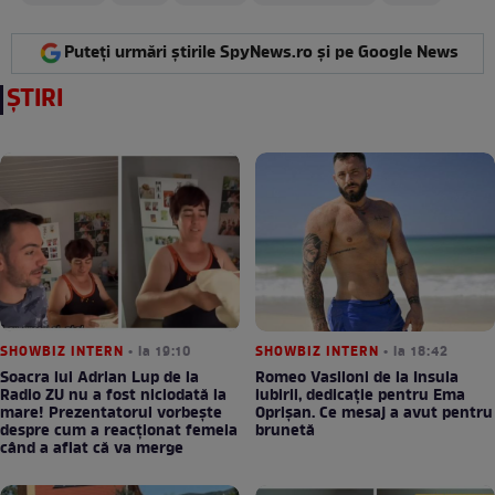
Puteți urmări știrile SpyNews.ro și pe Google News
ȘTIRI
SHOWBIZ INTERN
• la 19:10
SHOWBIZ INTERN
• la 18:42
Soacra lui Adrian Lup de la
Romeo Vasiloni de la Insula
Radio ZU nu a fost niciodată la
iubirii, dedicație pentru Ema
mare! Prezentatorul vorbește
Oprișan. Ce mesaj a avut pentru
despre cum a reacționat femeia
brunetă
când a aflat că va merge