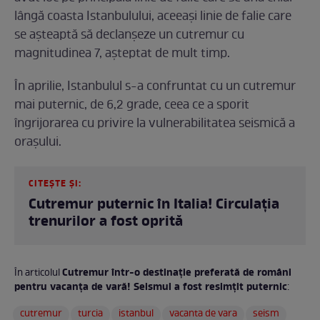
lângă coasta Istanbulului, aceeași linie de falie care
se așteaptă să declanșeze un cutremur cu
magnitudinea 7, așteptat de mult timp.
În aprilie, Istanbulul s-a confruntat cu un cutremur
mai puternic, de 6,2 grade, ceea ce a sporit
îngrijorarea cu privire la vulnerabilitatea seismică a
orașului.
CITEȘTE ȘI:
Cutremur puternic în Italia! Circulația
trenurilor a fost oprită
Cutremur într-o destinație preferată de români
În articolul
pentru vacanța de vară! Seismul a fost resimţit puternic
:
cutremur
turcia
istanbul
vacanta de vara
seism