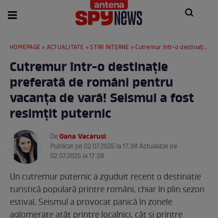
HOMEPAGE
»
ACTUALITATE
»
STIRI INTERNE
» Cutremur într-o destinație preferată de români pentru vacanța de vară! Seismul a fost resimţit puternic
Cutremur într-o destinație
preferată de români pentru
vacanța de vară! Seismul a fost
resimţit puternic
Oana Vacarusi
De
.
Publicat pe 02.07.2025 la 17:38 Actualizat pe
02.07.2025 la 17:38
Un cutremur puternic a zguduit recent o destinație
turistică populară printre români, chiar în plin sezon
estival. Seismul a provocat panică în zonele
aglomerate atât printre localnici, cât și printre