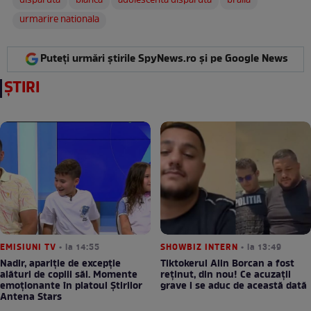
disparuta
bianca
adolescenta disparuta
braila
urmarire nationala
Puteți urmări știrile SpyNews.ro și pe Google News
ȘTIRI
EMISIUNI TV
• la 14:55
SHOWBIZ INTERN
• la 13:49
Nadir, apariție de excepție
Tiktokerul Alin Borcan a fost
alături de copiii săi. Momente
reținut, din nou! Ce acuzații
emoționante în platoul Știrilor
grave i se aduc de această dată
Antena Stars