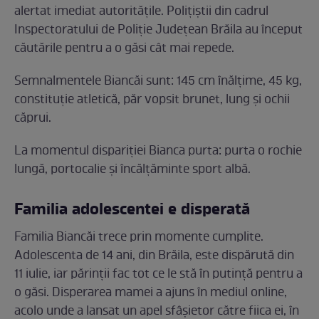
alertat imediat autoritățile. Polițiștii din cadrul
Inspectoratului de Poliție Județean Brăila au început
căutările pentru a o găsi cât mai repede.
Semnalmentele Biancăi sunt: 145 cm înălțime, 45 kg,
constituție atletică, păr vopsit brunet, lung și ochii
căprui.
La momentul dispariției Bianca purta: purta o rochie
lungă, portocalie și încălțăminte sport albă.
Familia adolescentei e disperată
Familia Biancăi trece prin momente cumplite.
Adolescenta de 14 ani, din Brăila, este dispărută din
11 iulie, iar părinții fac tot ce le stă în putință pentru a
o găsi. Disperarea mamei a ajuns în mediul online,
acolo unde a lansat un apel sfâșietor către fiica ei, în