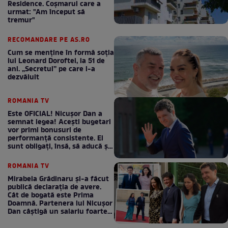
Residence. Coşmarul care a
urmat: "Am început să
tremur"
RECOMANDARE PE AS.RO
Cum se menţine în formă soţia
lui Leonard Doroftei, la 51 de
ani. „Secretul” pe care l-a
dezvăluit
ROMANIA TV
Este OFICIAL! Nicușor Dan a
semnat legea! Acești bugetari
vor primi bonusuri de
performanță consistente. Ei
sunt obligați, însă, să aducă și
bani la bugetul de stat
ROMANIA TV
Mirabela Grădinaru și-a făcut
publică declarația de avere.
Cât de bogată este Prima
Doamnă. Partenera lui Nicușor
Dan câștigă un salariu foarte
bun în fiecare lună!