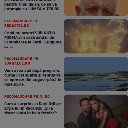
previziune cutremuratoare
pentru final de an. Ce se va
intampla cu LUMEA e TERIBIL
RECOMANDARE PE
REDACTIA.RO
Ce să nu arunci SUB NICI O
FORMA din casă astăzi, de
Schimbarea la Față . Se spune
ca ....
RECOMANDARE PE
JURNALUL.RO
Vom avea apă după program:
curge în ianuarie și februarie,
se oprește din august până în
noiembrie
RECOMANDARE PE A1.RO
Cum a surprins-o Dani Oțil pe
soția lui în vacanță: „Și-a
riscat viața în baia fetelor”: