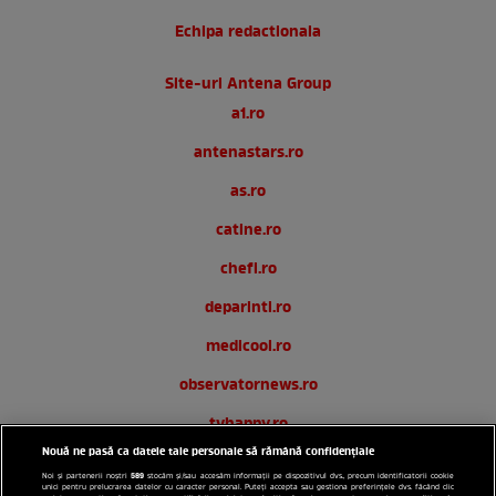
Echipa redactionala
Site-uri Antena Group
a1.ro
antenastars.ro
as.ro
catine.ro
chefi.ro
deparinti.ro
medicool.ro
observatornews.ro
tvhappy.ro
Nouă ne pasă ca datele tale personale să rămână confidențiale
useit.ro
589
Noi și partenerii noștri
stocăm și/sau accesăm informații pe dispozitivul dvs., precum identificatorii cookie
unici pentru prelucrarea datelor cu caracter personal. Puteți accepta sau gestiona preferințele dvs. făcând clic