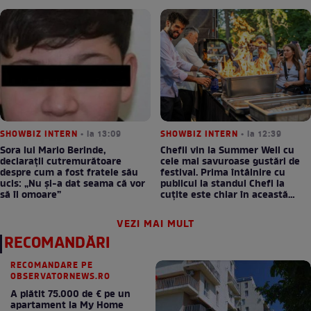
SHOWBIZ INTERN
• la 13:09
SHOWBIZ INTERN
• la 12:39
Sora lui Mario Berinde,
Chefii vin la Summer Well cu
declarații cutremurătoare
cele mai savuroase gustări de
despre cum a fost fratele său
festival. Prima întâlnire cu
ucis: „Nu și-a dat seama că vor
publicul la standul Chefi la
să îl omoare”
cuțite este chiar în această
seară!
VEZI MAI MULT
RECOMANDĂRI
RECOMANDARE PE
OBSERVATORNEWS.RO
A plătit 75.000 de € pe un
apartament la My Home