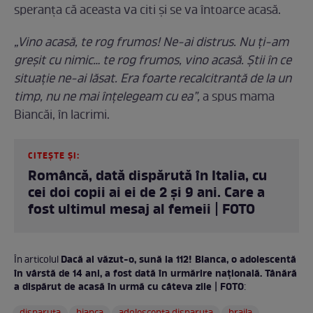
speranța că aceasta va citi și se va întoarce acasă.
„Vino acasă, te rog frumos! Ne-ai distrus. Nu ți-am
greșit cu nimic… te rog frumos, vino acasă. Știi în ce
situație ne-ai lăsat. Era foarte recalcitrantă de la un
timp, nu ne mai înțelegeam cu ea”,
a spus mama
Biancăi, în lacrimi.
CITEȘTE ȘI:
Româncă, dată dispărută în Italia, cu
cei doi copii ai ei de 2 şi 9 ani. Care a
fost ultimul mesaj al femeii | FOTO
Dacă ai văzut-o, sună la 112! Bianca, o adolescentă
În articolul
în vârstă de 14 ani, a fost dată în urmărire națională. Tânără
a dispărut de acasă în urmă cu câteva zile | FOTO
: