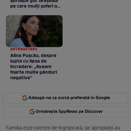
aproape gol. Greșeala
pe care mulți șoferi o
fac fără să știe
ANTENASTARS
Alina Pușcău, despre
lupta cu lipsa de
încredere: „Aveam
foarte multe gânduri
negative”
Adaugă-ne ca sursă preferată în Google
Urmărește SpyNews pe Discover
Familia este extrem de îngrijorată, iar apropiații au