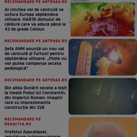
RECOMANDARE PE ANTENA3.RO
Al cincilea val de caniculă va
sufoca Europa săptămâna
viitoare. HARTA domului de
căldură care va aduce până la
42 de grade Celsius
RECOMANDARE PE ANTENA3.RO
Șefa ANM anunță un nou val
de caniculă și furtuni pentru
săptămâna viitoare: „Ploile nu
vor putea compensa seceta
pedologică”
RECOMANDARE PE ANTENA3.RO
Din albia Dunării secate a ieșit
la iveală Podul lui Constantin,
din Imperiul Roman. Imagini
rare cu impresionanta
construcție din 328
RECOMANDARE PE
REDACTIA.RO
Profetul Apocalipsei,