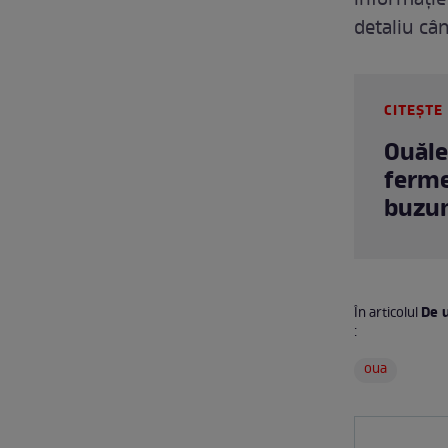
informație
detaliu câ
CITEȘTE 
Ouăle
ferme
buzun
De u
În articolul
:
oua