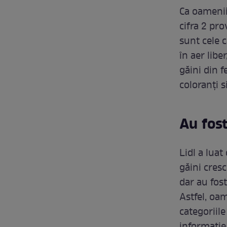
Ca oamenii 
cifra 2 pro
sunt cele c
în aer libe
găini din 
coloranți s
Au fost
Lidl a luat
găini cresc
dar au fos
Astfel, oa
categoriil