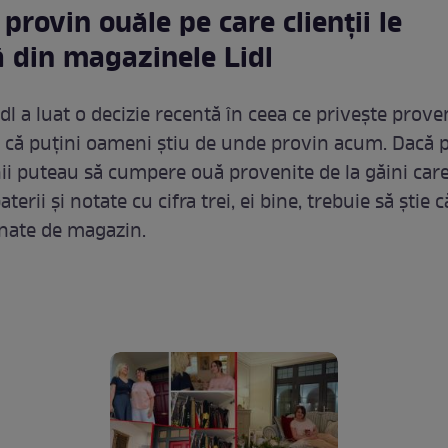
provin ouăle pe care clienții le
 din magazinele Lidl
dl a luat o decizie recentă în ceea ce privește prove
el că puțini oameni știu de unde provin acum. Dacă 
 puteau să cumpere ouă provenite de la găini care
aterii și notate cu cifra trei, ei bine, trebuie să știe 
inate de magazin.