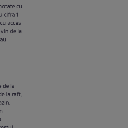
 notate cu
 cifra 1
 cu acces
ovin de la
sau
e de la
e la raft,
azin.
in
o