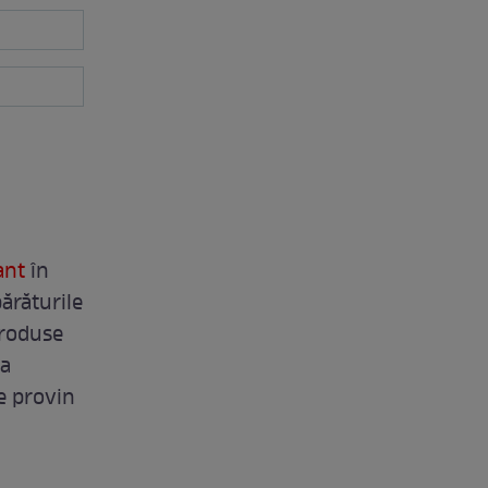
mant
în
ărăturile
produse
la
e provin