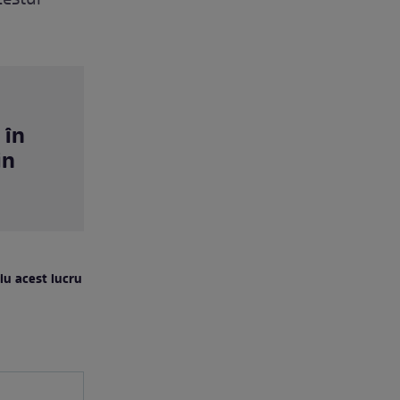
cestui
 în
in
iu acest lucru