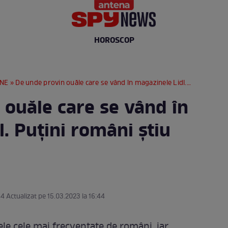
HOROSCOP
RNE
» De unde provin ouăle care se vând în magazinele Lidl. Puțini români știu acest lucru
 ouăle care se vând în
. Puțini români știu
44 Actualizat pe 15.03.2023 la 16:44
ele cele mai frecventate de români, iar