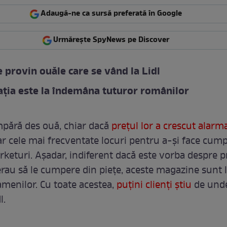
Adaugă-ne ca sursă preferată în Google
Urmărește SpyNews pe Discover
 provin ouăle care se vând la Lidl
ția este la îndemâna tuturor românilor
pără des ouă, chiar dacă
prețul lor a crescut alar
iar cele mai frecventate locuri pentru a-și face cump
keturi. Așadar, indiferent dacă este vorba despre 
erau să le cumpere din piețe, aceste magazine sunt 
enilor. Cu toate acestea,
puțini clienți știu
de und
l.