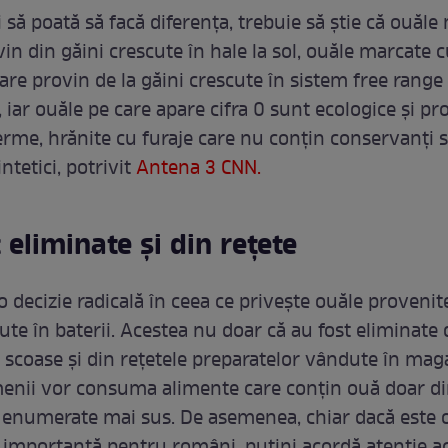
să poată să facă diferența, trebuie să știe că ouăle
vin din găini crescute în hale la sol, ouăle marcate cu
are provin de la găini crescute în sistem free range
r, iar ouăle pe care apare cifra 0 sunt ecologice și pr
ferme, hrănite cu furaje care nu conțin conservanți 
intetici, potrivit
Antena 3 CNN.
 eliminate și din rețete
 o decizie radicală în ceea ce privește ouăle provenit
ute în baterii. Acestea nu doar că au fost eliminate d
t scoase și din rețetele preparatelor vândute în mag
menii vor consuma alimente care conțin ouă doar d
e enumerate mai sus. De asemenea, chiar dacă este 