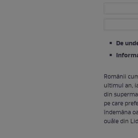
De unde
Informa
Românii cum
ultimul an, 
din supermar
pe care pref
îndemâna oam
ouăle din Lid