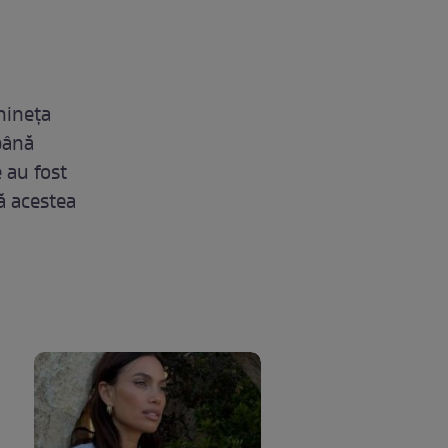
nineța
până
 au fost
că acestea