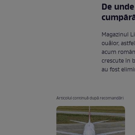
De unde 
cumpără
Magazinul Li
ouălor, astf
acum românii
crescute în b
au fost elim
Articolul continuă după recomandări