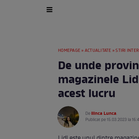
HOMEPAGE
»
ACTUALITATE
»
STIRI INTE
De unde provin
magazinele Lidl
acest lucru
Ilinca Lunca
De
.
Publicat pe 15.03.2023 la 16:
Lidl este unul dintre magazin