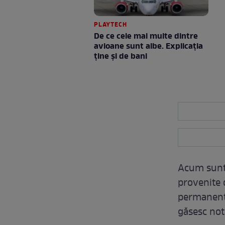
PLAYTECH
De ce cele mai multe dintre
avioane sunt albe. Explicația
ține și de bani
Acum sunt 
provenite d
permanent î
găsesc nota