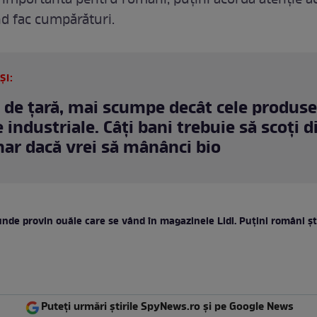
 importantă pentru români, puțini acordă atenție a
nd fac cumpărături.
ȘI:
 de țară, mai scumpe decât cele produse
 industriale. Câți bani trebuie să scoți d
ar dacă vrei să mânânci bio
nde provin ouăle care se vând în magazinele Lidl. Puțini români șt
Puteți urmări știrile SpyNews.ro și pe Google News