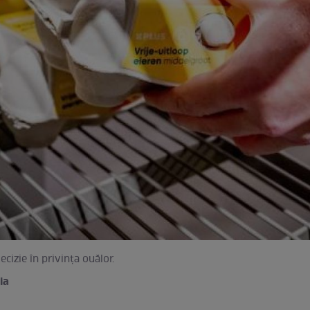
decizie în privința ouălor.
ia