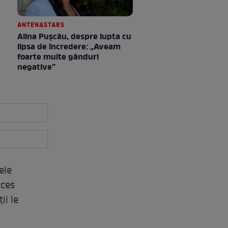
ANTENASTARS
Alina Pușcău, despre lupta cu
lipsa de încredere: „Aveam
foarte multe gânduri
negative”
ele
cces
ii le