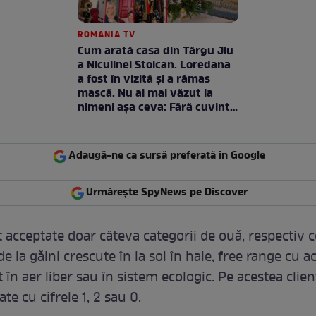
ROMANIA TV
Cum arată casa din Târgu Jiu
a Niculinei Stoican. Loredana
a fost în vizită și a rămas
mască. Nu ai mai văzut la
nimeni așa ceva: Fără cuvinte
/ VIDEO
Adaugă-ne ca sursă preferată în Google
Urmărește SpyNews pe Discover
acceptate doar câteva categorii de ouă, respectiv c
e la găini crescute în la sol în hale, free range cu a
n aer liber sau în sistem ecologic. Pe acestea clienț
te cu cifrele 1, 2 sau 0.