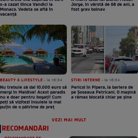
s-a cazat Ilinca Vandici la
Jorge, în vârstă de 68 de ani, a
Monaco. Vedeta se află în
fost grav bolnav
vacanță
BEAUTY & LIFESTYLE
• la 16:34
STIRI INTERNE
• la 16:34
Nu trebuie să dai 10.000 euro să
Pericol în Pipera, la bariera de
mergi în Maldive! Acest paradis
pe Șoseaua Petricani. O mașină
nu e doar pentru bogați! Cum
a rămas blocată chiar pe șine
poți să vizitezi insulele la mai
puțin de o pătrime de preț
VEZI MAI MULT
RECOMANDĂRI