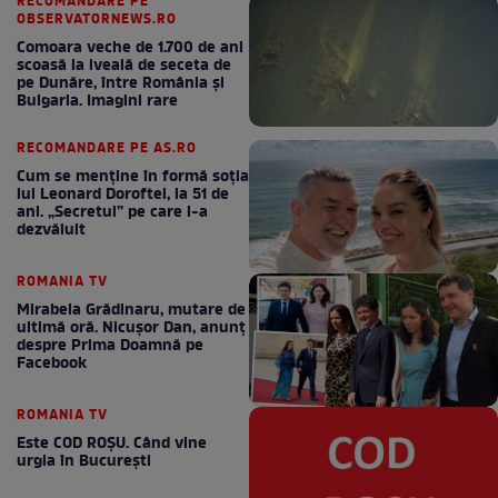
RECOMANDARE PE
OBSERVATORNEWS.RO
Comoara veche de 1.700 de ani
scoasă la iveală de seceta de
pe Dunăre, între România şi
Bulgaria. Imagini rare
RECOMANDARE PE AS.RO
Cum se menţine în formă soţia
lui Leonard Doroftei, la 51 de
ani. „Secretul” pe care l-a
dezvăluit
ROMANIA TV
Mirabela Grădinaru, mutare de
ultimă oră. Nicuşor Dan, anunţ
despre Prima Doamnă pe
Facebook
ROMANIA TV
Este COD ROŞU. Când vine
urgia în Bucureşti