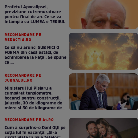
Profetul Apocalipsei,
previziune cutremuratoare
pentru final de an. Ce se va
intampla cu LUMEA e TERIBIL
RECOMANDARE PE
REDACTIA.RO
Ce să nu arunci SUB NICI O
FORMA din casă astăzi, de
Schimbarea la Față . Se spune
ca ....
RECOMANDARE PE
JURNALUL.RO
Ministerul lui Pîslaru a
cumpărat tensiometre,
bocanci pentru construcții,
jaluzele, 30 de kilograme de
miere și 50 de kilograme de
cafea
RECOMANDARE PE A1.RO
Cum a surprins-o Dani Oțil pe
soția lui în vacanță: „Și-a
riscat viața în baia fetelor”: