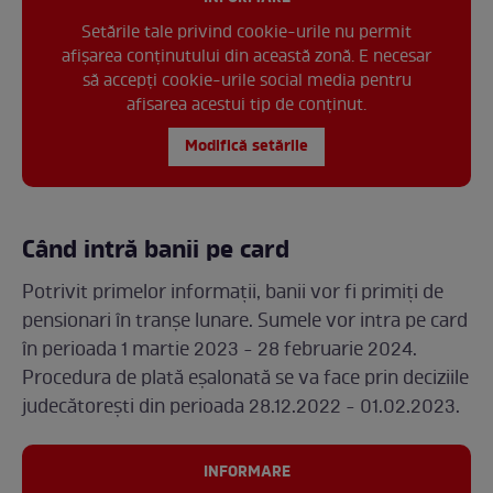
Setările tale privind cookie-urile nu permit
afișarea conținutului din această zonă. E necesar
să accepți cookie-urile social media pentru
afisarea acestui tip de conținut.
Modifică setările
Când intră banii pe card
Potrivit primelor informații, banii vor fi primiți de
pensionari în tranșe lunare. Sumele vor intra pe card
în perioada 1 martie 2023 - 28 februarie 2024.
Procedura de plată eșalonată se va face prin deciziile
judecătorești din perioada 28.12.2022 - 01.02.2023.
INFORMARE