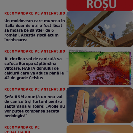
RECOMANDARE PE ANTENA3.RO
Un moldovean care muncea în
Italia doar de o zi a fost lăsat
să moară pe şantier de 6
români. Aceștia riscă acum
închisoarea
RECOMANDARE PE ANTENA3.RO
Al cincilea val de caniculă va
sufoca Europa săptămâna
viitoare. HARTA domului de
căldură care va aduce până la
42 de grade Celsius
RECOMANDARE PE ANTENA3.RO
Șefa ANM anunță un nou val
de caniculă și furtuni pentru
săptămâna viitoare: „Ploile nu
vor putea compensa seceta
pedologică”
RECOMANDARE PE
REDACTIA.RO