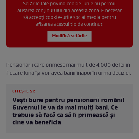
Setările tale privind cookie-urile nu permit
afișarea conținutului din această zonă. E necesar
să accepți cookie-urile social media pentru
afisarea acestui tip de conținut.
Modifică setările
Pensionarii care primesc mai mult de 4.000 de lei în
fiecare lună își vor avea banii înapoi în urma deciziei.
CITEȘTE ȘI:
Vești bune pentru pensionarii români!
Guvernul le va da mai mulți bani. Ce
trebuie să facă ca să îi primească și
cine va beneficia