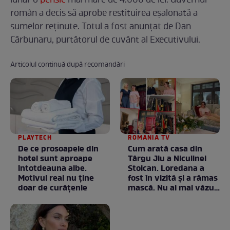
lunar o
pensie
mai mare de 4.000 de lei. Guvernul
român a decis să aprobe restituirea eșalonată a
sumelor reținute. Totul a fost anunțat de Dan
Cărbunaru, purtătorul de cuvânt al Executivului.
Articolul continuă după recomandări
PLAYTECH
ROMANIA TV
De ce prosoapele din
Cum arată casa din
hotel sunt aproape
Târgu Jiu a Niculinei
întotdeauna albe.
Stoican. Loredana a
Motivul real nu ține
fost în vizită și a rămas
doar de curățenie
mască. Nu ai mai văzut
la nimeni așa ceva:
Fără cuvinte / VIDEO