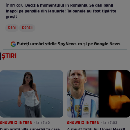
Decizia momentului în România. Se dau banii
În articolul
înapoi pe pensiile din ianuarie! Taloanele au fost tipărite
greșit
:
bani
pensii
Puteți urmări știrile SpyNews.ro și pe Google News
ȘTIRI
SHOWBIZ INTERN
• la 17:10
SHOWBIZ INTERN
• la 17:03
Cum arată vila superbă în care
A murit tatăl lui Lionel Messi!