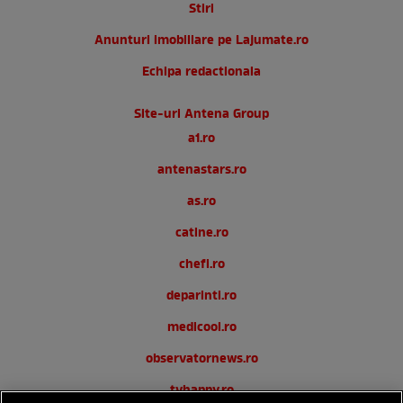
Stiri
Anunturi imobiliare pe Lajumate.ro
Echipa redactionala
Site-uri Antena Group
a1.ro
antenastars.ro
as.ro
catine.ro
chefi.ro
deparinti.ro
medicool.ro
observatornews.ro
tvhappy.ro