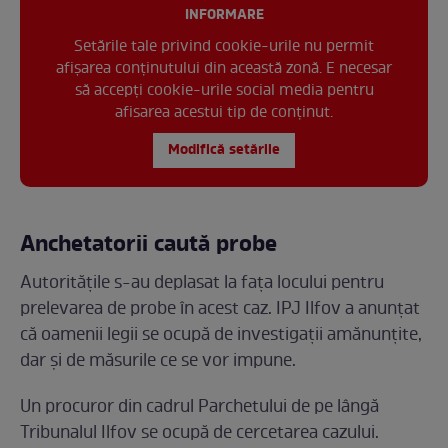
INFORMARE
Setările tale privind cookie-urile nu permit
afișarea conținutului din această zonă. E necesar
să accepți cookie-urile social media pentru
afisarea acestui tip de conținut.
Modifică setările
Anchetatorii caută probe
Autoritățile s-au deplasat la fața locului pentru
prelevarea de probe în acest caz. IPJ Ilfov a anunțat
că oamenii legii se ocupă de investigații amănunțite,
dar și de măsurile ce se vor impune.
Un procuror din cadrul Parchetului de pe lângă
Tribunalul Ilfov se ocupă de cercetarea cazului.