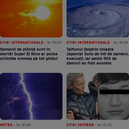
STIRI INTERNATIONALE
• la 16:55
STIRI INTERNATIONALE
• la 16:26
Oamenii de știință sunt în
Taifunul Dolphin lovește
alertă! Super El Nino ar putea
Japonia! Sute de mii de oameni,
schimba vremea pe tot globul
evacuați, iar peste 500 de
zboruri au fost anulate
METEO
• la 16:06
STIRI INTERNE
• la 15:55