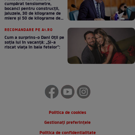
cumpărat tensiometre,
bocanci pentru construcții,
jaluzele, 30 de kilograme de
miere și 50 de kilograme de
cafea
RECOMANDARE PE A1.RO
Cum a surprins-o Dani Oțil pe
soția lui în vacanță: „Și-a
riscat viața în baia fetelor”:
Politica de cookies
Gestionați preferințele
Politica de confidentialitate