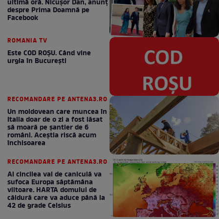
ultimă oră. Nicuşor Dan, anunţ
despre Prima Doamnă pe
Facebook
ROMANIA TV
Este COD ROŞU. Când vine
urgia în Bucureşti
RECOMANDARE PE ANTENA3.RO
Un moldovean care muncea în
Italia doar de o zi a fost lăsat
să moară pe şantier de 6
români. Aceștia riscă acum
închisoarea
RECOMANDARE PE ANTENA3.RO
Al cincilea val de caniculă va
sufoca Europa săptămâna
viitoare. HARTA domului de
căldură care va aduce până la
42 de grade Celsius