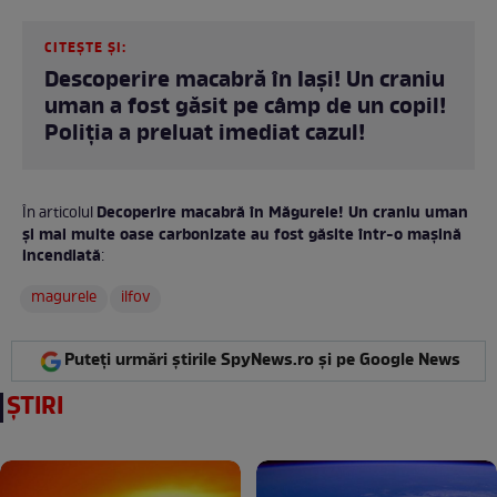
CITEȘTE ȘI:
Descoperire macabră în Iași! Un craniu
uman a fost găsit pe câmp de un copil!
Poliția a preluat imediat cazul!
Decoperire macabră în Măgurele! Un craniu uman
În articolul
și mai multe oase carbonizate au fost găsite într-o mașină
incendiată
:
magurele
ilfov
Puteți urmări știrile SpyNews.ro și pe Google News
ȘTIRI