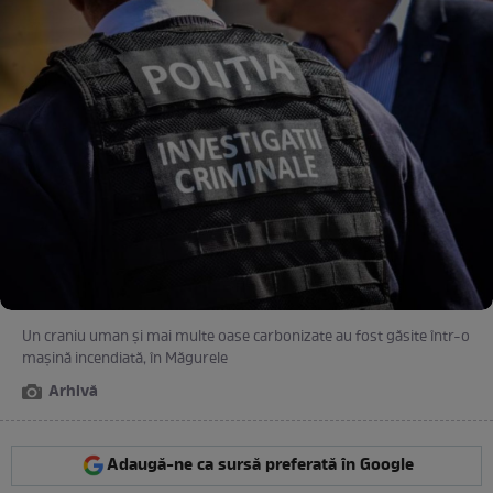
Un craniu uman și mai multe oase carbonizate au fost găsite într-o
mașină incendiată, în Măgurele
Arhivă
Adaugă-ne ca sursă preferată în Google