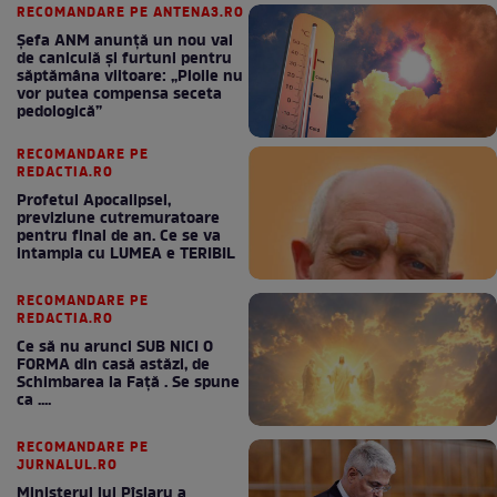
RECOMANDARE PE ANTENA3.RO
Șefa ANM anunță un nou val
de caniculă și furtuni pentru
săptămâna viitoare: „Ploile nu
vor putea compensa seceta
pedologică”
RECOMANDARE PE
REDACTIA.RO
Profetul Apocalipsei,
previziune cutremuratoare
pentru final de an. Ce se va
intampla cu LUMEA e TERIBIL
RECOMANDARE PE
REDACTIA.RO
Ce să nu arunci SUB NICI O
FORMA din casă astăzi, de
Schimbarea la Față . Se spune
ca ....
RECOMANDARE PE
JURNALUL.RO
Ministerul lui Pîslaru a