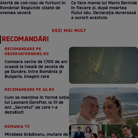
Alertă de cod roșu de furtuni în
Ce face mama lui Mario Berinde
România! Regiunile vizate de
în fiecare zi, după moartea
vremea severă
fiului său. Declarația dureroasă
a surorii acestuia
VEZI MAI MULT
RECOMANDĂRI
RECOMANDARE PE
OBSERVATORNEWS.RO
Comoara veche de 1.700 de ani
scoasă la iveală de seceta de
pe Dunăre, între România şi
Bulgaria. Imagini rare
RECOMANDARE PE AS.RO
Cum se menţine în formă soţia
lui Leonard Doroftei, la 51 de
ani. „Secretul” pe care l-a
dezvăluit
ROMANIA TV
Mirabela Grădinaru, mutare de