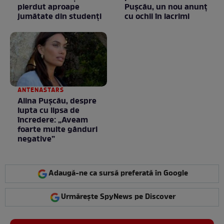
pierdut aproape
Puşcău, un nou anunţ
jumătate din studenţi
cu ochii în lacrimi
ANTENASTARS
Alina Pușcău, despre
lupta cu lipsa de
încredere: „Aveam
foarte multe gânduri
negative”
Adaugă-ne ca sursă preferată în Google
Urmărește SpyNews pe Discover