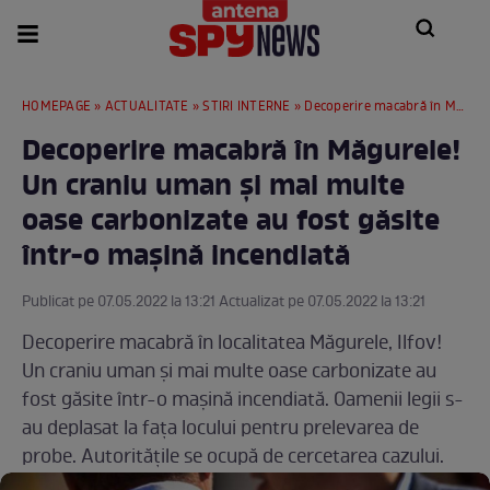
HOMEPAGE
»
ACTUALITATE
»
STIRI INTERNE
» Decoperire macabră în Măgurele! Un craniu uman și mai multe oase carbonizate au fost găsite într-o mașină incendiată
Decoperire macabră în Măgurele!
Un craniu uman și mai multe
oase carbonizate au fost găsite
într-o mașină incendiată
Publicat pe 07.05.2022 la 13:21 Actualizat pe 07.05.2022 la 13:21
Decoperire macabră în localitatea Măgurele, Ilfov!
Un craniu uman și mai multe oase carbonizate au
fost găsite într-o mașină incendiată. Oamenii legii s-
au deplasat la fața locului pentru prelevarea de
probe. Autoritățile se ocupă de cercetarea cazului.