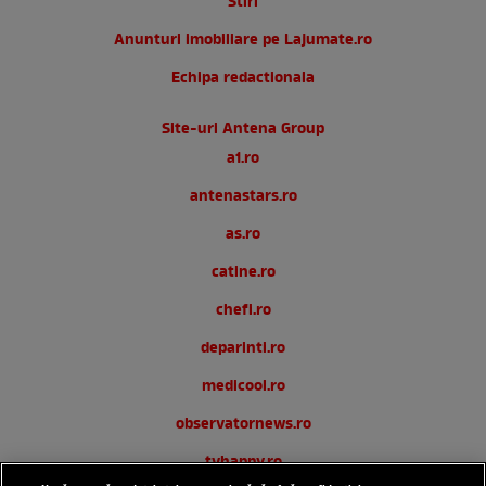
Stiri
Anunturi imobiliare pe Lajumate.ro
Echipa redactionala
Site-uri Antena Group
a1.ro
antenastars.ro
as.ro
catine.ro
chefi.ro
deparinti.ro
medicool.ro
observatornews.ro
tvhappy.ro