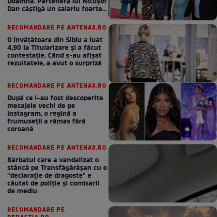
Doamnă. Partenera lui Nicușor
Dan câștigă un salariu foarte
bun în fiecare lună!
RECOMANDARE PE ANTENA3.RO
O învățătoare din Sibiu a luat
4,90 la Titularizare și a făcut
contestație. Când s-au afișat
rezultatele, a avut o surpriză
RECOMANDARE PE ANTENA3.RO
După ce i-au fost descoperite
mesajele vechi de pe
Instagram, o regină a
frumuseții a rămas fără
coroană
RECOMANDARE PE ANTENA3.RO
Bărbatul care a vandalizat o
stâncă pe Transfăgărășan cu o
"declaraţie de dragoste" e
căutat de poliție și comisarii
de mediu
RECOMANDARE PE