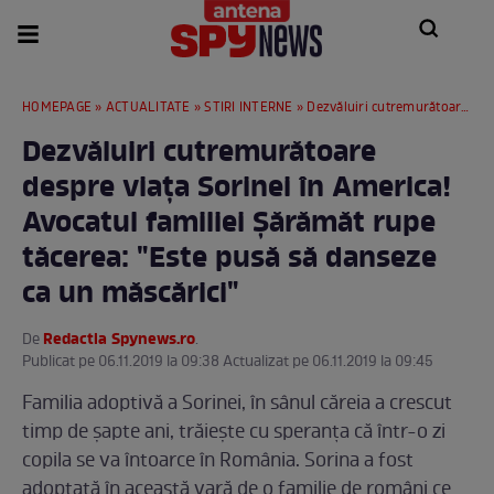
HOMEPAGE
»
ACTUALITATE
»
STIRI INTERNE
» Dezvăluiri cutremurătoare despre viața Sorinei în America! Avocatul familiei Șărămăt rupe tăcerea: "Este pusă să danseze ca un măscărici"
Dezvăluiri cutremurătoare
despre viața Sorinei în America!
Avocatul familiei Șărămăt rupe
tăcerea: "Este pusă să danseze
ca un măscărici"
Redactia Spynews.ro
De
.
Publicat pe 06.11.2019 la 09:38 Actualizat pe 06.11.2019 la 09:45
Familia adoptivă a Sorinei, în sânul căreia a crescut
timp de șapte ani, trăiește cu speranța că într-o zi
copila se va întoarce în România. Sorina a fost
adoptată în această vară de o familie de români ce