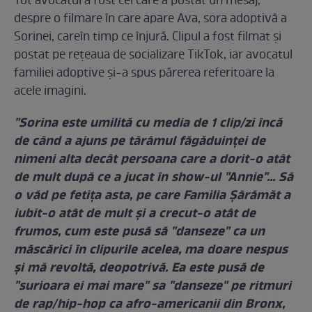
Tot avocatul a fost cel care a postat un mesaj,
despre o filmare în care apare Ava, sora adoptivă a
Sorinei, careîn timp ce înjură. Clipul a fost filmat și
postat pe rețeaua de socializare TikTok, iar avocatul
familiei adoptive și-a spus părerea referitoare la
acele imagini.
"Sorina este umilită cu media de 1 clip/zi încă
de când a ajuns pe tărâmul făgăduinței de
nimeni alta decât persoana care a dorit-o atât
de mult după ce a jucat în show-ul "Annie"... Să
o văd pe fetița asta, pe care Familia Șărămăt a
iubit-o atât de mult și a crecut-o atât de
frumos, cum este pusă să "danseze" ca un
măscărici în clipurile acelea, ma doare nespus
și mă revoltă, deopotrivă. Ea este pusă de
"surioara ei mai mare" sa "danseze" pe ritmuri
de rap/hip-hop ca afro-americanii din Bronx,