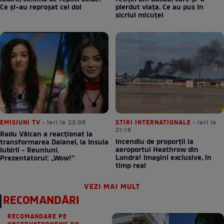
Ce și-au reproșat cei doi
pierdut viața. Ce au pus în
sicriul micuței
EMISIUNI TV
• ieri la 22:06
STIRI INTERNATIONALE
• ieri la
21:16
Radu Vâlcan a reacționat la
Incendiu de proporții la
transformarea Daianei, la Insula
aeroportul Heathrow din
Iubirii - Reuniuni.
Londra! Imagini exclusive, în
Prezentatorul: „Wow!”
timp real
VEZI MAI MULT
RECOMANDĂRI
RECOMANDARE PE