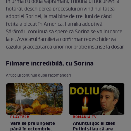
În urmă cu două săptămâni, Tribunalul București a
hotărât deschiderea procesului privind nulitatea
adopției Sorinei, la mai bine de trei luni de când
fetița a plecat în America. Familia adoptivă,
Șărămăt, continuă să spere că Sorina se va întoarce
la ei. Avocatul familiei a confirmat redeschiderea
cazului și acceptarea unor noi probe înscrise la dosar.
Filmare incredibilă, cu Sorina
Articolul continuă după recomandări
PLAYTECH
ROMANIA TV
Vara se prelungeşte
Anunţul şoc al zilei!
până în octombrie.
Puţini ştiau că are