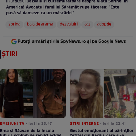
Dezvăluiri cutremurătoare despre viața Sorinei în
În articolul
America! Avocatul familiei Șărămăt rupe tăcerea: "Este
pusă să danseze ca un măscărici"
:
sorina
baia de arama
dezvaluiri
caz
adoptie
Puteți urmări știrile SpyNews.ro și pe Google News
ȘTIRI
EMISIUNI TV
• ieri la 23:47
STIRI INTERNE
• ieri la 22:41
Ema și Răzvan de la Insula
Gestul emoționant al părinților
Iubirii, schimb de replici acide!
fetiței din Bacău, care și-a