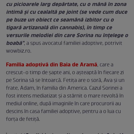
cu picioarele larg depărtate, cu o mână în zona
intimă și cu cealaltă pe joint (se vede cum duce
pe buze un obiect ce seamănă izbitor cu o
tigară artizanală din cannabis), în timp ce
versurile melodiei din care Sorina nu înțelege o
boabă"
, a spus avocatul familiei adoptive, potrivit
wowbiz.ro.
Familia adoptivă din Baia de Aramă
, care a
crescut-o timp de șapte ani, o așteaptă în fiecare zi
pe Sorina să se întoarcă. Fetița are o soră, Ava și un
frate, Adam, în familia din America. Cazul Sorinei a
fost intens mediatizat și a stârnit o mare revoltă în
mediul online, după imaginile în care procurorii au
descins în casa familiei adoptive, pentru a o lua cu
forța de fetiță.