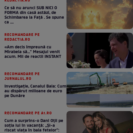
REDACTIA.RO
Ce să nu arunci SUB NICI O
FORMA din casă astăzi, de
Schimbarea la Față . Se spune
ca ....
RECOMANDARE PE
REDACTIA.RO
«Am decis împreună cu
Mirabela să..." Mesajul venit
acum. Mii de reactii INSTANT
RECOMANDARE PE
JURNALUL.RO
Investigație, Canalul Bala: Cum
au dispărut milioane de euro
pe Dunăre
RECOMANDARE PE A1.RO
Cum a surprins-o Dani Oțil pe
soția lui în vacanță: „Și-a
riscat viața în baia fetelor”: