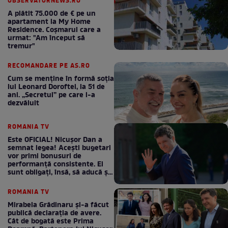
OBSERVATORNEWS.RO
A plătit 75.000 de € pe un
apartament la My Home
Residence. Coşmarul care a
urmat: "Am început să
tremur"
RECOMANDARE PE AS.RO
Cum se menţine în formă soţia
lui Leonard Doroftei, la 51 de
ani. „Secretul” pe care l-a
dezvăluit
ROMANIA TV
Este OFICIAL! Nicușor Dan a
semnat legea! Acești bugetari
vor primi bonusuri de
performanță consistente. Ei
sunt obligați, însă, să aducă și
bani la bugetul de stat
ROMANIA TV
Mirabela Grădinaru și-a făcut
publică declarația de avere.
Cât de bogată este Prima