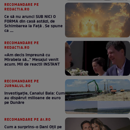
RECOMANDARE PE
REDACTIA.RO
Ce să nu arunci SUB NICI O
FORMA din casă astăzi, de
Schimbarea la Față . Se spune
ca ....
RECOMANDARE PE
REDACTIA.RO
«Am decis împreună cu
Mirabela să..." Mesajul venit
acum. Mii de reactii INSTANT
RECOMANDARE PE
JURNALUL.RO
Investigație, Canalul Bala: Cum
au dispărut milioane de euro
pe Dunăre
RECOMANDARE PE A1.RO
Cum a surprins-o Dani Oțil pe