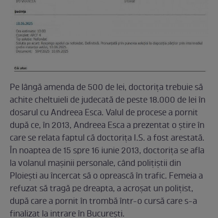
Pe lângă amenda de 500 de lei, doctorița trebuie să
achite cheltuieli de judecată de peste 18.000 de lei în
dosarul cu Andreea Esca. Valul de procese a pornit
după ce, în 2013, Andreea Esca a prezentat o știre în
care se relata faptul că doctorița I.S. a fost arestată.
În noaptea de 15 spre 16 iunie 2013, doctoriţa se afla
la volanul maşinii personale, când polițiștii din
Ploiești au încercat să o oprească în trafic. Femeia a
refuzat să tragă pe dreapta, a acroșat un polițist,
după care a pornit în trombă într-o cursă care s-a
finalizat la intrare în București.