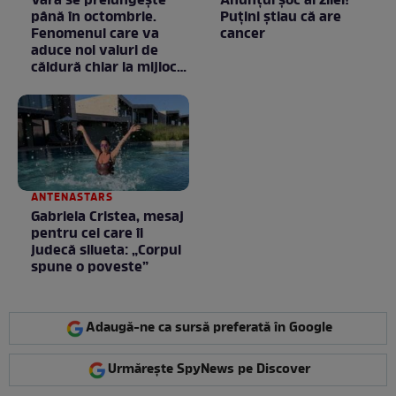
Vara se prelungeşte
Anunţul şoc al zilei!
până în octombrie.
Puţini ştiau că are
Fenomenul care va
cancer
aduce noi valuri de
căldură chiar la mijlocul
toamnei
ANTENASTARS
Gabriela Cristea, mesaj
pentru cei care îi
judecă silueta: „Corpul
spune o poveste”
Adaugă-ne ca sursă preferată în Google
Urmărește SpyNews pe Discover