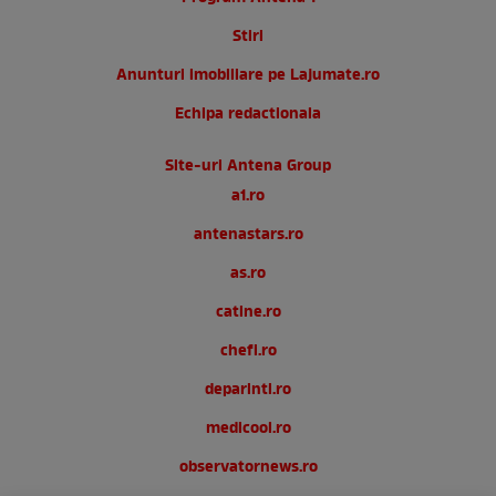
Stiri
Anunturi imobiliare pe Lajumate.ro
Echipa redactionala
Site-uri Antena Group
a1.ro
antenastars.ro
as.ro
catine.ro
chefi.ro
deparinti.ro
medicool.ro
observatornews.ro