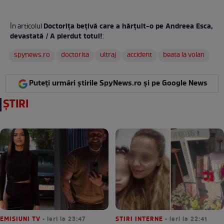
Doctorița bețivă care a hărțuit-o pe Andreea Esca,
În articolul
devastată / A pierdut totul!
:
spynews.ro
doctorita
ultraj
accident
beata la volan
Puteți urmări știrile SpyNews.ro și pe Google News
ȘTIRI
EMISIUNI TV
• ieri la 23:47
STIRI INTERNE
• ieri la 22:41