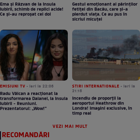
Ema și Răzvan de la Insula
Gestul emoționant al părinților
Iubirii, schimb de replici acide!
fetiței din Bacău, care și-a
Ce și-au reproșat cei doi
pierdut viața. Ce au pus în
sicriul micuței
EMISIUNI TV
• ieri la 22:06
STIRI INTERNATIONALE
• ieri la
21:16
Radu Vâlcan a reacționat la
Incendiu de proporții la
transformarea Daianei, la Insula
aeroportul Heathrow din
Iubirii - Reuniuni.
Londra! Imagini exclusive, în
Prezentatorul: „Wow!”
timp real
VEZI MAI MULT
RECOMANDĂRI