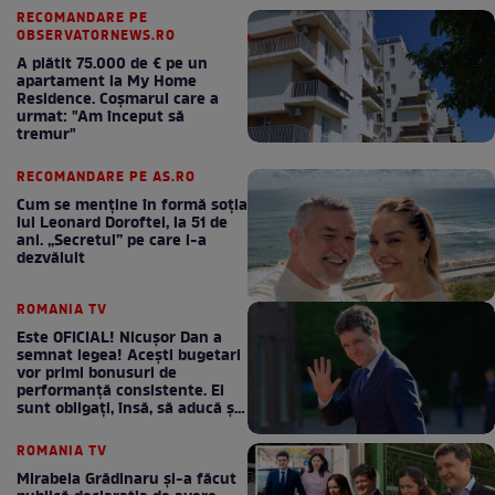
RECOMANDARE PE
OBSERVATORNEWS.RO
A plătit 75.000 de € pe un
apartament la My Home
Residence. Coşmarul care a
urmat: "Am început să
tremur"
RECOMANDARE PE AS.RO
Cum se menţine în formă soţia
lui Leonard Doroftei, la 51 de
ani. „Secretul” pe care l-a
dezvăluit
ROMANIA TV
Este OFICIAL! Nicușor Dan a
semnat legea! Acești bugetari
vor primi bonusuri de
performanță consistente. Ei
sunt obligați, însă, să aducă și
bani la bugetul de stat
ROMANIA TV
Mirabela Grădinaru și-a făcut