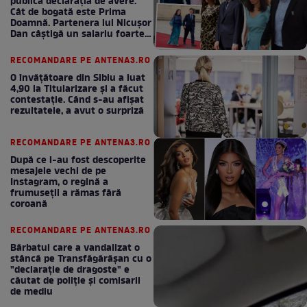
publică declarația de avere.
Cât de bogată este Prima
Doamnă. Partenera lui Nicușor
Dan câștigă un salariu foarte
bun în fiecare lună!
RECOMANDARE PE ANTENA3.RO
O învățătoare din Sibiu a luat
4,90 la Titularizare și a făcut
contestație. Când s-au afișat
rezultatele, a avut o surpriză
RECOMANDARE PE ANTENA3.RO
După ce i-au fost descoperite
mesajele vechi de pe
Instagram, o regină a
frumuseții a rămas fără
coroană
RECOMANDARE PE ANTENA3.RO
Bărbatul care a vandalizat o
stâncă pe Transfăgărășan cu o
"declaraţie de dragoste" e
căutat de poliție și comisarii
de mediu