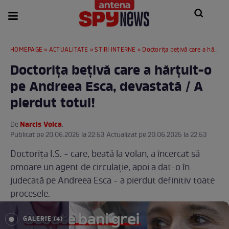
HOMEPAGE
»
ACTUALITATE
»
STIRI INTERNE
» Doctorița bețivă care a hărțuit-o pe Andreea Esca, devastată / A pierdut totul!
Doctorița bețivă care a hărțuit-o
pe Andreea Esca, devastată / A
pierdut totul!
Narcis Voica
De
.
Publicat pe 20.06.2025 la 22:53 Actualizat pe 20.06.2025 la 22:53
Doctorița I.S. - care, beată la volan, a încercat să
omoare un agent de circulație, apoi a dat-o în
judecată pe Andreea Esca - a pierdut definitiv toate
procesele.
GALERIE (4)